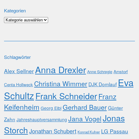
Kategorien
Kategorien
Schlagwörter
Anna Drexler
Alex Sellner
Arnstorf
Anne Schregle
Eva
Christina Wimmer
DJK Domlauf
Centa Hollweck
Schultz
Frank Schneider
Franz
Keifenheim
Gerhard Bauer
Günter
Georg Eibl
Jonas
Jana Vogel
Zahn
Jahreshauptversammlung
Storch
Jonathan Schubert
LG Passau
Konrad Kufner