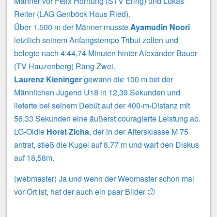
Männer vor Felix Hornung (STV Ering) und Lukas
Reiter (LAG Genböck Haus Ried).
Über 1.500 m der Männer musste
Ayamudin Noori
letztlich seinem Anfangstempo Tribut zollen und
belegte nach 4:44,74 Minuten hinter Alexander Bauer
(TV Hauzenberg) Rang Zwei.
Laurenz Kieninger
gewann die 100 m bei der
Männlichen Jugend U18 in 12,39 Sekunden und
lieferte bei seinem Debüt auf der 400-m-Distanz mit
56,33 Sekunden eine äußerst couragierte Leistung ab.
LG-Oldie
Horst Zicha
, der in der Altersklasse M 75
antrat, stieß die Kugel auf 8,77 m und warf den Diskus
auf 18,58m.
(webmaster) Ja und wenn der Webmaster schon mal
vor Ort ist, hat der auch ein paar Bilder 🙂