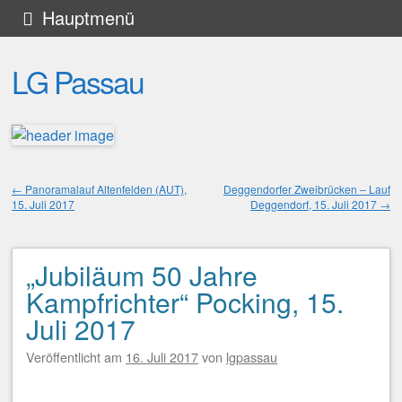
Zum
Hauptmenü
Inhalt
LG Passau
springen
←
Panoramalauf Altenfelden (AUT),
Deggendorfer Zweibrücken – Lauf
15. Juli 2017
Deggendorf, 15. Juli 2017
→
Beitragsnavigation
„Jubiläum 50 Jahre
Kampfrichter“ Pocking, 15.
Juli 2017
Veröffentlicht am
16. Juli 2017
von
lgpassau