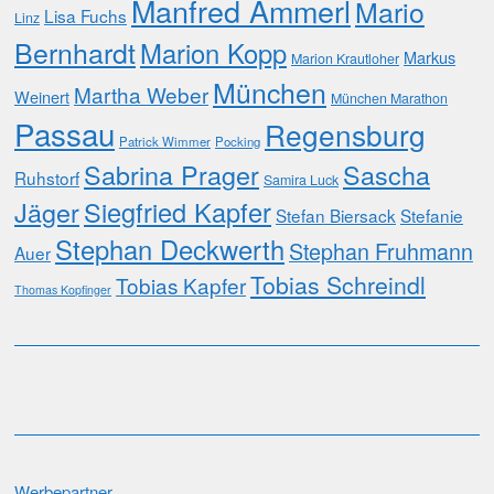
Manfred Ammerl
Mario
Lisa Fuchs
Linz
Bernhardt
Marion Kopp
Markus
Marion Krautloher
München
Martha Weber
Weinert
München Marathon
Passau
Regensburg
Patrick Wimmer
Pocking
Sabrina Prager
Sascha
Ruhstorf
Samira Luck
Jäger
Siegfried Kapfer
Stefan Biersack
Stefanie
Stephan Deckwerth
Stephan Fruhmann
Auer
Tobias Schreindl
Tobias Kapfer
Thomas Kopfinger
Werbepartner