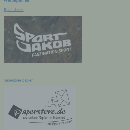
Verknüpfung, die Einschränkung, das
Löschen oder die Vernichtung.
Sport Jakob
d) Einschränkung der Verarbeitung
Einschränkung der Verarbeitung ist die
Markierung gespeicherter
personenbezogener Daten mit dem Ziel, ihre
künftige Verarbeitung einzuschränken.
e) Profiling
paperstore papier
Profiling ist jede Art der automatisierten
Verarbeitung personenbezogener Daten, die
darin besteht, dass diese
personenbezogenen Daten verwendet
werden, um bestimmte persönliche Aspekte,
die sich auf eine natürliche Person beziehen,
zu bewerten, insbesondere, um Aspekte
bezüglich Arbeitsleistung, wirtschaftlicher
Lage, Gesundheit, persönlicher Vorlieben,