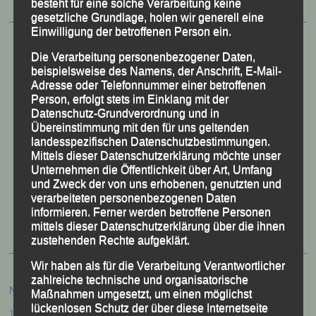
besteht für eine solche Verarbeitung keine
gesetzliche Grundlage, holen wir generell eine
Einwilligung der betroffenen Person ein.
Die Verarbeitung personenbezogener Daten,
beispielsweise des Namens, der Anschrift, E-Mail-
Adresse oder Telefonnummer einer betroffenen
Person, erfolgt stets im Einklang mit der
Datenschutz-Grundverordnung und in
Übereinstimmung mit den für uns geltenden
landesspezifischen Datenschutzbestimmungen.
Mittels dieser Datenschutzerklärung möchte unser
Unternehmen die Öffentlichkeit über Art, Umfang
und Zweck der von uns erhobenen, genutzten und
50 Jahre LG Passau
verarbeiteten personenbezogenen Daten
Festzschrift
informieren. Ferner werden betroffene Personen
mittels dieser Datenschutzerklärung über die ihnen
zustehenden Rechte aufgeklärt.
Wir haben als für die Verarbeitung Verantwortlicher
zahlreiche technische und organisatorische
Neueste Beiträge
Maßnahmen umgesetzt, um einen möglichst
lückenlosen Schutz der über diese Internetseite
15. Pörndorfer Sommernachtslauf – Pörndorf, 01.08.2026