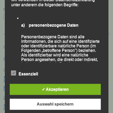
unter anderem die folgenden Begriffe:
Kategorien
Kategorien
a) personenbezogene Daten
Personenbezogene Daten sind alle
Informationen, die sich auf eine identifizierte
oder identifizierbare natürliche Person (im
Schlagwörter
Folgenden „betroffene Person") beziehen.
Anna Drexler
Als identifizierbar wird eine natürliche
Alex Sellner
Arnstorf
Anne Schregle
Person angesehen, die direkt oder indirekt,
insbesondere mittels Zuordnung zu einer
Eva
Christina Wimmer
DJK Domlauf
Kennung wie einem Namen, zu einer
Centa Hollweck
Kennnummer, zu Standortdaten, zu einer
Essenziell
Schultz
Frank Schneider
Franz
Online-Kennung oder zu einem oder
mehreren besonderen Merkmalen, die
Keifenheim
Gerhard Bauer
Ausdruck der physischen, physiologischen,
Günter
Georg Eibl
✓ Akzeptieren
genetischen, psychischen, wirtschaftlichen,
Jonas
Jana Vogel
kulturellen oder sozialen Identität dieser
Zahn
Jahreshauptversammlung
natürlichen Person sind, identifiziert werden
Storch
Auswahl speichern
kann.
Jonathan Schubert
LG Passau
Konrad Kufner