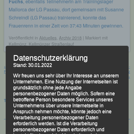
Fuchs
, ebenfalls Teilnehmerin am Trainingslager
Mallorca der LG Passau, dort gemeinsam mit Susanne
Schreindl (LG Passau) trainierend, konnte das
Frauenrenn in einer Zeit von 37:43 Minuten gewinnen.
Veröffentlicht
in
Aktuelles
,
Archiv 2018
|
Markiert mit
Kellmünz
,
Kellmünzer Straßenlauf
Datenschutzerklärung
Beitragsnavigation
Stand: 30.01.2022
←
Stadt Passau / Sportlerehrung
Niederbayerische Halbmarathon-
Passau, 23. März 2018
Meisterschaft Deggendorf, 25. März
Wir freuen uns sehr über Ihr Interesse an unserem
2018
→
Unternehmen. Eine Nutzung der Internetseiten ist
grundsätzlich ohne jede Angabe
personenbezogener Daten möglich. Sofern eine
betroffene Person besondere Services unseres
Termine:
Unternehmens über unsere Internetseite in
Anspruch nehmen möchte, könnte jedoch eine
Verarbeitung personenbezogener Daten
erforderlich werden. Ist die Verarbeitung
personenbezogener Daten erforderlich und