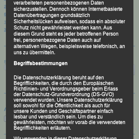
verarbeiteten personenbezogenen Daten
20. Goldener Steig-Lauf – Stozec/Tusset, 01.08.2026
sicherzustellen. Dennoch können Internetbasierte
61. Bergsportfest – Ortenburg, 26.07.2026
Datenübertragungen grundsätzlich
Sicherheitslücken aufweisen, sodass ein absoluter
12. Loser Berglauf – Altaussee/Österreich, 25.07.2026
Schutz nicht gewährleistet werden kann. Aus
32. Sommerbiathlon – Passau, 18.07.2026
diesem Grund steht es jeder betroffenen Person
frei, personenbezogene Daten auch auf
alternativen Wegen, beispielsweise telefonisch, an
uns zu übermitteln.
Suchen
Begriffsbestimmungen
Die Datenschutzerklärung beruht auf den
Begrifflichkeiten, die durch den Europäischen
Richtlinien- und Verordnungsgeber beim Erlass
der Datenschutz-Grundverordnung (DS-GVO)
verwendet wurden. Unsere Datenschutzerklärung
soll sowohl für die Öffentlichkeit als auch für
Archiv
unsere Kunden und Geschäftspartner einfach
lesbar und verständlich sein. Um dies zu
Archiv
gewährleisten, möchten wir vorab die verwendeten
Begrifflichkeiten erläutern.
Wir verwenden in dieser Datenschutzerklärung