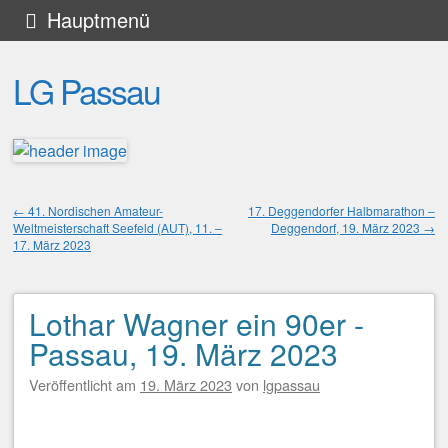
Zum
Hauptmenü
Inhalt
LG Passau
springen
←
41. Nordischen Amateur-
17. Deggendorfer Halbmarathon –
Weltmeisterschaft Seefeld (AUT), 11. –
Deggendorf, 19. März 2023
→
Beitragsnavigation
17. März 2023
Lothar Wagner ein 90er -
Passau, 19. März 2023
Veröffentlicht am
19. März 2023
von
lgpassau