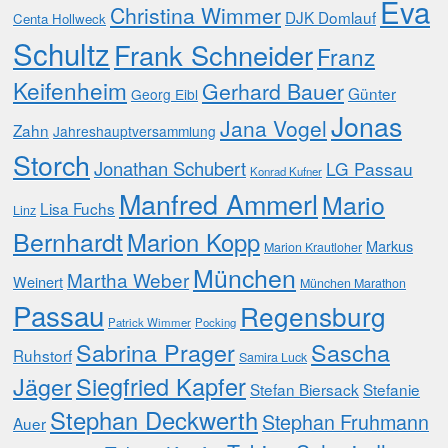
Eva
Christina Wimmer
DJK Domlauf
Centa Hollweck
Schultz
Frank Schneider
Franz
Keifenheim
Gerhard Bauer
Günter
Georg Eibl
Jonas
Jana Vogel
Zahn
Jahreshauptversammlung
Storch
Jonathan Schubert
LG Passau
Konrad Kufner
Manfred Ammerl
Mario
Lisa Fuchs
Linz
Bernhardt
Marion Kopp
Markus
Marion Krautloher
München
Martha Weber
Weinert
München Marathon
Passau
Regensburg
Patrick Wimmer
Pocking
Sabrina Prager
Sascha
Ruhstorf
Samira Luck
Jäger
Siegfried Kapfer
Stefan Biersack
Stefanie
Stephan Deckwerth
Stephan Fruhmann
Auer