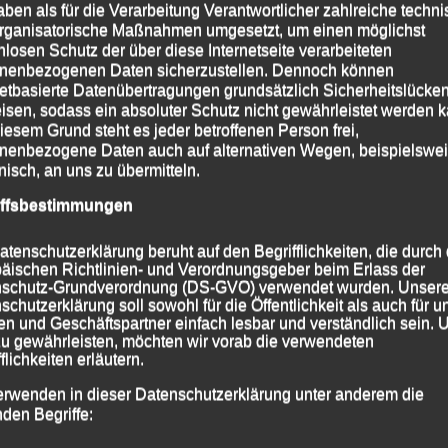
aben als für die Verarbeitung Verantwortlicher zahlreiche techn
rganisatorische Maßnahmen umgesetzt, um einen möglichst
nlosen Schutz der über diese Internetseite verarbeiteten
nenbezogenen Daten sicherzustellen. Dennoch können
netbasierte Datenübertragungen grundsätzlich Sicherheitslücke
isen, sodass ein absoluter Schutz nicht gewährleistet werden k
iesem Grund steht es jeder betroffenen Person frei,
nenbezogene Daten auch auf alternativen Wegen, beispielswe
onisch, an uns zu übermitteln.
iffsbestimmungen
atenschutzerklärung beruht auf den Begrifflichkeiten, die durch
äischen Richtlinien- und Verordnungsgeber beim Erlass der
schutz-Grundverordnung (DS-GVO) verwendet wurden. Unser
schutzerklärung soll sowohl für die Öffentlichkeit als auch für u
n und Geschäftspartner einfach lesbar und verständlich sein.
an Biersack (li.) und Tobias Kapfer über 5000 m am
zu gewährleisten, möchten wir vorab die verwendeten
flichkeiten erläutern.
erwenden in dieser Datenschutzerklärung unter anderem die
 2024
|
Markiert mit
Stefan Biersack
,
Tobias Kapfer
nden Begriffe: