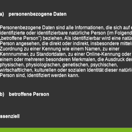
a) personenbezogene Daten
024
Kaitersberg-Trail – Bad Kötzting, 11.05.2024
→
Personenbezogene Daten sind alle Informationen, die sich auf 
identifizierte oder identifizierbare natürliche Person (im Folgen
„betroffene Person") beziehen. Als identifizierbar wird eine natü
Person angesehen, die direkt oder indirekt, insbesondere mittel
Zuordnung zu einer Kennung wie einem Namen, zu einer
Kennnummer, zu Standortdaten, zu einer Online-Kennung oder
einem oder mehreren besonderen Merkmalen, die Ausdruck de
physischen, physiologischen, genetischen, psychischen,
wirtschaftlichen, kulturellen oder sozialen Identität dieser natür
Person sind, identifiziert werden kann.
b) betroffene Person
Betroffene Person ist jede identifizierte oder identifizierbare
natürliche Person, deren personenbezogene Daten von dem für
ssenziell
Verarbeitung Verantwortlichen verarbeitet werden.