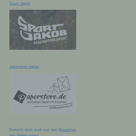
Sport Jakob
hen,
ng,
essen,
ser
paperstore papier
aten
e
fern
n und
e
esen
Besucht doch auch mal den
Reiseblog
cher
des Webmasters