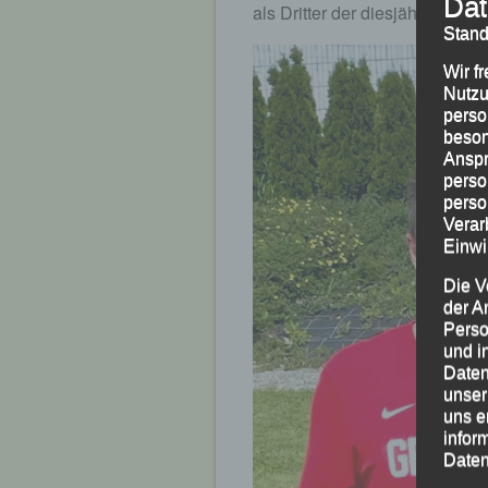
Dat
als Dritter der diesjährigen 5
Stand
Wir f
Nutzu
perso
beson
Anspr
perso
perso
Verar
Einwi
Die V
der A
Perso
und i
Daten
unser
uns e
infor
Daten