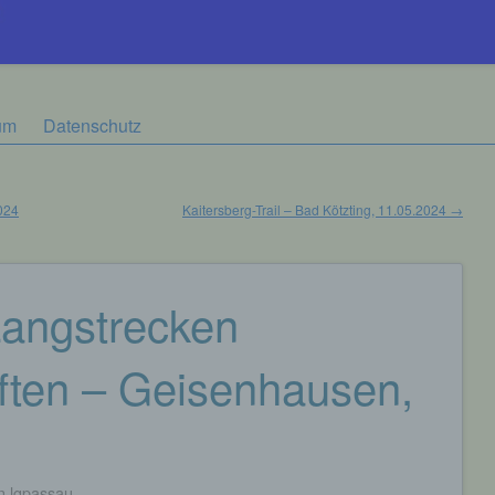
um
Datenschutz
024
Kaitersberg-Trail – Bad Kötzting, 11.05.2024
→
Langstrecken
ften – Geisenhausen,
n
lgpassau