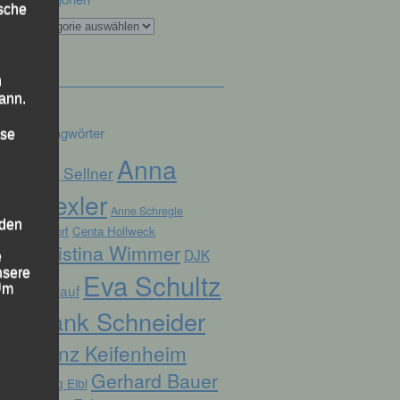
ische
Kategorien
n
ann.
Schlagwörter
ise
Anna
Alex Sellner
Drexler
Anne Schregle
 den
Arnstorf
Centa Hollweck
Christina Wimmer
DJK
e
nsere
Eva Schultz
Domlauf
 Um
Frank Schneider
Franz Keifenheim
Gerhard Bauer
Georg Eibl