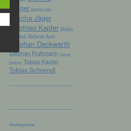
Prager
Samira Luck
Sascha Jäger
hren
Siegfried Kapfer
Stefan
en,
die
Biersack
Stefanie Auer
Stephan Deckwerth
oder
Stephan Fruhmann
Thomas
tung.
Tobias Kapfer
Kopfinger
Tobias Schreindl
er
ung
Werbepartner