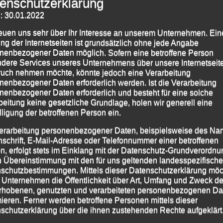
enschutzerklärung
000-m-Bezirksmeisteschaften über die Ziellinie.
: 30.01.2022
reuen uns sehr über Ihr Interesse an unserem Unternehmen. Ein
ng der Internetseiten ist grundsätzlich ohne jede Angabe
nenbezogener Daten möglich. Sofern eine betroffene Person
dere Services unseres Unternehmens über unsere Internetseite
uch nehmen möchte, könnte jedoch eine Verarbeitung
nenbezogener Daten erforderlich werden. Ist die Verarbeitung
nenbezogener Daten erforderlich und besteht für eine solche
beitung keine gesetzliche Grundlage, holen wir generell eine
lligung der betroffenen Person ein.
erarbeitung personenbezogener Daten, beispielsweise des Na
nschrift, E-Mail-Adresse oder Telefonnummer einer betroffenen
n, erfolgt stets im Einklang mit der Datenschutz-Grundverordnu
n Übereinstimmung mit den für uns geltenden landesspezifisch
schutzbestimmungen. Mittels dieser Datenschutzerklärung mö
 Unternehmen die Öffentlichkeit über Art, Umfang und Zweck de
rhobenen, genutzten und verarbeiteten personenbezogenen Da
mieren. Ferner werden betroffene Personen mittels dieser
schutzerklärung über die ihnen zustehenden Rechte aufgeklärt