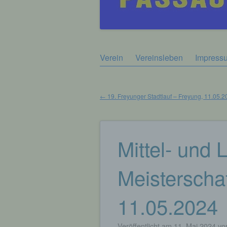
Zum
Verein
Vereinsleben
Impress
Hauptmenü
Inhalt
springen
←
19. Freyunger Stadtlauf – Freyung, 11.05.2
Beitragsnavigation
Mittel- und 
Meisterscha
11.05.2024
Veröffentlicht am
11. Mai 2024
vo