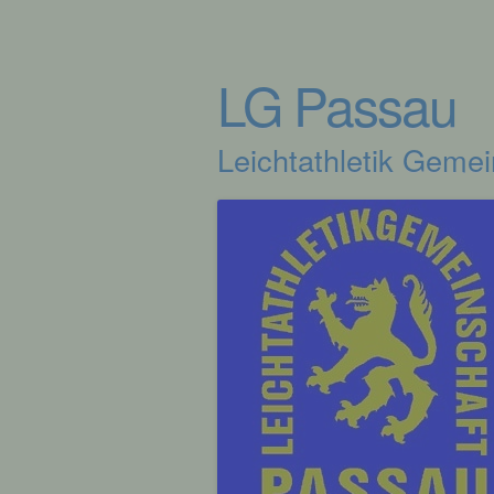
LG Passau
Leichtathletik Geme