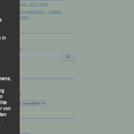
Österreich, 25.07.2026
32. Sommerbiathlon – Passau,
18.07.2026
e
 in
Suchen
mens,
ng
Archiv
en
Archiv
chte
r von
ten
.
Kategorien