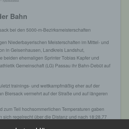
der Bahn
rsack bei den 5000-m-Bezirksmeisterschaften
gen Niederbayerischen Meisterschaften im Mittel- und
ion in Geisenhausen, Landkreis Landshut,
e beiden ehemaligen Sprinter Tobias Kapfer und
tathletik Gemeinschaft (LG) Passau ihr Bahn-Debüt auf
letzt trainings- und wettkampfmäßig eher auf der
an Biersack vermehrt auf der Straße und auf längeren
nd zum Teil hochsommerlichen Temperaturen gaben
n sich regelrecht über die Distanz und nach 18:28,77
s Zweiter und Stefan Biersack nach 19:14,09 Minuten