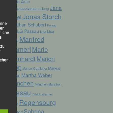
Günter Zahn
Jana
Jahreshauptversammlung
Jonas Storch
Vogel
Jonathan Schubert
eine
Konrad
den
LG Passau
Lisa
Linz
Kufner
rliche
Manfred
s
Fuchs
Ammerl
 zu
Mario
r
Bernhardt
Marion
lichen
Kopp
Markus
Marion Krautloher
Martha Weber
Weinert
München
München Marathon
Passau
Patrick Wimmer
 die
Regensburg
Pocking
Sabrina
Ruhstorf