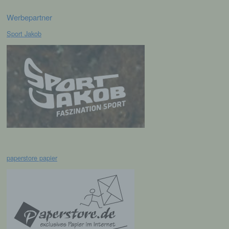
Verarbeitung ist jeder mit oder ohne Hilfe
Werbepartner
automatisierter Verfahren ausgeführte
Vorgang oder jede solche Vorgangsreihe im
Sport Jakob
Zusammenhang mit personenbezogenen
Daten wie das Erheben, das Erfassen, die
Organisation, das Ordnen, die Speicherung,
die Anpassung oder Veränderung, das
Auslesen, das Abfragen, die Verwendung,
die Offenlegung durch Übermittlung,
Verbreitung oder eine andere Form der
Bereitstellung, den Abgleich oder die
Verknüpfung, die Einschränkung, das
Löschen oder die Vernichtung.
d) Einschränkung der Verarbeitung
paperstore papier
Einschränkung der Verarbeitung ist die
Markierung gespeicherter
personenbezogener Daten mit dem Ziel, ihre
künftige Verarbeitung einzuschränken.