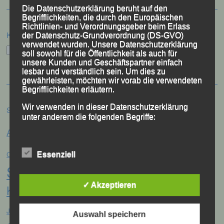
Die Datenschutzerklärung beruht auf den
Begrifflichkeiten, die durch den Europäischen
Richtlinien- und Verordnungsgeber beim Erlass
Kategorien
der Datenschutz-Grundverordnung (DS-GVO)
verwendet wurden. Unsere Datenschutzerklärung
Kategorien
soll sowohl für die Öffentlichkeit als auch für
unsere Kunden und Geschäftspartner einfach
lesbar und verständlich sein. Um dies zu
gewährleisten, möchten wir vorab die verwendeten
Begrifflichkeiten erläutern.
Wir verwenden in dieser Datenschutzerklärung
Schlagwörter
unter anderem die folgenden Begriffe:
Anna Drexler
Alex Sellner
Arnstorf
Anne Schregle
Eva
Christina Wimmer
DJK Domlauf
Centa Hollweck
Essenziell
a) personenbezogene Daten
Schultz
Frank Schneider
Franz
Personenbezogene Daten sind alle
✓ Akzeptieren
Keifenheim
Gerhard Bauer
Informationen, die sich auf eine identifizierte
Günter Zahn
Georg Eibl
oder identifizierbare natürliche Person (im
Jonas
Jana Vogel
Folgenden „betroffene Person") beziehen.
Jahreshauptversammlung
Auswahl speichern
Als identifizierbar wird eine natürliche