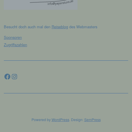
e) Profiling
Profiling ist jede Art der automatisierten
Verarbeitung personenbezogener Daten, die
Besucht doch auch mal den
Reiseblog
des Webmasters
darin besteht, dass diese
personenbezogenen Daten verwendet
Sponsoren
werden, um bestimmte persönliche Aspekte,
Zugriffszahlen
die sich auf eine natürliche Person beziehen,
zu bewerten, insbesondere, um Aspekte
bezüglich Arbeitsleistung, wirtschaftlicher
Lage, Gesundheit, persönlicher Vorlieben,
Interessen, Zuverlässigkeit, Verhalten,
Facebook
Instagram
Aufenthaltsort oder Ortswechsel dieser
natürlichen Person zu analysieren oder
vorherzusagen.
f) Pseudonymisierung
Pseudonymisierung ist die Verarbeitung
Powered by
WordPress
. Design:
SemPress
personenbezogener Daten in einer Weise,
auf welche die personenbezogenen Daten