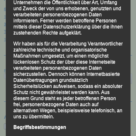
Unternehmen die Öffentlichkeit über Art, Umfang
61. Bergsportfest – Ortenburg, 26.07.2026
und Zweck der von uns erhobenen, genutzten und
verarbeiteten personenbezogenen Daten
12. Loser Berglauf – Altaussee/Österreich, 25.07.2026
informieren. Ferner werden betroffene Personen
32. Sommerbiathlon – Passau, 18.07.2026
mittels dieser Datenschutzerklärung über die ihnen
Tag des Sports – „Quälspaß am Dreisessel“ – Neureichenau, 18.07.2026
zustehenden Rechte aufgeklärt.
19. Gibacht-Berglauf – Furth i.W. 12.07.2026
Wir haben als für die Verarbeitung Verantwortlicher
zahlreiche technische und organisatorische
Maßnahmen umgesetzt, um einen möglichst
lückenlosen Schutz der über diese Internetseite
verarbeiteten personenbezogenen Daten
Suchen
sicherzustellen. Dennoch können Internetbasierte
Datenübertragungen grundsätzlich
Sicherheitslücken aufweisen, sodass ein absoluter
Schutz nicht gewährleistet werden kann. Aus
diesem Grund steht es jeder betroffenen Person
frei, personenbezogene Daten auch auf
alternativen Wegen, beispielsweise telefonisch, an
Archiv
uns zu übermitteln.
Archiv
Begriffsbestimmungen