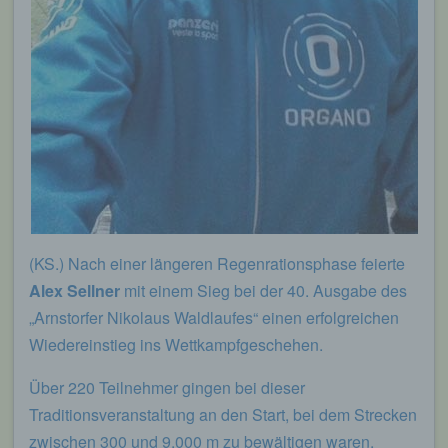
(KS.) Nach einer längeren Regenrationsphase feierte
Alex Sellner
mit einem Sieg bei der 40. Ausgabe des
„Arnstorfer Nikolaus Waldlaufes“ einen erfolgreichen
Wiedereinstieg ins Wettkampfgeschehen.
Über 220 Teilnehmer gingen bei dieser
Traditionsveranstaltung an den Start, bei dem Strecken
zwischen 300 und 9.000 m zu bewältigen waren.