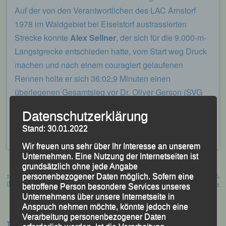
Auf der von den Verantwortlichen des LAC Arnstorf
1978 im Waldgebiet bei Eiselstorf austrassierten
Strecke konnte
Alex Sellner
, der sich für die 9.000-m-
Langstgrecke entschieden hatte, vom Start weg Druck
machen und nach einem couragiert gelaufenen
Rennen holte er sich 36:02,9 Minuten einen
überlegenen Gesamtsieg vor Dr. Oliver Gerson (SVG
Ruhstorf) und Lokalmatador Sebastian Grill,
Datenschutzerklärung
Veröffentlicht
in
Aktuelles
,
Archiv 2017
|
Markiert mit
Alex
Stand: 30.01.2022
Sellner
,
Arnstorf
,
Nikolaus - Waldlauf
Wir freuen uns sehr über Ihr Interesse an unserem
Unternehmen. Eine Nutzung der Internetseiten ist
Beitragsnavigation
grundsätzlich ohne jede Angabe
←
„24Hour Indoor Challenge“ Oslo
Nikolauslauf Regensburg, 03.
personenbezogener Daten möglich. Sofern eine
(NOR), 25. / 26. November 2017
Dezember 2017
→
betroffene Person besondere Services unseres
Unternehmens über unsere Internetseite in
Anspruch nehmen möchte, könnte jedoch eine
Verarbeitung personenbezogener Daten
Termine: