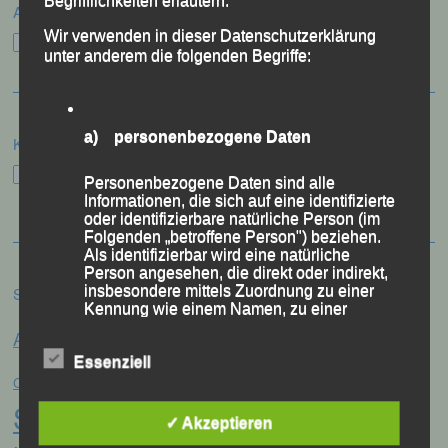
Begrifflichkeiten erläutern.
Archiv
Wir verwenden in dieser Datenschutzerklärung
Archiv
unter anderem die folgenden Begriffe:
a) personenbezogene Daten
Kategorien
Kategorien
Personenbezogene Daten sind alle
Informationen, die sich auf eine identifizierte
oder identifizierbare natürliche Person (im
Folgenden „betroffene Person") beziehen.
Als identifizierbar wird eine natürliche
Person angesehen, die direkt oder indirekt,
insbesondere mittels Zuordnung zu einer
Schlagwörter
Kennung wie einem Namen, zu einer
Anna Drexler
Kennnummer, zu Standortdaten, zu einer
Alex Sellner
Arnstorf
Anne Schregle
Online-Kennung oder zu einem oder
Eva
Essenziell
mehreren besonderen Merkmalen, die
Christina Wimmer
DJK Domlauf
Ausdruck der physischen, physiologischen,
Centa Hollweck
genetischen, psychischen, wirtschaftlichen,
Schultz
Frank Schneider
Franz
kulturellen oder sozialen Identität dieser
✓ Akzeptieren
natürlichen Person sind, identifiziert werden