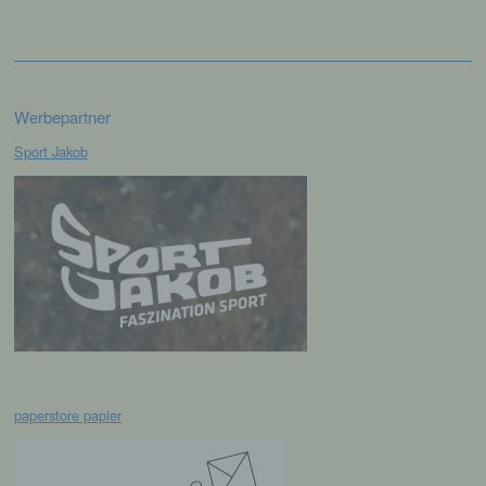
Verbreitung oder eine andere Form der
Bereitstellung, den Abgleich oder die
Verknüpfung, die Einschränkung, das
Löschen oder die Vernichtung.
Werbepartner
d) Einschränkung der Verarbeitung
Sport Jakob
Einschränkung der Verarbeitung ist die
Markierung gespeicherter
personenbezogener Daten mit dem Ziel, ihre
künftige Verarbeitung einzuschränken.
e) Profiling
Profiling ist jede Art der automatisierten
Verarbeitung personenbezogener Daten, die
darin besteht, dass diese
paperstore papier
personenbezogenen Daten verwendet
werden, um bestimmte persönliche Aspekte,
die sich auf eine natürliche Person beziehen,
zu bewerten, insbesondere, um Aspekte