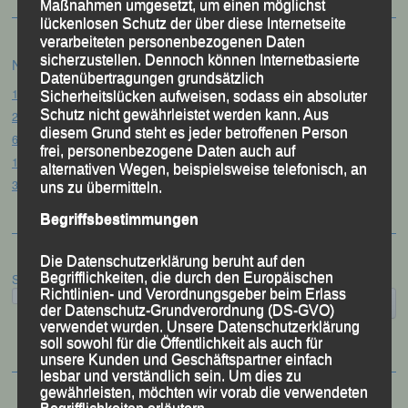
Maßnahmen umgesetzt, um einen möglichst
lückenlosen Schutz der über diese Internetseite
verarbeiteten personenbezogenen Daten
sicherzustellen. Dennoch können Internetbasierte
Neueste Beiträge
Datenübertragungen grundsätzlich
15. Pörndorfer Sommernachtslauf – Pörndorf, 01.08.2026
Sicherheitslücken aufweisen, sodass ein absoluter
Schutz nicht gewährleistet werden kann. Aus
20. Goldener Steig-Lauf – Stozec/Tusset, 01.08.2026
diesem Grund steht es jeder betroffenen Person
61. Bergsportfest – Ortenburg, 26.07.2026
frei, personenbezogene Daten auch auf
12. Loser Berglauf – Altaussee/Österreich, 25.07.2026
alternativen Wegen, beispielsweise telefonisch, an
32. Sommerbiathlon – Passau, 18.07.2026
uns zu übermitteln.
Begriffsbestimmungen
Die Datenschutzerklärung beruht auf den
Begrifflichkeiten, die durch den Europäischen
Suchen
Richtlinien- und Verordnungsgeber beim Erlass
der Datenschutz-Grundverordnung (DS-GVO)
verwendet wurden. Unsere Datenschutzerklärung
soll sowohl für die Öffentlichkeit als auch für
unsere Kunden und Geschäftspartner einfach
lesbar und verständlich sein. Um dies zu
gewährleisten, möchten wir vorab die verwendeten