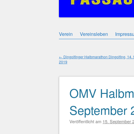
Zum
Verein
Vereinsleben
Impress
Hauptmenü
Inhalt
springen
←
Dingolfinger Halbmarathon Dingolfing, 14.
2019
Beitragsnavigation
OMV Halbmar
September 
Veröffentlicht am
15. September 