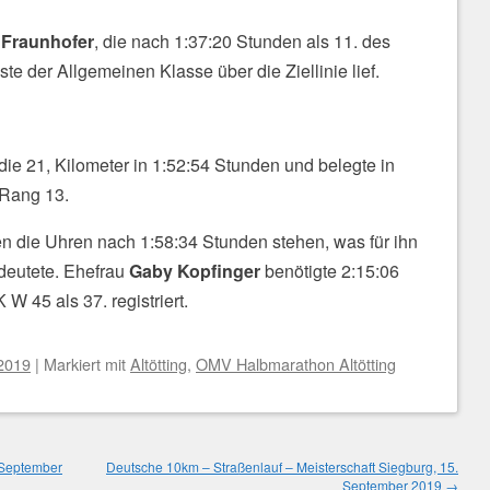
 Fraunhofer
, die nach 1:37:20 Stunden als 11. des
 der Allgemeinen Klasse über die Ziellinie lief.
 die 21, Kilometer in 1:52:54 Stunden und belegte in
 Rang 13.
n die Uhren nach 1:58:34 Stunden stehen, was für ihn
deutete. Ehefrau
Gaby Kopfinger
benötigte 2:15:06
W 45 als 37. registriert.
 2019
|
Markiert mit
Altötting
,
OMV Halbmarathon Altötting
 September
Deutsche 10km – Straßenlauf – Meisterschaft Siegburg, 15.
September 2019
→