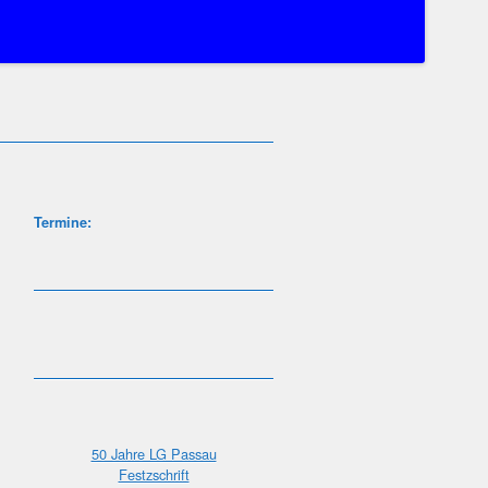
Termine:
50 Jahre LG Passau
Festzschrift