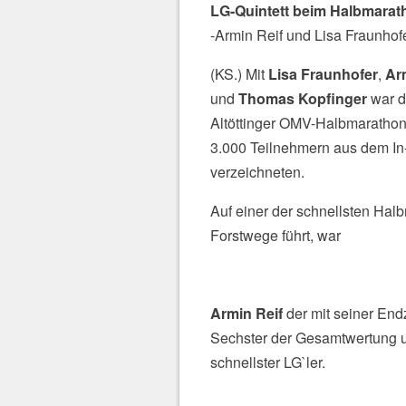
LG-Quintett beim Halbmarath
-Armin Reif und Lisa Fraunhof
(KS.) Mit
Lisa Fraunhofer
,
Ar
und
Thomas Kopfinger
war d
Altöttinger OMV-Halbmarathon“ 
3.000 Teilnehmern aus dem In
verzeichneten.
Auf einer der schnellsten Hal
Forstwege führt, war
Armin Reif
der mit seiner End
Sechster der Gesamtwertung un
schnellster LG`ler.