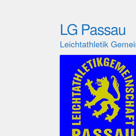
LG Passau
Leichtathletik Geme