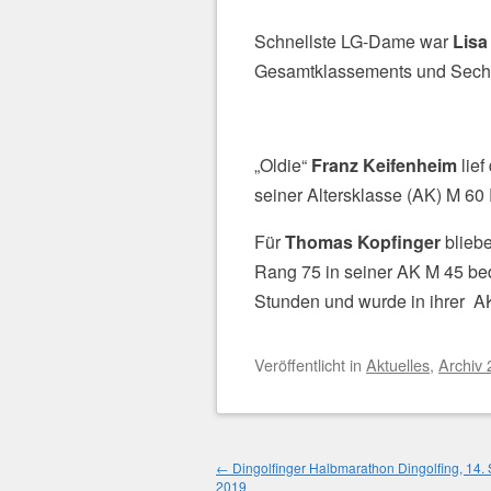
Schnellste LG-Dame war
Lisa
Gesamtklassements und Sechste
„Oldie“
Franz Keifenheim
lief
seiner Altersklasse (AK) M 60
Für
Thomas Kopfinger
bliebe
Rang 75 in seiner AK M 45 be
Stunden und wurde in ihrer AK 
Veröffentlicht
in
Aktuelles
,
Archiv
Beitragsnavigation
←
Dingolfinger Halbmarathon Dingolfing, 14.
2019