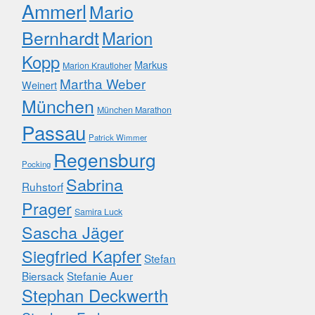
Ammerl
Mario
Bernhardt
Marion
Kopp
Markus
Marion Krautloher
Martha Weber
Weinert
München
München Marathon
Passau
Patrick Wimmer
Regensburg
Pocking
Sabrina
Ruhstorf
Prager
Samira Luck
Sascha Jäger
Siegfried Kapfer
Stefan
Biersack
Stefanie Auer
Stephan Deckwerth