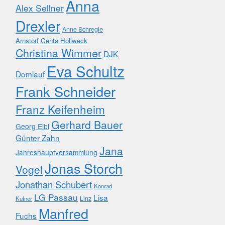
Anna
Alex Sellner
Drexler
Anne Schregle
Arnstorf
Centa Hollweck
Christina Wimmer
DJK
Eva Schultz
Domlauf
Frank Schneider
Franz Keifenheim
Gerhard Bauer
Georg Eibl
Günter Zahn
Jana
Jahreshauptversammlung
Jonas Storch
Vogel
Jonathan Schubert
Konrad
LG Passau
Lisa
Linz
Kufner
Manfred
Fuchs