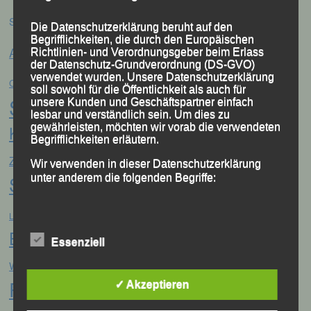
Schlagwörter
Die Datenschutzerklärung beruht auf den
Begrifflichkeiten, die durch den Europäischen
Anna Drexler
Alex Sellner
Richtlinien- und Verordnungsgeber beim Erlass
Arnstorf
Anne Schregle
der Datenschutz-Grundverordnung (DS-GVO)
Eva
Christina Wimmer
verwendet wurden. Unsere Datenschutzerklärung
DJK Domlauf
Centa Hollweck
soll sowohl für die Öffentlichkeit als auch für
Schultz
Frank Schneider
unsere Kunden und Geschäftspartner einfach
Franz
lesbar und verständlich sein. Um dies zu
gewährleisten, möchten wir vorab die verwendeten
Keifenheim
Gerhard Bauer
Günter
Georg Eibl
Begrifflichkeiten erläutern.
Jonas
Jana Vogel
Zahn
Jahreshauptversammlung
Wir verwenden in dieser Datenschutzerklärung
Storch
unter anderem die folgenden Begriffe:
Jonathan Schubert
LG Passau
Konrad Kufner
Manfred Ammerl
Mario
Lisa Fuchs
Linz
Bernhardt
Marion Kopp
a) personenbezogene Daten
Markus
Marion Krautloher
Essenziell
München
Martha Weber
Weinert
Personenbezogene Daten sind alle
München Marathon
Informationen, die sich auf eine identifizierte
Passau
Regensburg
✓ Akzeptieren
oder identifizierbare natürliche Person (im
Patrick Wimmer
Pocking
Folgenden „betroffene Person") beziehen.