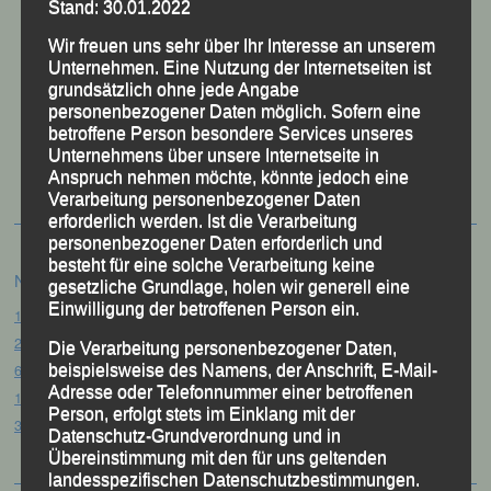
Stand: 30.01.2022
Wir freuen uns sehr über Ihr Interesse an unserem
Unternehmen. Eine Nutzung der Internetseiten ist
grundsätzlich ohne jede Angabe
personenbezogener Daten möglich. Sofern eine
betroffene Person besondere Services unseres
50 Jahre LG Passau
Festzschrift
Unternehmens über unsere Internetseite in
Anspruch nehmen möchte, könnte jedoch eine
Verarbeitung personenbezogener Daten
erforderlich werden. Ist die Verarbeitung
personenbezogener Daten erforderlich und
besteht für eine solche Verarbeitung keine
Neueste Beiträge
gesetzliche Grundlage, holen wir generell eine
Einwilligung der betroffenen Person ein.
15. Pörndorfer Sommernachtslauf – Pörndorf, 01.08.2026
20. Goldener Steig-Lauf – Stozec/Tusset, 01.08.2026
Die Verarbeitung personenbezogener Daten,
61. Bergsportfest – Ortenburg, 26.07.2026
beispielsweise des Namens, der Anschrift, E-Mail-
Adresse oder Telefonnummer einer betroffenen
12. Loser Berglauf – Altaussee/Österreich, 25.07.2026
Person, erfolgt stets im Einklang mit der
32. Sommerbiathlon – Passau, 18.07.2026
Datenschutz-Grundverordnung und in
Übereinstimmung mit den für uns geltenden
landesspezifischen Datenschutzbestimmungen.