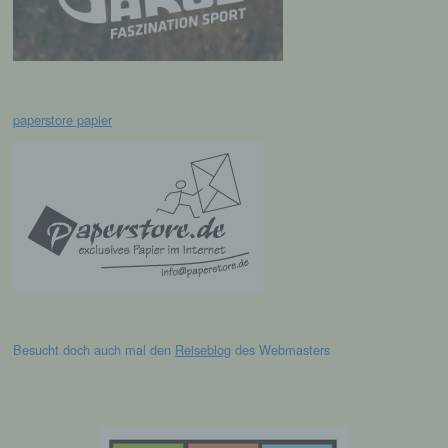
c) Verarbeitung
Verarbeitung ist jeder mit oder ohne Hilfe
automatisierter Verfahren ausgeführte
Vorgang oder jede solche Vorgangsreihe im
Zusammenhang mit personenbezogenen
paperstore papier
Daten wie das Erheben, das Erfassen, die
Organisation, das Ordnen, die Speicherung,
die Anpassung oder Veränderung, das
Auslesen, das Abfragen, die Verwendung,
die Offenlegung durch Übermittlung,
Verbreitung oder eine andere Form der
Bereitstellung, den Abgleich oder die
Verknüpfung, die Einschränkung, das
Löschen oder die Vernichtung.
d) Einschränkung der Verarbeitung
Besucht doch auch mal den
Reiseblog
des Webmasters
Einschränkung der Verarbeitung ist die
Markierung gespeicherter
personenbezogener Daten mit dem Ziel, ihre
künftige Verarbeitung einzuschränken.