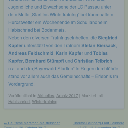
Jugendliche und Erwachsene der LG Passau unter
dem Motto „Start ins Wintertraining“ bei traumhaftem
Herbstwetter ein Wochenende im Schullandheim
Habischried bei Bodenmais.
Neben den diversen Trainingseinheiten, die
Siegfried
Kapfer
unterstützt von den Trainern
Stefan Biersack
,
Andreas Feldschmid
,
Karin Kapfer
und
Tobias
Kapfer
,
Bernhard Stümpfl
und
Christian Teibrich
u.a. auch im„Bayerwald-Stadion“ in Regen durchführte,
stand vor allem auch das Gemeinschafts – Erlebnis im
Vordergrund.
Veröffentlicht
in
Aktuelles
,
Archiv 2017
|
Markiert mit
Habischried
,
Wintertraining
Beitragsnavigation
←
Deutsche Marathon-Meisterschaft
Therme-Geinberg-Lauf Geinberg
Frankfurt, 29. Oktober 2017
(AUT), 12. November 2017
→