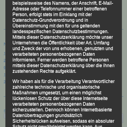
beispielsweise des Namens, der Anschrift, E-Mail-
50 Jahre LG Passau
Adresse oder Telefonnummer einer betroffenen
Festzschrift
Person, erfolgt stets im Einklang mit der
Datenschutz-Grundverordnung und in
Übereinstimmung mit den für uns geltenden
landesspezifischen Datenschutzbestimmungen.
Mittels dieser Datenschutzerklärung möchte unser
Unternehmen die Öffentlichkeit über Art, Umfang
Neueste Beiträge
und Zweck der von uns erhobenen, genutzten und
15. Pörndorfer Sommernachtslauf – Pörndorf, 01.08.2026
verarbeiteten personenbezogenen Daten
20. Goldener Steig-Lauf – Stozec/Tusset, 01.08.2026
informieren. Ferner werden betroffene Personen
mittels dieser Datenschutzerklärung über die ihnen
61. Bergsportfest – Ortenburg, 26.07.2026
zustehenden Rechte aufgeklärt.
12. Loser Berglauf – Altaussee/Österreich, 25.07.2026
32. Sommerbiathlon – Passau, 18.07.2026
Wir haben als für die Verarbeitung Verantwortlicher
zahlreiche technische und organisatorische
Maßnahmen umgesetzt, um einen möglichst
lückenlosen Schutz der über diese Internetseite
verarbeiteten personenbezogenen Daten
sicherzustellen. Dennoch können Internetbasierte
Suchen
Datenübertragungen grundsätzlich
Sicherheitslücken aufweisen, sodass ein absoluter
Schutz nicht gewährleistet werden kann. Aus