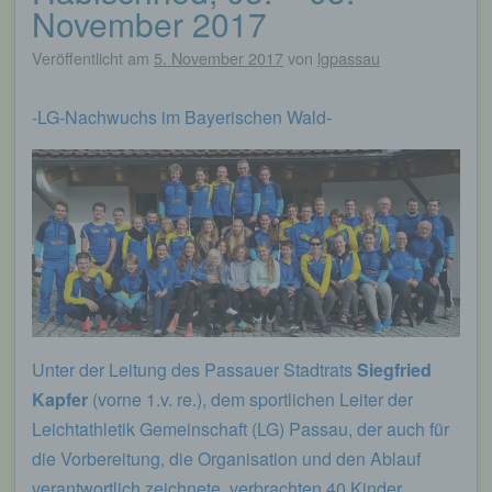
November 2017
Veröffentlicht am
5. November 2017
von
lgpassau
-LG-Nachwuchs im Bayerischen Wald-
Unter der Leitung des Passauer Stadtrats
Siegfried
Kapfer
(vorne 1.v. re.), dem sportlichen Leiter der
Leichtathletik Gemeinschaft (LG) Passau, der auch für
die Vorbereitung, die Organisation und den Ablauf
verantwortlich zeichnete, verbrachten 40 Kinder,