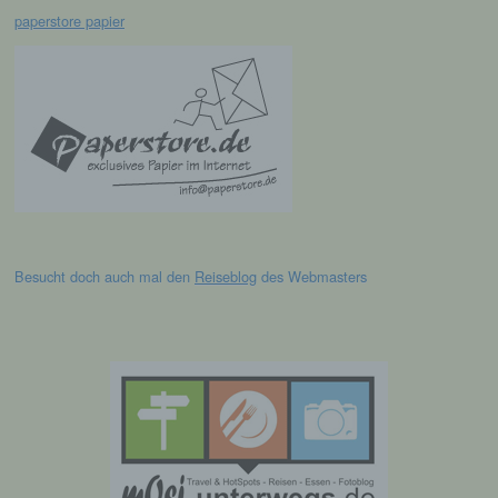
d) Einschränkung der Verarbeitung
paperstore papier
Einschränkung der Verarbeitung ist die
Markierung gespeicherter
personenbezogener Daten mit dem Ziel, ihre
künftige Verarbeitung einzuschränken.
e) Profiling
Profiling ist jede Art der automatisierten
Verarbeitung personenbezogener Daten, die
darin besteht, dass diese
Besucht doch auch mal den
Reiseblog
des Webmasters
personenbezogenen Daten verwendet
werden, um bestimmte persönliche Aspekte,
die sich auf eine natürliche Person beziehen,
zu bewerten, insbesondere, um Aspekte
bezüglich Arbeitsleistung, wirtschaftlicher
Lage, Gesundheit, persönlicher Vorlieben,
Interessen, Zuverlässigkeit, Verhalten,
Aufenthaltsort oder Ortswechsel dieser
natürlichen Person zu analysieren oder
vorherzusagen.