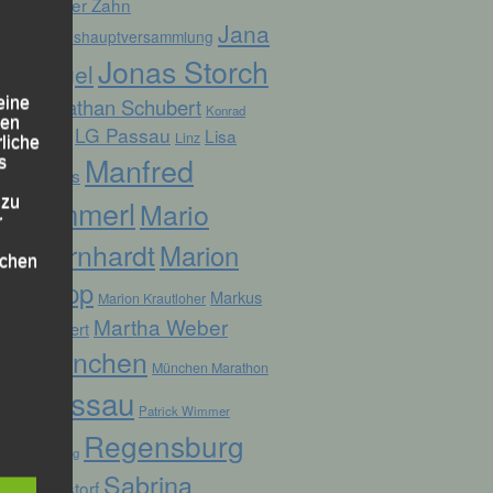
Günter Zahn
Jana
Jahreshauptversammlung
Jonas Storch
Vogel
Jonathan Schubert
eine
Konrad
den
LG Passau
Lisa
Linz
Kufner
rliche
Manfred
s
Fuchs
Ammerl
 zu
Mario
r
Bernhardt
Marion
lichen
Kopp
Markus
Marion Krautloher
Martha Weber
Weinert
München
München Marathon
Passau
Patrick Wimmer
 die
Regensburg
Pocking
Sabrina
Ruhstorf