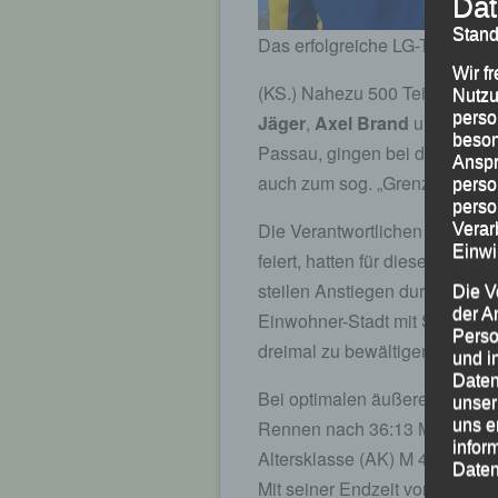
Dat
Stand
Das erfolgreiche LG-Trio (v.l
Wir f
(KS.) Nahezu 500 Teilnehmer 
Nutzu
perso
Jäger
,
Axel Brand
und
Manf
beson
Passau, gingen bei der 34. Au
Anspr
auch zum sog. „Grenzland-Lauf
perso
perso
Die Verantwortlichen des TSV 
Verar
Einwi
feiert, hatten für diesen Tradi
steilen Anstiegen durch die im
Die V
der A
Einwohner-Stadt mit Start und 
Perso
dreimal zu bewältigen war.
und i
Daten
Bei optimalen äußeren Beding
unser
uns e
Rennen nach 36:13 Minuten al
infor
Altersklasse (AK) M 45.
Daten
Mit seiner Endzeit von 38:32 