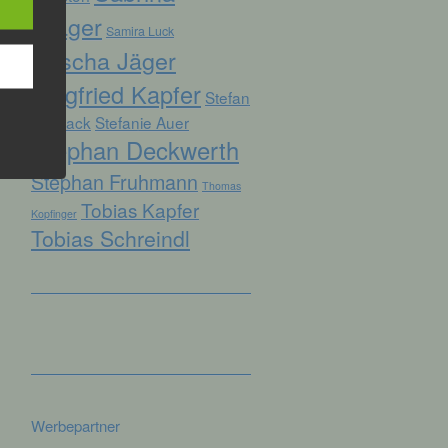
Prager
Samira Luck
Sascha Jäger
hren
Siegfried Kapfer
Stefan
en,
die
Biersack
Stefanie Auer
Stephan Deckwerth
oder
Stephan Fruhmann
Thomas
tung.
Tobias Kapfer
Kopfinger
Tobias Schreindl
er
ung
Werbepartner