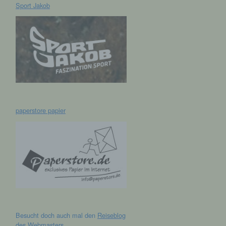
Sport Jakob
hen,
ng,
essen,
ser
paperstore papier
aten
e
fern
n und
e
esen
Besucht doch auch mal den
Reiseblog
cher
des Webmasters