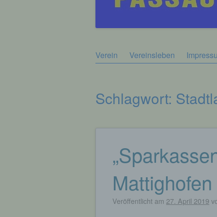
Zum
Verein
Vereinsleben
Impress
Hauptmenü
Inhalt
springen
Schlagwort:
Stadtl
„Sparkassen
Beitragsnavigation
Mattighofen 
Veröffentlicht am
27. April 2019
v