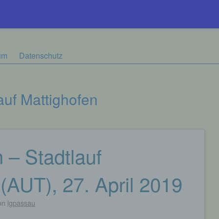
um
Datenschutz
auf Mattighofen
 – Stadtlauf
(AUT), 27. April 2019
on
lgpassau