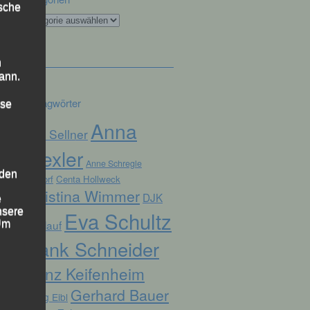
ische
Kategorien
n
ann.
Schlagwörter
ise
Anna
Alex Sellner
Drexler
Anne Schregle
 den
Arnstorf
Centa Hollweck
Christina Wimmer
DJK
e
nsere
Eva Schultz
Domlauf
 Um
Frank Schneider
Franz Keifenheim
Gerhard Bauer
Georg Eibl