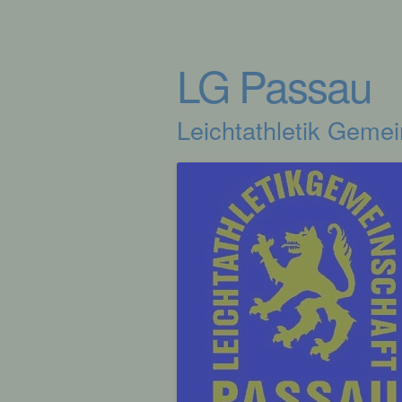
LG Passau
Leichtathletik Geme