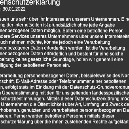
enschutzerklärung
: 30.01.2022
i.) Sascha Jäger, Manfred Ammerl und Axel Brand
reuen uns sehr über Ihr Interesse an unserem Unternehmen. Ein
aus dem In- und Ausland, unter ihnen auch
Sascha
ng der Internetseiten ist grundsätzlich ohne jede Angabe
nenbezogener Daten möglich. Sofern eine betroffene Person
red Ammerl
von der Leichtathletik Gemeinschaft (LG)
dere Services unseres Unternehmens über unsere Internetseite
sgabe des „Mattighofner Sparkassen-Stadtlaufes“, der
uch nehmen möchte, könnte jedoch eine Verarbeitung
-Cup“ zählt, an den Start.
nenbezogener Daten erforderlich werden. Ist die Verarbeitung
nenbezogener Daten erforderlich und besteht für eine solche
Mattighofen, der heuer sein 130jähriges Bestehen
beitung keine gesetzliche Grundlage, holen wir generell eine
lligung der betroffenen Person ein.
tionslauf einen selektiven Rundkurs mit zwei kurz
 Innviertel gelegene oberösterreichische 6100-
erarbeitung personenbezogener Daten, beispielsweise des Na
nschrift, E-Mail-Adresse oder Telefonnummer einer betroffenen
Ziel am Stadtplatz austrassiert, der für den Hauptlauf
n, erfolgt stets im Einklang mit der Datenschutz-Grundverordnu
n Übereinstimmung mit den für uns geltenden landesspezifisch
schutzbestimmungen. Mittels dieser Datenschutzerklärung mö
ungen holte sich
Sascha Jäger
in einem couragierten
 Unternehmen die Öffentlichkeit über Art, Umfang und Zweck de
rhobenen, genutzten und verarbeiteten personenbezogenen Da
s Fünfter der Gesamtwertung den Sieg in seiner
mieren. Ferner werden betroffene Personen mittels dieser
schutzerklärung über die ihnen zustehenden Rechte aufgeklärt
Minuten erkämpfte sich
Axel Brand
in dieser AK die