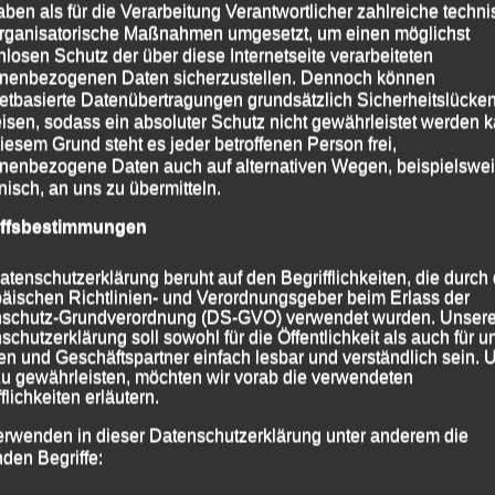
aben als für die Verarbeitung Verantwortlicher zahlreiche techn
rganisatorische Maßnahmen umgesetzt, um einen möglichst
anfred Ammerl,
der nach 38:53 Minuten als Dritter
nlosen Schutz der über diese Internetseite verarbeiteten
nenbezogenen Daten sicherzustellen. Dennoch können
fner Stadtplatz über die Ziellinie lief.
netbasierte Datenübertragungen grundsätzlich Sicherheitslücke
isen, sodass ein absoluter Schutz nicht gewährleistet werden k
 2019
|
Markiert mit
Sparkassen - Stadtlauf Mattighofen
,
iesem Grund steht es jeder betroffenen Person frei,
nenbezogene Daten auch auf alternativen Wegen, beispielswe
onisch, an uns zu übermitteln.
iffsbestimmungen
atenschutzerklärung beruht auf den Begrifflichkeiten, die durch
äischen Richtlinien- und Verordnungsgeber beim Erlass der
schutz-Grundverordnung (DS-GVO) verwendet wurden. Unser
schutzerklärung soll sowohl für die Öffentlichkeit als auch für u
n und Geschäftspartner einfach lesbar und verständlich sein.
zu gewährleisten, möchten wir vorab die verwendeten
flichkeiten erläutern.
erwenden in dieser Datenschutzerklärung unter anderem die
nden Begriffe: