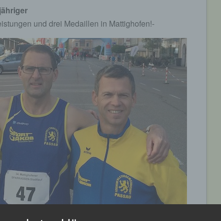
jähriger
istungen und drei Medaillen in Mattighofen!-