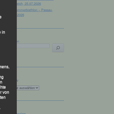
Österreich, 25.07.2026
32. Sommerbiathlon – Passau,
18.07.2026
e
 in
Suchen
mens,
ng
Archiv
en
Archiv
chte
r von
ten
.
Kategorien