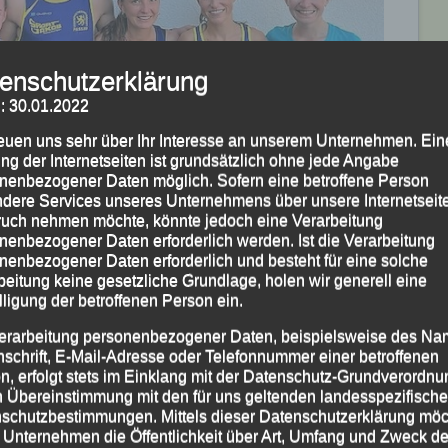
enschutzerklärung
: 30.01.2022
reuen uns sehr über Ihr Interesse an unserem Unternehmen. Ein
ng der Internetseiten ist grundsätzlich ohne jede Angabe
nenbezogener Daten möglich. Sofern eine betroffene Person
dere Services unseres Unternehmens über unsere Internetseite
uch nehmen möchte, könnte jedoch eine Verarbeitung
nenbezogener Daten erforderlich werden. Ist die Verarbeitung
nenbezogener Daten erforderlich und besteht für eine solche
beitung keine gesetzliche Grundlage, holen wir generell eine
(v.li.) Wolfgang Storch, Juliane Tilch, Jonas Storch,
lligung der betroffenen Person ein.
er und Michaela Freudenstein
erarbeitung personenbezogener Daten, beispielsweise des Na
icherte sich Martha Weber bei ihrem Debüt im blau-
nschrift, E-Mail-Adresse oder Telefonnummer einer betroffenen
n, erfolgt stets im Einklang mit der Datenschutz-Grundverordnu
n 22:09 Minuten den Sieg im „Schwarzmüller
n Übereinstimmung mit den für uns geltenden landesspezifisch
5,6 km. Gefolgt von Christina Wimmer, für die 24:53
schutzbestimmungen. Mittels dieser Datenschutzerklärung mö
er Triathlon-Spezialistin Michaela Freudenstein, die
 Unternehmen die Öffentlichkeit über Art, Umfang und Zweck de