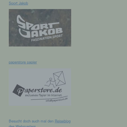
Sport Jakob
hen,
ng,
essen,
ser
paperstore papier
aten
e
fern
n und
e
Besucht doch auch mal den
Reiseblog
esen
des Webmasters