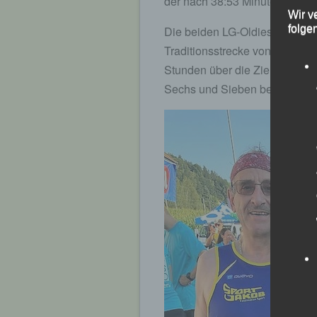
der nach 38:53 Minuten ins Zi
Wir v
folge
Die beiden LG-Oldies Franz K
Traditionsstrecke von 13,4 km 
Stunden über die Ziellinie, wom
Sechs und Sieben belegten.