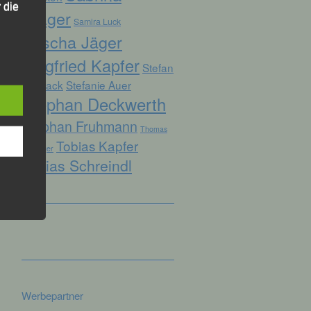
 die
Prager
Samira Luck
Sascha Jäger
Siegfried Kapfer
Stefan
Biersack
Stefanie Auer
hren
Stephan Deckwerth
en,
Stephan Fruhmann
Thomas
die
Tobias Kapfer
Kopfinger
oder
Tobias Schreindl
tung.
er
ung
Werbepartner