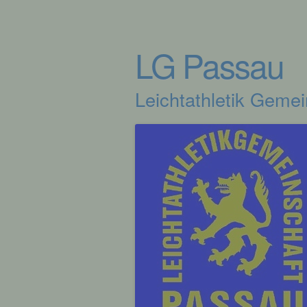
LG Passau
Leichtathletik Geme