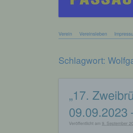
Zum
Verein
Vereinsleben
Impress
Hauptmenü
Inhalt
springen
Schlagwort:
Wolfg
„17. Zweibrü
Beitragsnavigation
09.09.2023 
Veröffentlicht am
9. September 2