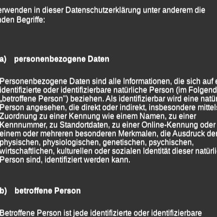
el kam.
erwenden in dieser Datenschutzerklärung unter anderem die
nden Begriffe:
eifenheim und Georg Eibl gingen über die
an den Start und liefen nach 1:13:33 bzw. 1:14:27
it sie in ihrer Altersklasse (AK) M 65 die Plätze
a) personenbezogene Daten
Personenbezogene Daten sind alle Informationen, die sich auf 
identifizierte oder identifizierbare natürliche Person (im Folgen
„betroffene Person") beziehen. Als identifizierbar wird eine natü
Person angesehen, die direkt oder indirekt, insbesondere mittel
Zuordnung zu einer Kennung wie einem Namen, zu einer
Kennnummer, zu Standortdaten, zu einer Online-Kennung oder
einem oder mehreren besonderen Merkmalen, die Ausdruck de
physischen, physiologischen, genetischen, psychischen,
wirtschaftlichen, kulturellen oder sozialen Identität dieser natür
Person sind, identifiziert werden kann.
b) betroffene Person
Betroffene Person ist jede identifizierte oder identifizierbare