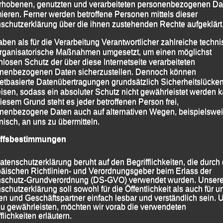
rhobenen, genutzten und verarbeiteten personenbezogenen Da
chule an den Start ging, und bei der die Uhren nach
mieren. Ferner werden betroffene Personen mittels dieser
schutzerklärung über die ihnen zustehenden Rechte aufgeklärt
nuten belegte Juliane Tilch Platz 14 im
aben als für die Verarbeitung Verantwortlicher zahlreiche techn
wei in der Weiblichen Jugend U 20.
rganisatorische Maßnahmen umgesetzt, um einen möglichst
5,6-km-Distanz musste sich der zweifache Bayerische
nlosen Schutz der über diese Internetseite verarbeiteten
nenbezogenen Daten sicherzustellen. Dennoch können
daillengewinner der Deutschen
netbasierte Datenübertragungen grundsätzlich Sicherheitslücke
orch, der erst wieder ins Training eingestiegen ist,
isen, sodass ein absoluter Schutz nicht gewährleistet werden k
erösterreicher Julian Kreutzer beugen und holte sich
iesem Grund steht es jeder betroffenen Person frei,
nenbezogene Daten auch auf alternativen Wegen, beispielswe
onisch, an uns zu übermitteln.
Söllwagner, die für die Skiabteilung der DJK-Eintracht
iffsbestimmungen
Stammvereine, an den Start gingen, kam nach 21:41
platz Fünf und Sieben ins Ziel.
atenschutzerklärung beruht auf den Begrifflichkeiten, die durch
ch Wolfgang Storch, der versuchte im „Vater-Sohn-
äischen Richtlinien- und Verordnungsgeber beim Erlass der
schutz-Grundverordnung (DS-GVO) verwendet wurden. Unser
lecht auszusehen und für den die Uhren nach 25:23
schutzerklärung soll sowohl für die Öffentlichkeit als auch für u
n und Geschäftspartner einfach lesbar und verständlich sein.
zu gewährleisten, möchten wir vorab die verwendeten
ie LG`ler auch einen Nordic-Walker auf der Strecke,
flichkeiten erläutern.