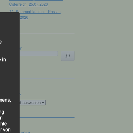
Österreich, 25.07.2026
32. Sommerbiathlon – Passau,
18.07.2026
e
Suchen
 in
Archiv
mens,
Archiv
ng
en
chte
r von
Kategorien