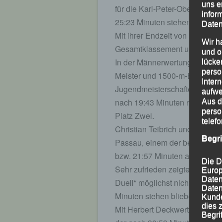
uns e
für die Karl-Peter-Obermeier S
infor
25:23 Minuten stehen blieben.
Daten
Mit ihrer Endzeit von 29:25 Mi
Wir h
Gesamtklassement und Rang Z
und o
In der Männerwertung auf der 
lücke
perso
Meister und 1500-m-Bronzeme
Inter
Jugendmeisterschaften Jonas St
aufwe
nach 19:43 Minuten nur dem Ob
Aus d
perso
Platz Zwei.
telef
Christian Teibrich und Hannes 
Begr
Passau, einem der beiden LG-
bzw. 21:57 Minuten auf Gesamt
Die D
Sehr zufrieden zeigte sich au
Europ
Daten
Duell“ möglichst nicht zu sch
Daten
Minuten stehen blieben.
Kunde
dies 
Mit Herbert Deckwerth hatten d
Begrif