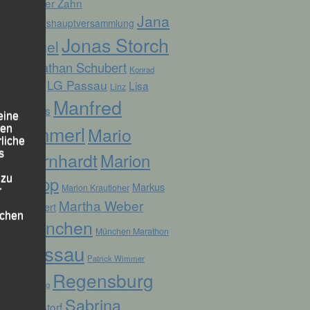
Günter Zahn
Jana
Jahreshauptversammlung
Jonas Storch
Vogel
Jonathan Schubert
Konrad
LG Passau
Lisa
Linz
Kufner
Manfred
Fuchs
eine
Ammerl
Mario
den
rliche
s
Bernhardt
Marion
 zu
Kopp
Markus
Marion Krautloher
r
Martha Weber
Weinert
lichen
München
München Marathon
Passau
Patrick Wimmer
Regensburg
Pocking
Sabrina
Ruhstorf