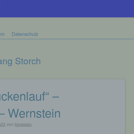
um
Datenschutz
ang Storch
ckenlauf“ –
– Wernstein
023
von
lgpassau