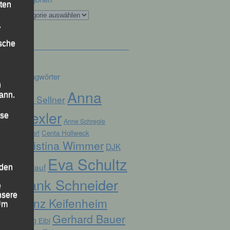
ten
Kategorien
.
ische
Schlagwörter
n
Anna
ann.
Alex Sellner
Drexler
ise
Anne Schregle
Arnstorf
Centa Hollweck
Christina Wimmer
DJK
Eva Schultz
Domlauf
 den
Frank Schneider
e
nsere
Franz Keifenheim
 Um
Gerhard Bauer
Georg Eibl