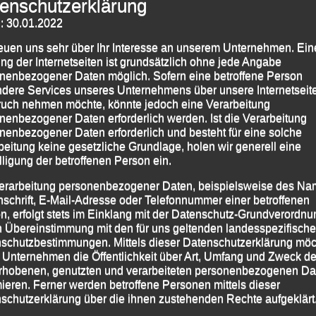
enschutzerklärung
: 30.01.2022
 Ilg (3. v. re.) mit der Trainingsgruppe
reuen uns sehr über Ihr Interesse an unserem Unternehmen. Ein
ers auf der Sportanlage Oberhaus, brachte er seinen
ng der Internetseiten ist grundsätzlich ohne jede Angabe
nenbezogener Daten möglich. Sofern eine betroffene Person
maligen Welt- und Europameister über 3.000 m
dere Services unseres Unternehmens über unsere Internetseite
icht nur beim Training mitmachte, sondern sich auch
uch nehmen möchte, könnte jedoch eine Verarbeitung
r Karriere, seinem Training und zum Leistungssport
nenbezogener Daten erforderlich werden. Ist die Verarbeitung
nenbezogener Daten erforderlich und besteht für eine solche
beitung keine gesetzliche Grundlage, holen wir generell eine
lligung der betroffenen Person ein.
 2016
|
Markiert mit
Günter Zahn
,
Patriz Ilg
erarbeitung personenbezogener Daten, beispielsweise des Na
nschrift, E-Mail-Adresse oder Telefonnummer einer betroffenen
n, erfolgt stets im Einklang mit der Datenschutz-Grundverordnu
n Übereinstimmung mit den für uns geltenden landesspezifisch
schutzbestimmungen. Mittels dieser Datenschutzerklärung mö
ten
50. Passauer Behördensportfest wirft seine Schatten voraus –
Vorbericht
→
 Unternehmen die Öffentlichkeit über Art, Umfang und Zweck de
rhobenen, genutzten und verarbeiteten personenbezogenen Da
mieren. Ferner werden betroffene Personen mittels dieser
schutzerklärung über die ihnen zustehenden Rechte aufgeklärt