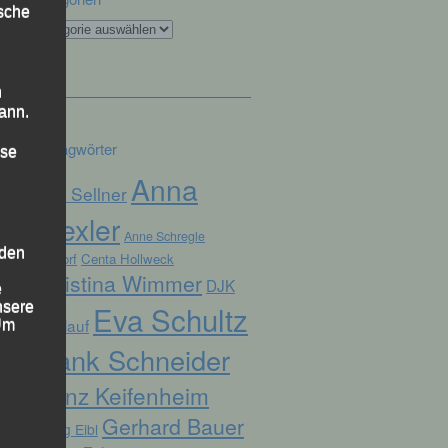
ische
Kategorien
n
ann.
Schlagwörter
ise
Anna
Alex Sellner
Drexler
Anne Schregle
 den
Arnstorf
Centa Hollweck
Christina Wimmer
DJK
e
nsere
Eva Schultz
Domlauf
 Um
Frank Schneider
Franz Keifenheim
Gerhard Bauer
Georg Eibl