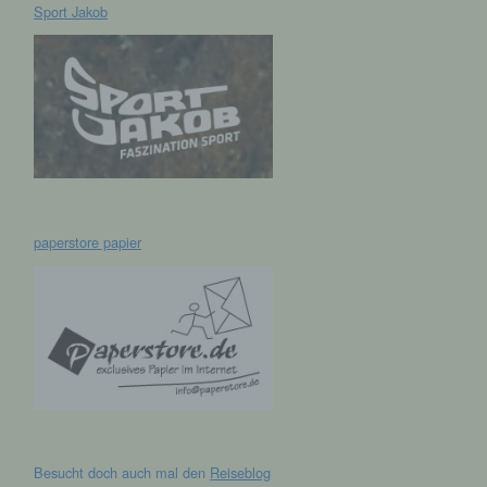
Sport Jakob
hen,
ng,
essen,
ser
paperstore papier
aten
e
fern
n und
e
esen
Besucht doch auch mal den
Reiseblog
cher