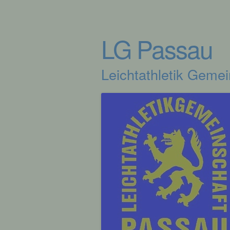
LG Passau
Leichtathletik Geme