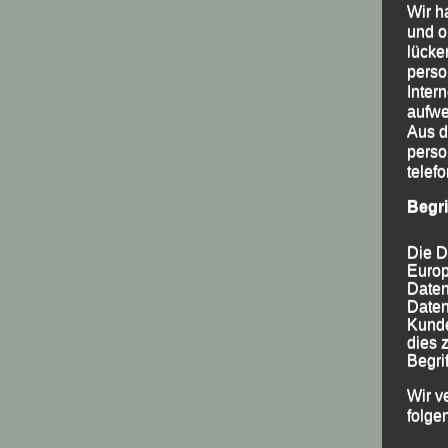
Wir h
und o
lücke
perso
Inter
aufwe
Aus d
perso
telef
Begr
Die D
Europ
Daten
Daten
Kunde
dies 
Begrif
Wir v
folge