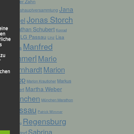
Günter Zahn
Jana
Jahreshauptversammlung
Jonas Storch
Vogel
Jonathan Schubert
eine
Konrad
den
LG Passau
Lisa
Linz
Kufner
rliche
Manfred
s
Fuchs
Ammerl
 zu
Mario
r
Bernhardt
Marion
lichen
Kopp
Markus
Marion Krautloher
Martha Weber
Weinert
München
München Marathon
Passau
Patrick Wimmer
 die
Regensburg
Pocking
Sabrina
Ruhstorf