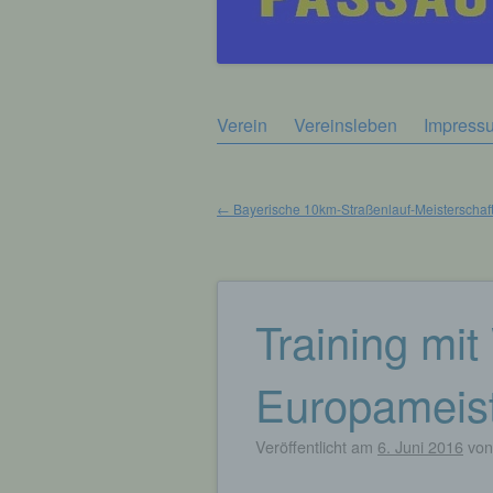
Zum
Verein
Vereinsleben
Impress
Hauptmenü
Inhalt
springen
←
Bayerische 10km-Straßenlauf-Meisterschaf
Beitragsnavigation
Training mit
Europameiste
Veröffentlicht am
6. Juni 2016
vo