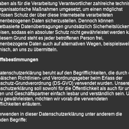
aben als für die Verarbeitung Verantwortlicher zahlreiche techn
rganisatorische Maßnahmen umgesetzt, um einen möglichst
nlosen Schutz der über diese Internetseite verarbeiteten
nenbezogenen Daten sicherzustellen. Dennoch können
netbasierte Datenübertragungen grundsätzlich Sicherheitslücke
isen, sodass ein absoluter Schutz nicht gewährleistet werden k
iesem Grund steht es jeder betroffenen Person frei,
nenbezogene Daten auch auf alternativen Wegen, beispielswe
onisch, an uns zu übermitteln.
iffsbestimmungen
atenschutzerklärung beruht auf den Begrifflichkeiten, die durch
äischen Richtlinien- und Verordnungsgeber beim Erlass der
schutz-Grundverordnung (DS-GVO) verwendet wurden. Unser
schutzerklärung soll sowohl für die Öffentlichkeit als auch für u
n und Geschäftspartner einfach lesbar und verständlich sein.
zu gewährleisten, möchten wir vorab die verwendeten
flichkeiten erläutern.
erwenden in dieser Datenschutzerklärung unter anderem die
nden Begriffe: