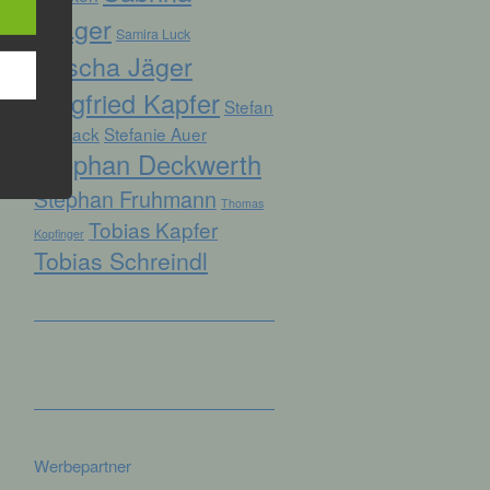
Prager
Samira Luck
Sascha Jäger
hren
Siegfried Kapfer
Stefan
en,
die
Biersack
Stefanie Auer
Stephan Deckwerth
oder
Stephan Fruhmann
Thomas
tung.
Tobias Kapfer
Kopfinger
Tobias Schreindl
er
ung
Werbepartner