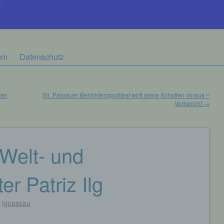
um
Datenschutz
ten
50. Passauer Behördensportfest wirft seine Schatten voraus –
Vorbericht
→
 Welt- und
r Patriz Ilg
n
lgpassau