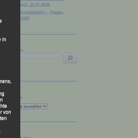
Österreich, 25.07.2026
32. Sommerbiathlon – Passau,
18.07.2026
e
 in
Suchen
mens,
ng
Archiv
en
Archiv
chte
r von
ten
.
Kategorien