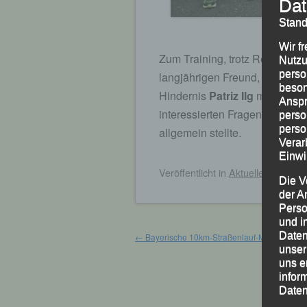
Dat
Stand
Patriz
Wir f
Zum Training, trotz Regenwett
Nutzu
perso
langjährigen Freund, den ehe
beson
Hindernis
Patriz Ilg
mit, der n
Anspr
interessierten Fragen zu seine
perso
perso
allgemein stellte.
Verar
Einwi
Veröffentlicht
in
Aktuelles
,
Archiv
Die V
der A
Perso
und i
Beitragsnavigation
Daten
←
Bayerische 10km-Straßenlauf-Meisterschaf
unser
uns e
infor
Daten