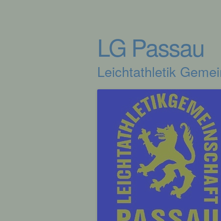
LG Passau
Leichtathletik Geme