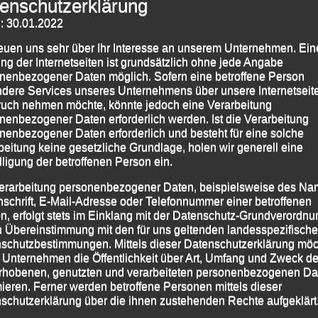
enschutzerklärung
: 30.01.2022
reuen uns sehr über Ihr Interesse an unserem Unternehmen. Ein
ng der Internetseiten ist grundsätzlich ohne jede Angabe
nenbezogener Daten möglich. Sofern eine betroffene Person
dere Services unseres Unternehmens über unsere Internetseite
uch nehmen möchte, könnte jedoch eine Verarbeitung
nenbezogener Daten erforderlich werden. Ist die Verarbeitung
nenbezogener Daten erforderlich und besteht für eine solche
beitung keine gesetzliche Grundlage, holen wir generell eine
lligung der betroffenen Person ein.
erarbeitung personenbezogener Daten, beispielsweise des Na
nschrift, E-Mail-Adresse oder Telefonnummer einer betroffenen
n, erfolgt stets im Einklang mit der Datenschutz-Grundverordnu
hannesbad Akademie GmbH an und ließen sich nach
n Übereinstimmung mit den für uns geltenden landesspezifisch
echend „durchkneten“.
schutzbestimmungen. Mittels dieser Datenschutzerklärung mö
 Unternehmen die Öffentlichkeit über Art, Umfang und Zweck de
rhobenen, genutzten und verarbeiteten personenbezogenen Da
mieren. Ferner werden betroffene Personen mittels dieser
schutzerklärung über die ihnen zustehenden Rechte aufgeklärt