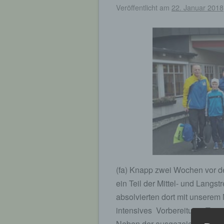
Veröffentlicht am
22. Januar 2018
(fa) Knapp zwei Wochen vor d
ein Teil der Mittel- und Langs
absolvierten dort mit unserem 
intensives Vorbereitung -Trai
Neben der ausgezeichneten Ho