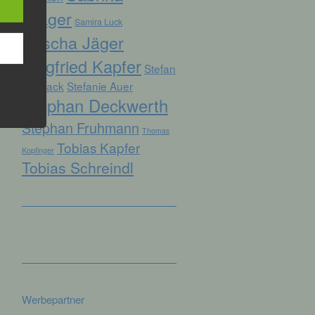
Prager
Samira Luck
Sascha Jäger
hren
Siegfried Kapfer
Stefan
en,
die
Biersack
Stefanie Auer
Stephan Deckwerth
oder
Stephan Fruhmann
Thomas
tung.
Tobias Kapfer
Kopfinger
Tobias Schreindl
er
ung
Werbepartner