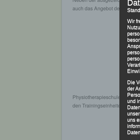
Dat
auch das Angebot der
Stand
Wir f
Nutzu
perso
beson
Anspr
perso
perso
Verar
Einwi
Die V
der A
Perso
Physiotherapieschule der Jo
und i
den Trainingseinheiten entspr
Daten
unser
uns e
infor
Daten