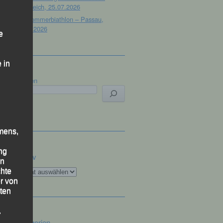
Österreich, 25.07.2026
32. Sommerbiathlon – Passau,
18.07.2026
e
 in
Suchen
mens,
ng
Archiv
en
Archiv
chte
r von
ten
.
Kategorien