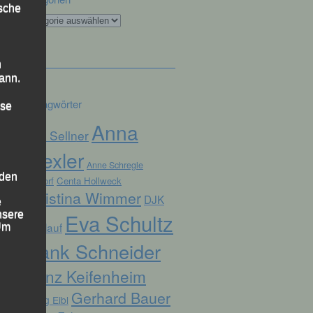
ische
Kategorien
n
ann.
Schlagwörter
ise
Anna
Alex Sellner
Drexler
Anne Schregle
 den
Arnstorf
Centa Hollweck
Christina Wimmer
DJK
e
nsere
Eva Schultz
Domlauf
 Um
Frank Schneider
Franz Keifenheim
Gerhard Bauer
Georg Eibl