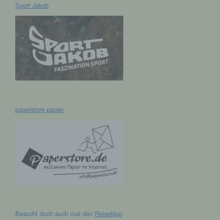
Sport Jakob
hen,
ng,
essen,
ser
paperstore papier
aten
e
fern
n und
e
esen
Besucht doch auch mal den
Reiseblog
cher