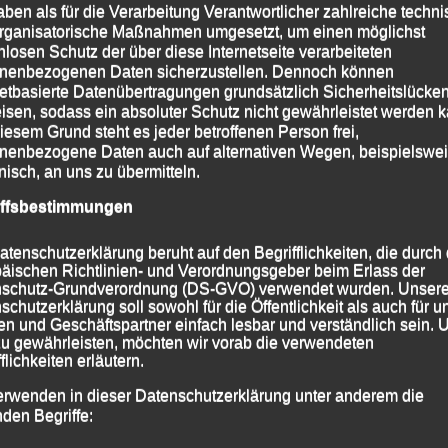
aben als für die Verarbeitung Verantwortlicher zahlreiche techn
rganisatorische Maßnahmen umgesetzt, um einen möglichst
nlosen Schutz der über diese Internetseite verarbeiteten
nenbezogenen Daten sicherzustellen. Dennoch können
netbasierte Datenübertragungen grundsätzlich Sicherheitslücke
isen, sodass ein absoluter Schutz nicht gewährleistet werden k
iesem Grund steht es jeder betroffenen Person frei,
nenbezogene Daten auch auf alternativen Wegen, beispielswe
onisch, an uns zu übermitteln.
iffsbestimmungen
atenschutzerklärung beruht auf den Begrifflichkeiten, die durch
äischen Richtlinien- und Verordnungsgeber beim Erlass der
schutz-Grundverordnung (DS-GVO) verwendet wurden. Unser
schutzerklärung soll sowohl für die Öffentlichkeit als auch für u
n und Geschäftspartner einfach lesbar und verständlich sein.
zu gewährleisten, möchten wir vorab die verwendeten
flichkeiten erläutern.
erwenden in dieser Datenschutzerklärung unter anderem die
nden Begriffe: