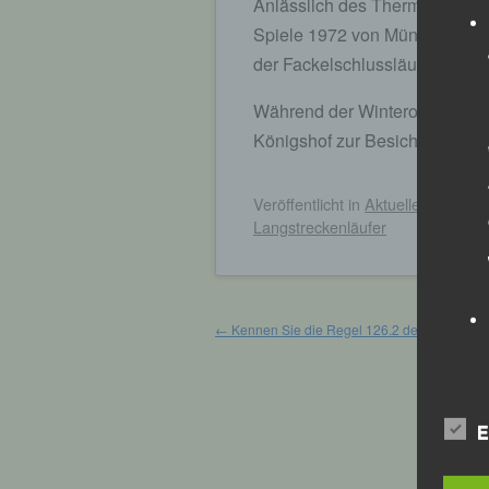
Anlässlich des Thermen – Mar
Spiele 1972 von München aus
der Fackelschlussläufer und 
Während der Winterolympiade 
Königshof zur Besichtigung z
Veröffentlicht
in
Aktuelles
,
Archiv
Langstreckenläufer
Beitragsnavigation
←
Kennen Sie die Regel 126.2 der IWR?
E