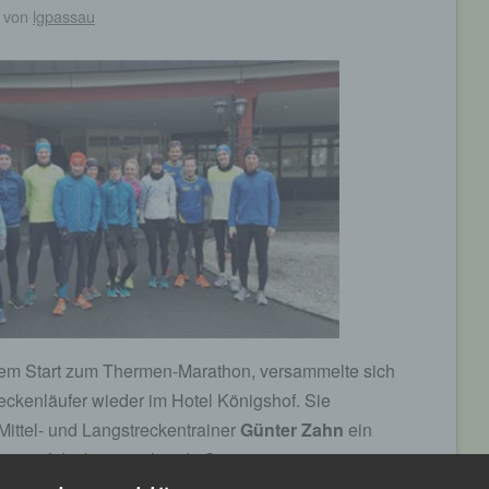
von
lgpassau
em Start zum Thermen-Marathon, versammelte sich
treckenläufer wieder im Hotel Königshof. Sie
Mittel- und Langstreckentrainer
Günter Zahn
ein
ning auf die bevorstehende Saison.
telbetreuung nahmen die Athletinnen und Athleten