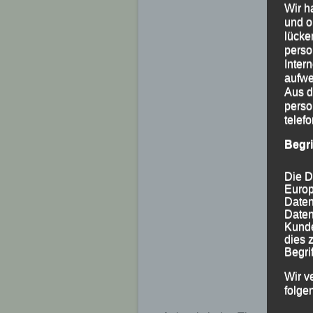
Wir h
und o
lücke
perso
Inter
aufwe
Aus d
perso
telef
Begr
Die D
Europ
Daten
Daten
Kunde
dies 
Begrif
Wir v
folge