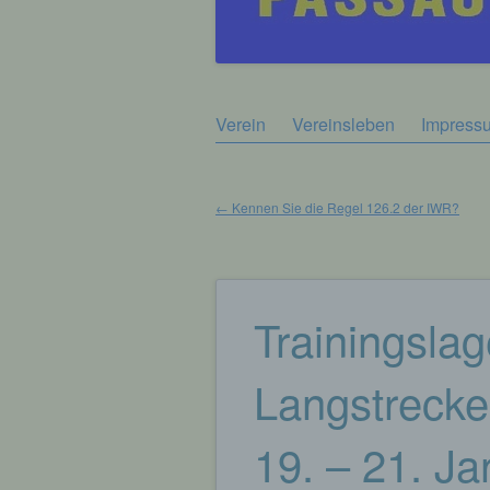
Zum
Verein
Vereinsleben
Impress
Hauptmenü
Inhalt
springen
←
Kennen Sie die Regel 126.2 der IWR?
Beitragsnavigation
Trainingslag
Langstrecke
19. – 21. J