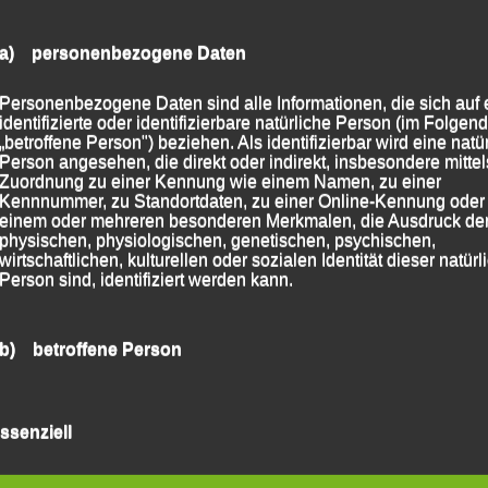
athon werden die Originalfackeln der Olympischen
gestellt. Günter Zahn war bekanntermaßen damals
a) personenbezogene Daten
entzündete das Olympische Feuer.
Personenbezogene Daten sind alle Informationen, die sich auf 
werden die Trophäen der Allgemeinheit im Hotel
identifizierte oder identifizierbare natürliche Person (im Folgen
ugänglich gemacht.
„betroffene Person") beziehen. Als identifizierbar wird eine natü
Person angesehen, die direkt oder indirekt, insbesondere mittel
Zuordnung zu einer Kennung wie einem Namen, zu einer
Kennnummer, zu Standortdaten, zu einer Online-Kennung oder
 2018
|
Markiert mit
Bad Füssing
,
Trainingslager Mittel- und
einem oder mehreren besonderen Merkmalen, die Ausdruck de
physischen, physiologischen, genetischen, psychischen,
wirtschaftlichen, kulturellen oder sozialen Identität dieser natür
Person sind, identifiziert werden kann.
Oberschwäbische Crosslauf-Serie Birkenhard, 21. Januar
2018
→
b) betroffene Person
Betroffene Person ist jede identifizierte oder identifizierbare
natürliche Person, deren personenbezogene Daten von dem für
ssenziell
Verarbeitung Verantwortlichen verarbeitet werden.