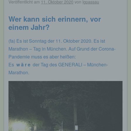
Veröffentlicht am
11. Oktober 2020
von
lgpassau
Wer kann sich erinnern, vor
einem Jahr?
(fa) Es ist Sonntag der 11. Oktober 2020. Es ist
Marathon – Tag in München. Auf Grund der Corona-
Pandemie muss es aber heißen:
Es
w ä r e
der Tag des GENERALI – München-
Marathon.