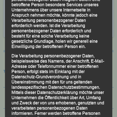
betroffene Person besondere Services unseres
Olympia-Gelände für den „
VIRTUAL RUN
Spezial
Unternehmens über unsere Internetseite in
2020″ über dessen Bedingungen wir bereits am 23.
Anspruch nehmen möchte, könnte jedoch eine
September ausführlich berichtet haben.
Verarbeitung personenbezogener Daten
erforderlich werden. Ist die Verarbeitung
Veröffentlicht
in
Aktuelles
personenbezogener Daten erforderlich und
besteht für eine solche Verarbeitung keine
gesetzliche Grundlage, holen wir generell eine
Beitragsnavigation
Einwilligung der betroffenen Person ein.
←
Wie in alten Zeiten!
„Wöhrd – Zehner“
→
Die Verarbeitung personenbezogener Daten,
beispielsweise des Namens, der Anschrift, E-Mail-
Adresse oder Telefonnummer einer betroffenen
Termine:
Person, erfolgt stets im Einklang mit der
Datenschutz-Grundverordnung und in
Übereinstimmung mit den für uns geltenden
landesspezifischen Datenschutzbestimmungen.
Mittels dieser Datenschutzerklärung möchte unser
Unternehmen die Öffentlichkeit über Art, Umfang
und Zweck der von uns erhobenen, genutzten und
verarbeiteten personenbezogenen Daten
informieren. Ferner werden betroffene Personen