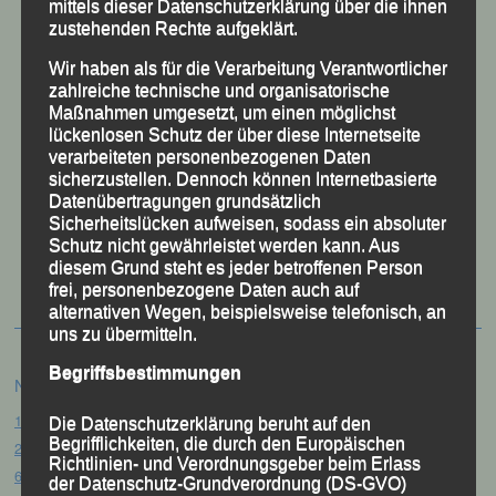
mittels dieser Datenschutzerklärung über die ihnen
zustehenden Rechte aufgeklärt.
Wir haben als für die Verarbeitung Verantwortlicher
zahlreiche technische und organisatorische
Maßnahmen umgesetzt, um einen möglichst
lückenlosen Schutz der über diese Internetseite
verarbeiteten personenbezogenen Daten
sicherzustellen. Dennoch können Internetbasierte
Datenübertragungen grundsätzlich
Sicherheitslücken aufweisen, sodass ein absoluter
50 Jahre LG Passau
Schutz nicht gewährleistet werden kann. Aus
Festzschrift
diesem Grund steht es jeder betroffenen Person
frei, personenbezogene Daten auch auf
alternativen Wegen, beispielsweise telefonisch, an
uns zu übermitteln.
Begriffsbestimmungen
Neueste Beiträge
15. Pörndorfer Sommernachtslauf – Pörndorf, 01.08.2026
Die Datenschutzerklärung beruht auf den
Begrifflichkeiten, die durch den Europäischen
20. Goldener Steig-Lauf – Stozec/Tusset, 01.08.2026
Richtlinien- und Verordnungsgeber beim Erlass
61. Bergsportfest – Ortenburg, 26.07.2026
der Datenschutz-Grundverordnung (DS-GVO)