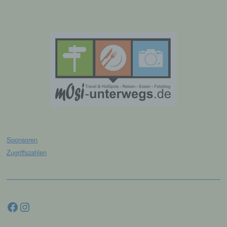
und technischen und organisatorischen
Maßnahmen unterliegen, die gewährleisten,
dass die personenbezogenen Daten nicht
einer identifizierten oder identifizierbaren
natürlichen Person zugewiesen werden.
g) Verantwortlicher oder für die
Verarbeitung Verantwortlicher
Verantwortlicher oder für die Verarbeitung
Verantwortlicher ist die natürliche oder
juristische Person, Behörde, Einrichtung
oder andere Stelle, die allein oder
Sponsoren
gemeinsam mit anderen über die Zwecke
und Mittel der Verarbeitung von
Zugriffszahlen
personenbezogenen Daten entscheidet.
Sind die Zwecke und Mittel dieser
Verarbeitung durch das Unionsrecht oder
das Recht der Mitgliedstaaten vorgegeben,
Facebook
Instagram
so kann der Verantwortliche
beziehungsweise können die bestimmten
Kriterien seiner Benennung nach dem
Unionsrecht oder dem Recht der