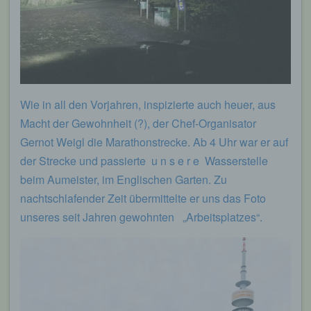
Wie in all den Vorjahren, inspizierte auch heuer, aus
Macht der Gewohnheit (?), der Chef-Organisator
Gernot Weigl die Marathonstrecke. Ab 4 Uhr war er auf
der Strecke und passierte u n s e r e Wasserstelle
beim Aumeister, im Englischen Garten. Zu
nachtschlafender Zeit übermittelte er uns das Foto
unseres seit Jahren gewohnten „Arbeitsplatzes“.