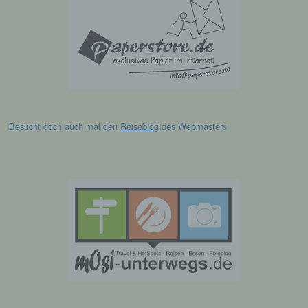
Informationen nicht mehr einer spezifischen
betroffenen Person zugeordnet werden
können, sofern diese zusätzlichen
Informationen gesondert aufbewahrt werden
und technischen und organisatorischen
Maßnahmen unterliegen, die gewährleisten,
dass die personenbezogenen Daten nicht
einer identifizierten oder identifizierbaren
natürlichen Person zugewiesen werden.
Besucht doch auch mal den
Reiseblog
des Webmasters
g) Verantwortlicher oder für die
Verarbeitung Verantwortlicher
Verantwortlicher oder für die Verarbeitung
Verantwortlicher ist die natürliche oder
juristische Person, Behörde, Einrichtung
oder andere Stelle, die allein oder
gemeinsam mit anderen über die Zwecke
und Mittel der Verarbeitung von
personenbezogenen Daten entscheidet.
Sind die Zwecke und Mittel dieser
Verarbeitung durch das Unionsrecht oder
das Recht der Mitgliedstaaten vorgegeben,