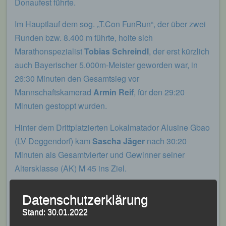
Donaufest führte.
Im Hauptlauf dem sog. „T.Con FunRun“, der über zwei
Runden bzw. 8.400 m führte, holte sich
Marathonspezialist
Tobias Schreindl
, der erst kürzlich
auch Bayerischer 5.000m-Meister geworden war, in
26:30 Minuten den Gesamtsieg vor
Mannschaftskamerad
Armin Reif
, für den 29:20
Minuten gestoppt wurden.
Hinter dem Drittplatzierten Lokalmatador Alusine Gbao
(LV Deggendorf) kam
Sascha Jäger
nach 30:20
Minuten als Gesamtvierter und Gewinner seiner
Altersklasse (AK) M 45 ins Ziel.
Für
Axel Brand
, den Neunten des Gesamteinlaufs,
Datenschutzerklärung
blieben die Uhren nach 32:50 Minuten stehen, was für
Stand: 30.01.2022
ihn Platz Zwei in der AK M 45 bedeutete.