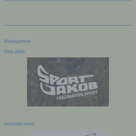
e) Profiling
Profiling ist jede Art der automatisierten
Verarbeitung personenbezogener Daten, die
darin besteht, dass diese
personenbezogenen Daten verwendet
werden, um bestimmte persönliche Aspekte,
Werbepartner
die sich auf eine natürliche Person beziehen,
zu bewerten, insbesondere, um Aspekte
Sport Jakob
bezüglich Arbeitsleistung, wirtschaftlicher
Lage, Gesundheit, persönlicher Vorlieben,
Interessen, Zuverlässigkeit, Verhalten,
Aufenthaltsort oder Ortswechsel dieser
natürlichen Person zu analysieren oder
vorherzusagen.
f) Pseudonymisierung
Pseudonymisierung ist die Verarbeitung
personenbezogener Daten in einer Weise,
paperstore papier
auf welche die personenbezogenen Daten
ohne Hinzuziehung zusätzlicher