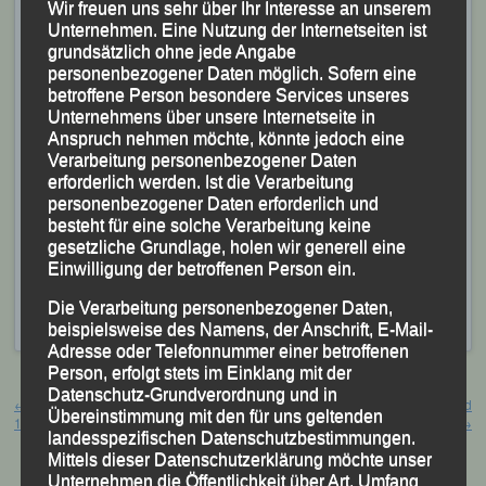
Wir freuen uns sehr über Ihr Interesse an unserem
In 30:41 Minuten gewann die Bayerische
Unternehmen. Eine Nutzung der Internetseiten ist
grundsätzlich ohne jede Angabe
Marathonmeisterin
Susanne Schreindl
die
personenbezogener Daten möglich. Sofern eine
Gesamtwertung bei den Damen und verwies Katarina
betroffene Person besondere Services unseres
Chochulova und Kerstin Gahr auf die weiteren Plätze.
Unternehmens über unsere Internetseite in
Anspruch nehmen möchte, könnte jedoch eine
Jasmin Niederhofer
, die sich für die 4.200-m-Distanz,
Verarbeitung personenbezogener Daten
erforderlich werden. Ist die Verarbeitung
den sog. „b-plus Pole Position-Lauf“ entschieden hatte,
personenbezogener Daten erforderlich und
kam nach 19:27 Minuten überquerte als Fünfte des
besteht für eine solche Verarbeitung keine
gesetzliche Grundlage, holen wir generell eine
Gesamteinlaufs und Siegerin ihrer AK W 30 die
Einwilligung der betroffenen Person ein.
Ziellinie.
Die Verarbeitung personenbezogener Daten,
Veröffentlicht
in
Aktuelles
beispielsweise des Namens, der Anschrift, E-Mail-
Adresse oder Telefonnummer einer betroffenen
Person, erfolgt stets im Einklang mit der
Beitragsnavigation
Datenschutz-Grundverordnung und in
←
Abendlauf Landshut – Münchnerau,
Bayerische Meisterschaft U23 und
Übereinstimmung mit den für uns geltenden
19. Juli 2019
U16 Regensburg, 20. / 21. Juli 2019
→
landesspezifischen Datenschutzbestimmungen.
Mittels dieser Datenschutzerklärung möchte unser
Unternehmen die Öffentlichkeit über Art, Umfang