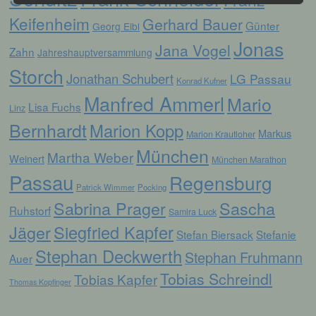
Verarbeitung ist jeder mit oder ohne Hilfe
Keifenheim
Gerhard Bauer
automatisierter Verfahren ausgeführte
Günter
Georg Eibl
Vorgang oder jede solche Vorgangsreihe im
Jonas
Jana Vogel
Zusammenhang mit personenbezogenen
Zahn
Jahreshauptversammlung
Daten wie das Erheben, das Erfassen, die
Storch
Organisation, das Ordnen, die Speicherung,
Jonathan Schubert
LG Passau
Konrad Kufner
die Anpassung oder Veränderung, das
Manfred Ammerl
Mario
Auslesen, das Abfragen, die Verwendung,
Lisa Fuchs
Linz
die Offenlegung durch Übermittlung,
Bernhardt
Verbreitung oder eine andere Form der
Marion Kopp
Markus
Marion Krautloher
Bereitstellung, den Abgleich oder die
München
Verknüpfung, die Einschränkung, das
Martha Weber
Weinert
München Marathon
Löschen oder die Vernichtung.
Passau
Regensburg
Patrick Wimmer
Pocking
Sabrina Prager
Sascha
d) Einschränkung der Verarbeitung
Ruhstorf
Samira Luck
Jäger
Siegfried Kapfer
Stefan Biersack
Stefanie
Einschränkung der Verarbeitung ist die
Stephan Deckwerth
Markierung gespeicherter
Stephan Fruhmann
Auer
personenbezogener Daten mit dem Ziel, ihre
Tobias Schreindl
Tobias Kapfer
künftige Verarbeitung einzuschränken.
Thomas Kopfinger