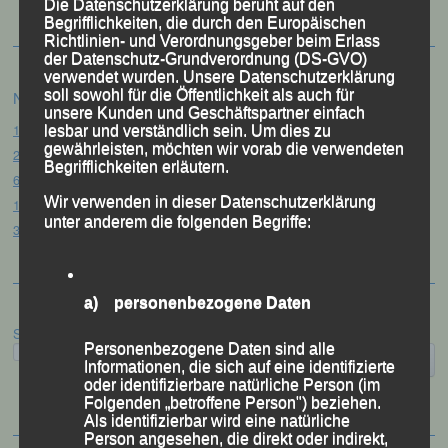
Die Datenschutzerklärung beruht auf den
Begrifflichkeiten, die durch den Europäischen
Richtlinien- und Verordnungsgeber beim Erlass
der Datenschutz-Grundverordnung (DS-GVO)
verwendet wurden. Unsere Datenschutzerklärung
soll sowohl für die Öffentlichkeit als auch für
Neueste Beiträge
unsere Kunden und Geschäftspartner einfach
15. Pörndorfer Sommernachtslauf – Pörndorf, 01.08.2026
lesbar und verständlich sein. Um dies zu
gewährleisten, möchten wir vorab die verwendeten
20. Goldener Steig-Lauf – Stozec/Tusset, 01.08.2026
Begrifflichkeiten erläutern.
61. Bergsportfest – Ortenburg, 26.07.2026
Wir verwenden in dieser Datenschutzerklärung
12. Loser Berglauf – Altaussee/Österreich, 25.07.2026
unter anderem die folgenden Begriffe:
32. Sommerbiathlon – Passau, 18.07.2026
a) personenbezogene Daten
Suchen
Personenbezogene Daten sind alle
Informationen, die sich auf eine identifizierte
oder identifizierbare natürliche Person (im
Folgenden „betroffene Person") beziehen.
Als identifizierbar wird eine natürliche
Person angesehen, die direkt oder indirekt,