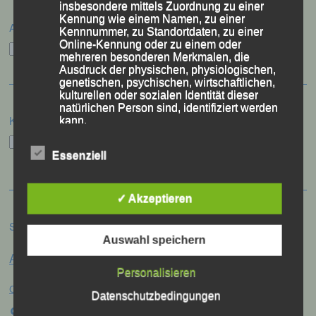
insbesondere mittels Zuordnung zu einer
Kennung wie einem Namen, zu einer
Archiv
Kennnummer, zu Standortdaten, zu einer
Online-Kennung oder zu einem oder
Archiv
mehreren besonderen Merkmalen, die
Ausdruck der physischen, physiologischen,
genetischen, psychischen, wirtschaftlichen,
kulturellen oder sozialen Identität dieser
natürlichen Person sind, identifiziert werden
Kategorien
kann.
Kategorien
Essenziell
b) betroffene Person
Betroffene Person ist jede identifizierte oder
✓ Akzeptieren
identifizierbare natürliche Person, deren
personenbezogene Daten von dem für die
Schlagwörter
Verarbeitung Verantwortlichen verarbeitet
Auswahl speichern
Anna Drexler
werden.
Alex Sellner
Arnstorf
Anne Schregle
Personalisieren
Eva
Christina Wimmer
DJK Domlauf
Centa Hollweck
c) Verarbeitung
Datenschutzbedingungen
Schultz
Frank Schneider
Franz