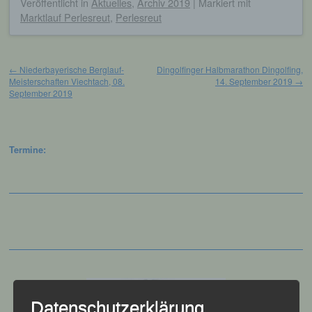
Veröffentlicht
in
Aktuelles
,
Archiv 2019
|
Markiert mit
Marktlauf Perlesreut
,
Perlesreut
Beitragsnavigation
←
Niederbayerische Berglauf-
Dingolfinger Halbmarathon Dingolfing,
Meisterschaften Viechtach, 08.
14. September 2019
→
September 2019
Termine:
Datenschutzerklärung