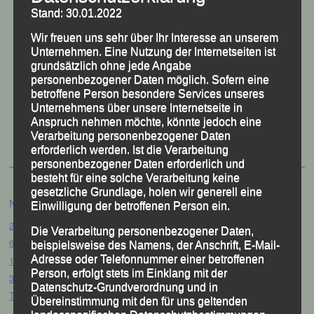
Stand: 30.01.2022
Wir freuen uns sehr über Ihr Interesse an unserem
Unternehmen. Eine Nutzung der Internetseiten ist
grundsätzlich ohne jede Angabe
personenbezogener Daten möglich. Sofern eine
betroffene Person besondere Services unseres
Unternehmens über unsere Internetseite in
50 Jahre LG Passau
Anspruch nehmen möchte, könnte jedoch eine
Festzschrift
Verarbeitung personenbezogener Daten
erforderlich werden. Ist die Verarbeitung
personenbezogener Daten erforderlich und
besteht für eine solche Verarbeitung keine
gesetzliche Grundlage, holen wir generell eine
Neueste Beiträge
Einwilligung der betroffenen Person ein.
20. Goldener Steig-Lauf – Stozec/Tusset, 01.08.2026
Die Verarbeitung personenbezogener Daten,
61. Bergsportfest – Ortenburg, 26.07.2026
beispielsweise des Namens, der Anschrift, E-Mail-
Adresse oder Telefonnummer einer betroffenen
12. Loser Berglauf – Altaussee/Österreich, 25.07.2026
Person, erfolgt stets im Einklang mit der
32. Sommerbiathlon – Passau, 18.07.2026
Datenschutz-Grundverordnung und in
Tag des Sports – „Quälspaß am Dreisessel“ – Neureichenau, 18.07.2026
Übereinstimmung mit den für uns geltenden