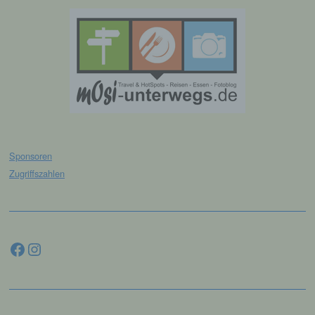
e) Profiling
Profiling ist jede Art der automatisierten
Verarbeitung personenbezogener Daten, die
darin besteht, dass diese
personenbezogenen Daten verwendet
werden, um bestimmte persönliche Aspekte,
die sich auf eine natürliche Person beziehen,
zu bewerten, insbesondere, um Aspekte
Sponsoren
bezüglich Arbeitsleistung, wirtschaftlicher
Zugriffszahlen
Lage, Gesundheit, persönlicher Vorlieben,
Interessen, Zuverlässigkeit, Verhalten,
Aufenthaltsort oder Ortswechsel dieser
natürlichen Person zu analysieren oder
vorherzusagen.
Facebook
Instagram
f) Pseudonymisierung
Pseudonymisierung ist die Verarbeitung
personenbezogener Daten in einer Weise,