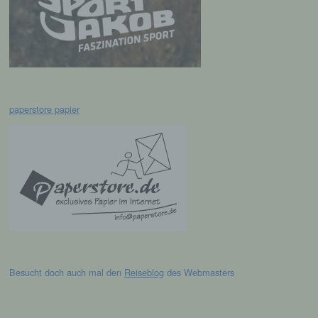
c) Verarbeitung
Verarbeitung ist jeder mit oder ohne Hilfe
automatisierter Verfahren ausgeführte
Vorgang oder jede solche Vorgangsreihe im
Zusammenhang mit personenbezogenen
Daten wie das Erheben, das Erfassen, die
Organisation, das Ordnen, die Speicherung,
paperstore papier
die Anpassung oder Veränderung, das
Auslesen, das Abfragen, die Verwendung,
die Offenlegung durch Übermittlung,
Verbreitung oder eine andere Form der
Bereitstellung, den Abgleich oder die
Verknüpfung, die Einschränkung, das
Löschen oder die Vernichtung.
d) Einschränkung der Verarbeitung
Besucht doch auch mal den
Reiseblog
des Webmasters
Einschränkung der Verarbeitung ist die
Markierung gespeicherter
personenbezogener Daten mit dem Ziel, ihre
künftige Verarbeitung einzuschränken.