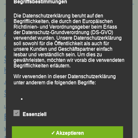
Begriffsbestimmungen
Die Datenschutzerklärung beruht auf den
Schlagwörter
Begrifflichkeiten, die durch den Europäischen
Richtlinien- und Verordnungsgeber beim Erlass
Anna Drexler
der Datenschutz-Grundverordnung (DS-GVO)
Alex Sellner
Arnstorf
Anne Schregle
verwendet wurden. Unsere Datenschutzerklärung
Eva
soll sowohl für die Öffentlichkeit als auch für
Christina Wimmer
DJK Domlauf
Centa Hollweck
unsere Kunden und Geschäftspartner einfach
Schultz
lesbar und verständlich sein. Um dies zu
Frank Schneider
Franz
gewährleisten, möchten wir vorab die verwendeten
Begrifflichkeiten erläutern.
Keifenheim
Gerhard Bauer
Günter Zahn
Georg Eibl
Wir verwenden in dieser Datenschutzerklärung
Jonas
Jana Vogel
Jahreshauptversammlung
unter anderem die folgenden Begriffe:
Storch
Jonathan Schubert
LG Passau
Konrad Kufner
Manfred Ammerl
Mario
Lisa Fuchs
Linz
a) personenbezogene Daten
Bernhardt
Marion Kopp
Essenziell
Markus
Marion Krautloher
Personenbezogene Daten sind alle
München
Martha Weber
Informationen, die sich auf eine identifizierte
Weinert
München Marathon
oder identifizierbare natürliche Person (im
✓ Akzeptieren
Folgenden „betroffene Person") beziehen.