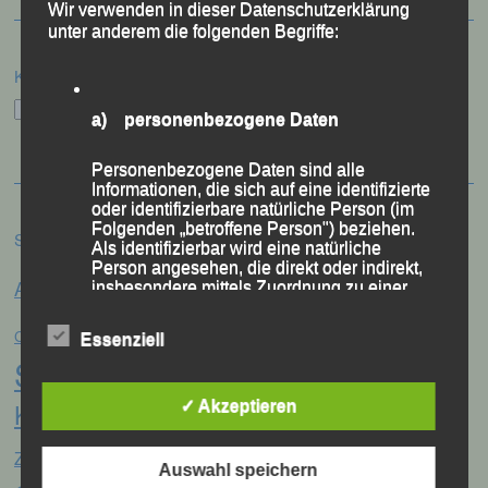
Wir verwenden in dieser Datenschutzerklärung
unter anderem die folgenden Begriffe:
Kategorien
Kategorien
a) personenbezogene Daten
Personenbezogene Daten sind alle
Informationen, die sich auf eine identifizierte
oder identifizierbare natürliche Person (im
Folgenden „betroffene Person") beziehen.
Schlagwörter
Als identifizierbar wird eine natürliche
Person angesehen, die direkt oder indirekt,
Anna Drexler
Alex Sellner
insbesondere mittels Zuordnung zu einer
Arnstorf
Anne Schregle
Kennung wie einem Namen, zu einer
Eva
Christina Wimmer
Kennnummer, zu Standortdaten, zu einer
DJK Domlauf
Centa Hollweck
Essenziell
Online-Kennung oder zu einem oder
Schultz
Frank Schneider
mehreren besonderen Merkmalen, die
Franz
Ausdruck der physischen, physiologischen,
genetischen, psychischen, wirtschaftlichen,
Keifenheim
✓ Akzeptieren
Gerhard Bauer
Günter
Georg Eibl
kulturellen oder sozialen Identität dieser
Jonas
natürlichen Person sind, identifiziert werden
Jana Vogel
Zahn
Jahreshauptversammlung
kann.
Auswahl speichern