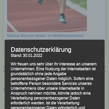
Markus Weinert wieder im Wettkampfmodus!
Foto: F. Habermann
Veröffentlicht
in
Aktuelles
,
Archiv 2023
Datenschutzerklärung
Stand: 30.01.2022
Beitragsnavigation
Wir freuen uns sehr über Ihr Interesse an unserem
←
„34. Mettenheimer Alleelauf“ –
„18. Freyunger Stadtlauf“ – Freyung,
Unternehmen. Eine Nutzung der Internetseiten ist
Mettenheim, 07.05.2023
13.05.2023
→
grundsätzlich ohne jede Angabe
personenbezogener Daten möglich. Sofern eine
betroffene Person besondere Services unseres
Unternehmens über unsere Internetseite in
Termine:
Anspruch nehmen möchte, könnte jedoch eine
Verarbeitung personenbezogener Daten
erforderlich werden. Ist die Verarbeitung
personenbezogener Daten erforderlich und