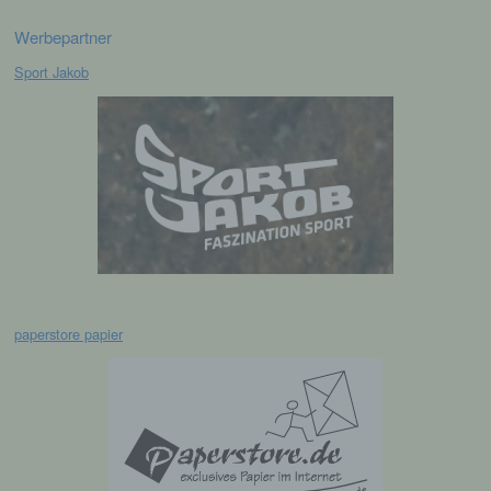
Bereitstellung, den Abgleich oder die
Verknüpfung, die Einschränkung, das
Werbepartner
Löschen oder die Vernichtung.
Sport Jakob
d) Einschränkung der Verarbeitung
Einschränkung der Verarbeitung ist die
Markierung gespeicherter
personenbezogener Daten mit dem Ziel, ihre
künftige Verarbeitung einzuschränken.
e) Profiling
paperstore papier
Profiling ist jede Art der automatisierten
Verarbeitung personenbezogener Daten, die
darin besteht, dass diese
personenbezogenen Daten verwendet
werden, um bestimmte persönliche Aspekte,
die sich auf eine natürliche Person beziehen,
zu bewerten, insbesondere, um Aspekte
bezüglich Arbeitsleistung, wirtschaftlicher