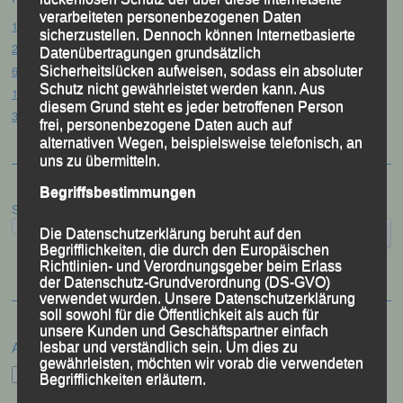
verarbeiteten personenbezogenen Daten
15. Pörndorfer Sommernachtslauf – Pörndorf, 01.08.2026
sicherzustellen. Dennoch können Internetbasierte
20. Goldener Steig-Lauf – Stozec/Tusset, 01.08.2026
Datenübertragungen grundsätzlich
61. Bergsportfest – Ortenburg, 26.07.2026
Sicherheitslücken aufweisen, sodass ein absoluter
Schutz nicht gewährleistet werden kann. Aus
12. Loser Berglauf – Altaussee/Österreich, 25.07.2026
diesem Grund steht es jeder betroffenen Person
32. Sommerbiathlon – Passau, 18.07.2026
frei, personenbezogene Daten auch auf
alternativen Wegen, beispielsweise telefonisch, an
uns zu übermitteln.
Begriffsbestimmungen
Suchen
Die Datenschutzerklärung beruht auf den
Begrifflichkeiten, die durch den Europäischen
Richtlinien- und Verordnungsgeber beim Erlass
der Datenschutz-Grundverordnung (DS-GVO)
verwendet wurden. Unsere Datenschutzerklärung
soll sowohl für die Öffentlichkeit als auch für
unsere Kunden und Geschäftspartner einfach
Archiv
lesbar und verständlich sein. Um dies zu
gewährleisten, möchten wir vorab die verwendeten
Archiv
Begrifflichkeiten erläutern.