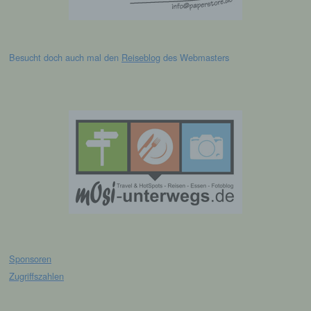
Lage, Gesundheit, persönlicher Vorlieben,
Interessen, Zuverlässigkeit, Verhalten,
Aufenthaltsort oder Ortswechsel dieser
natürlichen Person zu analysieren oder
vorherzusagen.
Besucht doch auch mal den
Reiseblog
des Webmasters
f) Pseudonymisierung
Pseudonymisierung ist die Verarbeitung
personenbezogener Daten in einer Weise,
auf welche die personenbezogenen Daten
ohne Hinzuziehung zusätzlicher
Informationen nicht mehr einer spezifischen
betroffenen Person zugeordnet werden
können, sofern diese zusätzlichen
Informationen gesondert aufbewahrt werden
und technischen und organisatorischen
Maßnahmen unterliegen, die gewährleisten,
dass die personenbezogenen Daten nicht
Sponsoren
einer identifizierten oder identifizierbaren
Zugriffszahlen
natürlichen Person zugewiesen werden.