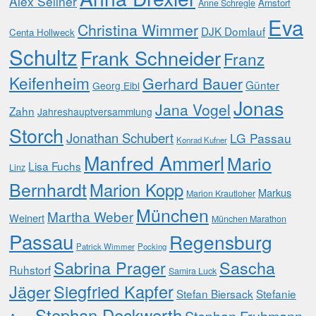
Alex Sellner
Arnstorf
Anne Schregle
Eva
Christina Wimmer
DJK Domlauf
Centa Hollweck
Schultz
Frank Schneider
Franz
Keifenheim
Gerhard Bauer
Günter
Georg Eibl
Jonas
Jana Vogel
Zahn
Jahreshauptversammlung
Storch
Jonathan Schubert
LG Passau
Konrad Kufner
Manfred Ammerl
Mario
Lisa Fuchs
Linz
Bernhardt
Marion Kopp
Markus
Marion Krautloher
München
Martha Weber
Weinert
München Marathon
Passau
Regensburg
Patrick Wimmer
Pocking
Sabrina Prager
Sascha
Ruhstorf
Samira Luck
Jäger
Siegfried Kapfer
Stefan Biersack
Stefanie
Stephan Deckwerth