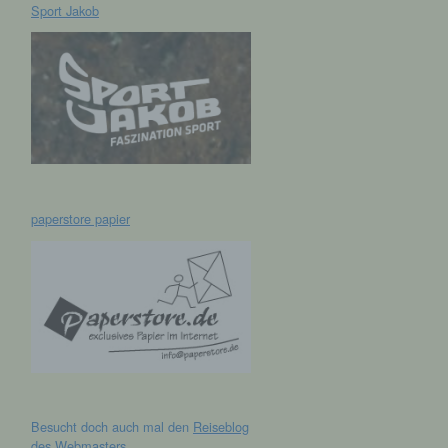
Sport Jakob
hen,
ng,
essen,
ser
paperstore papier
aten
e
fern
n und
Besucht doch auch mal den
Reiseblog
e
des Webmasters