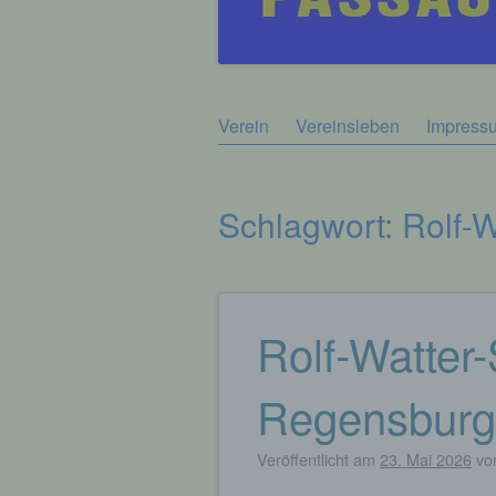
Zum
Verein
Vereinsleben
Impress
Hauptmenü
Inhalt
springen
Schlagwort:
Rolf-W
Rolf-Watter-
Beitragsnavigation
Regensburg
Veröffentlicht am
23. Mai 2026
vo