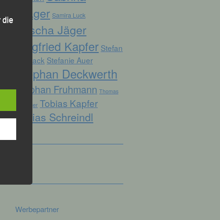
Prager
Samira Luck
 die
Sascha Jäger
Siegfried Kapfer
Stefan
Biersack
Stefanie Auer
Stephan Deckwerth
hren
Stephan Fruhmann
Thomas
Tobias Kapfer
en,
Kopfinger
die
Tobias Schreindl
oder
tung.
er
ung
Werbepartner