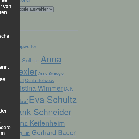
r von
Kategorien
ten
.
ische
Schlagwörter
Anna
Alex Sellner
n
ann.
Drexler
Anne Schregle
ise
Arnstorf
Centa Hollweck
Christina Wimmer
DJK
Eva Schultz
Domlauf
Frank Schneider
 den
Franz Keifenheim
e
nsere
Gerhard Bauer
Georg Eibl
 Um