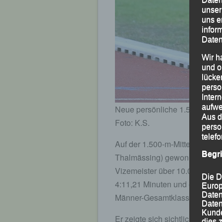
unser
uns e
infor
Daten
Wir h
und o
lücke
perso
Inter
aufwe
Neue persönliche 1.500-m-Best
Aus d
Foto: K.S.
perso
telef
Auf der 1.500-m-Mittelstrecken
Begr
Thalmässing) gewonnen wurde,
Vizemeister über 10.000 m, se
Die D
4:11,21 Minuten und erkämpfte
Europ
Daten
Männer-Gesamtklassement.
Daten
Kunde
Er zeigte sich sichtlich zufried
dies 