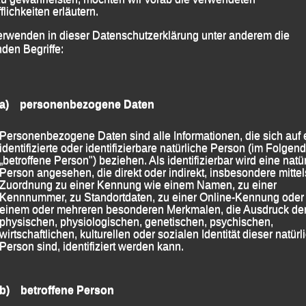
flichkeiten erläutern.
 3.000 m bei der diesjährigen „Sparkassen Gala“ in
erwenden in dieser Datenschutzerklärung unter anderem die
nden Begriffe:
 2026
|
Markiert mit
Frank Schneider
,
Regensburg
,
Rolf-
a) personenbezogene Daten
Personenbezogene Daten sind alle Informationen, die sich auf 
identifizierte oder identifizierbare natürliche Person (im Folgen
„betroffene Person") beziehen. Als identifizierbar wird eine natü
Person angesehen, die direkt oder indirekt, insbesondere mittel
r – Sportfest
Zuordnung zu einer Kennung wie einem Namen, zu einer
Kennnummer, zu Standortdaten, zu einer Online-Kennung oder
einem oder mehreren besonderen Merkmalen, die Ausdruck de
 07. Mai 2022
physischen, physiologischen, genetischen, psychischen,
wirtschaftlichen, kulturellen oder sozialen Identität dieser natür
Person sind, identifiziert werden kann.
n
lgpassau
b) betroffene Person
it neuer persönlicher Bestzeit!