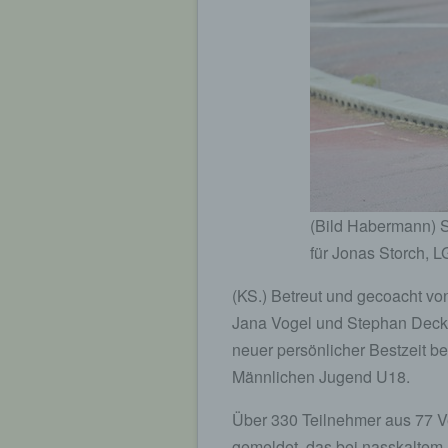
(Bild Habermann) S
für Jonas Storch, 
(KS.) Betreut und gecoacht v
Jana Vogel und Stephan Deckw
neuer persönlicher Bestzeit be
Männlichen Jugend U18.
Über 330 Teilnehmer aus 77 Ve
gemeldet, das bei nasskaltem 