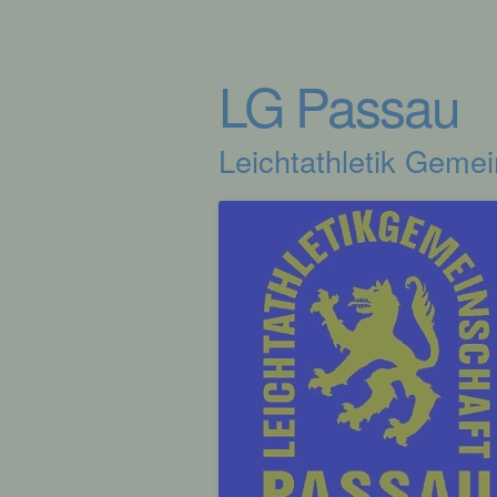
LG Passau
Leichtathletik Geme