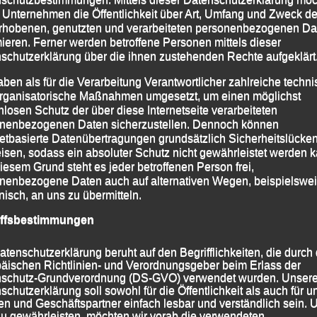
 Unternehmen die Öffentlichkeit über Art, Umfang und Zweck de
rhobenen, genutzten und verarbeiteten personenbezogenen Da
mieren. Ferner werden betroffene Personen mittels dieser
schutzerklärung über die ihnen zustehenden Rechte aufgeklärt
aben als für die Verarbeitung Verantwortlicher zahlreiche techn
rganisatorische Maßnahmen umgesetzt, um einen möglichst
nlosen Schutz der über diese Internetseite verarbeiteten
nenbezogenen Daten sicherzustellen. Dennoch können
netbasierte Datenübertragungen grundsätzlich Sicherheitslücke
isen, sodass ein absoluter Schutz nicht gewährleistet werden k
zeit für Frank Schneider
iesem Grund steht es jeder betroffenen Person frei,
nenbezogene Daten auch auf alternativen Wegen, beispielswe
onisch, an uns zu übermitteln.
distanz, die vom Mittelfranken Elias Knoll (TV 06
iffsbestimmungen
 steigerte Frank Schneider, der süddeutsche
ine persönliche Bestzeit um fünf Sekunden auf nun
atenschutzerklärung beruht auf den Begrifflichkeiten, die durch
 sich damit einen ausgezeichneten achten Platz im
äischen Richtlinien- und Verordnungsgeber beim Erlass der
schutz-Grundverordnung (DS-GVO) verwendet wurden. Unser
schutzerklärung soll sowohl für die Öffentlichkeit als auch für u
n und Geschäftspartner einfach lesbar und verständlich sein.
en mit seiner Leistung und gut gerüstet für die
zu gewährleisten, möchten wir vorab die verwendeten