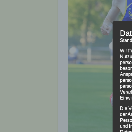
Dat
Stand
Wir f
Nutzu
perso
beson
Anspr
perso
perso
Verar
Einwi
Die V
der A
Perso
und i
Daten