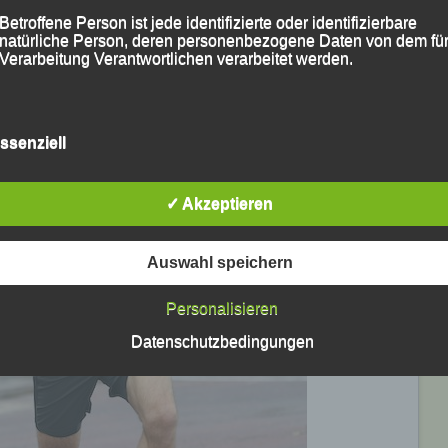
Betroffene Person ist jede identifizierte oder identifizierbare
natürliche Person, deren personenbezogene Daten von dem für
Verarbeitung Verantwortlichen verarbeitet werden.
c) Verarbeitung
ssenziell
Verarbeitung ist jeder mit oder ohne Hilfe automatisierter Verfa
ausgeführte Vorgang oder jede solche Vorgangsreihe im
✓ Akzeptieren
Zusammenhang mit personenbezogenen Daten wie das Erheb
das Erfassen, die Organisation, das Ordnen, die Speicherung, 
Anpassung oder Veränderung, das Auslesen, das Abfragen, die
Verwendung, die Offenlegung durch Übermittlung, Verbreitung 
Auswahl speichern
eine andere Form der Bereitstellung, den Abgleich oder die
Verknüpfung, die Einschränkung, das Löschen oder die Vernich
Personalisieren
Datenschutzbedingungen
d) Einschränkung der Verarbeitung
Einschränkung der Verarbeitung ist die Markierung gespeichert
personenbezogener Daten mit dem Ziel, ihre künftige Verarbeit
einzuschränken.