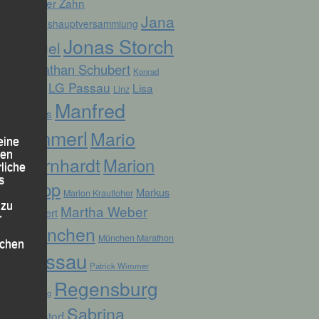
Günter Zahn
Jana
Jahreshauptversammlung
Jonas Storch
Vogel
Jonathan Schubert
Konrad
LG Passau
Lisa
Linz
Kufner
Manfred
Fuchs
Ammerl
Mario
eine
den
Bernhardt
Marion
rliche
s
Kopp
Markus
Marion Krautloher
 zu
Martha Weber
Weinert
r
München
München Marathon
lichen
Passau
Patrick Wimmer
Regensburg
Pocking
Sabrina
Ruhstorf