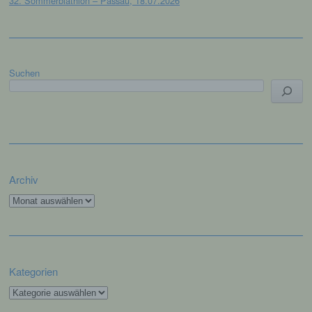
32. Sommerbiathlon – Passau, 18.07.2026
f) Pseudonymisierung
Pseudonymisierung ist die Verarbeitung
personenbezogener Daten in einer Weise,
auf welche die personenbezogenen Daten
Suchen
ohne Hinzuziehung zusätzlicher
Informationen nicht mehr einer spezifischen
betroffenen Person zugeordnet werden
können, sofern diese zusätzlichen
Informationen gesondert aufbewahrt werden
und technischen und organisatorischen
Maßnahmen unterliegen, die gewährleisten,
dass die personenbezogenen Daten nicht
einer identifizierten oder identifizierbaren
Archiv
natürlichen Person zugewiesen werden.
Archiv
g) Verantwortlicher oder für die
Verarbeitung Verantwortlicher
Kategorien
Verantwortlicher oder für die Verarbeitung
Kategorien
Verantwortlicher ist die natürliche oder
juristische Person, Behörde, Einrichtung