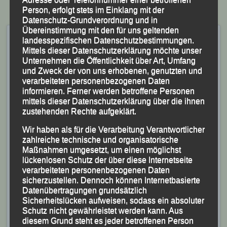
Person, erfolgt stets im Einklang mit der
Datenschutz-Grundverordnung und in
Übereinstimmung mit den für uns geltenden
LG Passau mit
landesspezifischen Datenschutzbestimmungen.
Kampfrichterteam bei den
Mittels dieser Datenschutzerklärung möchte unser
Unternehmen die Öffentlichkeit über Art, Umfang
Deutschen Meisterschaften
und Zweck der von uns erhobenen, genutzten und
in Erding – Erding 14.-16.
verarbeiteten personenbezogenen Daten
informieren. Ferner werden betroffene Personen
Juni 2024
mittels dieser Datenschutzerklärung über die ihnen
zustehenden Rechte aufgeklärt.
Veröffentlicht am
16. Juni 2024
von
lgpassau
Wir haben als für die Verarbeitung Verantwortlicher
zahlreiche technische und organisatorische
(KS.) Auf Anforderung des Bayerischen Leichtathletik-
Maßnahmen umgesetzt, um einen möglichst
Verbandes war ein Kampfrichter-Team Der
lückenlosen Schutz der über diese Internetseite
verarbeiteten personenbezogenen Daten
Leichtathletik Gemeinschaft (LG) Passau am letzten
sicherzustellen. Dennoch können Internetbasierte
Wochenende bei den Deutschen Leichtathletik-
Datenübertragungen grundsätzlich
Senioren-Meisterschaften im Erdinger „Sepp-
Sicherheitslücken aufweisen, sodass ein absoluter
Schutz nicht gewährleistet werden kann. Aus
Brenninger-Stadion“ im Einsatz.
diesem Grund steht es jeder betroffenen Person