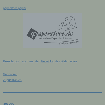
Auftragsverarbeiters befugt sind, die
paperstore papier
personenbezogenen Daten zu verarbeiten.
k) Einwilligung
Einwilligung ist jede von der betroffenen
Person freiwillig für den bestimmten Fall in
informierter Weise und unmissverständlich
abgegebene Willensbekundung in Form
einer Erklärung oder einer sonstigen
eindeutigen bestätigenden Handlung, mit der
die betroffene Person zu verstehen gibt, dass
Besucht doch auch mal den
Reiseblog
des Webmasters
sie mit der Verarbeitung der sie betreffenden
personenbezogenen Daten einverstanden
ist.
Sponsoren
Zugriffszahlen
Name und Anschrift des für die Verarbeitung
Verantwortlichen
Facebook
Instagram