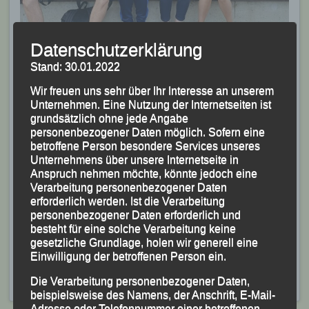
Datenschutzerklärung
Am zweiten Meisterschaftstag im Einsatz (obere Reihe
Stand: 30.01.2022
v.li.) Pierre Grünberger, Alexander Scheidler, Niklas
Wir freuen uns sehr über Ihr Interesse an unserem
Brandl, Felix Roll, Jule Baier und Trainer Thomas
Unternehmen. Eine Nutzung der Internetseiten ist
Scharinger;
grundsätzlich ohne jede Angabe
personenbezogener Daten möglich. Sofern eine
(zweite Reihe v.li.) Trainer und LG-Vorsitzender
betroffene Person besondere Services unseres
Siegfried Kapfer, Florentin Killesreiter, Moritz Storch,
Unternehmens über unsere Internetseite in
Carolina Galla und Semion Bauer; (vordere Reihe v.li.)
Anspruch nehmen möchte, könnte jedoch eine
Verarbeitung personenbezogener Daten
Linus Kieninger, Inga Koch, Sophia Meth und Cora
erforderlich werden. Ist die Verarbeitung
Baier
personenbezogener Daten erforderlich und
Veröffentlicht
in
Aktuelles
|
Markiert mit
Alexander Scheidler
,
besteht für eine solche Verarbeitung keine
Carolina Galla
,
Cora Baier
,
Eggenfelden
,
Felix Roll
,
Florentin
gesetzliche Grundlage, holen wir generell eine
Killesreiter
,
Inga Koch
,
Jule Baier
,
Linus Kieninger
,
Moritz
Einwilligung der betroffenen Person ein.
Storch
,
Niklas Brandl
,
Pierre Grünberger
,
Semion Bauer
,
Die Verarbeitung personenbezogener Daten,
Siegfried Kapfer
,
Sophia Meth
,
Thomas Scharinger
beispielsweise des Namens, der Anschrift, E-Mail-
Adresse oder Telefonnummer einer betroffenen