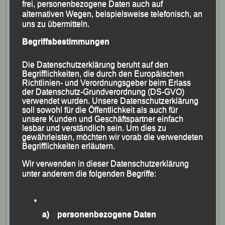
frei, personenbezogene Daten auch auf
alternativen Wegen, beispielsweise telefonisch, an
uns zu übermitteln.
Begriffsbestimmungen
Die Datenschutzerklärung beruht auf den
Begrifflichkeiten, die durch den Europäischen
Richtlinien- und Verordnungsgeber beim Erlass
der Datenschutz-Grundverordnung (DS-GVO)
verwendet wurden. Unsere Datenschutzerklärung
soll sowohl für die Öffentlichkeit als auch für
unsere Kunden und Geschäftspartner einfach
lesbar und verständlich sein. Um dies zu
gewährleisten, möchten wir vorab die verwendeten
Begrifflichkeiten erläutern.
Wir verwenden in dieser Datenschutzerklärung
unter anderem die folgenden Begriffe:
Die Passauer Abordnung (v.li.) Moritz Storch, Centa
a) personenbezogene Daten
Hollweck, Florentin Killersreiter, Sophia Meth, Carolina