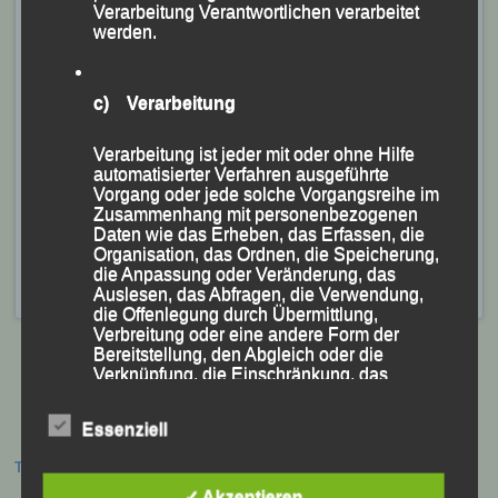
Verarbeitung Verantwortlichen verarbeitet
werden.
c) Verarbeitung
Ein extra-Lob kam vom Seniorensprecher des DLVs
Verarbeitung ist jeder mit oder ohne Hilfe
automatisierter Verfahren ausgeführte
Vorgang oder jede solche Vorgangsreihe im
Zusammenhang mit personenbezogenen
Veröffentlicht
in
Aktuelles
,
Archiv 2024
,
Kampfrichter
|
Daten wie das Erheben, das Erfassen, die
Markiert mit
Carolina Galla
,
Centa Hollweck
,
Erding
,
Florentin
Organisation, das Ordnen, die Speicherung,
Killersreiter
,
Inga Koch
,
Kampfrichter
,
Kampfrichtereinsatz
,
die Anpassung oder Veränderung, das
Moritz Storch
,
Siegfried Kapfer
,
Sophia Meth
,
Werner Brysch
Auslesen, das Abfragen, die Verwendung,
die Offenlegung durch Übermittlung,
Verbreitung oder eine andere Form der
Bereitstellung, den Abgleich oder die
Verknüpfung, die Einschränkung, das
Löschen oder die Vernichtung.
Beitragsnavigation
Essenziell
d) Einschränkung der Verarbeitung
Termine:
✓ Akzeptieren