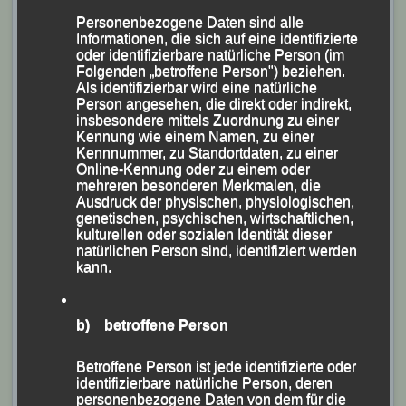
Galla, Inga Koch, Werner Brysch und Siegfried Kapfer.
Personenbezogene Daten sind alle
Informationen, die sich auf eine identifizierte
Bei sommerlichen Temperaturen zeichneten die LG´ler
oder identifizierbare natürliche Person (im
Folgenden „betroffene Person") beziehen.
unter der Leitung von Siegfried Kapfer und Centa
Als identifizierbar wird eine natürliche
Hollweck von Freitag bis Sonntag für das Kugelstoßen
Person angesehen, die direkt oder indirekt,
insbesondere mittels Zuordnung zu einer
aller Altersklassen verantwortlich und verzeichneten
Kennung wie einem Namen, zu einer
dabei u.a. im Wettbewerb der Altersklasse M 50 einen
Kennnummer, zu Standortdaten, zu einer
Online-Kennung oder zu einem oder
neuen deutschen Rekord mit 19,26 m durch den
mehreren besonderen Merkmalen, die
ehemaligen deutschen Top-Kugelstoßer und
Ausdruck der physischen, physiologischen,
genetischen, psychischen, wirtschaftlichen,
mehrfachen Senioren-Weltmeister Andy Dittmar aus
kulturellen oder sozialen Identität dieser
Gotha und in der Altersklasse M 85 den neuen
natürlichen Person sind, identifiziert werden
kann.
Weltrekord von 12,38 m für Roland Heiler von der LAG
Obere Murg bei Baden-Baden.
b) betroffene Person
Betroffene Person ist jede identifizierte oder
identifizierbare natürliche Person, deren
personenbezogene Daten von dem für die