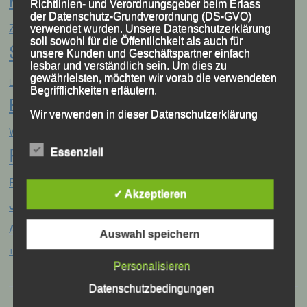
Gerhard Bauer
Günter
Georg Eibl
Richtlinien- und Verordnungsgeber beim Erlass
der Datenschutz-Grundverordnung (DS-GVO)
Jonas
Jana Vogel
Zahn
Jahreshauptversammlung
verwendet wurden. Unsere Datenschutzerklärung
soll sowohl für die Öffentlichkeit als auch für
Storch
Jonathan Schubert
LG Passau
unsere Kunden und Geschäftspartner einfach
Konrad Kufner
lesbar und verständlich sein. Um dies zu
Manfred Ammerl
Mario
gewährleisten, möchten wir vorab die verwendeten
Lisa Fuchs
Linz
Begrifflichkeiten erläutern.
Bernhardt
Marion Kopp
Markus
Marion Krautloher
Wir verwenden in dieser Datenschutzerklärung
München
Martha Weber
unter anderem die folgenden Begriffe:
Weinert
München Marathon
Passau
Regensburg
Essenziell
Patrick Wimmer
Pocking
Sabrina Prager
Sascha
Ruhstorf
Samira Luck
a) personenbezogene Daten
✓ Akzeptieren
Jäger
Siegfried Kapfer
Stefan Biersack
Stefanie
Personenbezogene Daten sind alle
Stephan Deckwerth
Stephan Fruhmann
Auer
Informationen, die sich auf eine identifizierte
Auswahl speichern
oder identifizierbare natürliche Person (im
Tobias Schreindl
Tobias Kapfer
Thomas Kopfinger
Folgenden „betroffene Person") beziehen.
Als identifizierbar wird eine natürliche
Personalisieren
Person angesehen, die direkt oder indirekt,
Datenschutzbedingungen
insbesondere mittels Zuordnung zu einer
Kennung wie einem Namen, zu einer