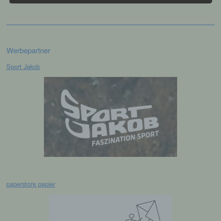
Kennnummer, zu Standortdaten, zu einer
Online-Kennung oder zu einem oder
mehreren besonderen Merkmalen, die
Ausdruck der physischen, physiologischen,
genetischen, psychischen, wirtschaftlichen,
Werbepartner
kulturellen oder sozialen Identität dieser
natürlichen Person sind, identifiziert werden
Sport Jakob
kann.
b) betroffene Person
Betroffene Person ist jede identifizierte oder
identifizierbare natürliche Person, deren
personenbezogene Daten von dem für die
Verarbeitung Verantwortlichen verarbeitet
werden.
paperstore papier
c) Verarbeitung
Verarbeitung ist jeder mit oder ohne Hilfe
automatisierter Verfahren ausgeführte