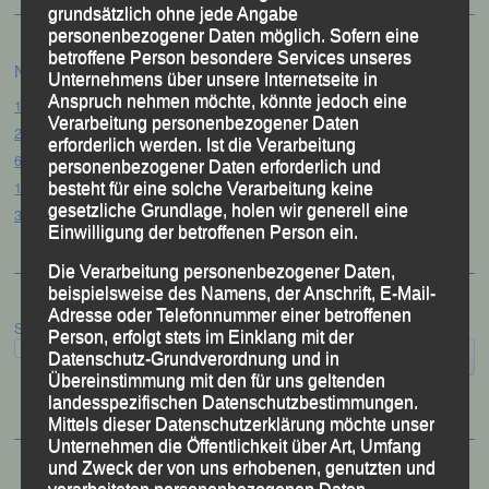
grundsätzlich ohne jede Angabe
personenbezogener Daten möglich. Sofern eine
betroffene Person besondere Services unseres
Neueste Beiträge
Unternehmens über unsere Internetseite in
Anspruch nehmen möchte, könnte jedoch eine
15. Pörndorfer Sommernachtslauf – Pörndorf, 01.08.2026
Verarbeitung personenbezogener Daten
20. Goldener Steig-Lauf – Stozec/Tusset, 01.08.2026
erforderlich werden. Ist die Verarbeitung
61. Bergsportfest – Ortenburg, 26.07.2026
personenbezogener Daten erforderlich und
12. Loser Berglauf – Altaussee/Österreich, 25.07.2026
besteht für eine solche Verarbeitung keine
gesetzliche Grundlage, holen wir generell eine
32. Sommerbiathlon – Passau, 18.07.2026
Einwilligung der betroffenen Person ein.
Die Verarbeitung personenbezogener Daten,
beispielsweise des Namens, der Anschrift, E-Mail-
Adresse oder Telefonnummer einer betroffenen
Suchen
Person, erfolgt stets im Einklang mit der
Datenschutz-Grundverordnung und in
Übereinstimmung mit den für uns geltenden
landesspezifischen Datenschutzbestimmungen.
Mittels dieser Datenschutzerklärung möchte unser
Unternehmen die Öffentlichkeit über Art, Umfang
und Zweck der von uns erhobenen, genutzten und