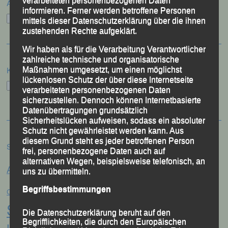
verarbeiteten personenbezogenen Daten
Archiv
informieren. Ferner werden betroffene Personen
Archiv
mittels dieser Datenschutzerklärung über die ihnen
zustehenden Rechte aufgeklärt.
Wir haben als für die Verarbeitung Verantwortlicher
zahlreiche technische und organisatorische
Kategorien
Maßnahmen umgesetzt, um einen möglichst
lückenlosen Schutz der über diese Internetseite
Kategorien
verarbeiteten personenbezogenen Daten
sicherzustellen. Dennoch können Internetbasierte
Datenübertragungen grundsätzlich
Sicherheitslücken aufweisen, sodass ein absoluter
Schutz nicht gewährleistet werden kann. Aus
diesem Grund steht es jeder betroffenen Person
Schlagwörter
frei, personenbezogene Daten auch auf
Anna Drexler
alternativen Wegen, beispielsweise telefonisch, an
Alex Sellner
Arnstorf
Anne Schregle
uns zu übermitteln.
Eva
Christina Wimmer
Begriffsbestimmungen
DJK Domlauf
Centa Hollweck
Schultz
Frank Schneider
Franz
Die Datenschutzerklärung beruht auf den
Begrifflichkeiten, die durch den Europäischen
Keifenheim