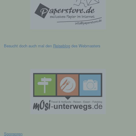
Vorgang oder jede solche Vorgangsreihe im
Zusammenhang mit personenbezogenen
Daten wie das Erheben, das Erfassen, die
Organisation, das Ordnen, die Speicherung,
die Anpassung oder Veränderung, das
Auslesen, das Abfragen, die Verwendung,
die Offenlegung durch Übermittlung,
Verbreitung oder eine andere Form der
Besucht doch auch mal den
Reiseblog
des Webmasters
Bereitstellung, den Abgleich oder die
Verknüpfung, die Einschränkung, das
Löschen oder die Vernichtung.
d) Einschränkung der Verarbeitung
Einschränkung der Verarbeitung ist die
Markierung gespeicherter
personenbezogener Daten mit dem Ziel, ihre
künftige Verarbeitung einzuschränken.
e) Profiling
Sponsoren