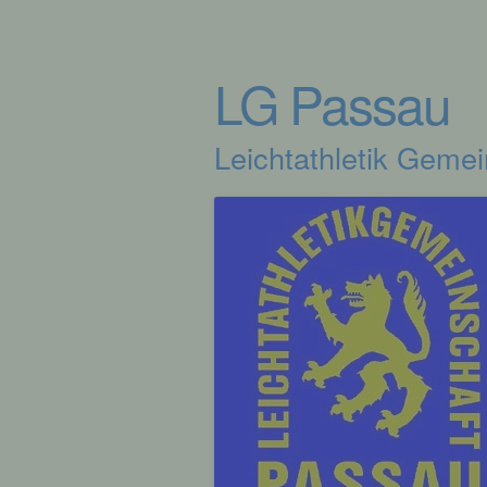
LG Passau
Leichtathletik Geme