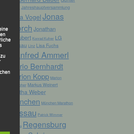
Zahn
Jahreshauptversammlung
Jonas
Jana Vogel
Storch
Jonathan
eine
den
Schubert
LG
Konrad Kufner
rliche
Passau
Lisa Fuchs
s
Linz
Manfred Ammerl
 zu
r
Mario Bernhardt
lichen
Marion Kopp
Marion
Markus Weinert
Krautloher
Martha Weber
München
München Marathon
Passau
Patrick Wimmer
 die
Regensburg
Pocking