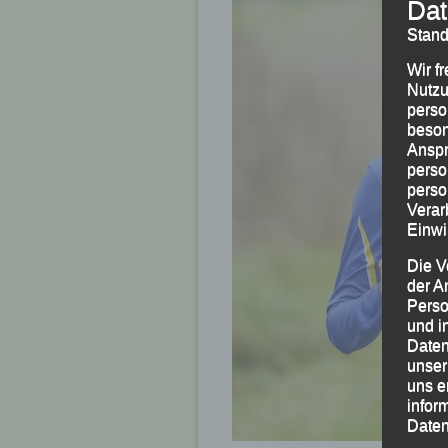
Dat
Stand
Wir f
Nutzu
perso
beson
Anspr
perso
perso
Verar
Einwi
Die V
der A
Perso
und i
Daten
unser
uns e
infor
Daten