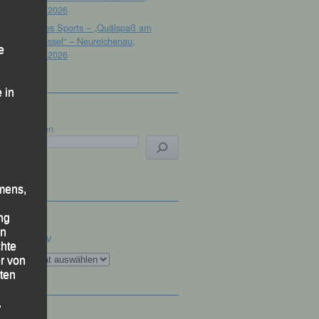
18.07.2026
Tag des Sports – „Quälspaß am
Dreisessel“ – Neureichenau,
e
18.07.2026
 in
Suchen
mens,
ng
en
Archiv
chte
Archiv
r von
ten
.