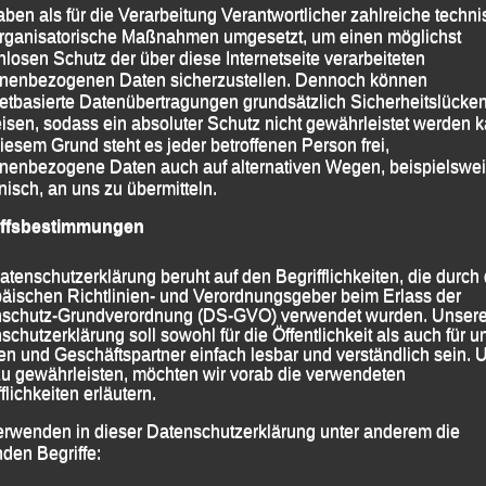
aben als für die Verarbeitung Verantwortlicher zahlreiche techn
 Frauen nach 38:37 Minuten Kathrin Dinse (DJK
rganisatorische Maßnahmen umgesetzt, um einen möglichst
a Zett (LG Region Landshut) auf die weiteren Plätze
nlosen Schutz der über diese Internetseite verarbeiteten
nenbezogenen Daten sicherzustellen. Dennoch können
Friedl mit seiner Endzeit von 35:05 Minuten den
netbasierte Datenübertragungen grundsätzlich Sicherheitslücke
er (LG Region Landshut) und Andreas Baumann (DJK
isen, sodass ein absoluter Schutz nicht gewährleistet werden k
iesem Grund steht es jeder betroffenen Person frei,
nenbezogene Daten auch auf alternativen Wegen, beispielswe
onisch, an uns zu übermitteln.
iffsbestimmungen
atenschutzerklärung beruht auf den Begrifflichkeiten, die durch
äischen Richtlinien- und Verordnungsgeber beim Erlass der
schutz-Grundverordnung (DS-GVO) verwendet wurden. Unser
schutzerklärung soll sowohl für die Öffentlichkeit als auch für u
n und Geschäftspartner einfach lesbar und verständlich sein.
zu gewährleisten, möchten wir vorab die verwendeten
flichkeiten erläutern.
erwenden in dieser Datenschutzerklärung unter anderem die
nden Begriffe: