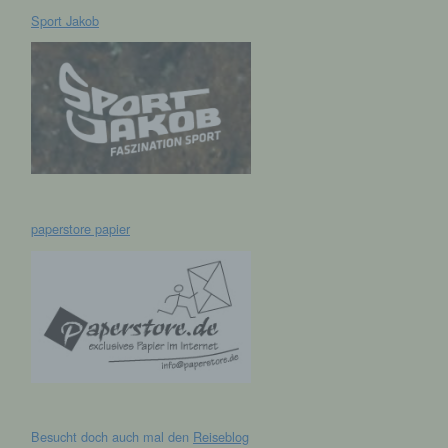
Sport Jakob
hen,
ng,
essen,
ser
paperstore papier
aten
e
fern
n und
e
esen
Besucht doch auch mal den
Reiseblog
cher