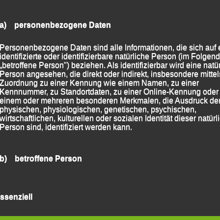
a) personenbezogene Daten
Personenbezogene Daten sind alle Informationen, die sich auf 
identifizierte oder identifizierbare natürliche Person (im Folgen
„betroffene Person") beziehen. Als identifizierbar wird eine natü
Person angesehen, die direkt oder indirekt, insbesondere mittel
Zuordnung zu einer Kennung wie einem Namen, zu einer
Kennnummer, zu Standortdaten, zu einer Online-Kennung oder
einem oder mehreren besonderen Merkmalen, die Ausdruck de
physischen, physiologischen, genetischen, psychischen,
 2024
|
Markiert mit
Anna Drexler
,
Christoph Friedl
,
wirtschaftlichen, kulturellen oder sozialen Identität dieser natür
Person sind, identifiziert werden kann.
b) betroffene Person
„Mc Donald`s-Schüler- und Jugendsportfest“ – feiert
30jähriges Bestehen – Passau, 03.10.2024
→
Betroffene Person ist jede identifizierte oder identifizierbare
natürliche Person, deren personenbezogene Daten von dem für
ssenziell
Verarbeitung Verantwortlichen verarbeitet werden.