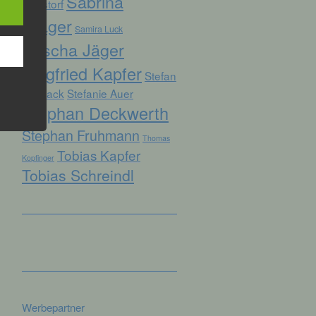
Sabrina
Ruhstorf
Prager
Samira Luck
Sascha Jäger
hren
Siegfried Kapfer
en,
Stefan
die
Biersack
Stefanie Auer
Stephan Deckwerth
oder
Stephan Fruhmann
tung.
Thomas
Tobias Kapfer
Kopfinger
Tobias Schreindl
er
ung
Werbepartner