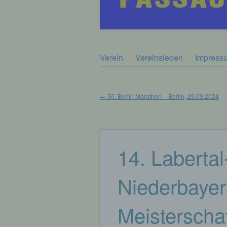
Zum
Verein
Vereinsleben
Impress
Hauptmenü
Inhalt
springen
←
50. Berlin Marathon – Berlin, 29.09.2024
Beitragsnavigation
14. Labertal
Niederbayer
Meisterschaf