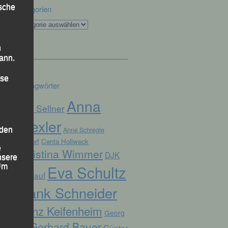
ische
Kategorien
Kategorien
n
ann.
ise
Schlagwörter
Anna
Alex Sellner
Drexler
 den
Anne Schregle
Arnstorf
Centa Hollweck
e
Christina Wimmer
DJK
nsere
Eva Schultz
 Um
Domlauf
Frank Schneider
Franz Keifenheim
Georg
Gerhard Bauer
Günter
Eibl