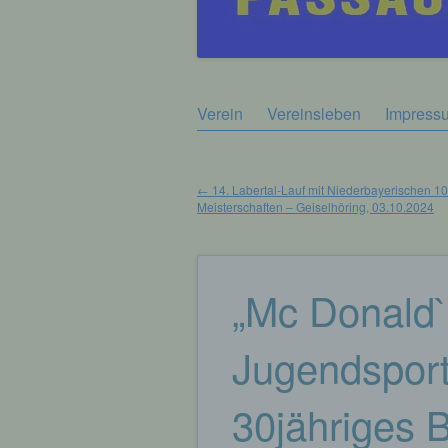
Zum
Verein
Vereinsleben
Impress
Hauptmenü
Inhalt
springen
←
14. Labertal-Lauf mit Niederbayerischen 1
Meisterschaften – Geiselhöring, 03.10.2024
Beitragsnavigation
„Mc Donald`
Jugendsportf
30jähriges 