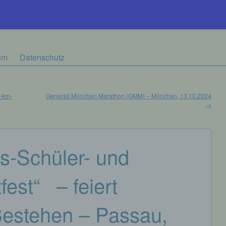
um
Datenschutz
0-km-
Generali München Marathon (GMM) – München, 13.10.2024
→
s-Schüler- und
est“ – feiert
Bestehen – Passau,