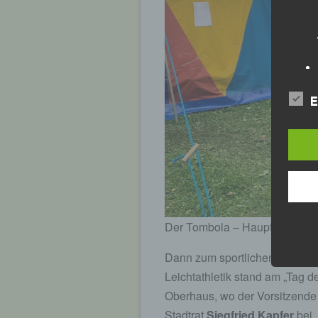
E
Der Tombola – Hauptpreis, ei
Dann zum sportlichen Teil der
Leichtathletik stand am „Tag 
Oberhaus, wo der Vorsitzende 
Stadtrat
Siegfried Kapfer
bei,