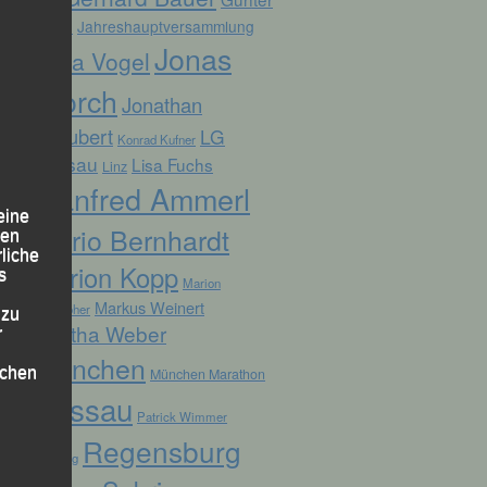
Zahn
Jahreshauptversammlung
Jonas
Jana Vogel
Storch
Jonathan
Schubert
LG
Konrad Kufner
Passau
Lisa Fuchs
Linz
Manfred Ammerl
eine
Mario Bernhardt
den
rliche
Marion Kopp
s
Marion
Markus Weinert
Krautloher
 zu
Martha Weber
r
München
lichen
München Marathon
Passau
Patrick Wimmer
Regensburg
Pocking