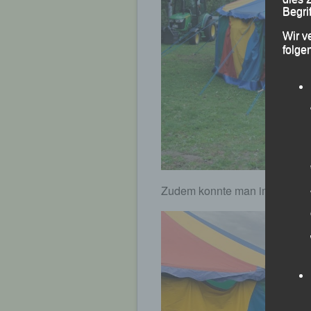
Begrif
Wir v
folge
Zudem konnte man im aufgestel