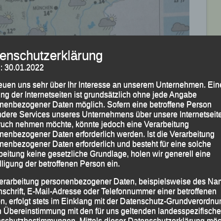
enschutzerklärung
: 30.01.2022
ete sich am Veranstaltungstag zuerst auf die
 abgebildeten 3 Striche , die Regen bedeutet hätten,
reuen uns sehr über Ihr Interesse an unserem Unternehmen. Ein
ng der Internetseiten ist grundsätzlich ohne jede Angabe
hrend der ganzen Veranstaltung blieb es trocken. Die
nenbezogener Daten möglich. Sofern eine betroffene Person
und Zwölf Grad waren mit entsprechender Kleidung
dere Services unseres Unternehmens über unsere Internetseite
uch nehmen möchte, könnte jedoch eine Verarbeitung
nenbezogener Daten erforderlich werden. Ist die Verarbeitung
nenbezogener Daten erforderlich und besteht für eine solche
beitung keine gesetzliche Grundlage, holen wir generell eine
lligung der betroffenen Person ein.
erarbeitung personenbezogener Daten, beispielsweise des Na
nschrift, E-Mail-Adresse oder Telefonnummer einer betroffenen
n, erfolgt stets im Einklang mit der Datenschutz-Grundverordnu
n Übereinstimmung mit den für uns geltenden landesspezifisch
schutzbestimmungen. Mittels dieser Datenschutzerklärung mö