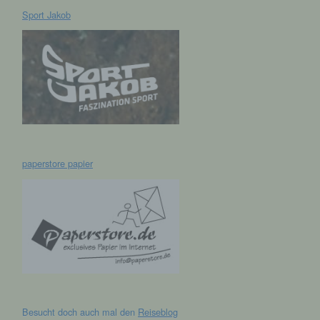
Sport Jakob
hen,
ng,
essen,
ser
paperstore papier
aten
e
fern
n und
e
Besucht doch auch mal den
Reiseblog