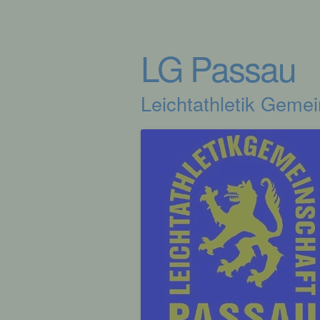
LG Passau
Leichtathletik Geme