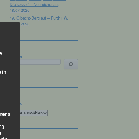
Dreisessel“ – Neureichenau,
18.07.2026
19. Gibacht-Berglauf – Furth i.W.
12.07.2026
e
Suchen
 in
Archiv
Archiv
mens,
ng
en
chte