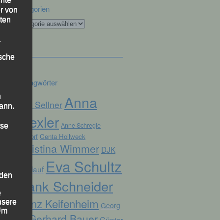
Kategorien
r von
ten
Kategorien
.
ische
Schlagwörter
n
Anna
Alex Sellner
ann.
Drexler
Anne Schregle
ise
Arnstorf
Centa Hollweck
Christina Wimmer
DJK
Eva Schultz
Domlauf
 den
Frank Schneider
e
Franz Keifenheim
nsere
Georg
 Um
Gerhard Bauer
Günter
Eibl