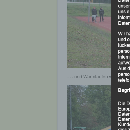
unser
uns e
infor
Daten
Wir h
und o
lücke
perso
Inter
aufwe
Aus d
perso
. . .
und Warmlaufen war gefrag
telef
Begr
Die D
Europ
Daten
Daten
Kunde
dies 