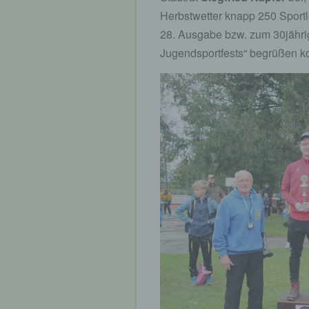
Herbstwetter knapp 250 Sportl
28. Ausgabe bzw. zum 30jähri
Jugendsportfests“ begrüßen k