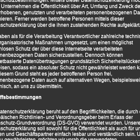
 Unternehmen die Öffentlichkeit über Art, Umfang und Zweck de
rhobenen, genutzten und verarbeiteten personenbezogenen Da
mieren. Ferner werden betroffene Personen mittels dieser
schutzerklärung über die ihnen zustehenden Rechte aufgeklärt
aben als für die Verarbeitung Verantwortlicher zahlreiche techn
rganisatorische Maßnahmen umgesetzt, um einen möglichst
nlosen Schutz der über diese Internetseite verarbeiteten
nenbezogenen Daten sicherzustellen. Dennoch können
netbasierte Datenübertragungen grundsätzlich Sicherheitslücke
isen, sodass ein absoluter Schutz nicht gewährleistet werden k
iesem Grund steht es jeder betroffenen Person frei,
nenbezogene Daten auch auf alternativen Wegen, beispielswe
t
onisch, an uns zu übermitteln.
iffsbestimmungen
atenschutzerklärung beruht auf den Begrifflichkeiten, die durch
äischen Richtlinien- und Verordnungsgeber beim Erlass der
schutz-Grundverordnung (DS-GVO) verwendet wurden. Unser
schutzerklärung soll sowohl für die Öffentlichkeit als auch für u
n und Geschäftspartner einfach lesbar und verständlich sein.
zu gewährleisten, möchten wir vorab die verwendeten