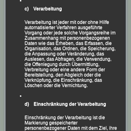
Vereinen zur 27. Ausgabe des „Mc Donald`s-Schüler-
c) Verarbeitung
und Jugendsportfests“ begrüßen konnte.
Verarbeitung ist jeder mit oder ohne Hilfe
Im Beisein eines Großteils seiner knapp 50
automatisierter Verfahren ausgeführte
Kampfrichter und Helfer gratulierte Siegfried Kapfer
Vorgang oder jede solche Vorgangsreihe im
Zusammenhang mit personenbezogenen
noch vor der offiziellen Begrüßung dem Ehepaar
Daten wie das Erheben, das Erfassen, die
Niclas und Karolina von Glasenapp zur Hochzeit und
Organisation, das Ordnen, die Speicherung,
die Anpassung oder Veränderung, das
überreichte als kleine Erinnerung eine Zimmerpalme.
Auslesen, das Abfragen, die Verwendung,
die Offenlegung durch Übermittlung,
Verbreitung oder eine andere Form der
Bereitstellung, den Abgleich oder die
Verknüpfung, die Einschränkung, das
Löschen oder die Vernichtung.
d) Einschränkung der Verarbeitung
Einschränkung der Verarbeitung ist die
Markierung gespeicherter
personenbezogener Daten mit dem Ziel, ihre