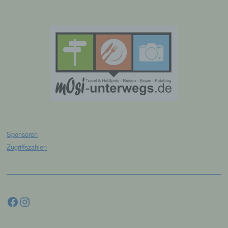
Der für die Verarbeitung Verantwortliche erteilt
jeder betroffenen Person jederzeit auf Anfrage
Auskunft darüber, welche personenbezogenen
Daten über die betroffene Person gespeichert sind.
Ferner berichtigt oder löscht der für die
Verarbeitung Verantwortliche personenbezogene
Daten auf Wunsch oder Hinweis der betroffenen
Person, soweit dem keine gesetzlichen
Aufbewahrungspflichten entgegenstehen. Die
Gesamtheit der Mitarbeiter des für die Verarbeitung
Verantwortlichen stehen der betroffenen Person in
diesem Zusammenhang als Ansprechpartner zur
Verfügung.
Sponsoren
Kontaktmöglichkeit über die Internetseite
Zugriffszahlen
Die Internetseite enthält aufgrund von gesetzlichen
Vorschriften Angaben, die eine schnelle
elektronische Kontaktaufnahme zu unserem
Facebook
Instagram
Unternehmen sowie eine unmittelbare
Kommunikation mit uns ermöglichen, was
ebenfalls eine allgemeine Adresse der
sogenannten elektronischen Post (E-Mail-