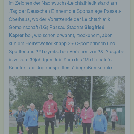
im Zeichen der Nachwuchs-Leichtathletik stand am
„Tag der Deutschen Einheit“ die Sportanlage Passau-
Oberhaus, wo der Vorsitzende der Leichtathletik
Gemeinschaft (LG) Passau Stadtrat
Siegfried
Kapfer
bei, wie schon erwähnt, trockenem, aber
kühlem Herbstwetter knapp 250 Sportlerinnen und
Sportler aus 22 bayerischen Vereinen zur 28. Ausgabe
bzw. zum 30jährigen Jubiläum des “Mc Donald`s-
Schüler- und Jugendsportfests“ begrüßen konnte.