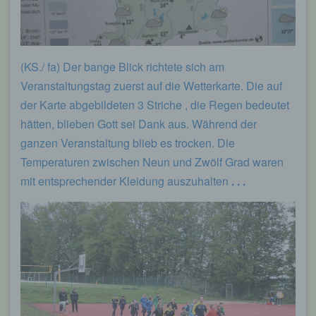
(KS./ fa) Der bange Blick richtete sich am
Veranstaltungstag zuerst auf die Wetterkarte. Die auf
der Karte abgebildeten 3 Striche , die Regen bedeutet
hätten, blieben Gott sei Dank aus. Während der
ganzen Veranstaltung blieb es trocken. Die
Temperaturen zwischen Neun und Zwölf Grad waren
mit entsprechender Kleidung auszuhalten
. . .