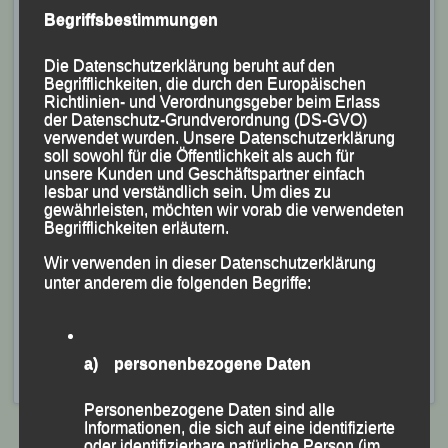
Erinnerungsmedaille, den Erstplatzierten ein kleines
Begriffsbestimmungen
Präsent und den Staffelsiegern zudem Pokale mit nach
Hause geben.
Die Datenschutzerklärung beruht auf den
Begrifflichkeiten, die durch den Europäischen
Richtlinien- und Verordnungsgeber beim Erlass
der Datenschutz-Grundverordnung (DS-GVO)
verwendet wurden. Unsere Datenschutzerklärung
soll sowohl für die Öffentlichkeit als auch für
unsere Kunden und Geschäftspartner einfach
lesbar und verständlich sein. Um dies zu
gewährleisten, möchten wir vorab die verwendeten
Begrifflichkeiten erläutern.
Teamgeist war beim Staffelrennen gefragt.
Wir verwenden in dieser Datenschutzerklärung
unter anderem die folgenden Begriffe:
Die detaillierten
Ergebnisse
sind
hier
abrufbar.
Veröffentlicht
in
Aktuelles
,
Archiv 2024
|
Markiert mit
Mc
Donald`s-Schüler- und Jugendsportfest
,
MC Donalds
a) personenbezogene Daten
Sportfest
,
McDonald`s
,
Passau
Personenbezogene Daten sind alle
Informationen, die sich auf eine identifizierte
oder identifizierbare natürliche Person (im