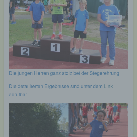
mit datenschutzrechtlichem Charakter ist die:
Leichtathletik Gemeinschaft Passau
Siegfried Kapfer
Göttweiger Str. 45
94032 Passau
Deutschland
E-Mail: info@lgpassau.de
Die jungen Herren ganz stolz bei der Siegerehrung
Cookies / SessionStorage / LocalStorage
Die detaillierten Ergebnisse sind unter dem
Link
abrufbar.
Die Internetseiten verwenden teilweise so
genannte Cookies, LocalStorage und
SessionStorage. Dies dient dazu, unser Angebot
nutzerfreundlicher, effektiver und sicherer zu
machen. Local Storage und SessionStorage ist
eine Technologie, mit welcher ihr Browser Daten
auf Ihrem Computer oder mobilen Gerät
abspeichert. Cookies sind Textdateien, welche