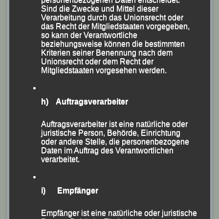
Ehrung für die teilnehmerstärksten Vereine durch den
Sind die Zwecke und Mittel dieser
Verarbeitung durch das Unionsrecht oder
LG-Vor-sitzenden und Stadtrat Siegfried Kapfer und
das Recht der Mitgliedstaaten vorgegeben,
seine Stellvertreterin Centa Hollweck, die Vorsitzende
so kann der Verantwortliche
beziehungsweise können die bestimmten
des Leichtathletik-Bezirks Niederbayern
Kriterien seiner Benennung nach dem
Unionsrecht oder dem Recht der
Unter dem Beifall und der Anfeuerung der
Mitgliedstaaten vorgesehen werden.
überaus zahlreichen Eltern, Großeltern, Betreuer und
Fans kämpfte der Leichtathletik-Nachwuchs mit viel
h) Auftragsverarbeiter
Engagement und Herzblut um jede Hundertstel und
jeden Zentimeter, wobei auch heuer wieder Biathlon-
Auftragsverarbeiter ist eine natürliche oder
Staffeln zur Austragung kamen.
juristische Person, Behörde, Einrichtung
oder andere Stelle, die personenbezogene
Daten im Auftrag des Verantwortlichen
verarbeitet.
i) Empfänger
Empfänger ist eine natürliche oder juristische