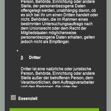
Person, Behörde, Einrichtung oder andere
Stelle, der personenbezogene Daten
offengelegt werden, unabhängig davon, ob
es sich bei ihr um einen Dritten handelt oder
nicht. Behörden, die im Rahmen eines
bestimmten Untersuchungsauftrags nach
Unter dem Beifall der zahlreichen Eltern und Fans –
dem Unionsrecht oder dem Recht der
Mitgliedstaaten möglicherweise
30-m-Sprint der neunjährigen Damen
personenbezogene Daten erhalten, gelten
jedoch nicht als Empfänger.
Trotz der zum Teil sehr großen Teilnehmerfelder
brachten die LG-Organisatoren das zur Tradition
j) Dritter
gewordene „Mc Donald`s-Meeting“ mit ihrem jungen
engagierten Kampfrichter- und Helferteam reibungslos
Dritter ist eine natürliche oder juristische
und fast zeitplangerecht über die Bühne.
Person, Behörde, Einrichtung oder andere
Stelle außer der betroffenen Person, dem
Verantwortlichen, dem Auftragsverarbeiter
und den Personen, die unter der
unmittelbaren Verantwortung des
Verantwortlichen oder des
Essenziell
Auftragsverarbeiters befugt sind, die
personenbezogenen Daten zu verarbeiten.