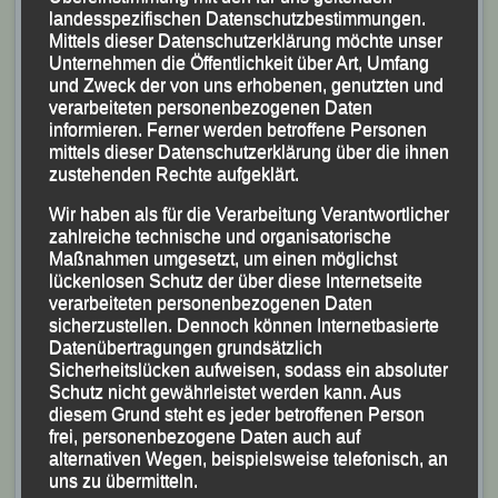
landesspezifischen Datenschutzbestimmungen.
Mittels dieser Datenschutzerklärung möchte unser
Unternehmen die Öffentlichkeit über Art, Umfang
und Zweck der von uns erhobenen, genutzten und
verarbeiteten personenbezogenen Daten
informieren. Ferner werden betroffene Personen
mittels dieser Datenschutzerklärung über die ihnen
zustehenden Rechte aufgeklärt.
Wir haben als für die Verarbeitung Verantwortlicher
zahlreiche technische und organisatorische
Maßnahmen umgesetzt, um einen möglichst
Der Großteil des 50köpfigen LG-Kampfrichter- und
lückenlosen Schutz der über diese Internetseite
verarbeiteten personenbezogenen Daten
Helferaufgebots, das sich in den
sicherzustellen. Dennoch können Internetbasierte
Dienst der Schüler- und Jugendarbeit stellten.
Datenübertragungen grundsätzlich
Sicherheitslücken aufweisen, sodass ein absoluter
Dank der Unterstützung der Fa. Mc Donald`s konnten
Schutz nicht gewährleistet werden kann. Aus
diesem Grund steht es jeder betroffenen Person
die Verantwortlichen der LG Passau zudem die
frei, personenbezogene Daten auch auf
niedrigen Startgebühren aus den Vorjahren auch heuer
alternativen Wegen, beispielsweise telefonisch, an
beibehalten; jedem Teilnehmer wieder eine
uns zu übermitteln.