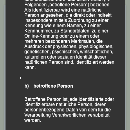
Folgenden „betroffene Person") beziehen.
Als identifizierbar wird eine natürliche
27. Mc Donald`s-Sportfest
Person angesehen, die direkt oder indirekt,
ein voller Erfolg – Passau,
insbesondere mittels Zuordnung zu einer
Kennung wie einem Namen, zu einer
03.10.2023
Kennnummer, zu Standortdaten, zu einer
Online-Kennung oder zu einem oder
Veröffentlicht am
3. Oktober 2023
von
lgpassau
mehreren besonderen Merkmalen, die
Ausdruck der physischen, physiologischen,
genetischen, psychischen, wirtschaftlichen,
„Leichtathletik im Zeichen des
kulturellen oder sozialen Identität dieser
natürlichen Person sind, identifiziert werden
Nachwuchses“ auf der Sportanlage
kann.
Passau-Oberhaus
(KS.) Ganz im Zeichen der Nachwuchs-Leichtathletik
b) betroffene Person
stand am „Tag der Deutschen Einheit“ die Sportanlage
Betroffene Person ist jede identifizierte oder
Passau-Oberhaus, wo der Vorsitzende der
identifizierbare natürliche Person, deren
Leichtathletik Gemeinschaft (LG) Passau Stadtrat
personenbezogene Daten von dem für die
Verarbeitung Verantwortlichen verarbeitet
Siegfried Kapfer bei regelrechtem Kaiserwetter über
werden.
270 Sportlerinnen und Sportler aus 21 bayerischen