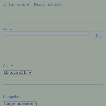
verwendete Betriebssystem, (3) die Internetseite,
32. Sommerbiathlon – Passau, 18.07.2026
von welcher ein zugreifendes System auf unsere
Internetseite gelangt (sogenannte Referrer), (4) die
Unterwebseiten, welche über ein zugreifendes
System auf unserer Internetseite angesteuert
werden, (5) das Datum und die Uhrzeit eines
Suchen
Zugriffs auf die Internetseite, (6) eine Internet-
Protokoll-Adresse (IP-Adresse), (7) der Internet-
Service-Provider des zugreifenden Systems und
(8) sonstige ähnliche Daten und Informationen, die
der Gefahrenabwehr im Falle von Angriffen auf
unsere informationstechnologischen Systeme
dienen.
Bei der Nutzung dieser allgemeinen Daten und
Archiv
Informationen ziehen wird keine Rückschlüsse auf
Archiv
die betroffene Person. Diese Informationen werden
vielmehr benötigt, um (1) die Inhalte unserer
Internetseite korrekt auszuliefern, (2) die Inhalte
unserer Internetseite sowie die Werbung für diese
zu optimieren, (3) die dauerhafte
Kategorien
Funktionsfähigkeit unserer
informationstechnologischen Systeme und der
Kategorien
Technik unserer Internetseite zu gewährleisten