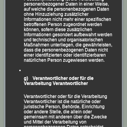
Passau, dem ASV Ortenburg und dem TSV
personenbezogener Daten in einer Weise,
auf welche die personenbezogenen Daten
Plattling bedankte sich Siegfried Kapfer zusammen mit
ohne Hinzuziehung zusätzlicher
seiner Stellvertreterin Centa Hollweck dann gleich zu
Informationen nicht mehr einer spezifischen
betroffenen Person zugeordnet werden
Beginn der Veranstaltung mit einem Mannschaftspokal.
können, sofern diese zusätzlichen
Informationen gesondert aufbewahrt werden
und technischen und organisatorischen
Maßnahmen unterliegen, die gewährleisten,
dass die personenbezogenen Daten nicht
einer identifizierten oder identifizierbaren
natürlichen Person zugewiesen werden.
g) Verantwortlicher oder für die
Verarbeitung Verantwortlicher
Verantwortlicher oder für die Verarbeitung
Verantwortlicher ist die natürliche oder
juristische Person, Behörde, Einrichtung
oder andere Stelle, die allein oder
gemeinsam mit anderen über die Zwecke
und Mittel der Verarbeitung von
personenbezogenen Daten entscheidet.