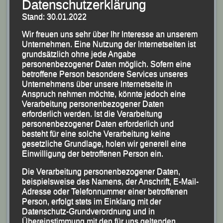
Datenschutzerklärung
Stand: 30.01.2022
Wir freuen uns sehr über Ihr Interesse an unserem
Unternehmen. Eine Nutzung der Internetseiten ist
grundsätzlich ohne jede Angabe
personenbezogener Daten möglich. Sofern eine
betroffene Person besondere Services unseres
Unternehmens über unsere Internetseite in
Anspruch nehmen möchte, könnte jedoch eine
Eine der besten Tagesleistungen: Der Hochsprung
Verarbeitung personenbezogener Daten
über 1,70m von Christoph Zierer (TSV Plattling)
erforderlich werden. Ist die Verarbeitung
personenbezogener Daten erforderlich und
Trotz der zum Teil sehr großen Teilnehmerfelder
besteht für eine solche Verarbeitung keine
brachten die LG-Organisatoren das zur Tradition
gesetzliche Grundlage, holen wir generell eine
Einwilligung der betroffenen Person ein.
gewordene “Mc Donald`s-Meeting” mit ihrem
jungen engagierten 50köpfigen Kampfrichter- und
Die Verarbeitung personenbezogener Daten,
beispielsweise des Namens, der Anschrift, E-Mail-
Helferteam reibungslos und fast zeitplangerecht über
Adresse oder Telefonnummer einer betroffenen
die Bühne.
Person, erfolgt stets im Einklang mit der
Datenschutz-Grundverordnung und in
Übereinstimmung mit den für uns geltenden