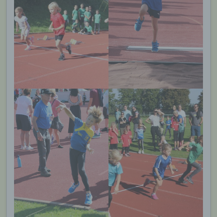
über einen Internetbrowser auf einem
Computersystem abgelegt und gespeichert
werden. Sie können die Verwendung von Cookies,
LocalStorage und SessionStorage durch
entsprechende Einstellung in Ihrem Browser
verhindern.
Zahlreiche Internetseiten und Server verwenden
Cookies. Viele Cookies enthalten eine sogenannte
Cookie-ID. Eine Cookie-ID ist eine eindeutige
Kennung des Cookies. Sie besteht aus einer
Zeichenfolge, durch welche Internetseiten und
Server dem konkreten Internetbrowser zugeordnet
werden können, in dem das Cookie gespeichert
wurde. Dies ermöglicht es den besuchten
Internetseiten und Servern, den individuellen
Browser der betroffenen Person von anderen
Internetbrowsern, die andere Cookies enthalten,
zu unterscheiden. Ein bestimmter Internetbrowser
kann über die eindeutige Cookie-ID wiedererkannt
und identifiziert werden.
Durch den Einsatz von Cookies kann den Nutzern
dieser Internetseite nutzerfreundlichere Services