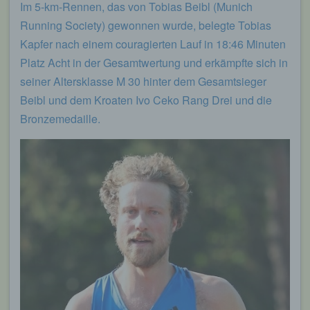
Im 5-km-Rennen, das von Tobias Beibl (Munich
Running Society) gewonnen wurde, belegte Tobias
Kapfer nach einem couragierten Lauf in 18:46 Minuten
Platz Acht in der Gesamtwertung und erkämpfte sich in
seiner Altersklasse M 30 hinter dem Gesamtsieger
Beibl und dem Kroaten Ivo Ceko Rang Drei und die
Bronzemedaille.