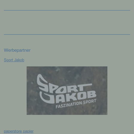
die Offenlegung durch Übermittlung,
Verbreitung oder eine andere Form der
Bereitstellung, den Abgleich oder die
Verknüpfung, die Einschränkung, das
Löschen oder die Vernichtung.
d) Einschränkung der Verarbeitung
Werbepartner
Einschränkung der Verarbeitung ist die
Sport Jakob
Markierung gespeicherter
personenbezogener Daten mit dem Ziel, ihre
künftige Verarbeitung einzuschränken.
e) Profiling
Profiling ist jede Art der automatisierten
Verarbeitung personenbezogener Daten, die
darin besteht, dass diese
personenbezogenen Daten verwendet
werden, um bestimmte persönliche Aspekte,
paperstore papier