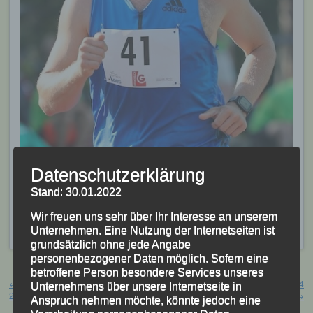
In Erding erfolgreich – Tobias Kapfer von der LG
Datenschutzerklärung
Passau
Stand: 30.01.2022
Foto: Decombe
Veröffentlicht
in
Aktuelles
,
Archiv 2024
|
Markiert mit
Erding
,
Wir freuen uns sehr über Ihr Interesse an unserem
Erdinger Stadtlauf
,
Tobias Kapfer
Unternehmen. Eine Nutzung der Internetseiten ist
grundsätzlich ohne jede Angabe
personenbezogener Daten möglich. Sofern eine
Beitragsnavigation
betroffene Person besondere Services unseres
←
ARGE-Alp 2024 – Aichach,
München Marathon – September 2024
Unternehmens über unsere Internetseite in
20./21.09.2024
München
→
Anspruch nehmen möchte, könnte jedoch eine