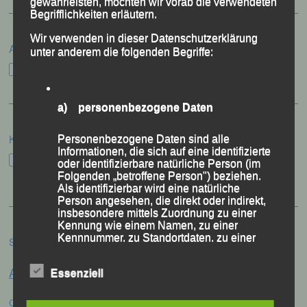
gewährleisten, möchten wir vorab die verwendeten
Begrifflichkeiten erläutern.
Wir verwenden in dieser Datenschutzerklärung
Archiv
unter anderem die folgenden Begriffe:
Archiv
a) personenbezogene Daten
Kategorien
Personenbezogene Daten sind alle
Informationen, die sich auf eine identifizierte
Kategorien
oder identifizierbare natürliche Person (im
Folgenden „betroffene Person") beziehen.
Als identifizierbar wird eine natürliche
Person angesehen, die direkt oder indirekt,
insbesondere mittels Zuordnung zu einer
Kennung wie einem Namen, zu einer
Kennnummer, zu Standortdaten, zu einer
Schlagwörter
Online-Kennung oder zu einem oder
Anna Drexler
mehreren besonderen Merkmalen, die
Alex Sellner
Essenziell
Arnstorf
Anne Schregle
Ausdruck der physischen, physiologischen,
genetischen, psychischen, wirtschaftlichen,
Eva
Christina Wimmer
kulturellen oder sozialen Identität dieser
DJK Domlauf
Centa Hollweck