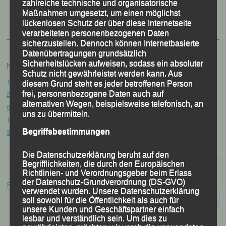
zahlreiche technische und organisatorische
Festzschrift
Maßnahmen umgesetzt, um einen möglichst
lückenlosen Schutz der über diese Internetseite
verarbeiteten personenbezogenen Daten
sicherzustellen. Dennoch können Internetbasierte
Datenübertragungen grundsätzlich
Sicherheitslücken aufweisen, sodass ein absoluter
Neueste Beiträge
Schutz nicht gewährleistet werden kann. Aus
15. Pörndorfer Sommernachtslauf – Pörndorf, 01.08.2026
diesem Grund steht es jeder betroffenen Person
frei, personenbezogene Daten auch auf
20. Goldener Steig-Lauf – Stozec/Tusset, 01.08.2026
alternativen Wegen, beispielsweise telefonisch, an
61. Bergsportfest – Ortenburg, 26.07.2026
uns zu übermitteln.
12. Loser Berglauf – Altaussee/Österreich, 25.07.2026
Begriffsbestimmungen
32. Sommerbiathlon – Passau, 18.07.2026
Die Datenschutzerklärung beruht auf den
Begrifflichkeiten, die durch den Europäischen
Richtlinien- und Verordnungsgeber beim Erlass
der Datenschutz-Grundverordnung (DS-GVO)
Suchen
verwendet wurden. Unsere Datenschutzerklärung
soll sowohl für die Öffentlichkeit als auch für
unsere Kunden und Geschäftspartner einfach
lesbar und verständlich sein. Um dies zu