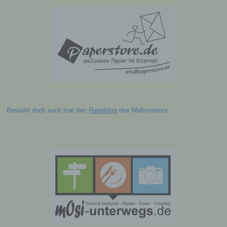
die sich auf eine natürliche Person beziehen,
zu bewerten, insbesondere, um Aspekte
bezüglich Arbeitsleistung, wirtschaftlicher
Lage, Gesundheit, persönlicher Vorlieben,
Interessen, Zuverlässigkeit, Verhalten,
Aufenthaltsort oder Ortswechsel dieser
natürlichen Person zu analysieren oder
vorherzusagen.
f) Pseudonymisierung
Besucht doch auch mal den
Reiseblog
des Webmasters
Pseudonymisierung ist die Verarbeitung
personenbezogener Daten in einer Weise,
auf welche die personenbezogenen Daten
ohne Hinzuziehung zusätzlicher
Informationen nicht mehr einer spezifischen
betroffenen Person zugeordnet werden
können, sofern diese zusätzlichen
Informationen gesondert aufbewahrt werden
und technischen und organisatorischen
Maßnahmen unterliegen, die gewährleisten,
dass die personenbezogenen Daten nicht
einer identifizierten oder identifizierbaren