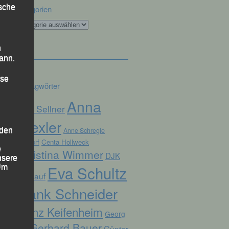
ische
Kategorien
Kategorien
n
ann.
ise
Schlagwörter
Anna
Alex Sellner
Drexler
 den
Anne Schregle
Arnstorf
Centa Hollweck
e
Christina Wimmer
DJK
nsere
Eva Schultz
 Um
Domlauf
Frank Schneider
Franz Keifenheim
Georg
Gerhard Bauer
Günter
Eibl