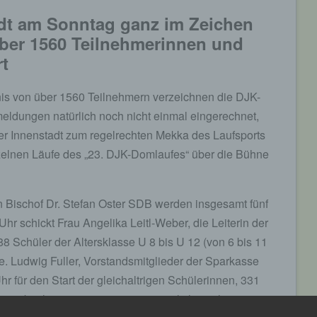
dt am Sonntag ganz im Zeichen
über 1560 Teilnehmerinnen und
t
is von über 1560 Teilnehmern verzeichnen die DJK-
meldungen natürlich noch nicht einmal eingerechnet,
 Innenstadt zum regelrechten Mekka des Laufsports
nzelnen Läufe des „23. DJK-Domlaufes“ über die Bühne
n Bischof Dr. Stefan Oster SDB werden insgesamt fünf
r schickt Frau Angelika Leitl-Weber, die Leiterin der
 Schüler der Altersklasse U 8 bis U 12 (von 6 bis 11
e. Ludwig Fuller, Vorstandsmitglieder der Sparkasse
 für den Start der gleichaltrigen Schülerinnen, 331
00 m absolvieren müssen, verantwortlich zeichnen.