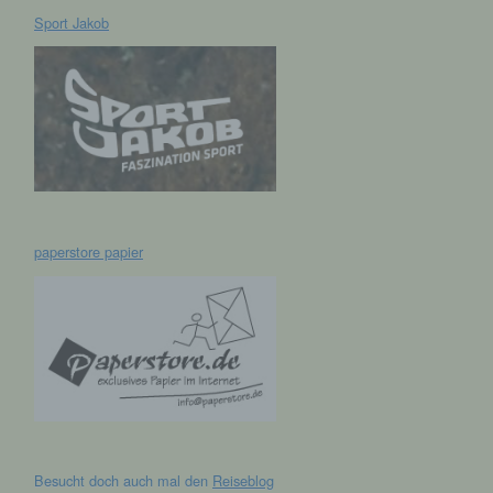
Sport Jakob
hen,
ng,
essen,
ser
paperstore papier
aten
e
fern
n und
e
esen
Besucht doch auch mal den
Reiseblog
cher