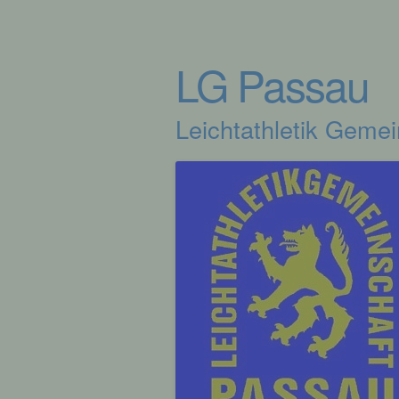
LG Passau
Leichtathletik Geme