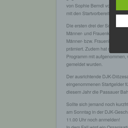
von Sophie Berndl von „Unser 
mit den Startvorbereitungen in
Die ersten drei der Schüler- u
Männer- und Frauenklassen erh
Männer- bzw. Frauenklasse we
prämiert. Zudem hat der DJK-
Programm mit aufgenommen, w
gemeldet wurden.
Der ausrichtende DJK-Diözesa
eingenommenen Startgelder für
diesem Jahr die Passauer Bahn
Sollte sich jemand noch kurzfr
am Sonntag in der DJK-Geschä
11.00 Uhr noch anmelden!
In dem Fall wird ein Organisa