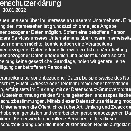
Uhr für insgesamt 156 Teilnehmerinnen und
enschutzerklärung
nn Weltcup-Skirennläufer Johann Stockinger vom SC
: 30.01.2022
ützer, die Firma Pfaffinger die Schüler/innen der
reuen uns sehr über Ihr Interesse an unserem Unternehmen. Ein
e Jugendklassen U18 und 20 auf die Strecke schickt.
ng der Internetseiten ist grundsätzlich ohne jede Angabe
nenbezogener Daten möglich. Sofern eine betroffene Person
 7400 m, den in Vertretung des Passauer
dere Services unseres Unternehmens über unsere Internetseite
uch nehmen möchte, könnte jedoch eine Verarbeitung
per Bürgermeister Andreas Rother starten wird,
nenbezogener Daten erforderlich werden. Ist die Verarbeitung
erinnen und Sportler gemeldet. Direkt im Anschluss an
nenbezogener Daten erforderlich und besteht für eine solche
adtrat und DJK-Diözesanvorsitzender Siegfried Kapfer
beitung keine gesetzliche Grundlage, holen wir generell eine
lligung der betroffenen Person ein.
eilnehmer des auch heuer angebotenen
-m-Rennen, das ohne Zeitmessung über die Bühne
erarbeitung personenbezogener Daten, beispielsweise des Na
nschrift, E-Mail-Adresse oder Telefonnummer einer betroffenen
n, erfolgt stets im Einklang mit der Datenschutz-Grundverordnu
n Übereinstimmung mit den für uns geltenden landesspezifisch
schutzbestimmungen. Mittels dieser Datenschutzerklärung mö
 Unternehmen die Öffentlichkeit über Art, Umfang und Zweck de
rhobenen, genutzten und verarbeiteten personenbezogenen Da
mieren. Ferner werden betroffene Personen mittels dieser
schutzerklärung über die ihnen zustehenden Rechte aufgeklärt