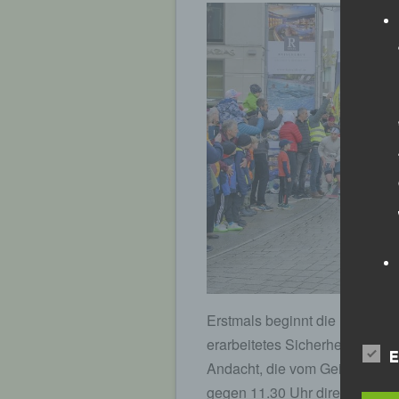
Erstmals beginnt die DJK-Groß
erarbeitetes Sicherheitskonze
E
Andacht, die vom Geistlichen
gegen 11.30 Uhr direkt am Star