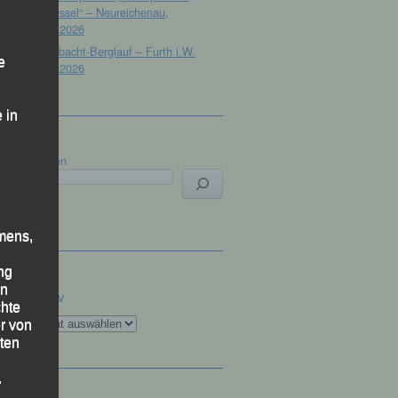
Dreisessel“ – Neureichenau,
18.07.2026
19. Gibacht-Berglauf – Furth i.W.
e
12.07.2026
 in
Suchen
mens,
ng
en
Archiv
chte
Archiv
r von
ten
.