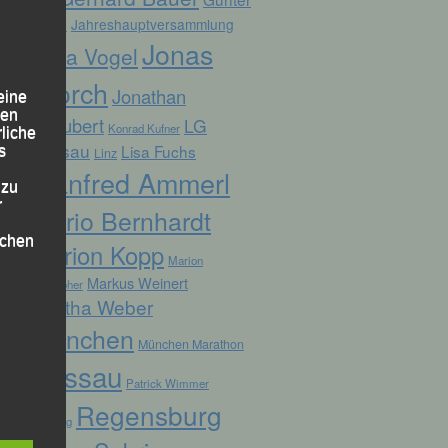
Zahn
Jahreshauptversammlung
Jonas
Jana Vogel
Storch
Jonathan
eine
den
Schubert
LG
Konrad Kufner
rliche
Passau
Lisa Fuchs
s
Linz
Manfred Ammerl
 zu
r
Mario Bernhardt
lichen
Marion Kopp
Marion
Markus Weinert
Krautloher
Martha Weber
München
München Marathon
Passau
Patrick Wimmer
 die
Regensburg
Pocking