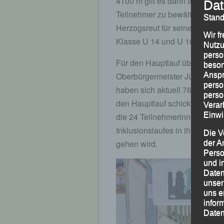
4100 m gilt es dann ab 13.30 
Dat
Teilnehmer zu bewältigen, we
Stand
Herzogsreut für seinen Unterst
Wir f
Klasse U 14 und U 16 sowie di
Nutzu
perso
Für den Hauptlauf über knapp
beson
Anspr
Oberbürgermeister Jürgen Dup
perso
haben sich aktuell 762 Sportl
perso
den Hauptlauf schickt dann St
Verar
Einwi
die 24 Teilnehmerinnen und T
Inklusionslaufes in ihr 1300
Die V
gehen wird.
der A
Perso
und i
Daten
unser
uns e
infor
Daten