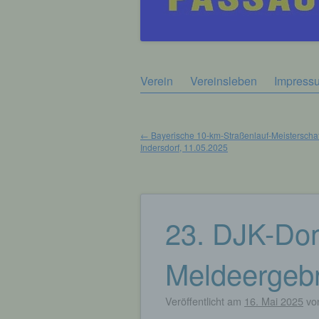
Zum
Verein
Vereinsleben
Impress
Hauptmenü
Inhalt
springen
←
Bayerische 10-km-Straßenlauf-Meisterschaf
Indersdorf, 11.05.2025
Beitragsnavigation
23. DJK-Dom
Meldeergebn
Veröffentlicht am
16. Mai 2025
vo