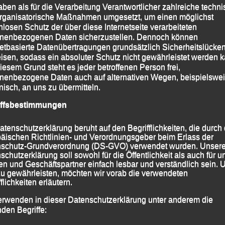
aben als für die Verarbeitung Verantwortlicher zahlreiche techn
rganisatorische Maßnahmen umgesetzt, um einen möglichst
nlosen Schutz der über diese Internetseite verarbeiteten
nenbezogenen Daten sicherzustellen. Dennoch können
netbasierte Datenübertragungen grundsätzlich Sicherheitslücke
isen, sodass ein absoluter Schutz nicht gewährleistet werden k
iesem Grund steht es jeder betroffenen Person frei,
nenbezogene Daten auch auf alternativen Wegen, beispielswe
onisch, an uns zu übermitteln.
iffsbestimmungen
atenschutzerklärung beruht auf den Begrifflichkeiten, die durch
äischen Richtlinien- und Verordnungsgeber beim Erlass der
schutz-Grundverordnung (DS-GVO) verwendet wurden. Unser
schutzerklärung soll sowohl für die Öffentlichkeit als auch für u
n und Geschäftspartner einfach lesbar und verständlich sein.
zu gewährleisten, möchten wir vorab die verwendeten
flichkeiten erläutern.
nz des letzten Jahres wird auch beim diesjährigen
in der Ludwigstraße im Bereich der Votivkirche sein!
erwenden in dieser Datenschutzerklärung unter anderem die
nden Begriffe:
jedes Jahr auf dem Domplatz sein.