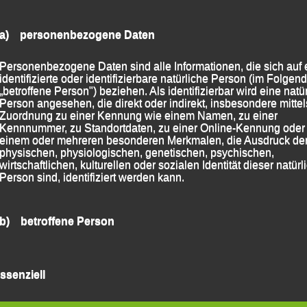
a) personenbezogene Daten
Personenbezogene Daten sind alle Informationen, die sich auf 
identifizierte oder identifizierbare natürliche Person (im Folgen
„betroffene Person") beziehen. Als identifizierbar wird eine natü
Person angesehen, die direkt oder indirekt, insbesondere mittel
Zuordnung zu einer Kennung wie einem Namen, zu einer
Kennnummer, zu Standortdaten, zu einer Online-Kennung oder
einem oder mehreren besonderen Merkmalen, die Ausdruck de
physischen, physiologischen, genetischen, psychischen,
wirtschaftlichen, kulturellen oder sozialen Identität dieser natür
Person sind, identifiziert werden kann.
b) betroffene Person
veranstaltung, bei der heuer auch ein extra
Betroffene Person ist jede identifizierte oder identifizierbare
pt zur Anwendung kommen wird, mit einer Art Feld-
natürliche Person, deren personenbezogene Daten von dem für
ssenziell
Verarbeitung Verantwortlichen verarbeitet werden.
 Beirat des DJK-Diözesanverbandes Dr. Josef Mader
t vor der Votivkirche zelebriert werden wird. Moderiert