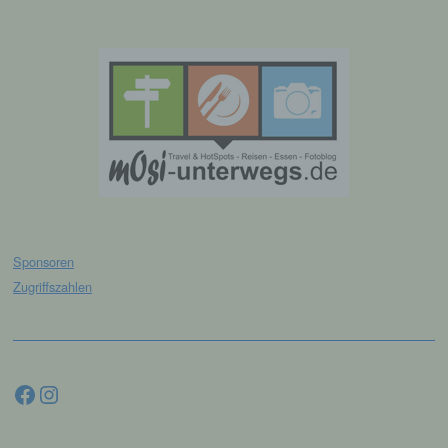
juristische Person, Behörde, Einrichtung
oder andere Stelle, die personenbezogene
Daten im Auftrag des Verantwortlichen
verarbeitet.
i) Empfänger
Empfänger ist eine natürliche oder juristische
Person, Behörde, Einrichtung oder andere
Stelle, der personenbezogene Daten
offengelegt werden, unabhängig davon, ob
es sich bei ihr um einen Dritten handelt oder
nicht. Behörden, die im Rahmen eines
Sponsoren
bestimmten Untersuchungsauftrags nach
Zugriffszahlen
dem Unionsrecht oder dem Recht der
Mitgliedstaaten möglicherweise
personenbezogene Daten erhalten, gelten
jedoch nicht als Empfänger.
Facebook
Instagram
j) Dritter