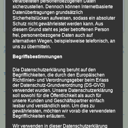
verarbeiteten personenbezogenen Daten
Veröffentlicht
in
Aktuelles
,
Archiv 2026
|
Markiert mit
Georg
sicherzustellen. Dennoch können Internetbasierte
Eibl
,
Gerhard Bauer
,
Klaffer am Hochficht
,
Lukas
Datenübertragungen grundsätzlich
Sicherheitslücken aufweisen, sodass ein absoluter
Lichtenauer
,
Paul Schmalzbauer
,
Seenlauf
,
Schutz nicht gewährleistet werden kann. Aus
Theo Schmalzbauer
diesem Grund steht es jeder betroffenen Person
frei, personenbezogene Daten auch auf
Beitragsnavigation
alternativen Wegen, beispielsweise telefonisch, an
←
North Trails – Bärenstein-Trail –
DJK-Bundessportfest – Essen,
uns zu übermitteln.
Aigen-Schlägl, 23.05.2026
23./24.05.2026
→
Begriffsbestimmungen
Die Datenschutzerklärung beruht auf den
Termine:
Begrifflichkeiten, die durch den Europäischen
Richtlinien- und Verordnungsgeber beim Erlass
der Datenschutz-Grundverordnung (DS-GVO)
verwendet wurden. Unsere Datenschutzerklärung
soll sowohl für die Öffentlichkeit als auch für
unsere Kunden und Geschäftspartner einfach
lesbar und verständlich sein. Um dies zu
gewährleisten, möchten wir vorab die verwendeten
Begrifflichkeiten erläutern.
Wir verwenden in dieser Datenschutzerklärung