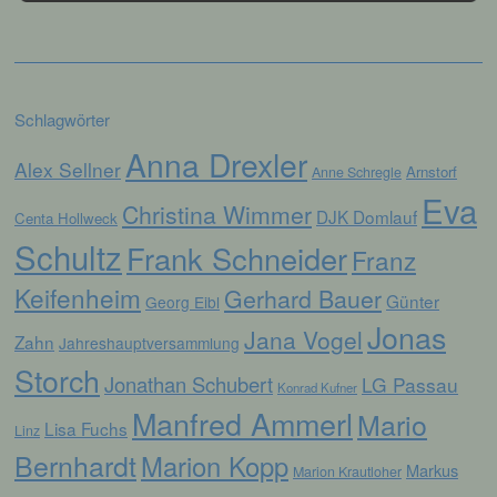
Verknüpfung, die Einschränkung, das
Löschen oder die Vernichtung.
d) Einschränkung der Verarbeitung
Schlagwörter
Einschränkung der Verarbeitung ist die
Anna Drexler
Alex Sellner
Markierung gespeicherter
Arnstorf
Anne Schregle
personenbezogener Daten mit dem Ziel, ihre
Eva
künftige Verarbeitung einzuschränken.
Christina Wimmer
DJK Domlauf
Centa Hollweck
Schultz
Frank Schneider
Franz
e) Profiling
Keifenheim
Gerhard Bauer
Günter
Georg Eibl
Jonas
Profiling ist jede Art der automatisierten
Jana Vogel
Zahn
Jahreshauptversammlung
Verarbeitung personenbezogener Daten, die
darin besteht, dass diese
Storch
Jonathan Schubert
LG Passau
personenbezogenen Daten verwendet
Konrad Kufner
werden, um bestimmte persönliche Aspekte,
Manfred Ammerl
Mario
Lisa Fuchs
die sich auf eine natürliche Person beziehen,
Linz
zu bewerten, insbesondere, um Aspekte
Bernhardt
Marion Kopp
bezüglich Arbeitsleistung, wirtschaftlicher
Markus
Marion Krautloher
Lage, Gesundheit, persönlicher Vorlieben,