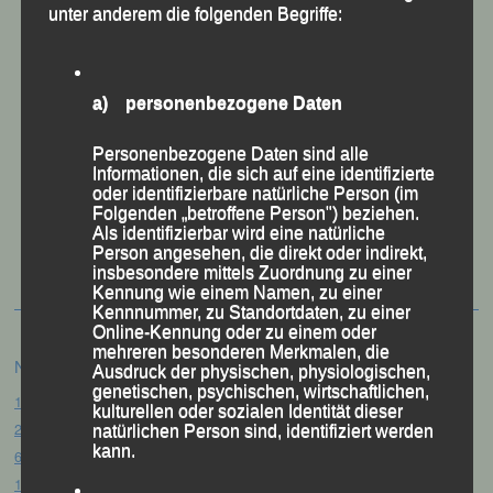
unter anderem die folgenden Begriffe:
a) personenbezogene Daten
Personenbezogene Daten sind alle
Informationen, die sich auf eine identifizierte
oder identifizierbare natürliche Person (im
Folgenden „betroffene Person") beziehen.
50 Jahre LG Passau
Als identifizierbar wird eine natürliche
Festzschrift
Person angesehen, die direkt oder indirekt,
insbesondere mittels Zuordnung zu einer
Kennung wie einem Namen, zu einer
Kennnummer, zu Standortdaten, zu einer
Online-Kennung oder zu einem oder
mehreren besonderen Merkmalen, die
Neueste Beiträge
Ausdruck der physischen, physiologischen,
genetischen, psychischen, wirtschaftlichen,
15. Pörndorfer Sommernachtslauf – Pörndorf, 01.08.2026
kulturellen oder sozialen Identität dieser
20. Goldener Steig-Lauf – Stozec/Tusset, 01.08.2026
natürlichen Person sind, identifiziert werden
kann.
61. Bergsportfest – Ortenburg, 26.07.2026
12. Loser Berglauf – Altaussee/Österreich, 25.07.2026