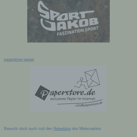
g) Verantwortlicher oder für die
Verarbeitung Verantwortlicher
Verantwortlicher oder für die Verarbeitung
Verantwortlicher ist die natürliche oder
juristische Person, Behörde, Einrichtung
oder andere Stelle, die allein oder
gemeinsam mit anderen über die Zwecke
und Mittel der Verarbeitung von
personenbezogenen Daten entscheidet.
paperstore papier
Sind die Zwecke und Mittel dieser
Verarbeitung durch das Unionsrecht oder
das Recht der Mitgliedstaaten vorgegeben,
so kann der Verantwortliche
beziehungsweise können die bestimmten
Kriterien seiner Benennung nach dem
Unionsrecht oder dem Recht der
Mitgliedstaaten vorgesehen werden.
h) Auftragsverarbeiter
Besucht doch auch mal den
Reiseblog
des Webmasters
Auftragsverarbeiter ist eine natürliche oder