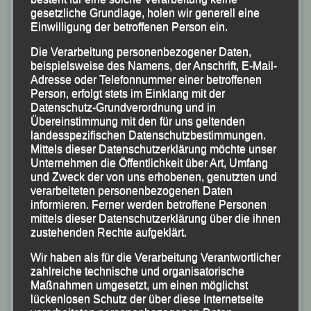
gesetzliche Grundlage, holen wir generell eine
Einwilligung der betroffenen Person ein.
Die Verarbeitung personenbezogener Daten,
beispielsweise des Namens, der Anschrift, E-Mail-
Adresse oder Telefonnummer einer betroffenen
Person, erfolgt stets im Einklang mit der
Datenschutz-Grundverordnung und in
Die beiden LG-Oldies (v.li.) Georg Eibl und Gerhard
Übereinstimmung mit den für uns geltenden
landesspezifischen Datenschutzbestimmungen.
Bauer
Mittels dieser Datenschutzerklärung möchte unser
Foto: K.S.
Unternehmen die Öffentlichkeit über Art, Umfang
und Zweck der von uns erhobenen, genutzten und
Die beiden LG-Oldies Georg Eibl und Gerhard Bauer
verarbeiteten personenbezogenen Daten
bestritten den Hauptlauf über 10,6 km rund um den
informieren. Ferner werden betroffene Personen
mittels dieser Datenschutzerklärung über die ihnen
idyllischen Urlsee durch die schattige Waldallee von
zustehenden Rechte aufgeklärt.
Klaffer. Für Georg Eibl blieben die Uhren nach 1:07:14
Wir haben als für die Verarbeitung Verantwortlicher
Stunden stehen, was für ihn Rang Sechs in seiner
zahlreiche technische und organisatorische
Altersklasse M 60 bedeutete. Gerhard Bauer belegte
Maßnahmen umgesetzt, um einen möglichst
nach 1:10:09 Stunden Rang Vier bei den 70jährigen.
lückenlosen Schutz der über diese Internetseite