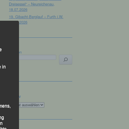
Dreisessel“ – Neureichenau,
18.07.2026
19. Gibacht-Berglauf – Furth i.W.
12.07.2026
e
Suchen
 in
Archiv
Archiv
mens,
ng
en
chte