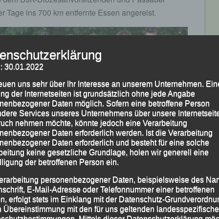
ier Tage ins 700 km entfernte Essen angereist.
enschutzerklärung
: 30.01.2022
reuen uns sehr über Ihr Interesse an unserem Unternehmen. Ein
ng der Internetseiten ist grundsätzlich ohne jede Angabe
nenbezogener Daten möglich. Sofern eine betroffene Person
dere Services unseres Unternehmens über unsere Internetseite
uch nehmen möchte, könnte jedoch eine Verarbeitung
nenbezogener Daten erforderlich werden. Ist die Verarbeitung
nenbezogener Daten erforderlich und besteht für eine solche
beitung keine gesetzliche Grundlage, holen wir generell eine
r LG Passau eingerahmt von ihren Betreuern (v.li.)
lligung der betroffenen Person ein.
n und DJK-Diözesanvorsitzender Stadtrat Siegfried
erarbeitung personenbezogener Daten, beispielsweise des Na
nschrift, E-Mail-Adresse oder Telefonnummer einer betroffenen
n, erfolgt stets im Einklang mit der Datenschutz-Grundverordnu
n Übereinstimmung mit den für uns geltenden landesspezifisch
schutzbestimmungen. Mittels dieser Datenschutzerklärung mö