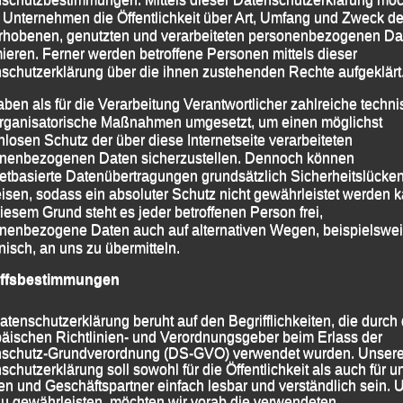
hre Wettkämpfe, verteilt über zwei Tage, im nordöstlich
 Unternehmen die Öffentlichkeit über Art, Umfang und Zweck de
n Leichtathletikstadion im „Sportpark am Hallo“ und
rhobenen, genutzten und verarbeiteten personenbezogenen Da
Anzahl von Medaillen, Top-Platzierungen und eine
mieren. Ferner werden betroffene Personen mittels dieser
schutzerklärung über die ihnen zustehenden Rechte aufgeklärt
stungen. Elf Medaillen, davon siebenmal Gold, zweimal
tanden am Schluss im Medaillenspiegel.
aben als für die Verarbeitung Verantwortlicher zahlreiche techn
rganisatorische Maßnahmen umgesetzt, um einen möglichst
tharina Hüsken im Rahmen ihres Vierkampfes ihre
nlosen Schutz der über diese Internetseite verarbeiteten
nenbezogenen Daten sicherzustellen. Dennoch können
tzt 11,39 sec. und im Weitsprung auf nun 4,07 m.
netbasierte Datenübertragungen grundsätzlich Sicherheitslücke
isen, sodass ein absoluter Schutz nicht gewährleistet werden k
 gewann Ida Kirchberger die 3.000 m in 12:40,16
iesem Grund steht es jeder betroffenen Person frei,
 der Absagen weiterer Läuferinnen auf den Titel einer
nenbezogene Daten auch auf alternativen Wegen, beispielswe
onisch, an uns zu übermitteln.
ür holte sie den Titel einen Tag später in der
m, wo sie mit einer Endzeit von 22:15,12 Minuten ihre
iffsbestimmungen
ren Plätze verwies.
atenschutzerklärung beruht auf den Begrifflichkeiten, die durch
äischen Richtlinien- und Verordnungsgeber beim Erlass der
schutz-Grundverordnung (DS-GVO) verwendet wurden. Unser
schutzerklärung soll sowohl für die Öffentlichkeit als auch für u
n und Geschäftspartner einfach lesbar und verständlich sein.
zu gewährleisten, möchten wir vorab die verwendeten