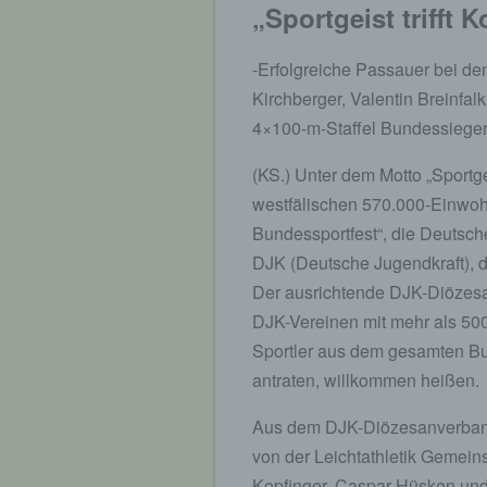
„Sportgeist trifft 
-Erfolgreiche Passauer bei de
Kirchberger, Valentin Breinfa
4×100-m-Staffel Bundessieger
(KS.) Unter dem Motto „Sportgei
westfälischen 570.000-Einwoh
Bundessportfest“, die Deutsch
DJK (Deutsche Jugendkraft), da
Der ausrichtende DJK-Diözes
DJK-Vereinen mit mehr als 500
Sportler aus dem gesamten Bu
antraten, willkommen heißen.
Aus dem DJK-Diözesanverband 
von der Leichtathletik Gemein
Kopfinger, Caspar Hüsken un