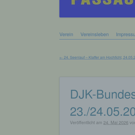
Zum
Verein
Vereinsleben
Impress
Hauptmenü
Inhalt
springen
←
24. Seenlauf – Klaffer am Hochficht, 24.05
Beitragsnavigation
DJK-Bundess
23./24.05.2
Veröffentlicht am
24. Mai 2026
vo