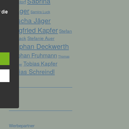
Sabrina
Ruhstorf
Prager
Samira Luck
 die
Sascha Jäger
Siegfried Kapfer
Stefan
Biersack
Stefanie Auer
Stephan Deckwerth
hren
Stephan Fruhmann
Thomas
en,
Tobias Kapfer
die
Kopfinger
Tobias Schreindl
oder
tung.
er
ung
Werbepartner