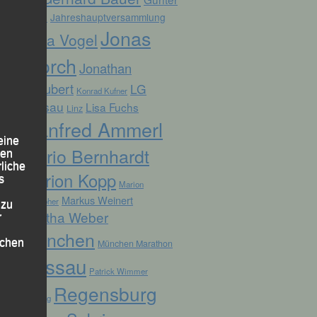
Zahn
Jahreshauptversammlung
Jonas
Jana Vogel
Storch
Jonathan
Schubert
LG
Konrad Kufner
Passau
Lisa Fuchs
Linz
Manfred Ammerl
eine
Mario Bernhardt
den
rliche
Marion Kopp
s
Marion
Markus Weinert
Krautloher
 zu
Martha Weber
r
München
lichen
München Marathon
Passau
Patrick Wimmer
Regensburg
Pocking