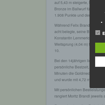
auf 5,43 m steigerte, Silber i
Bronze im Ballwurf für seine 4
1.908 Punkte und den ersten P
Während Felix Brandl im Rahm
acht belegte, seine Bestleistu
E
Konstantin Lemmerich über ne
Weitsprung (4,04 m) freuen un
10.
Bei den 14jährigen lief Tim Ko
persönliche Bestzeit, erkämpft
Minuten die Goldmedaille, übe
und wurde mit 4,72 m Vierter 
Mit persönlichen Bestleistung
rangiert Moritz Brandl jeweils