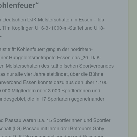
Kohlenfeuer“
n Deutschen DJK-Meisterschaften in Essen – Ida
lk, Tim Kopfinger, U16-3×1000-m-Staffel und U18-
-
st trifft Kohlenfeuer“ ging in der nordrhein-
ner-Ruhgebietsmetropole Essen das „20. DJK-
en Meisterschaften des katholischen Sportverbandes
s nur alle vier Jahre stattfindet, über die Bühne.
anverband Essen konnte dazu aus den über 1.100
.000 Mitgliedern über 3.000 Sportlerinnen und
ndesgebiet, die in 17 Sportarten gegeneinander
Passau waren u.a. 15 Sportlerinnen und Sportler
schaft (LG) Passau mit ihren drei Betreuern Gaby
d dem DJK-Diözesanvorsitzenden und Passauer