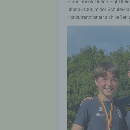
Einen absolut tollen Fight lief
über 3×1000 m der Schülerklas
Konkurrenz hinter sich ließen 