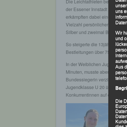
Die Leichtathleten bestritten i
unser
der Essener Innstadt gelegene
uns e
erkämpften dabei eine ganze 
infor
Daten
Vielzahl persönlicher Bestlei
Silber und zweimal Bronze, s
Wir h
und o
So steigerte die 13jährige Ka
lücke
perso
Bestleitungen über 75 m auf je
Inter
aufwe
In der Weiblichen Jugend U 18
Aus d
Minuten, musste aber aufgrund
perso
telef
Bundessiegerin verzichten. Daf
Jugendklasse U 20 über 5.000 
Begr
Konkurrentinnen auf die weite
Die D
Europ
Daten
Daten
Kunde
dies 