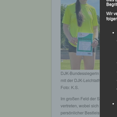
Begrif
Wir v
folge
DJK-Bundessiegerin über 5.00
mit der DJK-Leichtathletik Bu
Foto: K.S.
Im großen Feld der Schülerkla
vertreten, wobei sich Valentin 
persönlicher Bestleistung von 