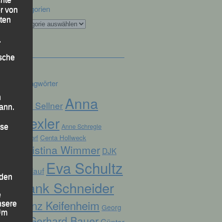
Kategorien
r von
ten
Kategorien
.
ische
Schlagwörter
n
Anna
Alex Sellner
ann.
Drexler
Anne Schregle
ise
Arnstorf
Centa Hollweck
Christina Wimmer
DJK
Eva Schultz
Domlauf
 den
Frank Schneider
e
Franz Keifenheim
nsere
Georg
 Um
Gerhard Bauer
Günter
Eibl