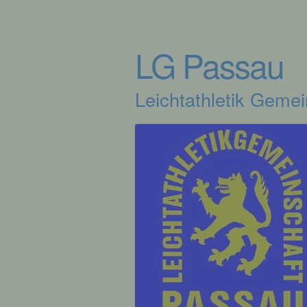
LG Passau
Leichtathletik Geme