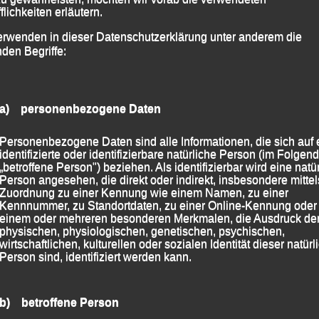
flichkeiten erläutern.
erwenden in dieser Datenschutzerklärung unter anderem die
nden Begriffe:
a) personenbezogene Daten
Personenbezogene Daten sind alle Informationen, die sich auf 
identifizierte oder identifizierbare natürliche Person (im Folgen
„betroffene Person") beziehen. Als identifizierbar wird eine natü
Person angesehen, die direkt oder indirekt, insbesondere mittel
Zuordnung zu einer Kennung wie einem Namen, zu einer
0 m Ida Kirchberger
Kennnummer, zu Standortdaten, zu einer Online-Kennung oder
ndesfachwartin Isabelle Rhine
einem oder mehreren besonderen Merkmalen, die Ausdruck de
physischen, physiologischen, genetischen, psychischen,
wirtschaftlichen, kulturellen oder sozialen Identität dieser natür
Person sind, identifiziert werden kann.
sse M 13 waren die Passauer mit drei Athleten
Breinfalk gleich fünf Medaillen sicherte. Gold mit neuer
b) betroffene Person
9,76 sec. über 75 m, Gold im Weitsprung, wo er sich