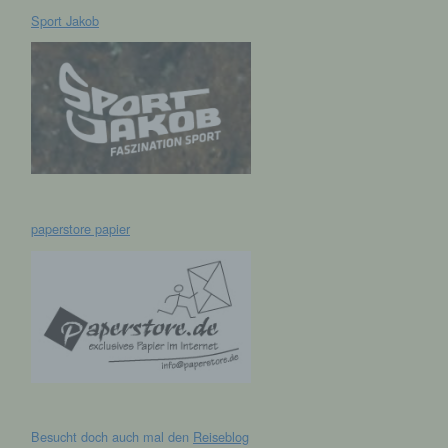
Sport Jakob
hen,
ng,
essen,
ser
paperstore papier
aten
e
fern
n und
e
Besucht doch auch mal den
Reiseblog