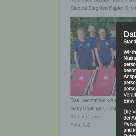
Stadtrat Siegfried Kapfer für v
Dat
Stand
Wir f
Nutzu
perso
beson
Anspr
perso
perso
Verar
Das Leichtathletik-Aufgebot de
Einwi
Gaby Kopfinger, Caspar Hüske
Die V
Kapfer (1.v.re.)
der A
Foto: K.S.
Perso
und i
Daten