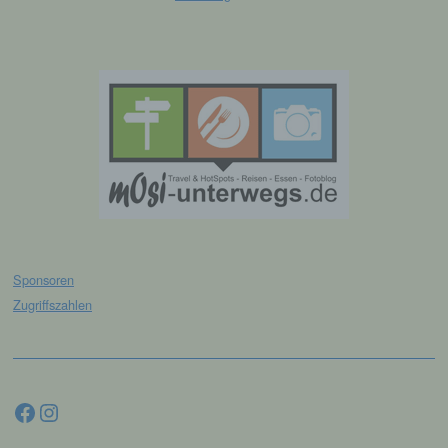
Aufenthaltsort oder Ortswechsel dieser
natürlichen Person zu analysieren oder
vorherzusagen.
f) Pseudonymisierung
Pseudonymisierung ist die Verarbeitung
personenbezogener Daten in einer Weise,
auf welche die personenbezogenen Daten
ohne Hinzuziehung zusätzlicher
Informationen nicht mehr einer spezifischen
betroffenen Person zugeordnet werden
können, sofern diese zusätzlichen
Sponsoren
Informationen gesondert aufbewahrt werden
und technischen und organisatorischen
Zugriffszahlen
Maßnahmen unterliegen, die gewährleisten,
dass die personenbezogenen Daten nicht
einer identifizierten oder identifizierbaren
natürlichen Person zugewiesen werden.
Facebook
Instagram
g) Verantwortlicher oder für die