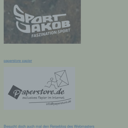
Löschen oder die Vernichtung.
d) Einschränkung der Verarbeitung
Einschränkung der Verarbeitung ist die
Markierung gespeicherter
personenbezogener Daten mit dem Ziel, ihre
künftige Verarbeitung einzuschränken.
paperstore papier
e) Profiling
Profiling ist jede Art der automatisierten
Verarbeitung personenbezogener Daten, die
darin besteht, dass diese
personenbezogenen Daten verwendet
werden, um bestimmte persönliche Aspekte,
die sich auf eine natürliche Person beziehen,
zu bewerten, insbesondere, um Aspekte
bezüglich Arbeitsleistung, wirtschaftlicher
Lage, Gesundheit, persönlicher Vorlieben,
Besucht doch auch mal den
Reiseblog
des Webmasters
Interessen, Zuverlässigkeit, Verhalten,