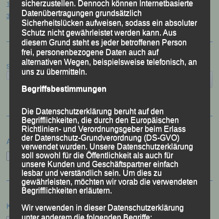
12. Loser Berglauf – Altaussee/Österreich, 25.07.2026
sicherzustellen. Dennoch können Internetbasierte
Datenübertragungen grundsätzlich
32. Sommerbiathlon – Passau, 18.07.2026
Sicherheitslücken aufweisen, sodass ein absoluter
Schutz nicht gewährleistet werden kann. Aus
diesem Grund steht es jeder betroffenen Person
frei, personenbezogene Daten auch auf
alternativen Wegen, beispielsweise telefonisch, an
Suchen
uns zu übermitteln.
Begriffsbestimmungen
Die Datenschutzerklärung beruht auf den
Begrifflichkeiten, die durch den Europäischen
Richtlinien- und Verordnungsgeber beim Erlass
der Datenschutz-Grundverordnung (DS-GVO)
Archiv
verwendet wurden. Unsere Datenschutzerklärung
Archiv
soll sowohl für die Öffentlichkeit als auch für
unsere Kunden und Geschäftspartner einfach
lesbar und verständlich sein. Um dies zu
gewährleisten, möchten wir vorab die verwendeten
Begrifflichkeiten erläutern.
Kategorien
Wir verwenden in dieser Datenschutzerklärung
unter anderem die folgenden Begriffe: