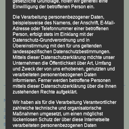
gesetzliche Grundlage, holen wir generell eine
Einwilligung der betroffenen Person ein.
Die Verarbeitung personenbezogener Daten,
beispielsweise des Namens, der Anschrift, E-Mail-
Adresse oder Telefonnummer einer betroffenen
Person, erfolgt stets im Einklang mit der
Datenschutz-Grundverordnung und in
Übereinstimmung mit den für uns geltenden
landesspezifischen Datenschutzbestimmungen.
Mittels dieser Datenschutzerklärung möchte unser
50 Jahre LG Passau
Unternehmen die Öffentlichkeit über Art, Umfang
Festzschrift
und Zweck der von uns erhobenen, genutzten und
verarbeiteten personenbezogenen Daten
informieren. Ferner werden betroffene Personen
mittels dieser Datenschutzerklärung über die ihnen
zustehenden Rechte aufgeklärt.
Neueste Beiträge
Wir haben als für die Verarbeitung Verantwortlicher
zahlreiche technische und organisatorische
15. Pörndorfer Sommernachtslauf – Pörndorf, 01.08.2026
Maßnahmen umgesetzt, um einen möglichst
20. Goldener Steig-Lauf – Stozec/Tusset, 01.08.2026
lückenlosen Schutz der über diese Internetseite
61. Bergsportfest – Ortenburg, 26.07.2026
verarbeiteten personenbezogenen Daten