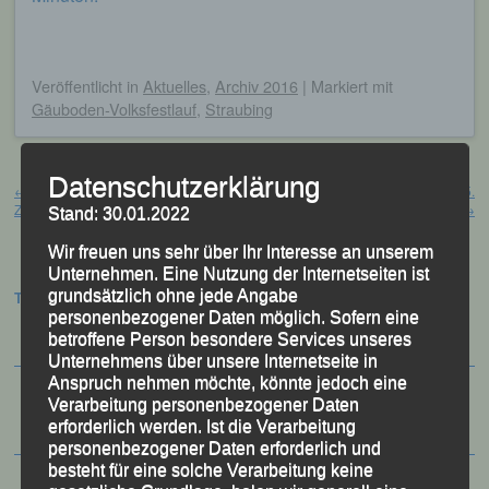
Veröffentlicht
in
Aktuelles
,
Archiv 2016
|
Markiert mit
Gäuboden-Volksfestlauf
,
Straubing
Beitragsnavigation
Datenschutzerklärung
←
1. Brotjacklriegl-Man Triathlon,
Stadtgrandprix, Marchtrenk (AUT), 15.
Zenting, 13. August 2016
August 2016
→
Stand: 30.01.2022
Wir freuen uns sehr über Ihr Interesse an unserem
Unternehmen. Eine Nutzung der Internetseiten ist
grundsätzlich ohne jede Angabe
Termine:
personenbezogener Daten möglich. Sofern eine
betroffene Person besondere Services unseres
Unternehmens über unsere Internetseite in
Anspruch nehmen möchte, könnte jedoch eine
Verarbeitung personenbezogener Daten
erforderlich werden. Ist die Verarbeitung
personenbezogener Daten erforderlich und
besteht für eine solche Verarbeitung keine