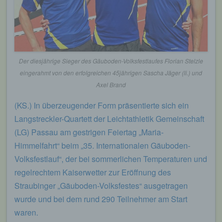
eines Cyberangriffes die zur Strafverfolgung
notwendigen Informationen bereitzustellen. Diese
anonym erhobenen Daten und Informationen
werden durch uns daher einerseits statistisch und
ferner mit dem Ziel ausgewertet, den Datenschutz
und die Datensicherheit in unserem Unternehmen
Der diesjährige Sieger des Gäuboden-Volksfestlaufes Florian Stelzle
zu erhöhen, um letztlich ein optimales
eingerahmt von den erfolgreichen 45jährigen Sascha Jäger (li.) und
Schutzniveau für die von uns verarbeiteten
personenbezogenen Daten sicherzustellen. Die
Axel Brand
anonymen Daten der Server-Logfiles werden
getrennt von allen durch eine betroffene Person
(KS.) In überzeugender Form präsentierte sich ein
angegebenen personenbezogenen Daten
Langstreckler-Quartett der Leichtathletik Gemeinschaft
gespeichert.
(LG) Passau am gestrigen Feiertag „Maria-
Registrierung auf unserer Internetseite
Himmelfahrt“ beim „35. Internationalen Gäuboden-
Volksfestlauf“, der bei sommerlichen Temperaturen und
Die betroffene Person hat die Möglichkeit, sich auf
regelrechtem Kaiserwetter zur Eröffnung des
der Internetseite des für die Verarbeitung
Verantwortlichen unter Angabe von
Straubinger „Gäuboden-Volksfestes“ ausgetragen
personenbezogenen Daten zu registrieren.
wurde und bei dem rund 290 Teilnehmer am Start
Welche personenbezogenen Daten dabei an den
für die Verarbeitung Verantwortlichen übermittelt
waren.
werden, ergibt sich aus der jeweiligen