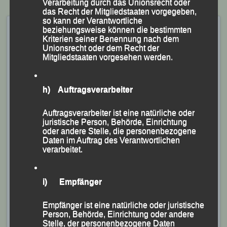
Verarbeitung durch das Unionsrecht oder
das Recht der Mitgliedstaaten vorgegeben,
so kann der Verantwortliche
Gäuboden-Festlauf
beziehungsweise können die bestimmten
Kriterien seiner Benennung nach dem
Straubing, 15. August 2019
Unionsrecht oder dem Recht der
Mitgliedstaaten vorgesehen werden.
Veröffentlicht am
15. August 2019
von
lgpassau
Florian Stelzle gewinnt Straubinger
h) Auftragsverarbeiter
Gäubodenfestlauf.
Auftragsverarbeiter ist eine natürliche oder
– Markus Siegerstetter Schnellster auf der 5-km-
juristische Person, Behörde, Einrichtung
Distanz –
oder andere Stelle, die personenbezogene
Daten im Auftrag des Verantwortlichen
verarbeitet.
i) Empfänger
Empfänger ist eine natürliche oder juristische
Person, Behörde, Einrichtung oder andere
Stelle, der personenbezogene Daten