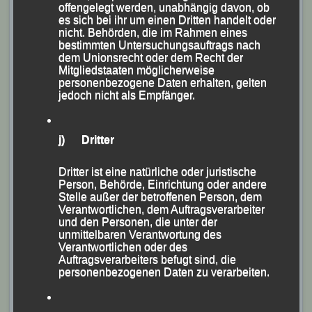
offengelegt werden, unabhängig davon, ob
es sich bei ihr um einen Dritten handelt oder
nicht. Behörden, die im Rahmen eines
bestimmten Untersuchungsauftrags nach
dem Unionsrecht oder dem Recht der
Mitgliedstaaten möglicherweise
personenbezogene Daten erhalten, gelten
jedoch nicht als Empfänger.
j) Dritter
Dritter ist eine natürliche oder juristische
Person, Behörde, Einrichtung oder andere
Stelle außer der betroffenen Person, dem
Verantwortlichen, dem Auftragsverarbeiter
und den Personen, die unter der
unmittelbaren Verantwortung des
Verantwortlichen oder des
Auftragsverarbeiters befugt sind, die
Straubinger Gäubodenfestlauf-Sieger Florian Stelzle.
personenbezogenen Daten zu verarbeiten.
(KS.) Mit seinem Sieg beim „37. Gäubodenfestlauf“