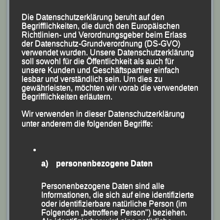
Die Datenschutzerklärung beruht auf den
Begrifflichkeiten, die durch den Europäischen
Richtlinien- und Verordnungsgeber beim Erlass
der Datenschutz-Grundverordnung (DS-GVO)
verwendet wurden. Unsere Datenschutzerklärung
soll sowohl für die Öffentlichkeit als auch für
Michael Kirchberger auf dem Weg zum 21-km-Sieg
unsere Kunden und Geschäftspartner einfach
lesbar und verständlich sein. Um dies zu
beim „Lindetwaldtrail“
gewährleisten, möchten wir vorab die verwendeten
Foto: K.S.
Begrifflichkeiten erläutern.
Wir verwenden in dieser Datenschutzerklärung
Mit seiner Endzeit von 1:23:56 Stunden erkämpfte er
unter anderem die folgenden Begriffe:
sich den Sieg im Gesamtklassement vor Jakob
Klaffenböck (CLR Sauwald Schwarzmüller) und
Helmut Knuff (SVG Ruhstorf) und gewann zudem auch
a) personenbezogene Daten
seine AK M 40.
Personenbezogene Daten sind alle
Veröffentlicht
in
Aktuelles
,
Archiv 2026
|
Markiert mit
Informationen, die sich auf eine identifizierte
Breitenberg
,
Breitenberg bewegt Dich
,
Christina Wimmer
,
oder identifizierbare natürliche Person (im
Franz Keifenheim
,
Fürth
,
Herzogstadtlauf
,
Ida Kirchberger
,
Folgenden „betroffene Person") beziehen.