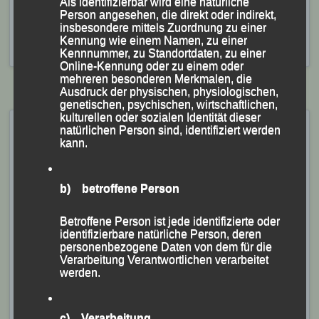
Als identifizierbar wird eine natürliche
Jonathan Schubert
,
Lindetwaldlauf
,
Lukas Lichtenauer
,
Person angesehen, die direkt oder indirekt,
Michael Kirchberger
,
parkassen Metropolmarathon
,
Paul
insbesondere mittels Zuordnung zu einer
Schmalzbauer
,
Straubing
,
Suben
,
Theo Schmalzbauer
,
Kennung wie einem Namen, zu einer
Tobias Schreindl
Kennnummer, zu Standortdaten, zu einer
Online-Kennung oder zu einem oder
mehreren besonderen Merkmalen, die
Ausdruck der physischen, physiologischen,
genetischen, psychischen, wirtschaftlichen,
kulturellen oder sozialen Identität dieser
39. Int. Gäuboden-Volksfest-
natürlichen Person sind, identifiziert werden
kann.
Lauf – Straubing, 15.08.2024
Veröffentlicht am
15. August 2024
von
lgpassau
b) betroffene Person
Erfolgreiches LG-Duo
Betroffene Person ist jede identifizierte oder
identifizierbare natürliche Person, deren
personenbezogene Daten von dem für die
-Markus Siegerstetter und Sascha Jäger beim „39.
Verarbeitung Verantwortlichen verarbeitet
Gäuboden-Volksfest-Lauf“ in Straubing-
werden.
(KS.) Mit Siegen in ihren Altersklassen (AK) glänzten
c) Verarbeitung