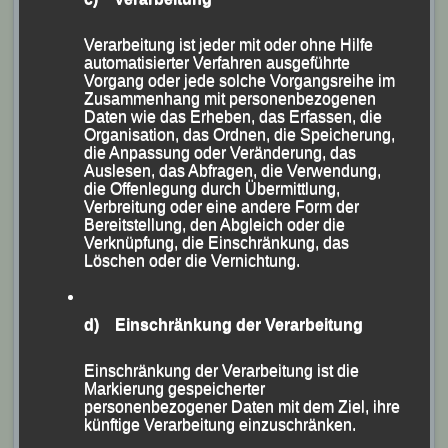
Markus Siegerstetter und Sascha Jäger von der
Leichtathletik Gemeinschaft (LG) Passau beim „39.
Verarbeitung ist jeder mit oder ohne Hilfe
Gäuboden-Volksfest-Lauf“ des FTSV Straubing, bei
automatisierter Verfahren ausgeführte
dem rund 250 Teilnehmer auf Strecken zwischen 400
Vorgang oder jede solche Vorgangsreihe im
Zusammenhang mit personenbezogenen
m und 10 km am Start waren.
Daten wie das Erheben, das Erfassen, die
Organisation, das Ordnen, die Speicherung,
Bei sommerlichen Verhältnissen und schwülen
die Anpassung oder Veränderung, das
Auslesen, das Abfragen, die Verwendung,
Temperaturen liefen die beiden LG-
die Offenlegung durch Übermittlung,
Ausdauerspezialisten im 10-km-Hauptlauf, der vom
Verbreitung oder eine andere Form der
Bereitstellung, den Abgleich oder die
zweifachen Deutschen 5000-m-Meister und EM-
Verknüpfung, die Einschränkung, das
Teilnehmer Florian Bremm (Running Gags) gewonnen
Löschen oder die Vernichtung.
wurde, ein sehr engagiertes Rennen.
d) Einschränkung der Verarbeitung
Nach 36:23 Minuten lief Markus Siegerstetter als
Vierter des Gesamteinlaufs und Sieger seiner AK M 35
Einschränkung der Verarbeitung ist die
auf der Sportanlage des FTSV Straubing über die
Markierung gespeicherter
personenbezogener Daten mit dem Ziel, ihre
Ziellinie. Für Sascha Jäger blieben die Uhren nach
künftige Verarbeitung einzuschränken.
38:19 Minuten stehen, was für ihn im