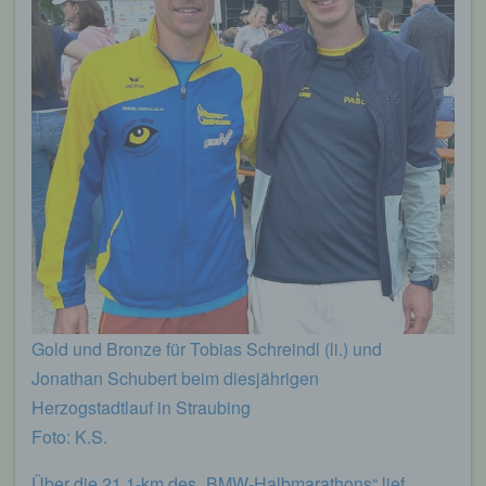
Gold und Bronze für Tobias Schreindl (li.) und
Jonathan Schubert beim diesjährigen
Herzogstadtlauf in Straubing
Foto: K.S.
Über die 21,1-km des „BMW-Halbmarathons“ lief