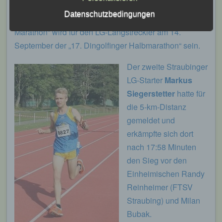
Leichtathletik Gemeinschaft Passau
Datenschutzbedingungen
Nächster Termin auf dem Weg zum „Generali München
Siegfried Kapfer
Marathon“ wird für den LG-Langstreckler am 14.
September der „17. Dingolfinger Halbmarathon“ sein.
Göttweiger Str. 45
94032 Passau
Der zweite Straubinger
LG-Starter
Markus
Deutschland
Siegerstetter
hatte für
E-Mail: info@lgpassau.de
die 5-km-Distanz
Cookies / SessionStorage / LocalStorage
gemeldet und
erkämpfte sich dort
Die Internetseiten verwenden teilweise so
nach 17:58 Minuten
genannte Cookies, LocalStorage und
SessionStorage. Dies dient dazu, unser Angebot
den Sieg vor den
nutzerfreundlicher, effektiver und sicherer zu
Einheimischen Randy
machen. Local Storage und SessionStorage ist
eine Technologie, mit welcher ihr Browser Daten
Reinheimer (FTSV
auf Ihrem Computer oder mobilen Gerät
Straubing) und Milan
abspeichert. Cookies sind Textdateien, welche
über einen Internetbrowser auf einem
Bubak.
Computersystem abgelegt und gespeichert