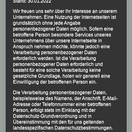
Stand: 30.01.2022
Wir freuen uns sehr über Ihr Interesse an unserem
Unternehmen. Eine Nutzung der Internetseiten ist
grundsätzlich ohne jede Angabe
personenbezogener Daten möglich. Sofern eine
betroffene Person besondere Services unseres
Unternehmens über unsere Internetseite in
Anspruch nehmen möchte, könnte jedoch eine
Verarbeitung personenbezogener Daten
erforderlich werden. Ist die Verarbeitung
personenbezogener Daten erforderlich und
besteht für eine solche Verarbeitung keine
gesetzliche Grundlage, holen wir generell eine
Ida Kirchberger Platz Drei im Damenklassement und
Einwilligung der betroffenen Person ein.
Jugendsiegerin
Die Verarbeitung personenbezogener Daten,
beim “Lindetwaldlauf“ in Suben
beispielsweise des Namens, der Anschrift, E-Mail-
Foto: K.S.
Adresse oder Telefonnummer einer betroffenen
Person, erfolgt stets im Einklang mit der
Datenschutz-Grundverordnung und in
Übereinstimmung mit den für uns geltenden
landesspezifischen Datenschutzbestimmungen.