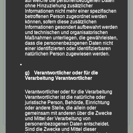
auf welche die personenbezogenen Daten
ohne Hinzuziehung zusätzlicher
Informationen nicht mehr einer spezifischen
betroffenen Person zugeordnet werden
können, sofern diese zusätzlichen
Informationen gesondert aufbewahrt werden
und technischen und organisatorischen
Maßnahmen unterliegen, die gewährleisten,
dass die personenbezogenen Daten nicht
einer identifizierten oder identifizierbaren
natürlichen Person zugewiesen werden.
g) Verantwortlicher oder für die
Verarbeitung Verantwortlicher
Das erfolgreiche LG-Duo Markus Siegerstetter (li.) und
Sascha Jäger
Verantwortlicher oder für die Verarbeitung
Foto: K.S.
Verantwortlicher ist die natürliche oder
juristische Person, Behörde, Einrichtung
Veröffentlicht
in
Aktuelles
,
Archiv 2024
|
Markiert mit
oder andere Stelle, die allein oder
Gäuboden-Festlauf Straubing
,
Markus Siegerstetter
,
Sascha
gemeinsam mit anderen über die Zwecke
Jäger
,
Straubing
und Mittel der Verarbeitung von
personenbezogenen Daten entscheidet.
Sind die Zwecke und Mittel dieser