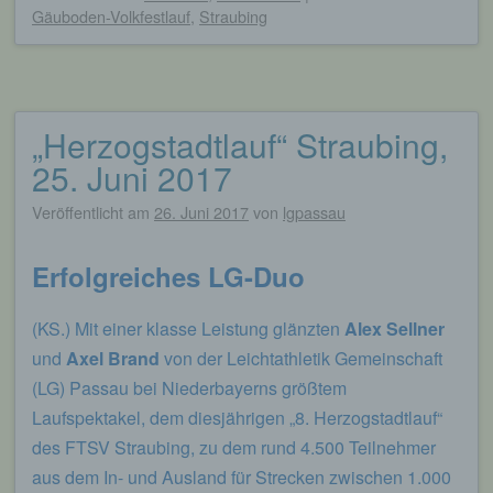
begangene Straftaten aufzuklären. Insofern ist die
Gäuboden-Volkfestlauf
,
Straubing
Speicherung dieser Daten zur Absicherung des für
die Verarbeitung Verantwortlichen erforderlich.
Eine Weitergabe dieser Daten an Dritte erfolgt
grundsätzlich nicht, sofern keine gesetzliche
Pflicht zur Weitergabe besteht oder die Weitergabe
„Herzogstadtlauf“ Straubing,
der Strafverfolgung dient.
25. Juni 2017
Die Registrierung der betroffenen Person unter
freiwilliger Angabe personenbezogener Daten
Veröffentlicht am
26. Juni 2017
von
lgpassau
dient dem für die Verarbeitung Verantwortlichen
dazu, der betroffenen Person Inhalte oder
Erfolgreiches LG-Duo
Leistungen anzubieten, die aufgrund der Natur der
Sache nur registrierten Benutzern angeboten
werden können. Registrierten Personen steht die
(KS.) Mit einer klasse Leistung glänzten
Alex Sellner
Möglichkeit frei, die bei der Registrierung
und
Axel Brand
von der Leichtathletik Gemeinschaft
angegebenen personenbezogenen Daten
jederzeit abzuändern oder vollständig aus dem
(LG) Passau bei Niederbayerns größtem
Datenbestand des für die Verarbeitung
Laufspektakel, dem diesjährigen „8. Herzogstadtlauf“
Verantwortlichen löschen zu lassen.
des FTSV Straubing, zu dem rund 4.500 Teilnehmer
Der für die Verarbeitung Verantwortliche erteilt
aus dem In- und Ausland für Strecken zwischen 1.000
jeder betroffenen Person jederzeit auf Anfrage