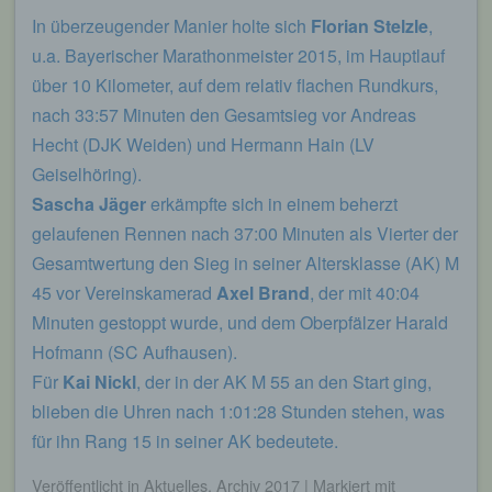
Eingabemaske, die für die Registrierung
In überzeugender Manier holte sich
Florian Stelzle
,
verwendet wird. Die von der betroffenen Person
eingegebenen personenbezogenen Daten werden
u.a. Bayerischer Marathonmeister 2015, im Hauptlauf
ausschließlich für die interne Verwendung bei dem
über 10 Kilometer, auf dem relativ flachen Rundkurs,
für die Verarbeitung Verantwortlichen und für
eigene Zwecke erhoben und gespeichert. Der für
nach 33:57 Minuten den Gesamtsieg vor Andreas
die Verarbeitung Verantwortliche kann die
Hecht (DJK Weiden) und Hermann Hain (LV
Weitergabe an einen oder mehrere
Auftragsverarbeiter, beispielsweise einen
Geiselhöring).
Paketdienstleister, veranlassen, der die
Sascha Jäger
erkämpfte sich in einem beherzt
personenbezogenen Daten ebenfalls
ausschließlich für eine interne Verwendung, die
gelaufenen Rennen nach 37:00 Minuten als Vierter der
dem für die Verarbeitung Verantwortlichen
Gesamtwertung den Sieg in seiner Altersklasse (AK) M
zuzurechnen ist, nutzt.
45 vor Vereinskamerad
Axel Brand
, der mit 40:04
Durch eine Registrierung auf der Internetseite des
Minuten gestoppt wurde, und dem Oberpfälzer Harald
für die Verarbeitung Verantwortlichen wird ferner
die vom Internet-Service-Provider (ISP) der
Hofmann (SC Aufhausen).
betroffenen Person vergebene IP-Adresse, das
Für
Kai Nickl
, der in der AK M 55 an den Start ging,
Datum sowie die Uhrzeit der Registrierung
blieben die Uhren nach 1:01:28 Stunden stehen, was
gespeichert. Die Speicherung dieser Daten erfolgt
vor dem Hintergrund, dass nur so der Missbrauch
für ihn Rang 15 in seiner AK bedeutete.
unserer Dienste verhindert werden kann, und
diese Daten im Bedarfsfall ermöglichen,
Veröffentlicht
in
Aktuelles
,
Archiv 2017
|
Markiert mit