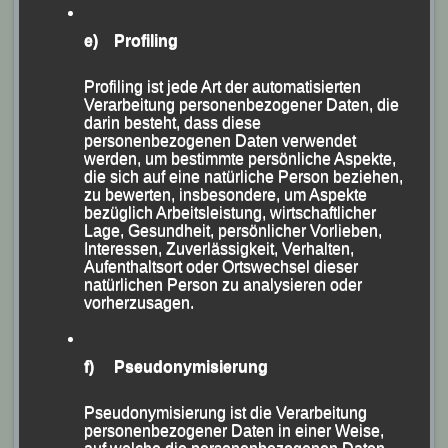
Gesamtklassement Rang Neun und den Sieg in seiner
e) Profiling
AK M 50 bedeutete.
Profiling ist jede Art der automatisierten
Verarbeitung personenbezogener Daten, die
darin besteht, dass diese
personenbezogenen Daten verwendet
werden, um bestimmte persönliche Aspekte,
die sich auf eine natürliche Person beziehen,
zu bewerten, insbesondere, um Aspekte
bezüglich Arbeitsleistung, wirtschaftlicher
Lage, Gesundheit, persönlicher Vorlieben,
Interessen, Zuverlässigkeit, Verhalten,
Aufenthaltsort oder Ortswechsel dieser
natürlichen Person zu analysieren oder
vorherzusagen.
f) Pseudonymisierung
Pseudonymisierung ist die Verarbeitung
personenbezogener Daten in einer Weise,