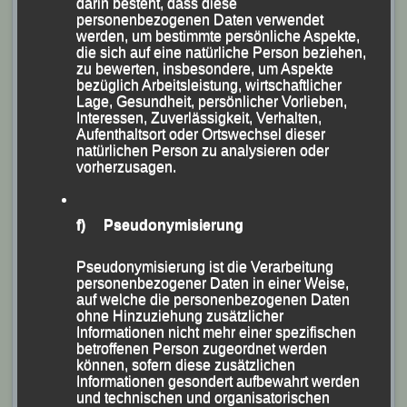
-Sabrina Prager gewinnt über 12,5 km – Samira Luck
darin besteht, dass diese
personenbezogenen Daten verwendet
schnellste Jugendliche beim Halbmarathon – Marion
werden, um bestimmte persönliche Aspekte,
Krautloher holt Bronze im Marathon – Lukas
die sich auf eine natürliche Person beziehen,
zu bewerten, insbesondere, um Aspekte
Lichtenauer gewinnt Bronze in der U 12-
bezüglich Arbeitsleistung, wirtschaftlicher
Lage, Gesundheit, persönlicher Vorlieben,
(KS.) Äußerst erfolgreich präsentierten sich Theo
Interessen, Zuverlässigkeit, Verhalten,
Aufenthaltsort oder Ortswechsel dieser
Schmalzbauer, Lukas Lichtenauer,
natürlichen Person zu analysieren oder
vorherzusagen.
Sabrina Prager, Marion Kopp, Manfred Ammerl und
Bernie Gässl von der Leichtathletik Gemeinschaft (LG)
f) Pseudonymisierung
Passau im Beisein ihres Vorstandes Stadtrat Siegfried
Kapfer, der in seiner Eigenschaft als DJK-
Pseudonymisierung ist die Verarbeitung
Diözesanvorsitzender vor Ort war, beim 25jährigen
personenbezogener Daten in einer Weise,
Jubiläum des traditionellen „Dreiburgenland-
auf welche die personenbezogenen Daten
ohne Hinzuziehung zusätzlicher
Marathon“, wo heuer bei frühlingshaftem Wetter eine
Informationen nicht mehr einer spezifischen
Rekordbeteiligung von über 300 Teilnehmern aus dem
betroffenen Person zugeordnet werden
können, sofern diese zusätzlichen
In- und Ausland zu verzeichnen war.
Informationen gesondert aufbewahrt werden
und technischen und organisatorischen