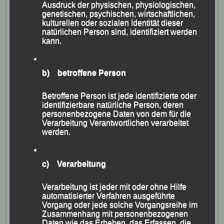
Ausdruck der physischen, physiologischen,
genetischen, psychischen, wirtschaftlichen,
kulturellen oder sozialen Identität dieser
natürlichen Person sind, identifiziert werden
kann.
b) betroffene Person
Michael Kirchberger auf dem Weg zum 21-km-Sieg
Betroffene Person ist jede identifizierte oder
identifizierbare natürliche Person, deren
beim „Lindetwaldtrail“
personenbezogene Daten von dem für die
Foto: K.S.
Verarbeitung Verantwortlichen verarbeitet
werden.
Mit seiner Endzeit von 1:23:56 Stunden erkämpfte er
sich den Sieg im Gesamtklassement vor Jakob
c) Verarbeitung
Klaffenböck (CLR Sauwald Schwarzmüller) und
Helmut Knuff (SVG Ruhstorf) und gewann zudem auch
Verarbeitung ist jeder mit oder ohne Hilfe
seine AK M 40.
automatisierter Verfahren ausgeführte
Vorgang oder jede solche Vorgangsreihe im
Zusammenhang mit personenbezogenen
Veröffentlicht
in
Aktuelles
,
Archiv 2026
|
Markiert mit
Daten wie das Erheben, das Erfassen, die