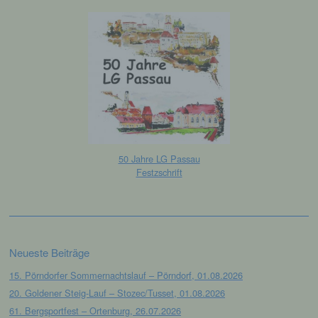
Benutzer unserer Internetseite wiederzuerkennen.
Zweck dieser Wiedererkennung ist es, den
Nutzern die Verwendung unserer Internetseite zu
erleichtern. Der Benutzer einer Internetseite, die
Cookies verwendet, muss beispielsweise nicht bei
jedem Besuch der Internetseite erneut seine
Zugangsdaten eingeben, weil dies von der
Internetseite und dem auf dem Computersystem
des Benutzers abgelegten Cookie übernommen
wird. Ein weiteres Beispiel ist das Cookie eines
Warenkorbes im Online-Shop. Der Online-Shop
50 Jahre LG Passau
merkt sich die Artikel, die ein Kunde in den
Festzschrift
virtuellen Warenkorb gelegt hat, über ein Cookie.
Die betroffene Person kann die Setzung von
Cookies durch unsere Internetseite jederzeit
mittels einer entsprechenden Einstellung des
genutzten Internetbrowsers verhindern und damit
Neueste Beiträge
der Setzung von Cookies dauerhaft
widersprechen. Ferner können bereits gesetzte
15. Pörndorfer Sommernachtslauf – Pörndorf, 01.08.2026
Cookies jederzeit über einen Internetbrowser oder
20. Goldener Steig-Lauf – Stozec/Tusset, 01.08.2026
andere Softwareprogramme gelöscht werden. Dies
61. Bergsportfest – Ortenburg, 26.07.2026
ist in allen gängigen Internetbrowsern möglich.