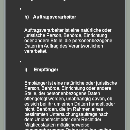
h) Auftragsverarbeiter
Auftragsverarbeiter ist eine natürliche oder
juristische Person, Behörde, Einrichtung
oder andere Stelle, die personenbezogene
Daten im Auftrag des Verantwortlichen
verarbeitet.
i) Empfänger
Empfänger ist eine natürliche oder juristische
Person, Behörde, Einrichtung oder andere
Das erfolgreiche LG-Schüler-Duo (v.li.) Theo
Stelle, der personenbezogene Daten
Schmalzbauer
offengelegt werden, unabhängig davon, ob
es sich bei ihr um einen Dritten handelt oder
und Lukas Lichtenauer
nicht. Behörden, die im Rahmen eines
Foto: K.S.
bestimmten Untersuchungsauftrags nach
dem Unionsrecht oder dem Recht der
Mitgliedstaaten möglicherweise
In der AK U 12 holte sich der 10jährige Lukas
personenbezogene Daten erhalten, gelten