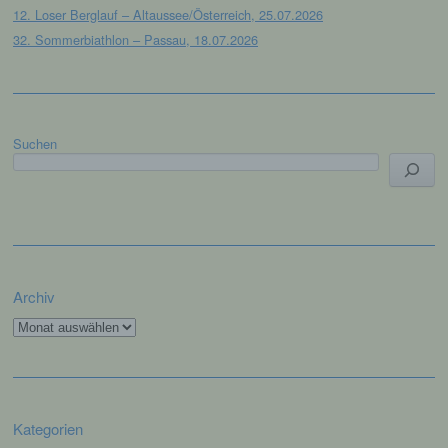
Deaktiviert die betroffene Person die Setzung von
12. Loser Berglauf – Altaussee/Österreich, 25.07.2026
Cookies in dem genutzten Internetbrowser, sind
32. Sommerbiathlon – Passau, 18.07.2026
unter Umständen nicht alle Funktionen unserer
Internetseite vollumfänglich nutzbar.
Erfassung von allgemeinen Daten und
Informationen
Suchen
Die Internetseite erfasst mit jedem Aufruf der
Internetseite durch eine betroffene Person oder ein
automatisiertes System eine Reihe von
allgemeinen Daten und Informationen. Diese
allgemeinen Daten und Informationen werden in
den Logfiles des Servers gespeichert. Erfasst
werden können die (1) verwendeten Browsertypen
Archiv
und Versionen, (2) das vom zugreifenden System
verwendete Betriebssystem, (3) die Internetseite,
Archiv
von welcher ein zugreifendes System auf unsere
Internetseite gelangt (sogenannte Referrer), (4) die
Unterwebseiten, welche über ein zugreifendes
System auf unserer Internetseite angesteuert
werden, (5) das Datum und die Uhrzeit eines
Zugriffs auf die Internetseite, (6) eine Internet-
Kategorien
Protokoll-Adresse (IP-Adresse), (7) der Internet-