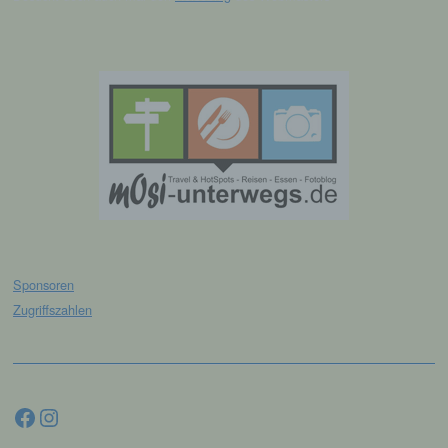
der Strafverfolgung dient.
Die Registrierung der betroffenen Person unter
freiwilliger Angabe personenbezogener Daten
dient dem für die Verarbeitung Verantwortlichen
dazu, der betroffenen Person Inhalte oder
Leistungen anzubieten, die aufgrund der Natur der
Sache nur registrierten Benutzern angeboten
werden können. Registrierten Personen steht die
Möglichkeit frei, die bei der Registrierung
angegebenen personenbezogenen Daten
jederzeit abzuändern oder vollständig aus dem
Datenbestand des für die Verarbeitung
Verantwortlichen löschen zu lassen.
Sponsoren
Der für die Verarbeitung Verantwortliche erteilt
Zugriffszahlen
jeder betroffenen Person jederzeit auf Anfrage
Auskunft darüber, welche personenbezogenen
Daten über die betroffene Person gespeichert sind.
Ferner berichtigt oder löscht der für die
Facebook
Instagram
Verarbeitung Verantwortliche personenbezogene
Daten auf Wunsch oder Hinweis der betroffenen
Person, soweit dem keine gesetzlichen