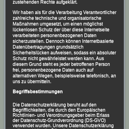
zustehenden Rechte aufgeklärt.
Wir haben als für die Verarbeitung Verantwortlicher
zahlreiche technische und organisatorische
Maßnahmen umgesetzt, um einen möglichst
lückenlosen Schutz der über diese Internetseite
verarbeiteten personenbezogenen Daten
sicherzustellen. Dennoch können Internetbasierte
Datenübertragungen grundsätzlich
Sicherheitslücken aufweisen, sodass ein absoluter
Schutz nicht gewährleistet werden kann. Aus
diesem Grund steht es jeder betroffenen Person
frei, personenbezogene Daten auch auf
alternativen Wegen, beispielsweise telefonisch, an
uns zu übermitteln.
Ida Kirchberger Platz Drei im Damenklassement und
Begriffsbestimmungen
Jugendsiegerin
beim “Lindetwaldlauf“ in Suben
Die Datenschutzerklärung beruht auf den
Begrifflichkeiten, die durch den Europäischen
Foto: K.S.
Richtlinien- und Verordnungsgeber beim Erlass
der Datenschutz-Grundverordnung (DS-GVO)
verwendet wurden. Unsere Datenschutzerklärung