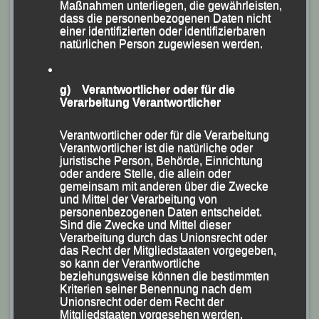
Der jüngste LG-Aktive, der achtjährige Theo
Maßnahmen unterliegen, die gewährleisten,
dass die personenbezogenen Daten nicht
Schmalzbauer lief über 2,1 km der Altersklasse (AK) U
einer identifizierten oder identifizierbaren
10, die von Noah Köck (DJK Laufwölfe Fürsteneck)
natürlichen Person zugewiesen werden.
gewonnen wurde nach 10:22 Minuten als
ausgezeichneter Fünfter über die Ziellinie.
g) Verantwortlicher oder für die
Verarbeitung Verantwortlicher
Verantwortlicher oder für die Verarbeitung
Verantwortlicher ist die natürliche oder
juristische Person, Behörde, Einrichtung
oder andere Stelle, die allein oder
gemeinsam mit anderen über die Zwecke
und Mittel der Verarbeitung von
personenbezogenen Daten entscheidet.
Sind die Zwecke und Mittel dieser
Verarbeitung durch das Unionsrecht oder
das Recht der Mitgliedstaaten vorgegeben,
so kann der Verantwortliche
beziehungsweise können die bestimmten
Kriterien seiner Benennung nach dem
Unionsrecht oder dem Recht der
Mitgliedstaaten vorgesehen werden.