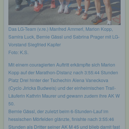
94032 Passau
Deutschland
E-Mail: info@lgpassau.de
Das LG-Team (v.re.) Manfred Ammerl, Marion Kopp,
Cookies / SessionStorage / LocalStorage
Samira Luck, Bernie Gässl und Sabrina Prager mit LG-
Vorstand Siegfried Kapfer
Die Internetseiten verwenden teilweise so
genannte Cookies, LocalStorage und
Foto: K.S.
SessionStorage. Dies dient dazu, unser Angebot
nutzerfreundlicher, effektiver und sicherer zu
Mit einem couragierten Auftritt erkämpfte sich Marion
machen. Local Storage und SessionStorage ist
Kopp auf der Marathon-Distanz nach 3:55:44 Stunden
eine Technologie, mit welcher ihr Browser Daten
auf Ihrem Computer oder mobilen Gerät
Platz Drei hinter der Tschechin Alena Vaneckova
abspeichert. Cookies sind Textdateien, welche
(Cyclo Jiricka Budweis) und der einheimischen Trail-
über einen Internetbrowser auf einem
Computersystem abgelegt und gespeichert
Läuferin Kathrin Maurer und gewann zudem ihre AK W
werden. Sie können die Verwendung von Cookies,
50.
LocalStorage und SessionStorage durch
entsprechende Einstellung in Ihrem Browser
Bernie Gässl, der zuletzt beim 6-Stunden-Lauf im
verhindern.
hessischen Mörfelden glänzte, finishte nach 3:55:46
Zahlreiche Internetseiten und Server verwenden
Stunden als Dritter seiner AK M 45 und blieb damit fast