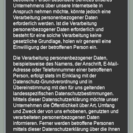
hinter den beiden Österreicherinnen Lena Lechl und
Unternehmens über unsere Internetseite in
Theresa Gruber als Dritte der Damen-Gesamtwertung
Anspruch nehmen möchte, könnte jedoch eine
Verarbeitung personenbezogener Daten
und Siegerin der weiblichen Jugend U 20 ins Ziel kam,
erforderlich werden. Ist die Verarbeitung
bestritt Vater Michael Kirchberger den zum 6. Mal
personenbezogener Daten erforderlich und
ausgetragenen „Helvetia Lindetwaldtrail“ über 21 km.
besteht für eine solche Verarbeitung keine
gesetzliche Grundlage, holen wir generell eine
Einwilligung der betroffenen Person ein.
Die Verarbeitung personenbezogener Daten,
beispielsweise des Namens, der Anschrift, E-Mail-
Adresse oder Telefonnummer einer betroffenen
Person, erfolgt stets im Einklang mit der
Datenschutz-Grundverordnung und in
Übereinstimmung mit den für uns geltenden
landesspezifischen Datenschutzbestimmungen.
Mittels dieser Datenschutzerklärung möchte unser
Unternehmen die Öffentlichkeit über Art, Umfang
und Zweck der von uns erhobenen, genutzten und
verarbeiteten personenbezogenen Daten
informieren. Ferner werden betroffene Personen
mittels dieser Datenschutzerklärung über die ihnen