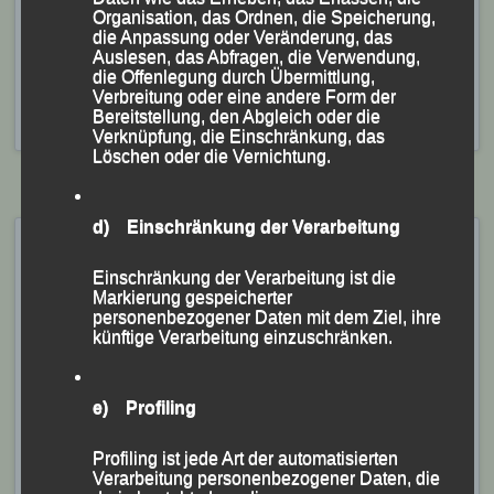
Breitenberg
,
Breitenberg bewegt Dich
,
Christina Wimmer
,
Organisation, das Ordnen, die Speicherung,
Franz Keifenheim
,
Fürth
,
Herzogstadtlauf
,
Ida Kirchberger
,
die Anpassung oder Veränderung, das
Jonathan Schubert
,
Lindetwaldlauf
,
Lukas Lichtenauer
,
Auslesen, das Abfragen, die Verwendung,
Michael Kirchberger
,
parkassen Metropolmarathon
,
Paul
die Offenlegung durch Übermittlung,
Verbreitung oder eine andere Form der
Schmalzbauer
,
Straubing
,
Suben
,
Theo Schmalzbauer
,
Bereitstellung, den Abgleich oder die
Tobias Schreindl
Verknüpfung, die Einschränkung, das
Löschen oder die Vernichtung.
d) Einschränkung der Verarbeitung
25. Dreiburgenland-
Marathon – Thurmansbang,
Einschränkung der Verarbeitung ist die
Markierung gespeicherter
25.04.2026
personenbezogener Daten mit dem Ziel, ihre
künftige Verarbeitung einzuschränken.
Veröffentlicht am
25. April 2026
von
lgpassau
Erfolgreiches LG-Team beim „ 25.
e) Profiling
Dreiburgenland-Marathon“
Profiling ist jede Art der automatisierten
Verarbeitung personenbezogener Daten, die