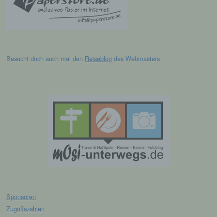
SessionStorage. Dies dient dazu, unser Angebot
nutzerfreundlicher, effektiver und sicherer zu
machen. Local Storage und SessionStorage ist
eine Technologie, mit welcher ihr Browser Daten
auf Ihrem Computer oder mobilen Gerät
abspeichert. Cookies sind Textdateien, welche
Besucht doch auch mal den
Reiseblog
des Webmasters
über einen Internetbrowser auf einem
Computersystem abgelegt und gespeichert
werden. Sie können die Verwendung von Cookies,
LocalStorage und SessionStorage durch
entsprechende Einstellung in Ihrem Browser
verhindern.
Zahlreiche Internetseiten und Server verwenden
Cookies. Viele Cookies enthalten eine sogenannte
Cookie-ID. Eine Cookie-ID ist eine eindeutige
Kennung des Cookies. Sie besteht aus einer
Zeichenfolge, durch welche Internetseiten und
Server dem konkreten Internetbrowser zugeordnet
werden können, in dem das Cookie gespeichert
wurde. Dies ermöglicht es den besuchten
Sponsoren
Internetseiten und Servern, den individuellen
Browser der betroffenen Person von anderen
Zugriffszahlen
Internetbrowsern, die andere Cookies enthalten,