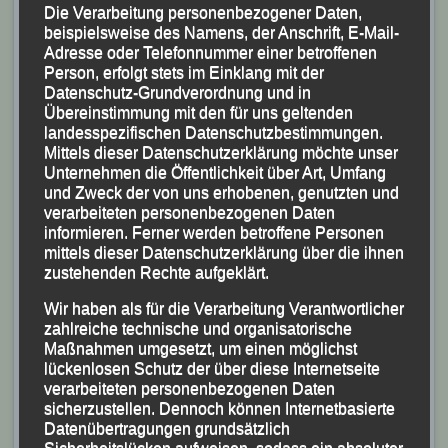
Die Verarbeitung personenbezogener Daten,
beispielsweise des Namens, der Anschrift, E-Mail-
Adresse oder Telefonnummer einer betroffenen
Person, erfolgt stets im Einklang mit der
Datenschutz-Grundverordnung und in
Übereinstimmung mit den für uns geltenden
landesspezifischen Datenschutzbestimmungen.
Mittels dieser Datenschutzerklärung möchte unser
Unternehmen die Öffentlichkeit über Art, Umfang
und Zweck der von uns erhobenen, genutzten und
verarbeiteten personenbezogenen Daten
informieren. Ferner werden betroffene Personen
mittels dieser Datenschutzerklärung über die ihnen
zustehenden Rechte aufgeklärt.
Wir haben als für die Verarbeitung Verantwortlicher
Schnellstes Mittelstrecken-Duo Johannes (Start-Nr. 54) und Simon
zahlreiche technische und organisatorische
Maßnahmen umgesetzt, um einen möglichst
Simmet
lückenlosen Schutz der über diese Internetseite
verarbeiteten personenbezogenen Daten
sicherzustellen. Dennoch können Internetbasierte
Datenübertragungen grundsätzlich
Schnellste Weibliche Teilnehmerin über die 3.000 m