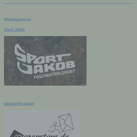
Verantwortlichen
Verantwortlicher im Sinne der Datenschutz-
Werbepartner
Grundverordnung, sonstiger in den Mitgliedstaaten
der Europäischen Union geltenden
Sport Jakob
Datenschutzgesetze und anderer Bestimmungen
mit datenschutzrechtlichem Charakter ist die:
Leichtathletik Gemeinschaft Passau
Siegfried Kapfer
Göttweiger Str. 45
94032 Passau
Deutschland
paperstore papier
E-Mail: info@lgpassau.de
Cookies / SessionStorage / LocalStorage
Die Internetseiten verwenden teilweise so
genannte Cookies, LocalStorage und