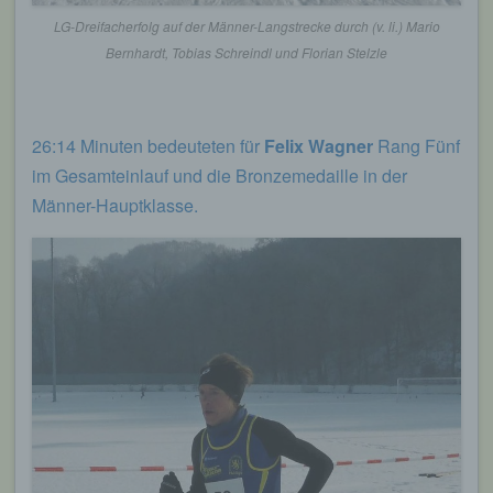
LG-Dreifacherfolg auf der Männer-Langstrecke durch (v. li.) Mario
Bernhardt, Tobias Schreindl und Florian Stelzle
26:14 Minuten bedeuteten für
Felix Wagner
Rang Fünf
im Gesamteinlauf und die Bronzemedaille in der
Männer-Hauptklasse.