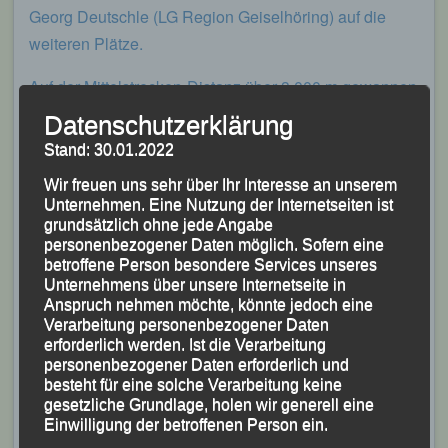
Georg Deutschle (LG Region Geiselhöring) auf die
weiteren Plätze.
Auf der Mittelstrecken-Distanz über 3.000 m gewannen
die LG-Neuzugänge
Johannes
Simmet
und
Simon
Datenschutzerklärung
Simmet
, die beide noch der Jugend U20 angehören, in
Stand: 30.01.2022
9:46 bzw. 9:56 Minuten den Gesamteinlauf und
Wir freuen uns sehr über Ihr Interesse an unserem
sicherten sich zudem den Sieg in ihrer Jugendklasse.
Unternehmen. Eine Nutzung der Internetseiten ist
grundsätzlich ohne jede Angabe
personenbezogener Daten möglich. Sofern eine
betroffene Person besondere Services unseres
Unternehmens über unsere Internetseite in
Anspruch nehmen möchte, könnte jedoch eine
Verarbeitung personenbezogener Daten
erforderlich werden. Ist die Verarbeitung
personenbezogener Daten erforderlich und
besteht für eine solche Verarbeitung keine
gesetzliche Grundlage, holen wir generell eine
Einwilligung der betroffenen Person ein.