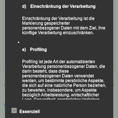
d) Einschränkung der Verarbeitung
Jana Vogel, die Siegerin auf der Frauen-Mittelstrecke
Einschränkung der Verarbeitung ist die
Markierung gespeicherter
personenbezogener Daten mit dem Ziel, ihre
künftige Verarbeitung einzuschränken.
Mit ihren Endzeiten von 11:45 und 12:56 Minuten
holten
Jana Vogel
und
Jana Absmeier
einen LG-
Doppelsieg in der Frauenwertung.
e) Profiling
Veröffentlicht
in
Aktuelles
|
Markiert mit
Dingolfing
,
Profiling ist jede Art der automatisierten
Dingolfinger Stadtion-Cross
Verarbeitung personenbezogener Daten, die
darin besteht, dass diese
personenbezogenen Daten verwendet
Beitragsnavigation
werden, um bestimmte persönliche Aspekte,
←
Werner Brysch ein 70er
Urlaubsgrüße von Christian Teibrich
→
die sich auf eine natürliche Person beziehen,
zu bewerten, insbesondere, um Aspekte
bezüglich Arbeitsleistung, wirtschaftlicher
Lage, Gesundheit, persönlicher Vorlieben,
Interessen, Zuverlässigkeit, Verhalten,
Termine:
Aufenthaltsort oder Ortswechsel dieser
Essenziell
natürlichen Person zu analysieren oder