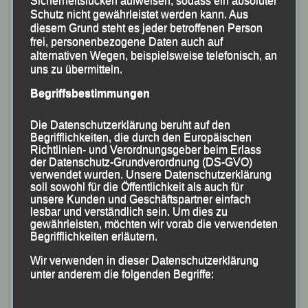
Sicherheitslücken aufweisen, sodass ein absoluter
war die U20-Jugendliche
Lena Absmeier
, für die
Schutz nicht gewährleistet werden kann. Aus
11:08 Minuten gestoppt wurden und die sich damit
diesem Grund steht es jeder betroffenen Person
frei, personenbezogene Daten auch auf
auch den Sieg in ihrer Jugendklasse sicherte.
alternativen Wegen, beispielsweise telefonisch, an
uns zu übermitteln.
Begriffsbestimmungen
Die Datenschutzerklärung beruht auf den
Begrifflichkeiten, die durch den Europäischen
Richtlinien- und Verordnungsgeber beim Erlass
der Datenschutz-Grundverordnung (DS-GVO)
verwendet wurden. Unsere Datenschutzerklärung
soll sowohl für die Öffentlichkeit als auch für
unsere Kunden und Geschäftspartner einfach
lesbar und verständlich sein. Um dies zu
gewährleisten, möchten wir vorab die verwendeten
Begrifflichkeiten erläutern.
Wir verwenden in dieser Datenschutzerklärung
unter anderem die folgenden Begriffe: