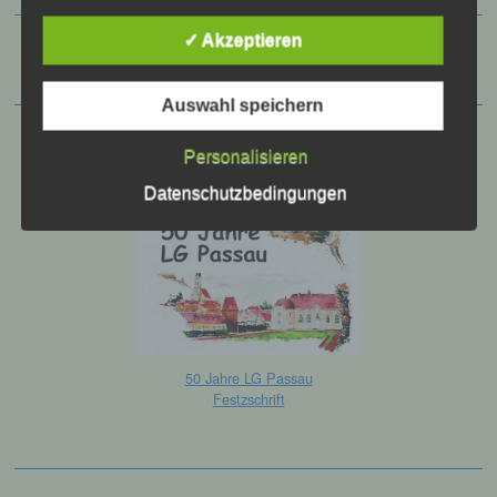
vorherzusagen.
✓ Akzeptieren
f) Pseudonymisierung
Auswahl speichern
Pseudonymisierung ist die Verarbeitung
personenbezogener Daten in einer Weise,
Personalisieren
auf welche die personenbezogenen Daten
ohne Hinzuziehung zusätzlicher
Datenschutzbedingungen
Informationen nicht mehr einer spezifischen
betroffenen Person zugeordnet werden
können, sofern diese zusätzlichen
Informationen gesondert aufbewahrt werden
und technischen und organisatorischen
Maßnahmen unterliegen, die gewährleisten,
dass die personenbezogenen Daten nicht
einer identifizierten oder identifizierbaren
natürlichen Person zugewiesen werden.
50 Jahre LG Passau
Festzschrift
g) Verantwortlicher oder für die
Verarbeitung Verantwortlicher