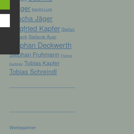
Prager
Samira Luck
Sascha Jäger
hren
Siegfried Kapfer
Stefan
en,
die
Biersack
Stefanie Auer
Stephan Deckwerth
oder
Stephan Fruhmann
Thomas
tung.
Tobias Kapfer
Kopfinger
Tobias Schreindl
er
ung
Werbepartner