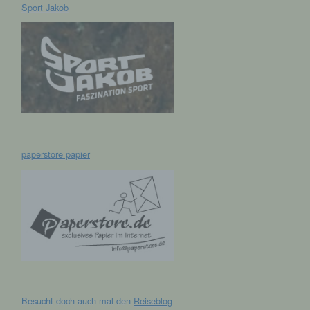
Sport Jakob
hen,
ng,
essen,
ser
paperstore papier
aten
e
fern
n und
e
esen
Besucht doch auch mal den
Reiseblog
cher