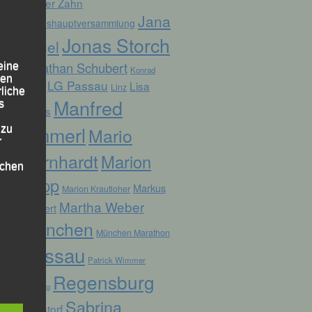
Günter Zahn
Jana
Jahreshauptversammlung
Jonas Storch
Vogel
Jonathan Schubert
eine
Konrad
den
LG Passau
Lisa
Linz
Kufner
rliche
Manfred
s
Fuchs
Ammerl
 zu
Mario
r
Bernhardt
Marion
lichen
Kopp
Markus
Marion Krautloher
Martha Weber
Weinert
München
München Marathon
Passau
Patrick Wimmer
 die
Regensburg
Pocking
Sabrina
Ruhstorf