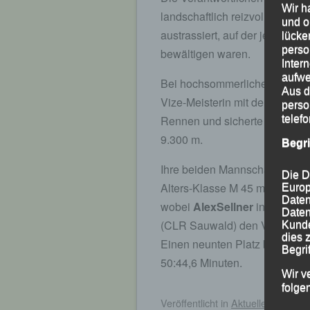
Wir h
landschaftlich reizvolle Streck
und o
austrassiert, auf der je nach 
lücke
perso
bewältigen waren.
Inter
aufwe
Bei hochsommerlichen Verhält
Aus d
Vize-Meisterin mit der 10-km-
perso
telef
Rennen und sicherte sich nac
9.300 m.
Begr
Ihre beiden Mannschaftskam
Die D
Alters-Klasse M 45 mit 32:49,6
Europ
Daten
wobei
AlexSellner
in der Män
Daten
(CLR Sauwald) den Vortritt la
Kunde
dies 
Einen neunten Platz belegte
G
Begrif
50:44,6 Minuten.
Wir v
folge
Veröffentlicht
in
Aktuelles
,
Archiv