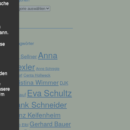
ische
Kategorien
n
ann.
Schlagwörter
ise
Anna
Alex Sellner
Drexler
Anne Schregle
 den
Arnstorf
Centa Hollweck
Christina Wimmer
DJK
e
nsere
Eva Schultz
Domlauf
 Um
Frank Schneider
Franz Keifenheim
Gerhard Bauer
Georg Eibl