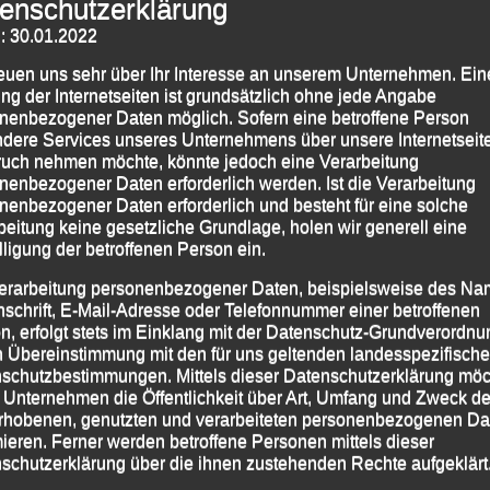
enschutzerklärung
: 30.01.2022
reuen uns sehr über Ihr Interesse an unserem Unternehmen. Ein
ng der Internetseiten ist grundsätzlich ohne jede Angabe
nenbezogener Daten möglich. Sofern eine betroffene Person
dere Services unseres Unternehmens über unsere Internetseite
uch nehmen möchte, könnte jedoch eine Verarbeitung
nenbezogener Daten erforderlich werden. Ist die Verarbeitung
nenbezogener Daten erforderlich und besteht für eine solche
beitung keine gesetzliche Grundlage, holen wir generell eine
lligung der betroffenen Person ein.
erarbeitung personenbezogener Daten, beispielsweise des Na
nschrift, E-Mail-Adresse oder Telefonnummer einer betroffenen
n, erfolgt stets im Einklang mit der Datenschutz-Grundverordnu
slauf (v.li.) Alex Sellner, Sabrina Prager und Sascha Jäger.
n Übereinstimmung mit den für uns geltenden landesspezifisch
schutzbestimmungen. Mittels dieser Datenschutzerklärung mö
Leistung sicherte sich
Sabrina Prager
von der
 Unternehmen die Öffentlichkeit über Art, Umfang und Zweck de
rhobenen, genutzten und verarbeiteten personenbezogenen Da
LG) Passau den Sieg beim „8. Bad Birnbacher
mieren. Ferner werden betroffene Personen mittels dieser
er 350 Sportlerinnen und Sportler am Start waren.
schutzerklärung über die ihnen zustehenden Rechte aufgeklärt
ad Birnbach hatten im niederbayerischen Kurort eine