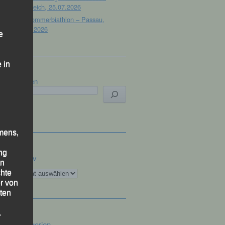
Österreich, 25.07.2026
32. Sommerbiathlon – Passau,
18.07.2026
e
 in
Suchen
mens,
ng
Archiv
en
Archiv
chte
r von
ten
.
Kategorien