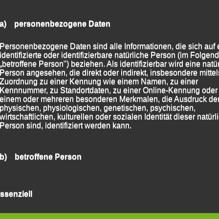
a) personenbezogene Daten
Personenbezogene Daten sind alle Informationen, die sich auf 
09. – 10. Juli
Parklauf, Osterhofen, 09. Juli 2016
→
identifizierte oder identifizierbare natürliche Person (im Folgen
„betroffene Person") beziehen. Als identifizierbar wird eine natü
Person angesehen, die direkt oder indirekt, insbesondere mittel
Zuordnung zu einer Kennung wie einem Namen, zu einer
Kennnummer, zu Standortdaten, zu einer Online-Kennung oder
einem oder mehreren besonderen Merkmalen, die Ausdruck de
physischen, physiologischen, genetischen, psychischen,
wirtschaftlichen, kulturellen oder sozialen Identität dieser natür
Person sind, identifiziert werden kann.
b) betroffene Person
Betroffene Person ist jede identifizierte oder identifizierbare
natürliche Person, deren personenbezogene Daten von dem für
ssenziell
Verarbeitung Verantwortlichen verarbeitet werden.