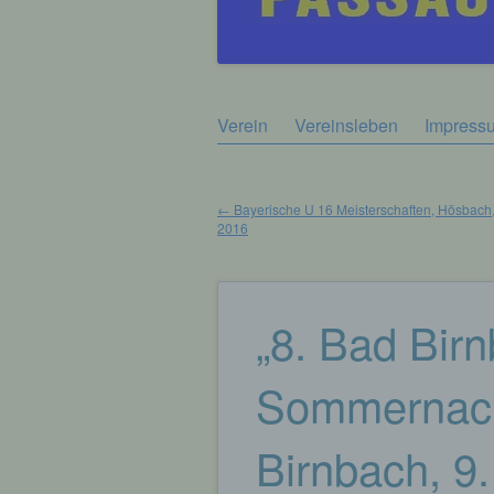
Zum
Verein
Vereinsleben
Impress
Hauptmenü
Inhalt
springen
←
Bayerische U 16 Meisterschaften, Hösbach, 
2016
Beitragsnavigation
„8. Bad Bir
Sommernach
Birnbach, 9.