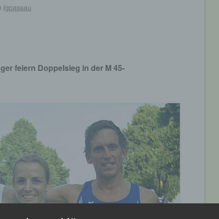
n
lgpassau
ger feiern Doppelsieg in der M 45-