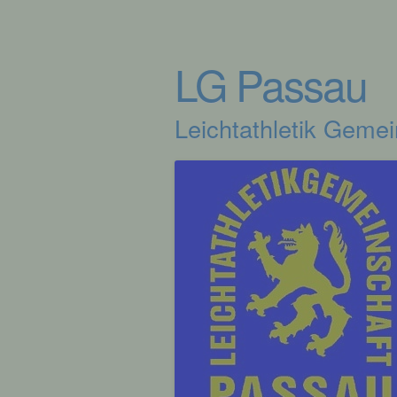
LG Passau
Leichtathletik Geme