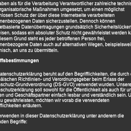
aben als für die Verarbeitung Verantwortlicher zahlreiche techn
e mit Start und Ziel am Sport- und Freizeitzentrum
rganisatorische Maßnahmen umgesetzt, um einen möglichst
Altersklasse Strecken zwischen 400 und 9.300 m zu
nlosen Schutz der über diese Internetseite verarbeiteten
nenbezogenen Daten sicherzustellen. Dennoch können
netbasierte Datenübertragungen grundsätzlich Sicherheitslücke
isen, sodass ein absoluter Schutz nicht gewährleistet werden k
nissen lief
Sabrina Prager
, heuer bereits Bayerische
iesem Grund steht es jeder betroffenen Person frei,
Frauenmannschaft der LG Passau, ein couragiertes
nenbezogene Daten auch auf alternativen Wegen, beispielswe
onisch, an uns zu übermitteln.
h 35:59,2 Minuten den Sieg im Frauenhauptlauf über
iffsbestimmungen
eraden
Alex Sellner
und
Sascha Jäger
holten in ihrer
atenschutzerklärung beruht auf den Begrifflichkeiten, die durch
 Minuten bzw. 33:25,6 Minuten einen Doppelsieg (!),
äischen Richtlinien- und Verordnungsgeber beim Erlass der
schutz-Grundverordnung (DS-GVO) verwendet wurden. Unser
ner-Gesamtwertung nur dem Österreicher Martin Haas
schutzerklärung soll sowohl für die Öffentlichkeit als auch für u
ssen musste.
n und Geschäftspartner einfach lesbar und verständlich sein.
zu gewährleisten, möchten wir vorab die verwendeten
erhard Bauer
in der Klasse M 60 mit einer Zeit von
flichkeiten erläutern.
erwenden in dieser Datenschutzerklärung unter anderem die
nden Begriffe:
 2016
|
Markiert mit
8. Bad Birnbacher Sommernachtslauf
,