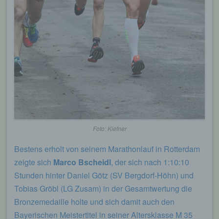
Foto: Kiefner
Bestens erholt von seinem Marathonlauf in Rotterdam
zeigte sich
Marco Bscheidl
, der sich nach 1:10:10
Stunden hinter Daniel Götz (SV Bergdorf-Höhn) und
Tobias Gröbl (LG Zusam) in der Gesamtwertung die
Bronzemedaille holte und sich damit auch den
Bayerischen Meistertitel in seiner Altersklasse M 35