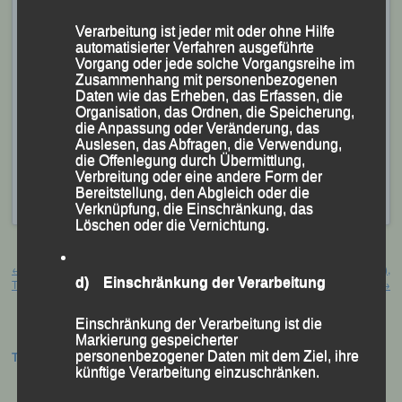
Plätze.
Verarbeitung ist jeder mit oder ohne Hilfe
automatisierter Verfahren ausgeführte
Die einzige LG-Dame am Start,
Maria Sellner
, freute
Vorgang oder jede solche Vorgangsreihe im
sich nach einem beherzten Rennen, das sie nach
Zusammenhang mit personenbezogenen
Daten wie das Erheben, das Erfassen, die
1:30:22 Stunden als Neunte der Damenwertung
Organisation, das Ordnen, die Speicherung,
abschloss, über die Bayerische Vizemeisterschaft und
die Anpassung oder Veränderung, das
Auslesen, das Abfragen, die Verwendung,
die Silbermedaille in ihrer AK W 35.
die Offenlegung durch Übermittlung,
Verbreitung oder eine andere Form der
Veröffentlicht
in
Aktuelles
,
Archiv 2017
|
Markiert mit
Bereitstellung, den Abgleich oder die
Augsburg
,
Bayerische Halbmarathon-Meisterschaften
Verknüpfung, die Einschränkung, das
Löschen oder die Vernichtung.
Beitragsnavigation
←
„Dreiburgenland-Marathon“
Straßenlauf-Serie, Guernsey (GBR),
d) Einschränkung der Verarbeitung
Thurmannsbang, 22. April 2017
14.04. und 17.04.2017
→
Einschränkung der Verarbeitung ist die
Markierung gespeicherter
personenbezogener Daten mit dem Ziel, ihre
Termine:
künftige Verarbeitung einzuschränken.