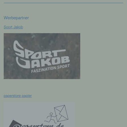
Einwilligung ist jede von der betroffenen
Werbepartner
Person freiwillig für den bestimmten Fall in
informierter Weise und unmissverständlich
Sport Jakob
abgegebene Willensbekundung in Form
einer Erklärung oder einer sonstigen
eindeutigen bestätigenden Handlung, mit der
die betroffene Person zu verstehen gibt, dass
sie mit der Verarbeitung der sie betreffenden
personenbezogenen Daten einverstanden
ist.
Name und Anschrift des für die Verarbeitung
Verantwortlichen
paperstore papier
Verantwortlicher im Sinne der Datenschutz-
Grundverordnung, sonstiger in den Mitgliedstaaten
der Europäischen Union geltenden
Datenschutzgesetze und anderer Bestimmungen
mit datenschutzrechtlichem Charakter ist die: