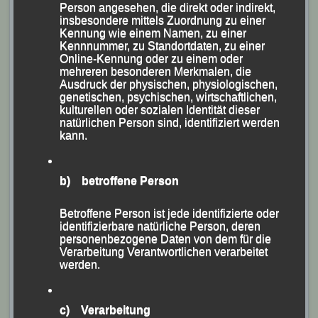
und
Maxim Fuchs
sicherte sich die LG Passau mit
Person angesehen, die direkt oder indirekt,
insbesondere mittels Zuordnung zu einer
einer Gesamtzeit von 3:40:33 Stunden überlegen den
Kennung wie einem Namen, zu einer
Bayerischen Mannschaftstitel vor der LG Allgäu-
Kennnummer, zu Standortdaten, zu einer
Online-Kennung oder zu einem oder
Kempten und dem Team der ausrichtenden TG Viktoria
mehreren besonderen Merkmalen, die
Augsburg.
Ausdruck der physischen, physiologischen,
genetischen, psychischen, wirtschaftlichen,
Die zweite Mannschaft mit
Alex Sellner
,
Sascha
kulturellen oder sozialen Identität dieser
Jäger
und
Joshua Sperrle
platzierte sich mit ihrer
natürlichen Person sind, identifiziert werden
kann.
Gesamtzeit von 3:58:32 Stunden auf Rang acht, womit
die LG Passau als einziger Verein gleich zwei Teams
unter den „Top Ten“ der Männer hatte.
b) betroffene Person
Seine vierte Medaille und seinen dritten Bayerischen
Betroffene Person ist jede identifizierte oder
identifizierbare natürliche Person, deren
Titel an diesem Tag gab es für
Marco Bscheidl
mit
personenbezogene Daten von dem für die
dem Seniorenteam, das
Alex Sellner
und
Sascha
Verarbeitung Verantwortlichen verarbeitet
werden.
Jäger
komplettierten. Mit der Gesamtzeit von 3:48:21
Minuten verwiesen sie die TG Viktoria Augsburg und
das Team aus dem mittelfränkischen Pleinfeld auf die
c) Verarbeitung