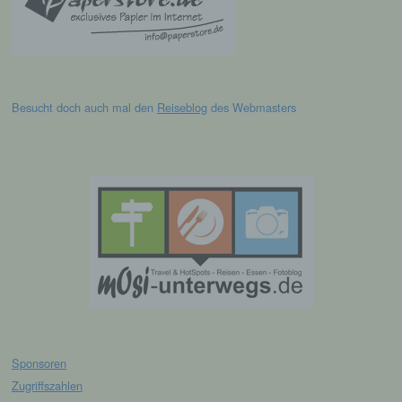
Leichtathletik Gemeinschaft Passau
Siegfried Kapfer
Göttweiger Str. 45
94032 Passau
Besucht doch auch mal den
Reiseblog
des Webmasters
Deutschland
E-Mail: info@lgpassau.de
Cookies / SessionStorage / LocalStorage
Die Internetseiten verwenden teilweise so
genannte Cookies, LocalStorage und
SessionStorage. Dies dient dazu, unser Angebot
nutzerfreundlicher, effektiver und sicherer zu
machen. Local Storage und SessionStorage ist
eine Technologie, mit welcher ihr Browser Daten
auf Ihrem Computer oder mobilen Gerät
abspeichert. Cookies sind Textdateien, welche
Sponsoren
über einen Internetbrowser auf einem
Zugriffszahlen
Computersystem abgelegt und gespeichert