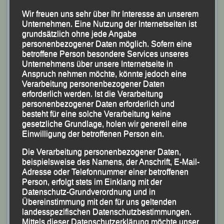
Wir freuen uns sehr über Ihr Interesse an unserem
Unternehmen. Eine Nutzung der Internetseiten ist
grundsätzlich ohne jede Angabe
personenbezogener Daten möglich. Sofern eine
betroffene Person besondere Services unseres
Unternehmens über unsere Internetseite in
Anspruch nehmen möchte, könnte jedoch eine
Verarbeitung personenbezogener Daten
erforderlich werden. Ist die Verarbeitung
personenbezogener Daten erforderlich und
Foto: Kiefner
besteht für eine solche Verarbeitung keine
gesetzliche Grundlage, holen wir generell eine
Zweitschnellster LG`ler wurde
Mario Bernhardt
, der
Einwilligung der betroffenen Person ein.
nach 1:15:10 Stunden als 12. der Gesamtwertung und
Die Verarbeitung personenbezogener Daten,
Vierter der Männerklasse ins Ziel kam,
beispielsweise des Namens, der Anschrift, E-Mail-
knapp vor seinem Vereinskameraden
Adresse oder Telefonnummer einer betroffenen
Person, erfolgt stets im Einklang mit der
Datenschutz-Grundverordnung und in
Übereinstimmung mit den für uns geltenden
landesspezifischen Datenschutzbestimmungen.
Mittels dieser Datenschutzerklärung möchte unser