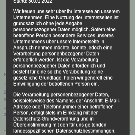
Stand: 30.01.2022
Wir freuen uns sehr über Ihr Interesse an unserem
Unternehmen. Eine Nutzung der Internetseiten ist
grundsätzlich ohne jede Angabe
personenbezogener Daten möglich. Sofern eine
50 Jahre LG Passau
betroffene Person besondere Services unseres
Festzschrift
Unternehmens über unsere Internetseite in
Anspruch nehmen möchte, könnte jedoch eine
Verarbeitung personenbezogener Daten
erforderlich werden. Ist die Verarbeitung
personenbezogener Daten erforderlich und
besteht für eine solche Verarbeitung keine
Neueste Beiträge
gesetzliche Grundlage, holen wir generell eine
15. Pörndorfer Sommernachtslauf – Pörndorf, 01.08.2026
Einwilligung der betroffenen Person ein.
20. Goldener Steig-Lauf – Stozec/Tusset, 01.08.2026
Die Verarbeitung personenbezogener Daten,
61. Bergsportfest – Ortenburg, 26.07.2026
beispielsweise des Namens, der Anschrift, E-Mail-
12. Loser Berglauf – Altaussee/Österreich, 25.07.2026
Adresse oder Telefonnummer einer betroffenen
Person, erfolgt stets im Einklang mit der
32. Sommerbiathlon – Passau, 18.07.2026
Datenschutz-Grundverordnung und in
Übereinstimmung mit den für uns geltenden
landesspezifischen Datenschutzbestimmungen.