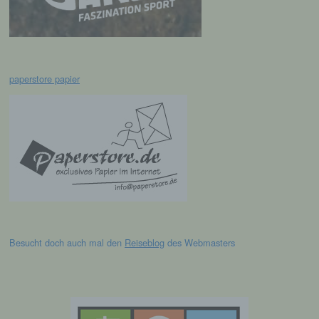
Verarbeitung ist jeder mit oder ohne Hilfe
automatisierter Verfahren ausgeführte
Vorgang oder jede solche Vorgangsreihe im
Zusammenhang mit personenbezogenen
paperstore papier
Daten wie das Erheben, das Erfassen, die
Organisation, das Ordnen, die Speicherung,
die Anpassung oder Veränderung, das
Auslesen, das Abfragen, die Verwendung,
die Offenlegung durch Übermittlung,
Verbreitung oder eine andere Form der
Bereitstellung, den Abgleich oder die
Verknüpfung, die Einschränkung, das
Löschen oder die Vernichtung.
d) Einschränkung der Verarbeitung
Besucht doch auch mal den
Reiseblog
des Webmasters
Einschränkung der Verarbeitung ist die
Markierung gespeicherter
personenbezogener Daten mit dem Ziel, ihre
künftige Verarbeitung einzuschränken.