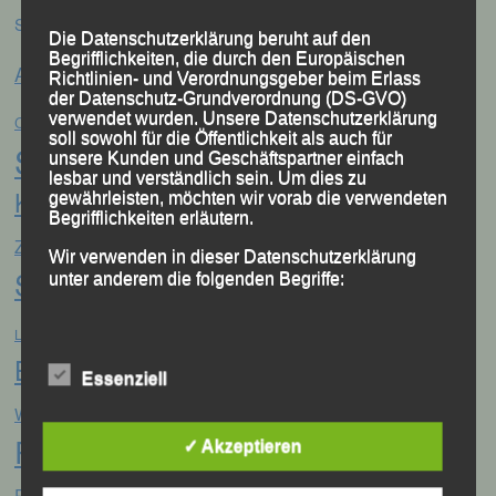
Schlagwörter
Die Datenschutzerklärung beruht auf den
Anna Drexler
Begrifflichkeiten, die durch den Europäischen
Alex Sellner
Arnstorf
Anne Schregle
Richtlinien- und Verordnungsgeber beim Erlass
der Datenschutz-Grundverordnung (DS-GVO)
Eva
Christina Wimmer
DJK Domlauf
verwendet wurden. Unsere Datenschutzerklärung
Centa Hollweck
soll sowohl für die Öffentlichkeit als auch für
Schultz
Frank Schneider
Franz
unsere Kunden und Geschäftspartner einfach
lesbar und verständlich sein. Um dies zu
Keifenheim
Gerhard Bauer
gewährleisten, möchten wir vorab die verwendeten
Günter
Georg Eibl
Begrifflichkeiten erläutern.
Jonas
Jana Vogel
Zahn
Jahreshauptversammlung
Wir verwenden in dieser Datenschutzerklärung
Storch
unter anderem die folgenden Begriffe:
Jonathan Schubert
LG Passau
Konrad Kufner
Manfred Ammerl
Mario
Lisa Fuchs
Linz
Bernhardt
Marion Kopp
a) personenbezogene Daten
Markus
Marion Krautloher
Essenziell
München
Martha Weber
Weinert
München Marathon
Personenbezogene Daten sind alle
Passau
Informationen, die sich auf eine identifizierte
Regensburg
✓ Akzeptieren
Patrick Wimmer
Pocking
oder identifizierbare natürliche Person (im
Folgenden „betroffene Person") beziehen.
Sabrina Prager
Sascha
Ruhstorf