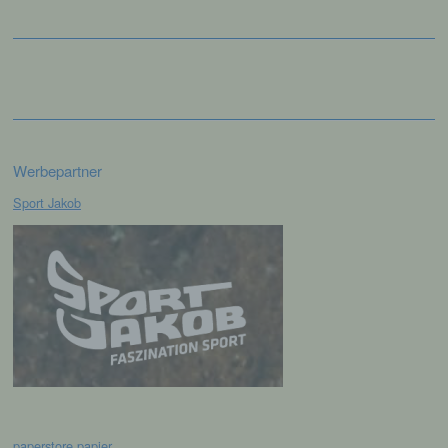
personenbezogene Daten von dem für die
Verarbeitung Verantwortlichen verarbeitet
werden.
c) Verarbeitung
Verarbeitung ist jeder mit oder ohne Hilfe
Werbepartner
automatisierter Verfahren ausgeführte
Vorgang oder jede solche Vorgangsreihe im
Sport Jakob
Zusammenhang mit personenbezogenen
Daten wie das Erheben, das Erfassen, die
Organisation, das Ordnen, die Speicherung,
die Anpassung oder Veränderung, das
Auslesen, das Abfragen, die Verwendung,
die Offenlegung durch Übermittlung,
Verbreitung oder eine andere Form der
Bereitstellung, den Abgleich oder die
Verknüpfung, die Einschränkung, das
Löschen oder die Vernichtung.
d) Einschränkung der Verarbeitung
paperstore papier