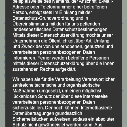
50 Jahre LG Passau
beispielsweise des Namens, der Anschrift, E-Mail-
Festzschrift
Adresse oder Telefonnummer einer betroffenen
Person, erfolgt stets im Einklang mit der
Datenschutz-Grundverordnung und in
Übereinstimmung mit den für uns geltenden
landesspezifischen Datenschutzbestimmungen.
Mittels dieser Datenschutzerklärung möchte unser
Neueste Beiträge
Unternehmen die Öffentlichkeit über Art, Umfang
und Zweck der von uns erhobenen, genutzten und
15. Pörndorfer Sommernachtslauf – Pörndorf, 01.08.2026
verarbeiteten personenbezogenen Daten
20. Goldener Steig-Lauf – Stozec/Tusset, 01.08.2026
informieren. Ferner werden betroffene Personen
61. Bergsportfest – Ortenburg, 26.07.2026
mittels dieser Datenschutzerklärung über die ihnen
12. Loser Berglauf – Altaussee/Österreich, 25.07.2026
zustehenden Rechte aufgeklärt.
32. Sommerbiathlon – Passau, 18.07.2026
Wir haben als für die Verarbeitung Verantwortlicher
zahlreiche technische und organisatorische
Maßnahmen umgesetzt, um einen möglichst
lückenlosen Schutz der über diese Internetseite
verarbeiteten personenbezogenen Daten
Suchen
sicherzustellen. Dennoch können Internetbasierte
Datenübertragungen grundsätzlich
Sicherheitslücken aufweisen, sodass ein absoluter
Schutz nicht gewährleistet werden kann. Aus