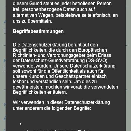
diesem Grund steht es jeder betroffenen Person
frei, personenbezogene Daten auch auf
alternativen Wegen, beispielsweise telefonisch, an
uns zu übermitteln.
Archiv
Archiv
Begriffsbestimmungen
Die Datenschutzerklärung beruht auf den
Begrifflichkeiten, die durch den Europäischen
Richtlinien- und Verordnungsgeber beim Erlass
Kategorien
der Datenschutz-Grundverordnung (DS-GVO)
verwendet wurden. Unsere Datenschutzerklärung
Kategorien
soll sowohl für die Öffentlichkeit als auch für
unsere Kunden und Geschäftspartner einfach
lesbar und verständlich sein. Um dies zu
gewährleisten, möchten wir vorab die verwendeten
Begrifflichkeiten erläutern.
Wir verwenden in dieser Datenschutzerklärung
Schlagwörter
unter anderem die folgenden Begriffe:
Anna Drexler
Alex Sellner
Arnstorf
Anne Schregle
Eva
Christina Wimmer
DJK Domlauf
Centa Hollweck