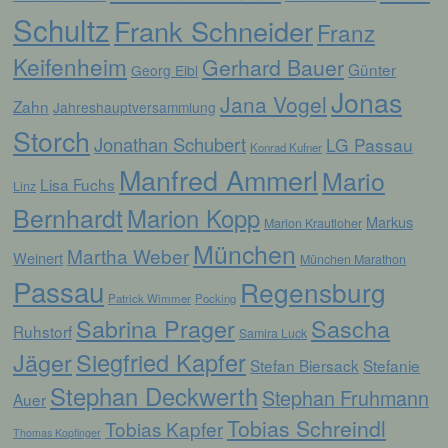
werden, um bestimmte persönliche Aspekte,
Schultz
Frank Schneider
die sich auf eine natürliche Person beziehen,
Franz
zu bewerten, insbesondere, um Aspekte
Keifenheim
bezüglich Arbeitsleistung, wirtschaftlicher
Gerhard Bauer
Günter
Georg Eibl
Lage, Gesundheit, persönlicher Vorlieben,
Jonas
Interessen, Zuverlässigkeit, Verhalten,
Jana Vogel
Zahn
Jahreshauptversammlung
Aufenthaltsort oder Ortswechsel dieser
Storch
natürlichen Person zu analysieren oder
Jonathan Schubert
LG Passau
Konrad Kufner
vorherzusagen.
Manfred Ammerl
Mario
Lisa Fuchs
Linz
Bernhardt
Marion Kopp
f) Pseudonymisierung
Markus
Marion Krautloher
München
Martha Weber
Weinert
München Marathon
Pseudonymisierung ist die Verarbeitung
personenbezogener Daten in einer Weise,
Passau
Regensburg
auf welche die personenbezogenen Daten
Patrick Wimmer
Pocking
ohne Hinzuziehung zusätzlicher
Sabrina Prager
Sascha
Ruhstorf
Informationen nicht mehr einer spezifischen
Samira Luck
betroffenen Person zugeordnet werden
Jäger
Siegfried Kapfer
Stefan Biersack
Stefanie
können, sofern diese zusätzlichen
Informationen gesondert aufbewahrt werden
Stephan Deckwerth
Stephan Fruhmann
Auer
und technischen und organisatorischen
Maßnahmen unterliegen, die gewährleisten,
Tobias Schreindl
Tobias Kapfer
Thomas Kopfinger
dass die personenbezogenen Daten nicht