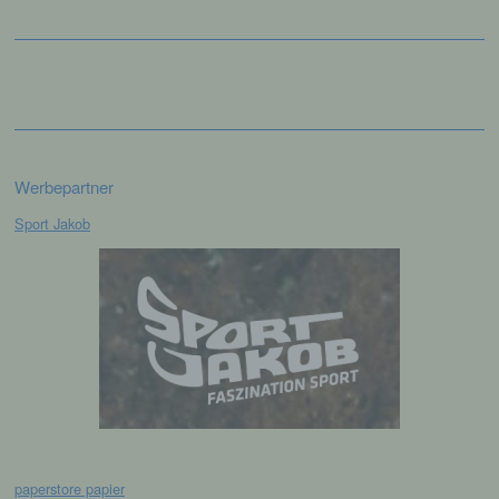
einer identifizierten oder identifizierbaren
natürlichen Person zugewiesen werden.
g) Verantwortlicher oder für die
Verarbeitung Verantwortlicher
Verantwortlicher oder für die Verarbeitung
Werbepartner
Verantwortlicher ist die natürliche oder
juristische Person, Behörde, Einrichtung
Sport Jakob
oder andere Stelle, die allein oder
gemeinsam mit anderen über die Zwecke
und Mittel der Verarbeitung von
personenbezogenen Daten entscheidet.
Sind die Zwecke und Mittel dieser
Verarbeitung durch das Unionsrecht oder
das Recht der Mitgliedstaaten vorgegeben,
so kann der Verantwortliche
beziehungsweise können die bestimmten
Kriterien seiner Benennung nach dem
Unionsrecht oder dem Recht der
Mitgliedstaaten vorgesehen werden.
paperstore papier