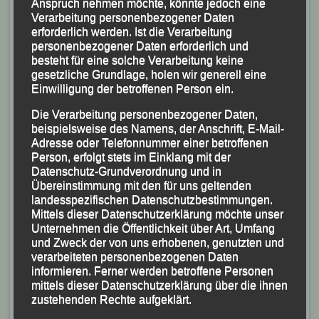
Anspruch nehmen möchte, könnte jedoch eine
belegte damit Rang 109.
Verarbeitung personenbezogener Daten
erforderlich werden. Ist die Verarbeitung
Ebenfalls neue persönliche Bestzeit lief Bruno Kapfer,
personenbezogener Daten erforderlich und
für den die Uhren nach 1:18:03 Stunden stehen
besteht für eine solche Verarbeitung keine
blieben und der damit auf Platz 158 rangiert.
gesetzliche Grundlage, holen wir generell eine
Einwilligung der betroffenen Person ein.
Nach überstandener Achillessehnenverletzung inkl.
entsprechender Operation gab Mario Bernhardt bei
Die Verarbeitung personenbezogener Daten,
beispielsweise des Namens, der Anschrift, E-Mail-
diesen Meisterschaften schon wieder sein Wettkampf-
Adresse oder Telefonnummer einer betroffenen
Debüt und kam nach 1:20:22 Stunden auf Platz 184 ins
Person, erfolgt stets im Einklang mit der
Ziel.
Datenschutz-Grundverordnung und in
Übereinstimmung mit den für uns geltenden
In der Männer-Mannschaftswertung, die LG-Telis
landesspezifischen Datenschutzbestimmungen.
Finanz Regensburg nicht zu schlagen war, belegte das
Mittels dieser Datenschutzerklärung möchte unser
LG-Team Platz 29.
Unternehmen die Öffentlichkeit über Art, Umfang
und Zweck der von uns erhobenen, genutzten und
verarbeiteten personenbezogenen Daten
informieren. Ferner werden betroffene Personen
mittels dieser Datenschutzerklärung über die ihnen
zustehenden Rechte aufgeklärt.