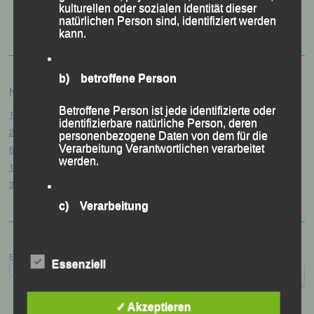
kulturellen oder sozialen Identität dieser
Festzschrift
natürlichen Person sind, identifiziert werden
kann.
b) betroffene Person
Neueste Beiträge
Betroffene Person ist jede identifizierte oder
15. Pörndorfer Sommernachtslauf – Pörndorf, 01.08.2026
identifizierbare natürliche Person, deren
20. Goldener Steig-Lauf – Stozec/Tusset, 01.08.2026
personenbezogene Daten von dem für die
Verarbeitung Verantwortlichen verarbeitet
61. Bergsportfest – Ortenburg, 26.07.2026
werden.
12. Loser Berglauf – Altaussee/Österreich, 25.07.2026
32. Sommerbiathlon – Passau, 18.07.2026
c) Verarbeitung
Verarbeitung ist jeder mit oder ohne Hilfe
automatisierter Verfahren ausgeführte
Suchen
Vorgang oder jede solche Vorgangsreihe im
Essenziell
Zusammenhang mit personenbezogenen
Daten wie das Erheben, das Erfassen, die
Organisation, das Ordnen, die Speicherung,
✓ Akzeptieren
die Anpassung oder Veränderung, das