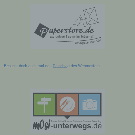
h) Auftragsverarbeiter
Auftragsverarbeiter ist eine natürliche oder
juristische Person, Behörde, Einrichtung
oder andere Stelle, die personenbezogene
Daten im Auftrag des Verantwortlichen
verarbeitet.
i) Empfänger
Besucht doch auch mal den
Reiseblog
des Webmasters
Empfänger ist eine natürliche oder juristische
Person, Behörde, Einrichtung oder andere
Stelle, der personenbezogene Daten
offengelegt werden, unabhängig davon, ob
es sich bei ihr um einen Dritten handelt oder
nicht. Behörden, die im Rahmen eines
bestimmten Untersuchungsauftrags nach
dem Unionsrecht oder dem Recht der
Mitgliedstaaten möglicherweise
personenbezogene Daten erhalten, gelten
jedoch nicht als Empfänger.