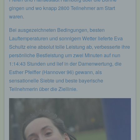
gingen und wo knapp 2800 Teilnehmer am Start
waren.
Bei ausgezeichneten Bedingungen, besten
Lauftemperaturen und sonnigem Wetter lieferte Eva
Schultz eine absolut tolle Leistung ab, verbesserte ihre
persönliche Bestleistung um zwei Minuten auf nun
1:14:43 Stunden und lief in der Damenwertung, die
Esther Pfeiffer (Hannover 96) gewann, als
sensationelle Siebte und beste bayerische
Teilnehmerin über die Ziellinie.