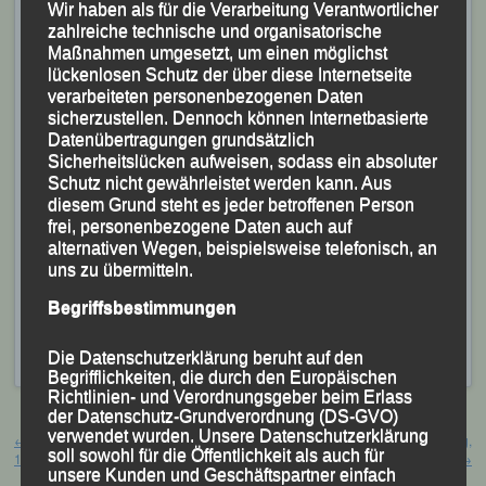
Wir haben als für die Verarbeitung Verantwortlicher
zahlreiche technische und organisatorische
Maßnahmen umgesetzt, um einen möglichst
lückenlosen Schutz der über diese Internetseite
verarbeiteten personenbezogenen Daten
sicherzustellen. Dennoch können Internetbasierte
Datenübertragungen grundsätzlich
Sicherheitslücken aufweisen, sodass ein absoluter
Schutz nicht gewährleistet werden kann. Aus
Der „Rest“ des erfolgreichen LG-Teams (v.li.) Stephan
diesem Grund steht es jeder betroffenen Person
Deckwerth, Bruno und Katharina Kapfer, Christina
frei, personenbezogene Daten auch auf
alternativen Wegen, beispielsweise telefonisch, an
Wimmer und Mario Bernhardt
uns zu übermitteln.
Foto: K.S.
Begriffsbestimmungen
Veröffentlicht
in
Aktuelles
,
Archiv 2024
|
Markiert mit
Bruno
Kapfer
,
Eva Schultz
,
Felix Wagner
,
hristina Wimmer
,
Katharina Kapfer
,
Mario Bernhardt
,
Stephan Deckwerth
Die Datenschutzerklärung beruht auf den
Begrifflichkeiten, die durch den Europäischen
Richtlinien- und Verordnungsgeber beim Erlass
der Datenschutz-Grundverordnung (DS-GVO)
Beitragsnavigation
verwendet wurden. Unsere Datenschutzerklärung
←
5. Ohetal-Volkslauf – Ringelai,
33. Int. Halbmarathon – Altötting,
soll sowohl für die Öffentlichkeit als auch für
14.09.2024
15.09.2024
→
unsere Kunden und Geschäftspartner einfach