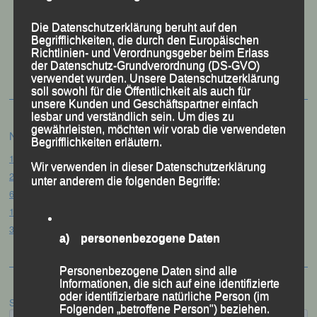
Die Datenschutzerklärung beruht auf den
Begrifflichkeiten, die durch den Europäischen
50 Jahre LG Passau
Richtlinien- und Verordnungsgeber beim Erlass
Festzschrift
der Datenschutz-Grundverordnung (DS-GVO)
verwendet wurden. Unsere Datenschutzerklärung
soll sowohl für die Öffentlichkeit als auch für
unsere Kunden und Geschäftspartner einfach
lesbar und verständlich sein. Um dies zu
gewährleisten, möchten wir vorab die verwendeten
Neueste Beiträge
Begrifflichkeiten erläutern.
15. Pörndorfer Sommernachtslauf – Pörndorf, 01.08.2026
Wir verwenden in dieser Datenschutzerklärung
20. Goldener Steig-Lauf – Stozec/Tusset, 01.08.2026
unter anderem die folgenden Begriffe:
61. Bergsportfest – Ortenburg, 26.07.2026
12. Loser Berglauf – Altaussee/Österreich, 25.07.2026
32. Sommerbiathlon – Passau, 18.07.2026
a) personenbezogene Daten
Personenbezogene Daten sind alle
Informationen, die sich auf eine identifizierte
oder identifizierbare natürliche Person (im
Suchen
Folgenden „betroffene Person") beziehen.