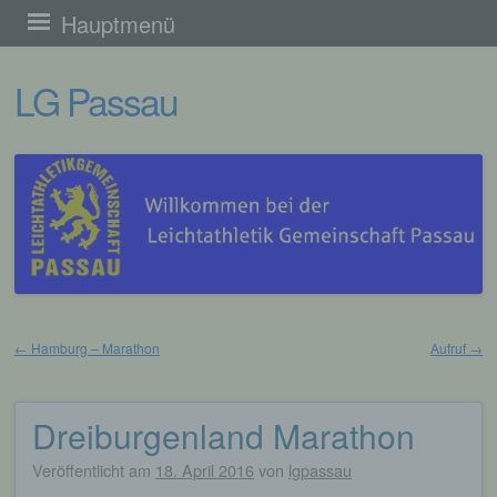
Zum
Hauptmenü
Inhalt
LG Passau
springen
←
Hamburg – Marathon
Aufruf
→
Beitragsnavigation
Dreiburgenland Marathon
Veröffentlicht am
18. April 2016
von
lgpassau