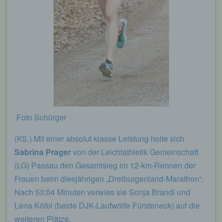
Foto Schürger
(KS.) Mit einer absolut klasse Leistung holte sich
Sabrina Prager
von der Leichtathletik Gemeinschaft
(LG) Passau den Gesamtsieg im 12-km-Rennen der
Frauen beim diesjährigen „Dreiburgenland-Marathon“.
Nach 53:04 Minuten verwies sie Sonja Brandl und
Lena Kölbl (beide DJK-Laufwölfe Fürsteneck) auf die
weiteren Plätze.