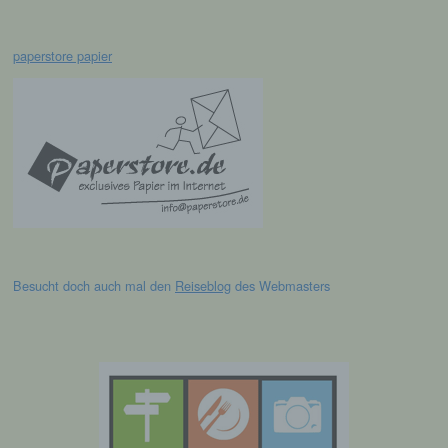
auf welche die personenbezogenen Daten
ohne Hinzuziehung zusätzlicher
Informationen nicht mehr einer spezifischen
paperstore papier
betroffenen Person zugeordnet werden
können, sofern diese zusätzlichen
Informationen gesondert aufbewahrt werden
und technischen und organisatorischen
Maßnahmen unterliegen, die gewährleisten,
dass die personenbezogenen Daten nicht
einer identifizierten oder identifizierbaren
natürlichen Person zugewiesen werden.
g) Verantwortlicher oder für die
Verarbeitung Verantwortlicher
Besucht doch auch mal den
Reiseblog
des Webmasters
Verantwortlicher oder für die Verarbeitung
Verantwortlicher ist die natürliche oder
juristische Person, Behörde, Einrichtung
oder andere Stelle, die allein oder
gemeinsam mit anderen über die Zwecke
und Mittel der Verarbeitung von
personenbezogenen Daten entscheidet.
Sind die Zwecke und Mittel dieser