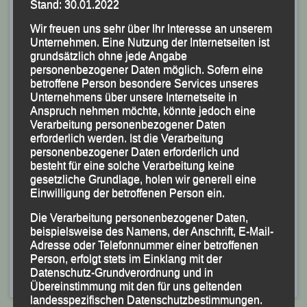
Stand: 30.01.2022
Wir freuen uns sehr über Ihr Interesse an unserem
Unternehmen. Eine Nutzung der Internetseiten ist
grundsätzlich ohne jede Angabe
personenbezogener Daten möglich. Sofern eine
betroffene Person besondere Services unseres
Unternehmens über unsere Internetseite in
Anspruch nehmen möchte, könnte jedoch eine
Verarbeitung personenbezogener Daten
Foto Schürger
erforderlich werden. Ist die Verarbeitung
personenbezogener Daten erforderlich und
besteht für eine solche Verarbeitung keine
Der dritte LG-Aktive
Manfred Ammerl
, der der AK M 45
gesetzliche Grundlage, holen wir generell eine
angehört, sicherte sich über fünf Kilometer in 17:37
Einwilligung der betroffenen Person ein.
Minuten die Silbermedaille hinter dem B-Jugendlichen
Die Verarbeitung personenbezogener Daten,
Daniel Stemplinger.
beispielsweise des Namens, der Anschrift, E-Mail-
Adresse oder Telefonnummer einer betroffenen
Veröffentlicht
in
Aktuelles
,
Archiv 2016
|
Markiert mit
Person, erfolgt stets im Einklang mit der
Dreiburgenland Marathon
,
Manfred Ammerl
,
Sabrina Prager
,
Datenschutz-Grundverordnung und in
Thurmansbang
Übereinstimmung mit den für uns geltenden
landesspezifischen Datenschutzbestimmungen.