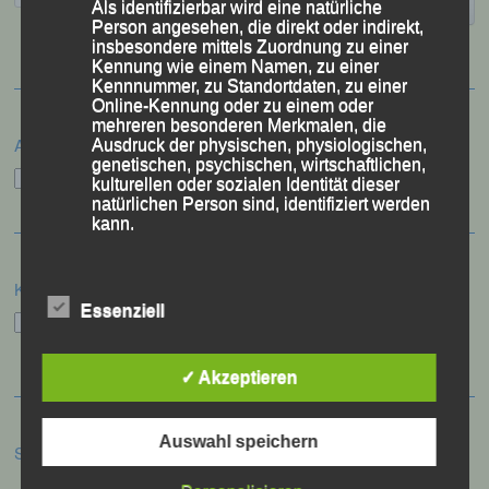
Als identifizierbar wird eine natürliche
Person angesehen, die direkt oder indirekt,
insbesondere mittels Zuordnung zu einer
Kennung wie einem Namen, zu einer
Kennnummer, zu Standortdaten, zu einer
Online-Kennung oder zu einem oder
mehreren besonderen Merkmalen, die
Archiv
Ausdruck der physischen, physiologischen,
genetischen, psychischen, wirtschaftlichen,
Archiv
kulturellen oder sozialen Identität dieser
natürlichen Person sind, identifiziert werden
kann.
Kategorien
b) betroffene Person
Essenziell
Kategorien
Betroffene Person ist jede identifizierte oder
identifizierbare natürliche Person, deren
✓ Akzeptieren
personenbezogene Daten von dem für die
Verarbeitung Verantwortlichen verarbeitet
werden.
Auswahl speichern
Schlagwörter