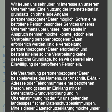
Wir freuen uns sehr über Ihr Interesse an unserem
Unternehmen. Eine Nutzung der Internetseiten ist
50 Jahre LG Passau
grundsätzlich ohne jede Angabe
Festzschrift
personenbezogener Daten möglich. Sofern eine
betroffene Person besondere Services unseres
Unternehmens über unsere Internetseite in
Anspruch nehmen möchte, könnte jedoch eine
Verarbeitung personenbezogener Daten
erforderlich werden. Ist die Verarbeitung
Neueste Beiträge
personenbezogener Daten erforderlich und
besteht für eine solche Verarbeitung keine
61. Bergsportfest – Ortenburg, 26.07.2026
gesetzliche Grundlage, holen wir generell eine
12. Loser Berglauf – Altaussee/Österreich, 25.07.2026
Einwilligung der betroffenen Person ein.
32. Sommerbiathlon – Passau, 18.07.2026
Tag des Sports – „Quälspaß am Dreisessel“ – Neureichenau, 18.07.2026
Die Verarbeitung personenbezogener Daten,
beispielsweise des Namens, der Anschrift, E-Mail-
19. Gibacht-Berglauf – Furth i.W. 12.07.2026
Adresse oder Telefonnummer einer betroffenen
Person, erfolgt stets im Einklang mit der
Datenschutz-Grundverordnung und in
Übereinstimmung mit den für uns geltenden
landesspezifischen Datenschutzbestimmungen.
Suchen
Mittels dieser Datenschutzerklärung möchte unser