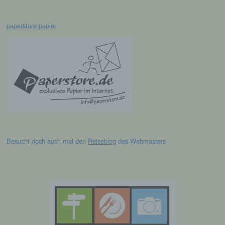
Verarbeitung ist jeder mit oder ohne Hilfe
automatisierter Verfahren ausgeführte
paperstore papier
Vorgang oder jede solche Vorgangsreihe im
Zusammenhang mit personenbezogenen
Daten wie das Erheben, das Erfassen, die
Organisation, das Ordnen, die Speicherung,
die Anpassung oder Veränderung, das
Auslesen, das Abfragen, die Verwendung,
die Offenlegung durch Übermittlung,
Verbreitung oder eine andere Form der
Bereitstellung, den Abgleich oder die
Verknüpfung, die Einschränkung, das
Löschen oder die Vernichtung.
Besucht doch auch mal den
Reiseblog
des Webmasters
d) Einschränkung der Verarbeitung
Einschränkung der Verarbeitung ist die
Markierung gespeicherter
personenbezogener Daten mit dem Ziel, ihre
künftige Verarbeitung einzuschränken.