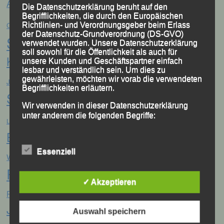
Anna Drexler
Alex Sellner
Arnstorf
Anne Schregle
Die Datenschutzerklärung beruht auf den
Eva
Begrifflichkeiten, die durch den Europäischen
Christina Wimmer
DJK Domlauf
Centa Hollweck
Richtlinien- und Verordnungsgeber beim Erlass
der Datenschutz-Grundverordnung (DS-GVO)
Schultz
Frank Schneider
Franz
verwendet wurden. Unsere Datenschutzerklärung
soll sowohl für die Öffentlichkeit als auch für
Keifenheim
Gerhard Bauer
unsere Kunden und Geschäftspartner einfach
Günter Zahn
Georg Eibl
lesbar und verständlich sein. Um dies zu
Jonas
Jana Vogel
gewährleisten, möchten wir vorab die verwendeten
Jahreshauptversammlung
Begrifflichkeiten erläutern.
Storch
Jonathan Schubert
LG Passau
Konrad Kufner
Wir verwenden in dieser Datenschutzerklärung
Manfred Ammerl
Mario
unter anderem die folgenden Begriffe:
Lisa Fuchs
Linz
Bernhardt
Marion Kopp
Markus
Marion Krautloher
München
Essenziell
Martha Weber
Weinert
a) personenbezogene Daten
München Marathon
Passau
Regensburg
Patrick Wimmer
Pocking
Personenbezogene Daten sind alle
✓ Akzeptieren
Sabrina Prager
Sascha
Informationen, die sich auf eine identifizierte
Ruhstorf
Samira Luck
oder identifizierbare natürliche Person (im
Jäger
Siegfried Kapfer
Folgenden „betroffene Person") beziehen.
Stefan Biersack
Stefanie
Auswahl speichern
Als identifizierbar wird eine natürliche
Person angesehen, die direkt oder indirekt,