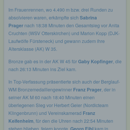
Im Frauenrennen, wo 4.490 m bzw. drei Runden zu
absolvieren waren, erkämpfte sich
Sabrina
Prager
nach 18:38 Minuten den Gesamtsieg vor Anita
Cruchten (WSV Otterskirchen) und Marion Kopp (DJK-
Laufwölfe Fürsteneck) und gewann zudem ihre
Altersklasse (AK) W 35.
Bronze gab es in der AK W 45 für
Gaby Kopfinger
, die
nach 26:13 Minuten ins Ziel kam.
In Top-Verfassung präsentierte sich auch der Berglauf-
WM Bronzemedaillengewinner
Franz Prager
, der in
seiner AK M 60 nach 18:40 Minuten einen
überlegenen Sieg vor Herbert Geier (Nordicteam
Klingenbrunn) und Vereinskamerad
Franz
Keifenheim
, für den die Uhren nach 22:54 Minuten
stehen blieben, feiern konnte.
Georg Eibl
kam in