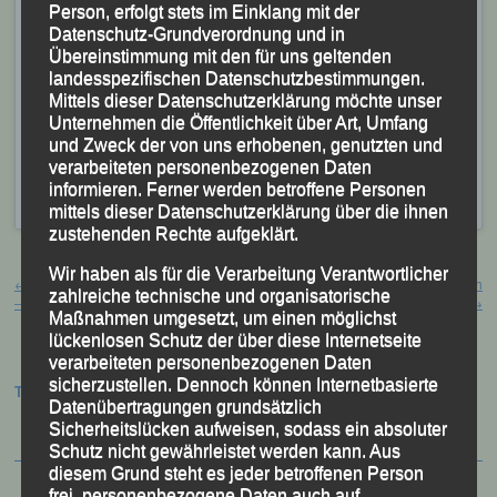
bedeuteten für
Axel Brand
die Bronzemedaille in der
Person, erfolgt stets im Einklang mit der
Datenschutz-Grundverordnung und in
AK M 45;
Thomas Kopfinger
belegte mit 32:50
Übereinstimmung mit den für uns geltenden
Minuten Rang Sieben.
landesspezifischen Datenschutzbestimmungen.
In der AK M 50 lief
Manfred Ammerl
nach 26:24
Mittels dieser Datenschutzerklärung möchte unser
Unternehmen die Öffentlichkeit über Art, Umfang
Minuten als Vierter über die Ziellinie.
und Zweck der von uns erhobenen, genutzten und
verarbeiteten personenbezogenen Daten
Veröffentlicht
in
Aktuelles
,
Archiv 2019
|
Markiert mit
informieren. Ferner werden betroffene Personen
Freudenseelauf Hauzenberg
,
Hauzenberg
mittels dieser Datenschutzerklärung über die ihnen
zustehenden Rechte aufgeklärt.
Beitragsnavigation
Wir haben als für die Verarbeitung Verantwortlicher
←
„Und die Karawane zieht weiter …“
Sparkassen Alb Marathon Schwäbisch
zahlreiche technische und organisatorische
– Dritter Teil –
Gmünd, 26. Oktober 2019
→
Maßnahmen umgesetzt, um einen möglichst
lückenlosen Schutz der über diese Internetseite
verarbeiteten personenbezogenen Daten
sicherzustellen. Dennoch können Internetbasierte
Termine:
Datenübertragungen grundsätzlich
Sicherheitslücken aufweisen, sodass ein absoluter
Schutz nicht gewährleistet werden kann. Aus
diesem Grund steht es jeder betroffenen Person
frei, personenbezogene Daten auch auf