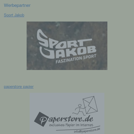
f) Pseudonymisierung
Werbepartner
Sport Jakob
Pseudonymisierung ist die Verarbeitung
personenbezogener Daten in einer Weise,
auf welche die personenbezogenen Daten
ohne Hinzuziehung zusätzlicher
Informationen nicht mehr einer spezifischen
betroffenen Person zugeordnet werden
können, sofern diese zusätzlichen
Informationen gesondert aufbewahrt werden
und technischen und organisatorischen
Maßnahmen unterliegen, die gewährleisten,
dass die personenbezogenen Daten nicht
einer identifizierten oder identifizierbaren
natürlichen Person zugewiesen werden.
paperstore papier
g) Verantwortlicher oder für die
Verarbeitung Verantwortlicher
Verantwortlicher oder für die Verarbeitung
Verantwortlicher ist die natürliche oder
juristische Person, Behörde, Einrichtung
oder andere Stelle, die allein oder