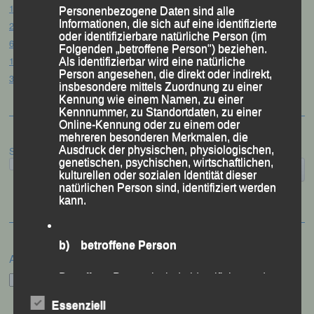
15. Pörndorfer Sommernachtslauf – Pörndorf, 01.08.2026
Personenbezogene Daten sind alle
Informationen, die sich auf eine identifizierte
20. Goldener Steig-Lauf – Stozec/Tusset, 01.08.2026
oder identifizierbare natürliche Person (im
61. Bergsportfest – Ortenburg, 26.07.2026
Folgenden „betroffene Person") beziehen.
12. Loser Berglauf – Altaussee/Österreich, 25.07.2026
Als identifizierbar wird eine natürliche
Person angesehen, die direkt oder indirekt,
32. Sommerbiathlon – Passau, 18.07.2026
insbesondere mittels Zuordnung zu einer
Kennung wie einem Namen, zu einer
Kennnummer, zu Standortdaten, zu einer
Online-Kennung oder zu einem oder
mehreren besonderen Merkmalen, die
Ausdruck der physischen, physiologischen,
Suchen
genetischen, psychischen, wirtschaftlichen,
kulturellen oder sozialen Identität dieser
natürlichen Person sind, identifiziert werden
kann.
b) betroffene Person
Archiv
Betroffene Person ist jede identifizierte oder
Archiv
identifizierbare natürliche Person, deren
personenbezogene Daten von dem für die
Essenziell