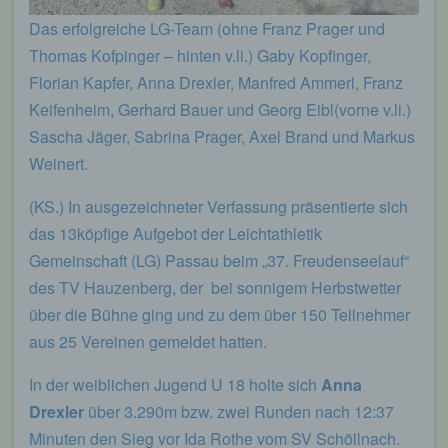
Das erfolgreiche LG-Team (ohne Franz Prager und
Thomas Kofpinger – hinten v.li.) Gaby Kopfinger,
Florian Kapfer, Anna Drexler, Manfred Ammerl, Franz
Keifenheim, Gerhard Bauer und Georg Eibl(vorne v.li.)
Sascha Jäger, Sabrina Prager, Axel Brand und Markus
Weinert.
(KS.) In ausgezeichneter Verfassung präsentierte sich
das 13köpfige Aufgebot der Leichtathletik
Gemeinschaft (LG) Passau beim „37. Freudenseelauf“
des TV Hauzenberg, der bei sonnigem Herbstwetter
über die Bühne ging und zu dem über 150 Teilnehmer
aus 25 Vereinen gemeldet hatten.
In der weiblichen Jugend U 18 holte sich
Anna
Drexler
über 3.290m bzw. zwei Runden nach 12:37
Minuten den Sieg vor Ida Rothe vom SV Schöllnach.