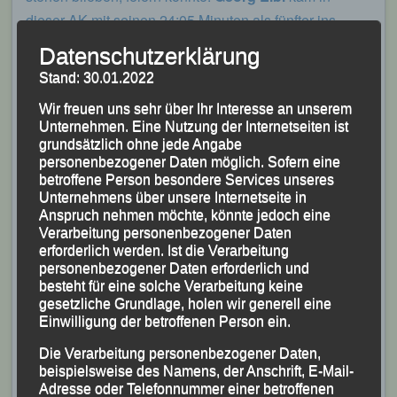
dieser AK mit seinen 24:05 Minuten als fünfter ins
Ziel;
Gerhard Bauer
wurde mit 26:38 Minuten Siebter.
Datenschutzerklärung
Stand: 30.01.2022
Im Männer-Rennen, wo 6.600 m bzw. vier Runden zu
bewältigen waren, war
Sascha Jäger
, der hinter
Wir freuen uns sehr über Ihr Interesse an unserem
Unternehmen. Eine Nutzung der Internetseiten ist
Michael Müller (WSV Rastbüchl) und Marco Schmeizl
grundsätzlich ohne jede Angabe
(Nordicfreunde Hauzenberg) nach 23:55 Minuten als
personenbezogener Daten möglich. Sofern eine
Dritter der Gesamtwertung und Sieger seiner AK M 45
betroffene Person besondere Services unseres
Unternehmens über unsere Internetseite in
ins Ziel kam, schnellster LG`ler.
Anspruch nehmen möchte, könnte jedoch eine
Verarbeitung personenbezogener Daten
Markus Weinert
belegte mit 24:02 Minuten Platz Vier
erforderlich werden. Ist die Verarbeitung
des Gesamteinlaufs und holte Silber in der
personenbezogener Daten erforderlich und
Allgemeinen Männer-Klasse. Mit seiner Endzeit von
besteht für eine solche Verarbeitung keine
gesetzliche Grundlage, holen wir generell eine
24:06 Minuten durfte sich
Florian Kapfer
über den
Einwilligung der betroffenen Person ein.
Sieg in seiner AK M 30 freuen, wo er Andreas Balzer
Die Verarbeitung personenbezogener Daten,
(Nordicfreunde Hau-zenberg) und Marco Schmid auf
beispielsweise des Namens, der Anschrift, E-Mail-
die weiteren Plätze verwies. 25:27 Minuten
Adresse oder Telefonnummer einer betroffenen