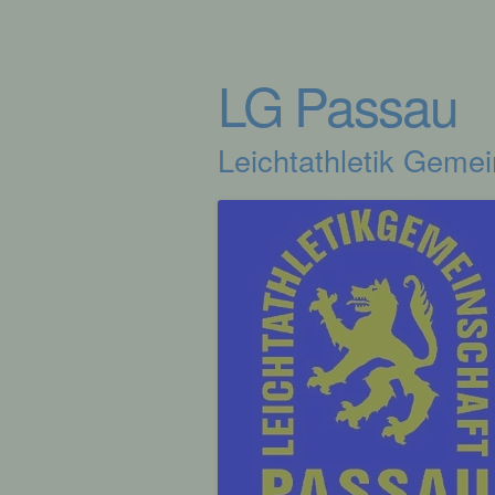
LG Passau
Leichtathletik Geme