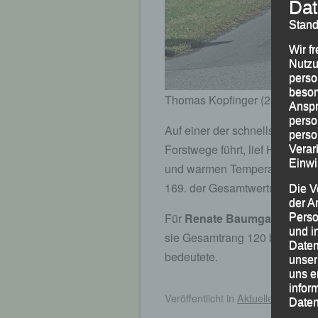
Dat
Stand
Wir f
Nutzu
perso
beson
Thomas Kopfinger (206)
Anspr
perso
Auf einer der schnellsten Ha
perso
Forstwege führt, lief Hobbyläu
Verar
Einwi
und warmen Temperaturen mit 
169. der Gesamtwertung und 31.
Die V
der A
Für
Renate Baumgartner
blie
Perso
und i
sie Gesamtrang 120 bei den Da
Daten
bedeutete.
unser
uns e
infor
Veröffentlicht
in
Aktuelles
|
Markie
Daten