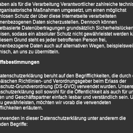
aben als für die Verarbeitung Verantwortlicher zahlreiche techn
rganisatorische Maßnahmen umgesetzt, um einen möglichst
nlosen Schutz der über diese Internetseite verarbeiteten
in (AUT), 11.
„Drei Zinnen Alpine Run“ – Sexten (ITA), 11. September 2021
nenbezogenen Daten sicherzustellen. Dennoch können
→
netbasierte Datenübertragungen grundsätzlich Sicherheitslücke
isen, sodass ein absoluter Schutz nicht gewährleistet werden k
iesem Grund steht es jeder betroffenen Person frei,
nenbezogene Daten auch auf alternativen Wegen, beispielswe
onisch, an uns zu übermitteln.
iffsbestimmungen
atenschutzerklärung beruht auf den Begrifflichkeiten, die durch
äischen Richtlinien- und Verordnungsgeber beim Erlass der
schutz-Grundverordnung (DS-GVO) verwendet wurden. Unser
schutzerklärung soll sowohl für die Öffentlichkeit als auch für u
n und Geschäftspartner einfach lesbar und verständlich sein.
zu gewährleisten, möchten wir vorab die verwendeten
flichkeiten erläutern.
erwenden in dieser Datenschutzerklärung unter anderem die
nden Begriffe: