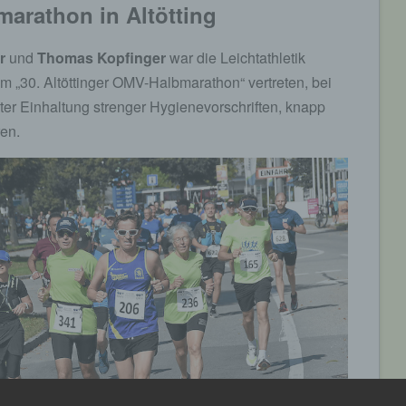
arathon in Altötting
r
und
Thomas Kopfinger
war die Leichtathletik
 „30. Altöttinger OMV-Halbmarathon“ vertreten, bei
er Einhaltung strenger Hygienevorschriften, knapp
en.