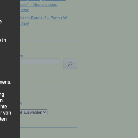
Dreisessel“ – Neureichenau,
18.07.2026
19. Gibacht-Berglauf – Furth i.W.
e
12.07.2026
 in
Suchen
mens,
ng
en
Archiv
chte
Archiv
r von
ten
.