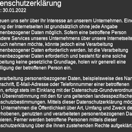
enschutzerklärung
: 30.01.2022
reuen uns sehr über Ihr Interesse an unserem Unternehmen. Ein
ng der Internetseiten ist grundsätzlich ohne jede Angabe
nenbezogener Daten möglich. Sofern eine betroffene Person
dere Services unseres Unternehmens über unsere Internetseite
uch nehmen möchte, könnte jedoch eine Verarbeitung
nenbezogener Daten erforderlich werden. Ist die Verarbeitung
lbmarathon-Strecken Deutschlands, die zu 80 % über
nenbezogener Daten erforderlich und besteht für eine solche
fer
Thomas Kopfinger
bei sonnigem Herbstwetter
beitung keine gesetzliche Grundlage, holen wir generell eine
lligung der betroffenen Person ein.
neuer persönlicher Bestzeit von 1:45:33 Stunden als
 seiner Altersklasse (AK) M 50 über die Ziellinie.
erarbeitung personenbezogener Daten, beispielsweise des Na
nschrift, E-Mail-Adresse oder Telefonnummer einer betroffenen
ben die Uhren nach 2:20:59 Stunden stehen, was für
n, erfolgt stets im Einklang mit der Datenschutz-Grundverordnu
n Übereinstimmung mit den für uns geltenden landesspezifisch
men und einen tollen fünften Platz in ihrer AK W 55
schutzbestimmungen. Mittels dieser Datenschutzerklärung mö
 Unternehmen die Öffentlichkeit über Art, Umfang und Zweck de
rhobenen, genutzten und verarbeiteten personenbezogenen Da
mieren. Ferner werden betroffene Personen mittels dieser
rt mit
Altötting
,
Renate Baumgartner
,
Thomas Kopfinger
schutzerklärung über die ihnen zustehenden Rechte aufgeklärt