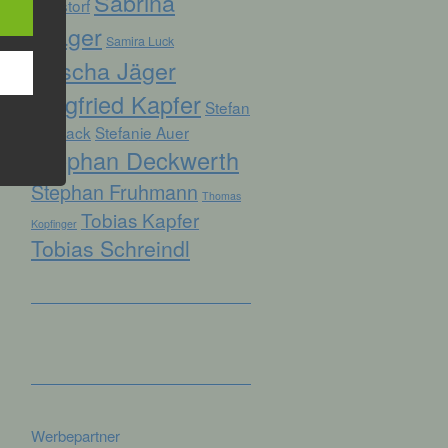
Sabrina
Ruhstorf
Prager
Samira Luck
Sascha Jäger
hren
Siegfried Kapfer
en,
Stefan
die
Biersack
Stefanie Auer
Stephan Deckwerth
oder
Stephan Fruhmann
tung.
Thomas
Tobias Kapfer
Kopfinger
Tobias Schreindl
er
ung
Werbepartner