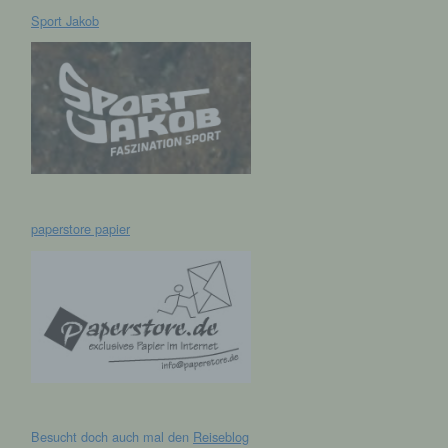
Sport Jakob
hen,
ng,
essen,
ser
paperstore papier
aten
e
fern
n und
e
esen
Besucht doch auch mal den
Reiseblog
cher