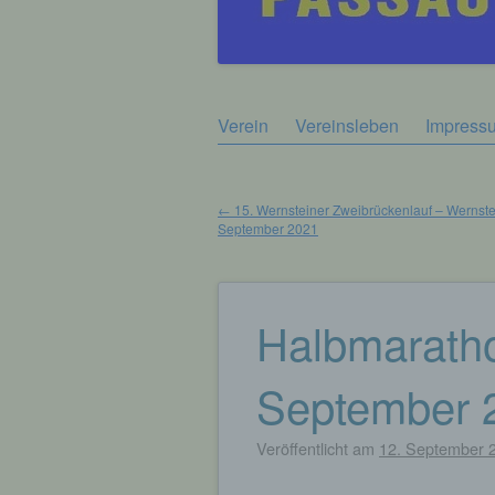
Zum
Verein
Vereinsleben
Impress
Hauptmenü
Inhalt
springen
←
15. Wernsteiner Zweibrückenlauf – Wernste
September 2021
Beitragsnavigation
Halbmarathon
September 
Veröffentlicht am
12. September 