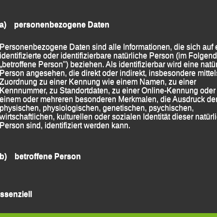
a) personenbezogene Daten
Personenbezogene Daten sind alle Informationen, die sich auf 
identifizierte oder identifizierbare natürliche Person (im Folgen
„betroffene Person") beziehen. Als identifizierbar wird eine natü
Person angesehen, die direkt oder indirekt, insbesondere mittel
Zuordnung zu einer Kennung wie einem Namen, zu einer
Kennnummer, zu Standortdaten, zu einer Online-Kennung oder
einem oder mehreren besonderen Merkmalen, die Ausdruck de
physischen, physiologischen, genetischen, psychischen,
wirtschaftlichen, kulturellen oder sozialen Identität dieser natür
Person sind, identifiziert werden kann.
b) betroffene Person
Betroffene Person ist jede identifizierte oder identifizierbare
natürliche Person, deren personenbezogene Daten von dem für
ssenziell
Verarbeitung Verantwortlichen verarbeitet werden.