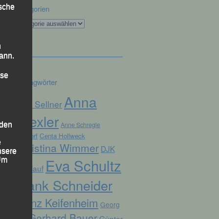
ische
Kategorien
Kategorien
n
ann.
ise
Schlagwörter
Anna
Alex Sellner
Drexler
 den
Anne Schregle
Arnstorf
Centa Hollweck
e
Christina Wimmer
DJK
nsere
Eva Schultz
 Um
Domlauf
Frank Schneider
Franz Keifenheim
Georg
Gerhard Bauer
Günter
Eibl