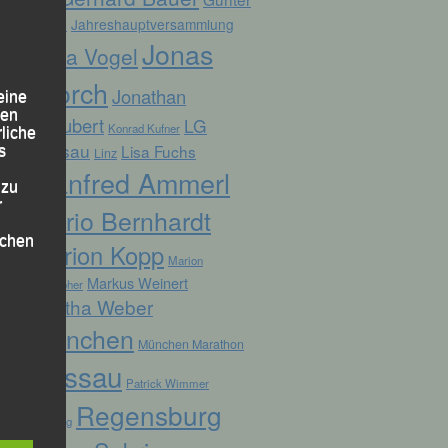
Zahn
Jahreshauptversammlung
Jonas
Jana Vogel
Storch
Jonathan
eine
den
Schubert
LG
Konrad Kufner
rliche
Passau
Lisa Fuchs
s
Linz
Manfred Ammerl
 zu
r
Mario Bernhardt
lichen
Marion Kopp
Marion
Markus Weinert
Krautloher
Martha Weber
München
München Marathon
Passau
Patrick Wimmer
 die
Regensburg
Pocking