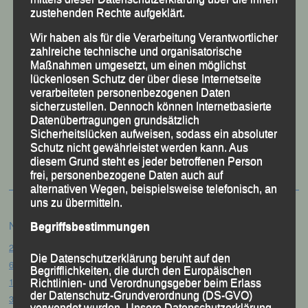
zustehenden Rechte aufgeklärt.
Wir haben als für die Verarbeitung Verantwortlicher
zahlreiche technische und organisatorische
Maßnahmen umgesetzt, um einen möglichst
lückenlosen Schutz der über diese Internetseite
verarbeiteten personenbezogenen Daten
sicherzustellen. Dennoch können Internetbasierte
Datenübertragungen grundsätzlich
50 Jahre LG Passau
Sicherheitslücken aufweisen, sodass ein absoluter
Festzschrift
Schutz nicht gewährleistet werden kann. Aus
diesem Grund steht es jeder betroffenen Person
frei, personenbezogene Daten auch auf
alternativen Wegen, beispielsweise telefonisch, an
uns zu übermitteln.
Neueste Beiträge
Begriffsbestimmungen
20. Goldener Steig-Lauf – Stozec/Tusset, 01.08.2026
Die Datenschutzerklärung beruht auf den
61. Bergsportfest – Ortenburg, 26.07.2026
Begrifflichkeiten, die durch den Europäischen
12. Loser Berglauf – Altaussee/Österreich, 25.07.2026
Richtlinien- und Verordnungsgeber beim Erlass
der Datenschutz-Grundverordnung (DS-GVO)
32. Sommerbiathlon – Passau, 18.07.2026
verwendet wurden. Unsere Datenschutzerklärung