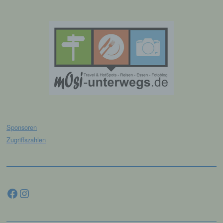
und technischen und organisatorischen
Maßnahmen unterliegen, die gewährleisten,
dass die personenbezogenen Daten nicht
einer identifizierten oder identifizierbaren
natürlichen Person zugewiesen werden.
g) Verantwortlicher oder für die
Verarbeitung Verantwortlicher
Verantwortlicher oder für die Verarbeitung
Verantwortlicher ist die natürliche oder
juristische Person, Behörde, Einrichtung
Sponsoren
oder andere Stelle, die allein oder
gemeinsam mit anderen über die Zwecke
Zugriffszahlen
und Mittel der Verarbeitung von
personenbezogenen Daten entscheidet.
Sind die Zwecke und Mittel dieser
Verarbeitung durch das Unionsrecht oder
das Recht der Mitgliedstaaten vorgegeben,
Facebook
Instagram
so kann der Verantwortliche
beziehungsweise können die bestimmten
Kriterien seiner Benennung nach dem
Unionsrecht oder dem Recht der