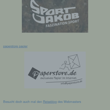
darin besteht, dass diese
personenbezogenen Daten verwendet
werden, um bestimmte persönliche Aspekte,
die sich auf eine natürliche Person beziehen,
zu bewerten, insbesondere, um Aspekte
bezüglich Arbeitsleistung, wirtschaftlicher
Lage, Gesundheit, persönlicher Vorlieben,
Interessen, Zuverlässigkeit, Verhalten,
Aufenthaltsort oder Ortswechsel dieser
natürlichen Person zu analysieren oder
paperstore papier
vorherzusagen.
f) Pseudonymisierung
Pseudonymisierung ist die Verarbeitung
personenbezogener Daten in einer Weise,
auf welche die personenbezogenen Daten
ohne Hinzuziehung zusätzlicher
Informationen nicht mehr einer spezifischen
betroffenen Person zugeordnet werden
Besucht doch auch mal den
Reiseblog
des Webmasters
können, sofern diese zusätzlichen
Informationen gesondert aufbewahrt werden