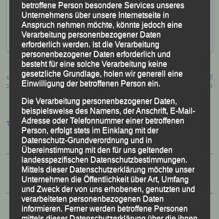
betroffene Person besondere Services unseres
40 über die Ziellinie.
Unternehmens über unsere Internetseite in
Anspruch nehmen möchte, könnte jedoch eine
Veröffentlicht
in
Aktuelles
,
Archiv 2026
|
Markiert mit
Verarbeitung personenbezogener Daten
Budweis
,
Mattoni Running Festival
,
Tobias Kienzler
erforderlich werden. Ist die Verarbeitung
personenbezogener Daten erforderlich und
besteht für eine solche Verarbeitung keine
Beitragsnavigation
gesetzliche Grundlage, holen wir generell eine
←
10. PUMA NITRO Lange Laufnacht
58. Passauer Behördensportfest auf
Einwilligung der betroffenen Person ein.
– Karlsruhe, 30.05.2026
der Zielgeraden
→
Die Verarbeitung personenbezogener Daten,
beispielsweise des Namens, der Anschrift, E-Mail-
Adresse oder Telefonnummer einer betroffenen
Termine:
Person, erfolgt stets im Einklang mit der
Datenschutz-Grundverordnung und in
Übereinstimmung mit den für uns geltenden
landesspezifischen Datenschutzbestimmungen.
Mittels dieser Datenschutzerklärung möchte unser
Unternehmen die Öffentlichkeit über Art, Umfang
und Zweck der von uns erhobenen, genutzten und
verarbeiteten personenbezogenen Daten
informieren. Ferner werden betroffene Personen
mittels dieser Datenschutzerklärung über die ihnen