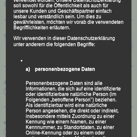
Tag des Sports – „Quälspaß am Dreisessel“ – Neureichenau, 18.07.2026
soll sowohl für die Öffentlichkeit als auch für
unsere Kunden und Geschäftspartner einfach
lesbar und verständlich sein. Um dies zu
gewährleisten, möchten wir vorab die verwendeten
Begrifflichkeiten erläutern.
Suchen
Wir verwenden in dieser Datenschutzerklärung
unter anderem die folgenden Begriffe:
a) personenbezogene Daten
Archiv
Personenbezogene Daten sind alle
Informationen, die sich auf eine identifizierte
Archiv
oder identifizierbare natürliche Person (im
Folgenden „betroffene Person") beziehen.
Als identifizierbar wird eine natürliche
Person angesehen, die direkt oder indirekt,
insbesondere mittels Zuordnung zu einer
Kennung wie einem Namen, zu einer
Kategorien
Kennnummer, zu Standortdaten, zu einer
Kategorien
Online-Kennung oder zu einem oder