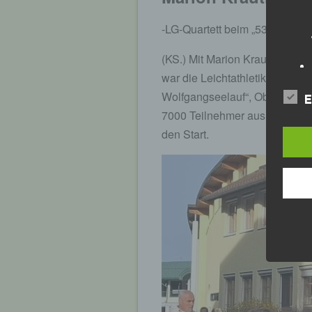
-LG-Quartett beim „53. Wolfga
(KS.) Mit Marion Krautloher, 
war die Leichtathletik Gemein
Wolfgangseelauf“, Oberösterre
E
7000 Teilnehmer aus 57 Natio
den Start.