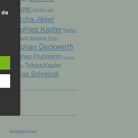
Prager
Samira Luck
 die
Sascha Jäger
Siegfried Kapfer
Stefan
Biersack
Stefanie Auer
Stephan Deckwerth
hren
Stephan Fruhmann
Thomas
Tobias Kapfer
en,
Kopfinger
die
Tobias Schreindl
oder
tung.
er
ung
Werbepartner