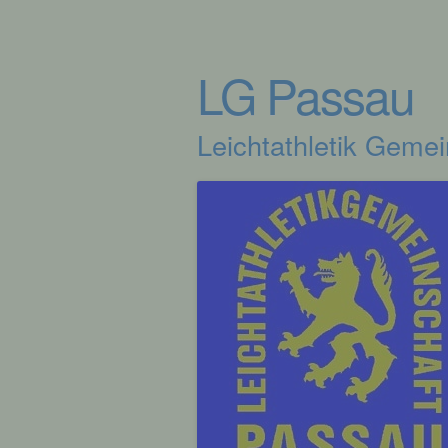
LG Passau
Leichtathletik Geme