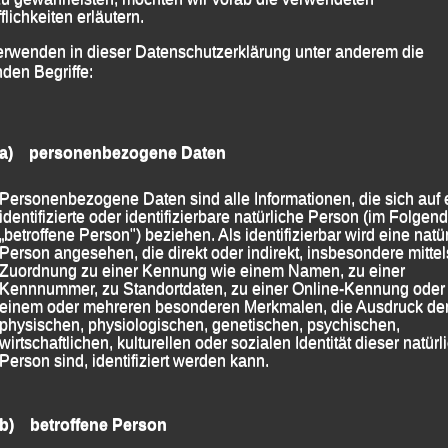
flichkeiten erläutern.
amtklassements und als 76. seiner Altersklasse M 40
erwenden in dieser Datenschutzerklärung unter anderem die
nden Begriffe:
 2026
|
Markiert mit
Budweis
,
Mattoni Running Festival
,
a) personenbezogene Daten
Personenbezogene Daten sind alle Informationen, die sich auf 
identifizierte oder identifizierbare natürliche Person (im Folgen
„betroffene Person") beziehen. Als identifizierbar wird eine natü
Person angesehen, die direkt oder indirekt, insbesondere mittel
gseelauf – St.
Zuordnung zu einer Kennung wie einem Namen, zu einer
Kennnummer, zu Standortdaten, zu einer Online-Kennung oder
einem oder mehreren besonderen Merkmalen, die Ausdruck de
physischen, physiologischen, genetischen, psychischen,
9.10.2025
wirtschaftlichen, kulturellen oder sozialen Identität dieser natür
Person sind, identifiziert werden kann.
5
von
lgpassau
b) betroffene Person
holt Bronze bei den 50jährigen