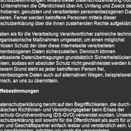
 Unternehmen die Öffentlichkeit über Art, Umfang und Zweck de
rhobenen, genutzten und verarbeiteten personenbezogenen Da
mieren. Ferner werden betroffene Personen mittels dieser
schutzerklärung über die ihnen zustehenden Rechte aufgeklärt
aben als für die Verarbeitung Verantwortlicher zahlreiche techn
rganisatorische Maßnahmen umgesetzt, um einen möglichst
nlosen Schutz der über diese Internetseite verarbeiteten
nenbezogenen Daten sicherzustellen. Dennoch können
netbasierte Datenübertragungen grundsätzlich Sicherheitslücke
isen, sodass ein absoluter Schutz nicht gewährleistet werden k
iesem Grund steht es jeder betroffenen Person frei,
nenbezogene Daten auch auf alternativen Wegen, beispielswe
onisch, an uns zu übermitteln.
athon in Budweis am Start
iffsbestimmungen
atenschutzerklärung beruht auf den Begrifflichkeiten, die durch
auern gesäumten zertifizierten flachen Strecke durch
äischen Richtlinien- und Verordnungsgeber beim Erlass der
ntlang der Moldau mit Start und Ziel auf dem
schutz-Grundverordnung (DS-GVO) verwendet wurden. Unser
schutzerklärung soll sowohl für die Öffentlichkeit als auch für u
ienzler das Rennen sehr ambitioniert an, konnte aber
n und Geschäftspartner einfach lesbar und verständlich sein.
e sein Tempo nicht ganz halten und lief nach 1:43:48
zu gewährleisten, möchten wir vorab die verwendeten