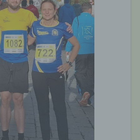
e) Profiling
Profiling ist jede Art der automatisierten Verarbeitung
personenbezogener Daten, die darin besteht, dass diese
personenbezogenen Daten verwendet werden, um bestimmte
persönliche Aspekte, die sich auf eine natürliche Person bezie
zu bewerten, insbesondere, um Aspekte bezüglich Arbeitsleistu
wirtschaftlicher Lage, Gesundheit, persönlicher Vorlieben, Inter
Zuverlässigkeit, Verhalten, Aufenthaltsort oder Ortswechsel die
natürlichen Person zu analysieren oder vorherzusagen.
f) Pseudonymisierung
Pseudonymisierung ist die Verarbeitung personenbezogener D
in einer Weise, auf welche die personenbezogenen Daten ohn
Hinzuziehung zusätzlicher Informationen nicht mehr einer
spezifischen betroffenen Person zugeordnet werden können, so
diese zusätzlichen Informationen gesondert aufbewahrt werde
technischen und organisatorischen Maßnahmen unterliegen, di
gewährleisten, dass die personenbezogenen Daten nicht einer