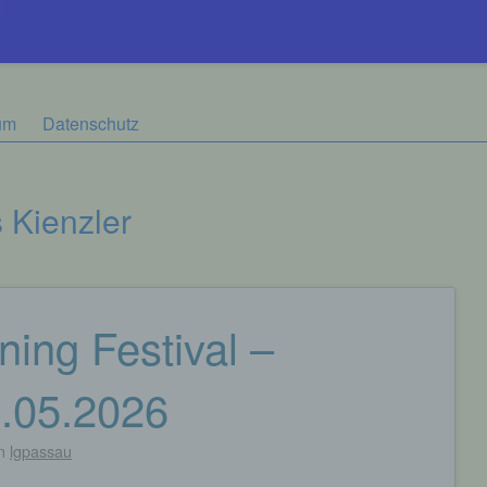
um
Datenschutz
 Kienzler
ing Festival –
.05.2026
n
lgpassau