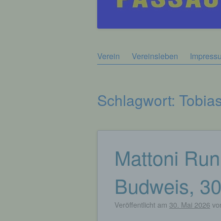
Zum
Verein
Vereinsleben
Impress
Hauptmenü
Inhalt
springen
Schlagwort:
Tobias
Mattoni Runn
Beitragsnavigation
Budweis, 30
Veröffentlicht am
30. Mai 2026
vo