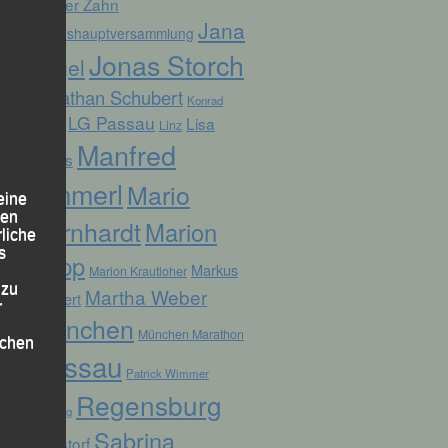
Günter Zahn
Jana
Jahreshauptversammlung
Jonas Storch
Vogel
Jonathan Schubert
Konrad
LG Passau
Lisa
Linz
Kufner
Manfred
Fuchs
Ammerl
Mario
eine
den
Bernhardt
Marion
rliche
s
Kopp
Markus
Marion Krautloher
 zu
Martha Weber
Weinert
r
München
München Marathon
lichen
Passau
Patrick Wimmer
Regensburg
Pocking
Sabrina
Ruhstorf