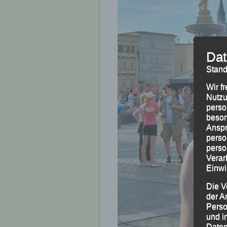
Dat
Stand
Wir f
Nutzu
perso
beson
Anspr
perso
perso
Verar
Einwi
Die V
der A
Perso
und i
Daten