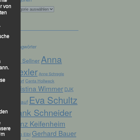
r von
Kategorien
ten
.
ische
Schlagwörter
Anna
Alex Sellner
n
ann.
Drexler
Anne Schregle
ise
Arnstorf
Centa Hollweck
Christina Wimmer
DJK
Eva Schultz
Domlauf
Frank Schneider
 den
Franz Keifenheim
e
nsere
Gerhard Bauer
Georg Eibl
 Um