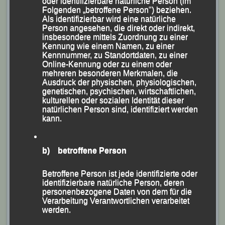
oder identifizierbare natürliche Person (im
Traillaufelite im In- und Ausland ganz gehörig auf.
Folgenden „betroffene Person") beziehen.
Als identifizierbar wird eine natürliche
Äußerst positiv, wie Kapfer hervorhob, sei die
Person angesehen, die direkt oder indirekt,
Teilnahme des jüngsten Nachwuchses bei den
insbesondere mittels Zuordnung zu einer
Kennung wie einem Namen, zu einer
letztjährigen internen Wettkampfveranstaltungen zu
Kennnummer, zu Standortdaten, zu einer
werten.
Online-Kennung oder zu einem oder
mehreren besonderen Merkmalen, die
Ausdruck der physischen, physiologischen,
Eine besondere Gratulation ging an Stefan Biersack,
genetischen, psychischen, wirtschaftlichen,
Dr. Andreas Feldschmid, Tobias Kapfer, Laurenz
kulturellen oder sozialen Identität dieser
natürlichen Person sind, identifiziert werden
Kieninger, Anne Schregle und Patrick Wimmer, die
kann.
sich als Kampfrichter für die Leichtathletik-
Europameisterschaften in München qualifiziert haben
b) betroffene Person
und letztes Jahr bereits bei diversen Deutschen
Titelkämpfen im Einsatz waren.
Betroffene Person ist jede identifizierte oder
identifizierbare natürliche Person, deren
Mit dem Dank an alle Helfer, Kampfrichter und
personenbezogene Daten von dem für die
Unterstützer ließ Centa Hollweck, zuständig für die
Verarbeitung Verantwortlichen verarbeitet
werden.
Wettkampforganisation in der LG Passau, nochmals