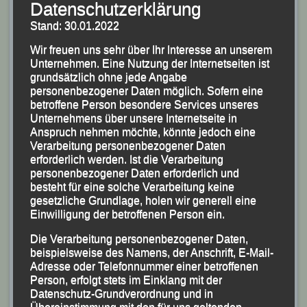
Halbmarathon-Distanz in ihren Altersklassen (AK) M
Datenschutzerklärung
30 und M 40.
Stand: 30.01.2022
Bayerischer Vizemeister wurden Eva Schultz über
Wir freuen uns sehr über Ihr Interesse an unserem
5.000 m der Frauen, Sabrina Prager bei ihrem
Unternehmen. Eine Nutzung der Internetseiten ist
Marathon-Debüt und Stephan Fruhmann bei den
grundsätzlich ohne jede Angabe
personenbezogener Daten möglich. Sofern eine
Marathon-Meisterschaften in seiner AK M 40.
betroffene Person besondere Services unseres
Bayerische Bronze gab es für Jonas Storch über 3000
Unternehmens über unsere Internetseite in
m der Männlichen Jugend U 18, für Anna Drexler über
Anspruch nehmen möchte, könnte jedoch eine
Verarbeitung personenbezogener Daten
3.000 m der Juniorinnen, Lisa Fuchs im Halbmarathon,
erforderlich werden. Ist die Verarbeitung
für Männer-Halbmarathon-Team Maxim Fuchs, Stephan
personenbezogener Daten erforderlich und
Fruhmann und Sascha Jäger, der zudem noch Bronze
besteht für eine solche Verarbeitung keine
gesetzliche Grundlage, holen wir generell eine
in seiner AK M 50 geholt hatte.
Einwilligung der betroffenen Person ein.
Die Verarbeitung personenbezogener Daten,
beispielsweise des Namens, der Anschrift, E-Mail-
Adresse oder Telefonnummer einer betroffenen
Person, erfolgt stets im Einklang mit der
Datenschutz-Grundverordnung und in
Übereinstimmung mit den für uns geltenden