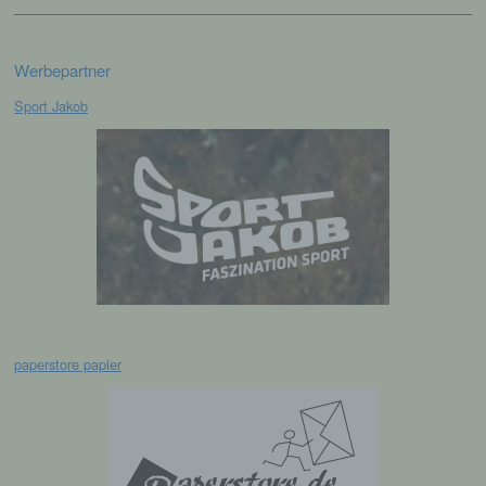
Cookies durch unsere Internetseite jederzeit
mittels einer entsprechenden Einstellung des
genutzten Internetbrowsers verhindern und damit
Werbepartner
der Setzung von Cookies dauerhaft
widersprechen. Ferner können bereits gesetzte
Sport Jakob
Cookies jederzeit über einen Internetbrowser oder
andere Softwareprogramme gelöscht werden. Dies
ist in allen gängigen Internetbrowsern möglich.
Deaktiviert die betroffene Person die Setzung von
Cookies in dem genutzten Internetbrowser, sind
unter Umständen nicht alle Funktionen unserer
Internetseite vollumfänglich nutzbar.
Erfassung von allgemeinen Daten und
Informationen
Die Internetseite erfasst mit jedem Aufruf der
paperstore papier
Internetseite durch eine betroffene Person oder ein
automatisiertes System eine Reihe von
allgemeinen Daten und Informationen. Diese
allgemeinen Daten und Informationen werden in
den Logfiles des Servers gespeichert. Erfasst
werden können die (1) verwendeten Browsertypen