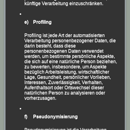
künftige Verarbeitung einzuschränken.
e) Profiling
Profiling ist jede Art der automatisierten
Verarbeitung personenbezogener Daten, die
darin besteht, dass diese
personenbezogenen Daten verwendet
Centa Hollweck berichtet über das schmale
werden, um bestimmte persönliche Aspekte,
die sich auf eine natürliche Person beziehen,
Wettkampfgeschehen in der LG
zu bewerten, insbesondere, um Aspekte
bezüglich Arbeitsleistung, wirtschaftlicher
Im Anschluss konnte das LG-Führungstrio dann eine
Lage, Gesundheit, persönlicher Vorlieben,
Interessen, Zuverlässigkeit, Verhalten,
ganze Reihe von Athletinnen und Athleten für ihre
Aufenthaltsort oder Ortswechsel dieser
Leistungen und Ergebnisse 2021 auszeichnen!
natürlichen Person zu analysieren oder
vorherzusagen.
Nachdem Kassenprüfer Günter Schmidt den LG-
Verantwortlichen eine sehr gute Haushaltsführung
f) Pseudonymisierung
bescheinigt hatte, erfolgte die einstimmige Entlastung
der bisherigen Vorstandschaft. Bei der anschließenden
Pseudonymisierung ist die Verarbeitung