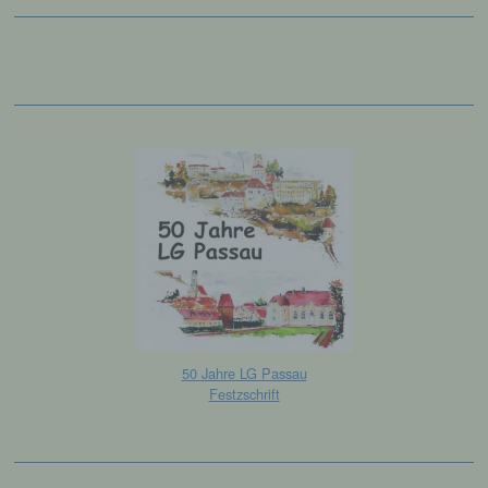
k) Einwilligung
Einwilligung ist jede von der betroffenen
Person freiwillig für den bestimmten Fall in
informierter Weise und unmissverständlich
abgegebene Willensbekundung in Form
einer Erklärung oder einer sonstigen
eindeutigen bestätigenden Handlung, mit der
die betroffene Person zu verstehen gibt, dass
sie mit der Verarbeitung der sie betreffenden
personenbezogenen Daten einverstanden
ist.
Name und Anschrift des für die Verarbeitung
50 Jahre LG Passau
Verantwortlichen
Festzschrift
Verantwortlicher im Sinne der Datenschutz-
Grundverordnung, sonstiger in den Mitgliedstaaten
der Europäischen Union geltenden
Datenschutzgesetze und anderer Bestimmungen