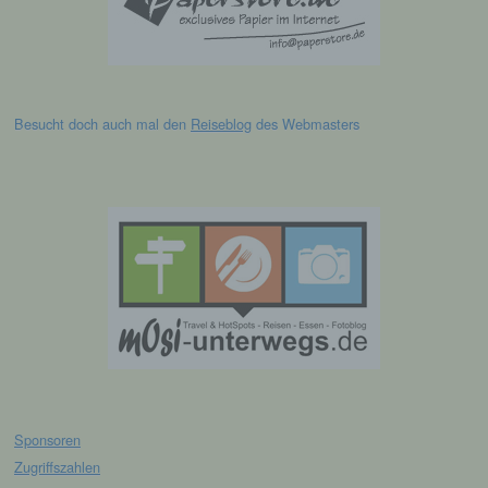
und Versionen, (2) das vom zugreifenden System
verwendete Betriebssystem, (3) die Internetseite,
von welcher ein zugreifendes System auf unsere
Internetseite gelangt (sogenannte Referrer), (4) die
Unterwebseiten, welche über ein zugreifendes
System auf unserer Internetseite angesteuert
werden, (5) das Datum und die Uhrzeit eines
Besucht doch auch mal den
Reiseblog
des Webmasters
Zugriffs auf die Internetseite, (6) eine Internet-
Protokoll-Adresse (IP-Adresse), (7) der Internet-
Service-Provider des zugreifenden Systems und
(8) sonstige ähnliche Daten und Informationen, die
der Gefahrenabwehr im Falle von Angriffen auf
unsere informationstechnologischen Systeme
dienen.
Bei der Nutzung dieser allgemeinen Daten und
Informationen ziehen wird keine Rückschlüsse auf
die betroffene Person. Diese Informationen werden
vielmehr benötigt, um (1) die Inhalte unserer
Internetseite korrekt auszuliefern, (2) die Inhalte
unserer Internetseite sowie die Werbung für diese
zu optimieren, (3) die dauerhafte
Sponsoren
Funktionsfähigkeit unserer
Zugriffszahlen
informationstechnologischen Systeme und der