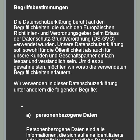
Begriffsbestimmungen
Bei den Deutschen Marathon-Meisterschaften
erkämpften sich Maxim Fuchs, Stephan Fruhmann und
Die Datenschutzerklärung beruht auf den
Mario Bernhardt sensationell die Bronzemedaille.
Begrifflichkeiten, die durch den Europäischen
Richtlinien- und Verordnungsgeber beim Erlass
Sabrina Prager wurde bei den Frauen Sechste, Maxim
der Datenschutz-Grundverordnung (DS-GVO)
Fuchs bei den Herren Achter und Stephan Fruhmann
verwendet wurden. Unsere Datenschutzerklärung
soll sowohl für die Öffentlichkeit als auch für
holte in seiner AK M 40 die Silbermedaille.
unsere Kunden und Geschäftspartner einfach
Mit Lea Gahbauer, Anna Drexler und Jonas Storch
lesbar und verständlich sein. Um dies zu
gewährleisten, möchten wir vorab die verwendeten
konnten sich drei Nachwuchsathleten für Deutsche
Begrifflichkeiten erläutern.
Jugendmeisterschaften qualifizieren. Lea Gahbauer
Wir verwenden in dieser Datenschutzerklärung
und Jonas Storch durften zudem erstmals bei
unter anderem die folgenden Begriffe:
Vergleichskämpfen das Trikot des Bayerischen
Leichtathletik Verbandes tragen.
Auf der britischen Kanalinsel Guernsey holte Richard
a) personenbezogene Daten
Friedrich und Ulrike Maisch viermal Gold und einmal
Silber. Das Tochter-Vater-Duo Sabrina und Franz
Personenbezogene Daten sind alle
Informationen, die sich auf eine identifizierte
Prager mischten letztes Jahr die Berg- und