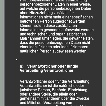
Vorstandswahl, die die nicht zur Wahl stehende Centa
personenbezogener Daten in einer Weise,
auf welche die personenbezogenen Daten
Hollweck durchführte, wurden Siegfried Kapfer zum
ohne Hinzuziehung zusätzlicher
neuen 1. Vorsitzenden, Günter Schmidt zum
Informationen nicht mehr einer spezifischen
betroffenen Person zugeordnet werden
Schatzmeister und Karl-Heinz Friedrich zum
können, sofern diese zusätzlichen
Kassenprüfer gewählt.
Informationen gesondert aufbewahrt werden
und technischen und organisatorischen
Maßnahmen unterliegen, die gewährleisten,
dass die personenbezogenen Daten nicht
einer identifizierten oder identifizierbaren
natürlichen Person zugewiesen werden.
g) Verantwortlicher oder für die
Verarbeitung Verantwortlicher
Verantwortlicher oder für die Verarbeitung
Verantwortlicher ist die natürliche oder
juristische Person, Behörde, Einrichtung
oder andere Stelle, die allein oder
Die neue Vorstandschaft mit Ehrenvorsitzenden Peter
gemeinsam mit anderen über die Zwecke
und Mittel der Verarbeitung von
Fahrnholz