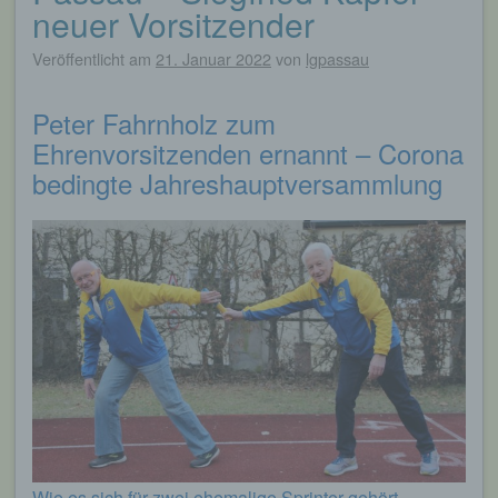
neuer Vorsitzender
Veröffentlicht am
21. Januar 2022
von
lgpassau
Peter Fahrnholz zum
Ehrenvorsitzenden ernannt – Corona
bedingte Jahreshauptversammlung
Wie es sich für zwei ehemalige Sprinter gehört –