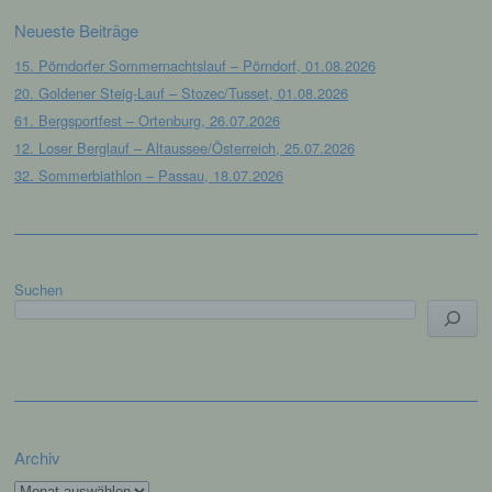
mit datenschutzrechtlichem Charakter ist die:
Neueste Beiträge
Leichtathletik Gemeinschaft Passau
15. Pörndorfer Sommernachtslauf – Pörndorf, 01.08.2026
20. Goldener Steig-Lauf – Stozec/Tusset, 01.08.2026
Siegfried Kapfer
61. Bergsportfest – Ortenburg, 26.07.2026
Göttweiger Str. 45
12. Loser Berglauf – Altaussee/Österreich, 25.07.2026
32. Sommerbiathlon – Passau, 18.07.2026
94032 Passau
Deutschland
E-Mail: info@lgpassau.de
Suchen
Cookies / SessionStorage / LocalStorage
Die Internetseiten verwenden teilweise so
genannte Cookies, LocalStorage und
SessionStorage. Dies dient dazu, unser Angebot
nutzerfreundlicher, effektiver und sicherer zu
machen. Local Storage und SessionStorage ist
eine Technologie, mit welcher ihr Browser Daten
Archiv
auf Ihrem Computer oder mobilen Gerät
abspeichert. Cookies sind Textdateien, welche
Archiv