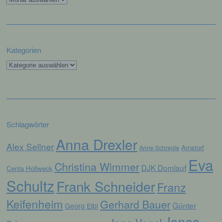
über einen Internetbrowser auf einem
Computersystem abgelegt und gespeichert
werden. Sie können die Verwendung von Cookies,
LocalStorage und SessionStorage durch
entsprechende Einstellung in Ihrem Browser
Kategorien
verhindern.
Kategorien
Zahlreiche Internetseiten und Server verwenden
Cookies. Viele Cookies enthalten eine sogenannte
Cookie-ID. Eine Cookie-ID ist eine eindeutige
Kennung des Cookies. Sie besteht aus einer
Zeichenfolge, durch welche Internetseiten und
Server dem konkreten Internetbrowser zugeordnet
Schlagwörter
werden können, in dem das Cookie gespeichert
wurde. Dies ermöglicht es den besuchten
Anna Drexler
Alex Sellner
Internetseiten und Servern, den individuellen
Arnstorf
Anne Schregle
Browser der betroffenen Person von anderen
Eva
Christina Wimmer
Internetbrowsern, die andere Cookies enthalten,
DJK Domlauf
Centa Hollweck
zu unterscheiden. Ein bestimmter Internetbrowser
Schultz
Frank Schneider
Franz
kann über die eindeutige Cookie-ID wiedererkannt
und identifiziert werden.
Keifenheim
Gerhard Bauer
Günter
Georg Eibl
Durch den Einsatz von Cookies kann den Nutzern
Jonas