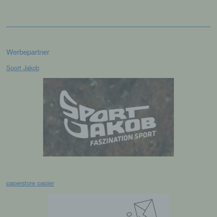
Profiling ist jede Art der automatisierten
Verarbeitung personenbezogener Daten, die
darin besteht, dass diese
personenbezogenen Daten verwendet
Werbepartner
werden, um bestimmte persönliche Aspekte,
die sich auf eine natürliche Person beziehen,
Sport Jakob
zu bewerten, insbesondere, um Aspekte
bezüglich Arbeitsleistung, wirtschaftlicher
Lage, Gesundheit, persönlicher Vorlieben,
Interessen, Zuverlässigkeit, Verhalten,
Aufenthaltsort oder Ortswechsel dieser
natürlichen Person zu analysieren oder
vorherzusagen.
f) Pseudonymisierung
Pseudonymisierung ist die Verarbeitung
paperstore papier
personenbezogener Daten in einer Weise,
auf welche die personenbezogenen Daten
ohne Hinzuziehung zusätzlicher
Informationen nicht mehr einer spezifischen