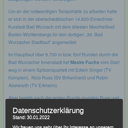
Um an der notwendigen Tempohärte zu arbeiten hatte
er sich in der oberschwäbischen 14.600-Einwohner-
Kurstadt Bad Wurzach mit dem ältesten Moorheilbad
Baden-Württembergs für den dortigen „30. Bad
Wurzacher Stadtlauf“ angemeldet.
Im Hauptlauf über 6.700 m bzw. fünf Runden durch die
Bad Wurzacher Innenstadt lief
Maxim Fuchs
vom Start
weg in einem Spitzenquartett mit Edwin Singer (TV
Kempten), Nico Russ (SV Birkenhard) und Robin
Abelwarth (TV Erkheim).
Aber bereits nach der ersten Runde mussten Russ und
Abelwarth abreißen lassen und aus dem Quartett war
Datenschutzerklärung
ein Duo geworden, das sich gegenseitig Runde für
Stand: 30.01.2022
Runde pushte.
Wir freuen uns sehr über Ihr Interesse an unserem