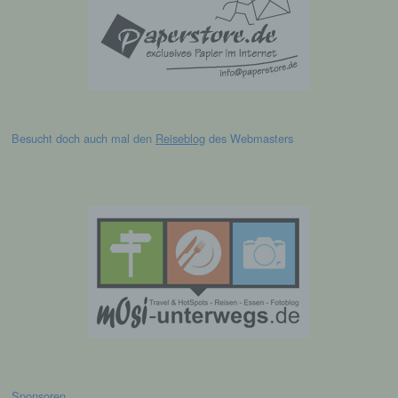
betroffenen Person zugeordnet werden
können, sofern diese zusätzlichen
Informationen gesondert aufbewahrt werden
und technischen und organisatorischen
Maßnahmen unterliegen, die gewährleisten,
dass die personenbezogenen Daten nicht
einer identifizierten oder identifizierbaren
natürlichen Person zugewiesen werden.
Besucht doch auch mal den
Reiseblog
des Webmasters
g) Verantwortlicher oder für die
Verarbeitung Verantwortlicher
Verantwortlicher oder für die Verarbeitung
Verantwortlicher ist die natürliche oder
juristische Person, Behörde, Einrichtung
oder andere Stelle, die allein oder
gemeinsam mit anderen über die Zwecke
und Mittel der Verarbeitung von
personenbezogenen Daten entscheidet.
Sind die Zwecke und Mittel dieser
Verarbeitung durch das Unionsrecht oder
das Recht der Mitgliedstaaten vorgegeben,
Sponsoren
so kann der Verantwortliche