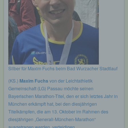
Silber für Maxim Fuchs beim Bad Wurzacher Stadtlauf
(KS.)
Maxim Fuchs
von der Leichtathletik
Gemeinschaft (LG) Passau möchte seinen
Bayerischen Marathon-Titel, den er sich letztes Jahr in
München erkämpft hat, bei den diesjährigen
Titelkämpfen, die am 13. Oktober im Rahmen des
diesjährigen „Generali-München-Marathon“
ausgetragen werden, verteidigen.