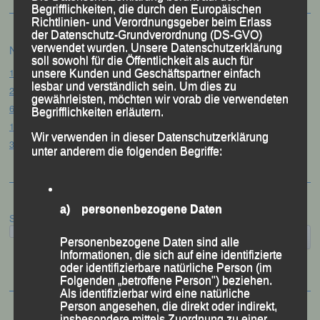
Begrifflichkeiten, die durch den Europäischen
Richtlinien- und Verordnungsgeber beim Erlass
der Datenschutz-Grundverordnung (DS-GVO)
verwendet wurden. Unsere Datenschutzerklärung
Neueste Beiträge
soll sowohl für die Öffentlichkeit als auch für
15. Pörndorfer Sommernachtslauf – Pörndorf, 01.08.2026
unsere Kunden und Geschäftspartner einfach
lesbar und verständlich sein. Um dies zu
20. Goldener Steig-Lauf – Stozec/Tusset, 01.08.2026
gewährleisten, möchten wir vorab die verwendeten
61. Bergsportfest – Ortenburg, 26.07.2026
Begrifflichkeiten erläutern.
12. Loser Berglauf – Altaussee/Österreich, 25.07.2026
Wir verwenden in dieser Datenschutzerklärung
32. Sommerbiathlon – Passau, 18.07.2026
unter anderem die folgenden Begriffe:
a) personenbezogene Daten
Suchen
Personenbezogene Daten sind alle
Informationen, die sich auf eine identifizierte
oder identifizierbare natürliche Person (im
Folgenden „betroffene Person") beziehen.
Als identifizierbar wird eine natürliche
Person angesehen, die direkt oder indirekt,
insbesondere mittels Zuordnung zu einer