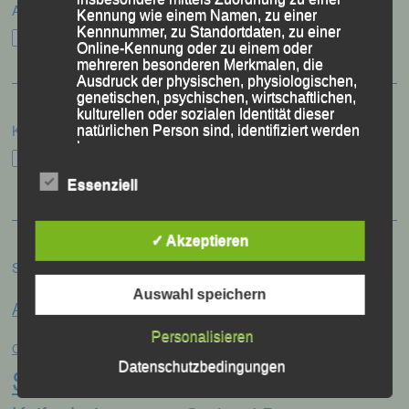
Archiv
Kennung wie einem Namen, zu einer
Kennnummer, zu Standortdaten, zu einer
Archiv
Online-Kennung oder zu einem oder
mehreren besonderen Merkmalen, die
Ausdruck der physischen, physiologischen,
genetischen, psychischen, wirtschaftlichen,
kulturellen oder sozialen Identität dieser
Kategorien
natürlichen Person sind, identifiziert werden
kann.
Kategorien
Essenziell
b) betroffene Person
✓ Akzeptieren
Betroffene Person ist jede identifizierte oder
identifizierbare natürliche Person, deren
Schlagwörter
personenbezogene Daten von dem für die
Anna Drexler
Auswahl speichern
Verarbeitung Verantwortlichen verarbeitet
Alex Sellner
Arnstorf
Anne Schregle
werden.
Eva
Personalisieren
Christina Wimmer
DJK Domlauf
Centa Hollweck
Datenschutzbedingungen
Schultz
c) Verarbeitung
Frank Schneider
Franz