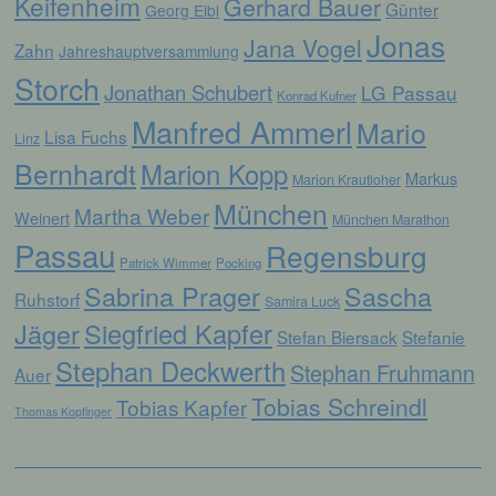
Keifenheim
Gerhard Bauer
Verarbeitung ist jeder mit oder ohne Hilfe
Günter
Georg Eibl
automatisierter Verfahren ausgeführte
Jonas
Jana Vogel
Vorgang oder jede solche Vorgangsreihe im
Zahn
Jahreshauptversammlung
Zusammenhang mit personenbezogenen
Storch
Daten wie das Erheben, das Erfassen, die
Jonathan Schubert
LG Passau
Konrad Kufner
Organisation, das Ordnen, die Speicherung,
Manfred Ammerl
Mario
die Anpassung oder Veränderung, das
Lisa Fuchs
Linz
Auslesen, das Abfragen, die Verwendung,
Bernhardt
die Offenlegung durch Übermittlung,
Marion Kopp
Markus
Marion Krautloher
Verbreitung oder eine andere Form der
München
Bereitstellung, den Abgleich oder die
Martha Weber
Weinert
München Marathon
Verknüpfung, die Einschränkung, das
Passau
Löschen oder die Vernichtung.
Regensburg
Patrick Wimmer
Pocking
Sabrina Prager
Sascha
Ruhstorf
Samira Luck
d) Einschränkung der Verarbeitung
Jäger
Siegfried Kapfer
Stefan Biersack
Stefanie
Stephan Deckwerth
Einschränkung der Verarbeitung ist die
Stephan Fruhmann
Auer
Markierung gespeicherter
Tobias Schreindl
Tobias Kapfer
personenbezogener Daten mit dem Ziel, ihre
Thomas Kopfinger
künftige Verarbeitung einzuschränken.
e) Profiling