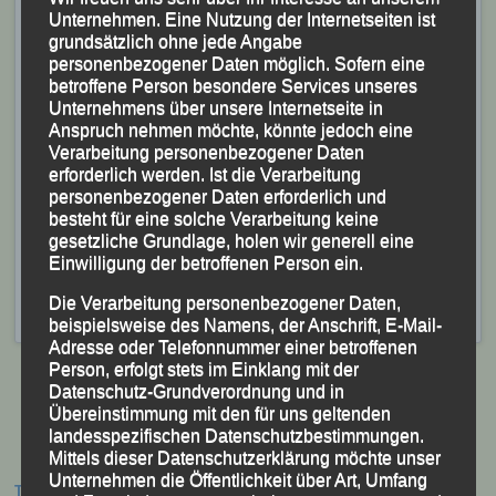
Erst im Schlussspurt auf den letzten 100 m musste
Unternehmen. Eine Nutzung der Internetseiten ist
grundsätzlich ohne jede Angabe
sich
Maxim Fuchs
letztlich geschlagen geben und
personenbezogener Daten möglich. Sofern eine
wurde nach 21:53,4 Minuten hinter Edwin Singer
betroffene Person besondere Services unseres
ausgezeichneter Zweiter.
Unternehmens über unsere Internetseite in
Anspruch nehmen möchte, könnte jedoch eine
Verarbeitung personenbezogener Daten
Die Form passt! Das weitere Training und die noch
erforderlich werden. Ist die Verarbeitung
ausstehenden Wettkämpfe sind jetzt auf nur noch auf
personenbezogener Daten erforderlich und
den 13. Oktober bzw. die Bayerischen Marathon-
besteht für eine solche Verarbeitung keine
gesetzliche Grundlage, holen wir generell eine
Meisterschaften ausgerichtet.
Einwilligung der betroffenen Person ein.
Veröffentlicht
in
Aktuelles
,
Archiv 2019
|
Markiert mit
30. Bad
Die Verarbeitung personenbezogener Daten,
Wurzacher Stadtlauf Bad Wurzach
,
Bad Wurzach
beispielsweise des Namens, der Anschrift, E-Mail-
Adresse oder Telefonnummer einer betroffenen
Person, erfolgt stets im Einklang mit der
Datenschutz-Grundverordnung und in
Übereinstimmung mit den für uns geltenden
landesspezifischen Datenschutzbestimmungen.
Beitragsnavigation
Mittels dieser Datenschutzerklärung möchte unser
Unternehmen die Öffentlichkeit über Art, Umfang
Termine: