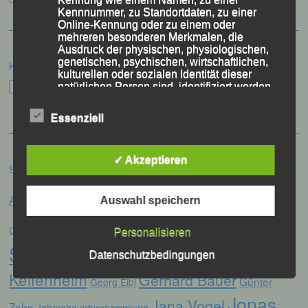
Kennnummer, zu Standortdaten, zu einer
Online-Kennung oder zu einem oder
mehreren besonderen Merkmalen, die
Ausdruck der physischen, physiologischen,
genetischen, psychischen, wirtschaftlichen,
Kategorien
kulturellen oder sozialen Identität dieser
Kategorien
natürlichen Person sind, identifiziert werden
kann.
Essenziell
b) betroffene Person
✓ Akzeptieren
Schlagwörter
Betroffene Person ist jede identifizierte oder
identifizierbare natürliche Person, deren
Anna Drexler
Alex Sellner
personenbezogene Daten von dem für die
Arnstorf
Auswahl speichern
Anne Schregle
Verarbeitung Verantwortlichen verarbeitet
Eva
Christina Wimmer
werden.
DJK Domlauf
Centa Hollweck
Personalisieren
Schultz
Frank Schneider
Franz
Datenschutzbedingungen
c) Verarbeitung
Keifenheim
Gerhard Bauer
Günter
Georg Eibl
Jonas
Verarbeitung ist jeder mit oder ohne Hilfe
Jana Vogel
Zahn
Jahreshauptversammlung