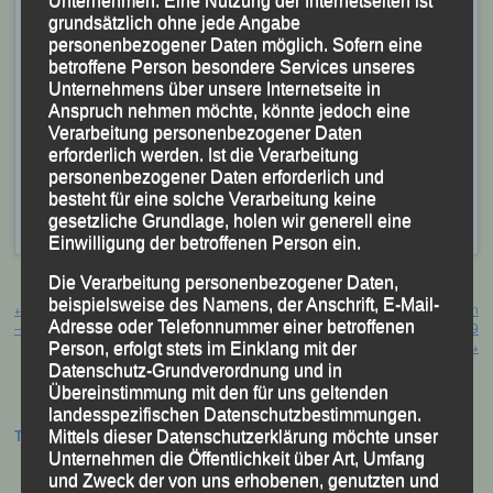
Unternehmen. Eine Nutzung der Internetseiten ist
ausgezeichneter Zweiter.
grundsätzlich ohne jede Angabe
personenbezogener Daten möglich. Sofern eine
betroffene Person besondere Services unseres
Die Form passt! Das weitere Training und die noch
Unternehmens über unsere Internetseite in
ausstehenden Wettkämpfe sind jetzt auf nur noch auf
Anspruch nehmen möchte, könnte jedoch eine
den 13. Oktober bzw. die Bayerischen Marathon-
Verarbeitung personenbezogener Daten
erforderlich werden. Ist die Verarbeitung
Meisterschaften ausgerichtet.
personenbezogener Daten erforderlich und
besteht für eine solche Verarbeitung keine
Veröffentlicht
in
Aktuelles
,
Archiv 2019
|
Markiert mit
30. Bad
gesetzliche Grundlage, holen wir generell eine
Wurzacher Stadtlauf Bad Wurzach
,
Bad Wurzach
Einwilligung der betroffenen Person ein.
Die Verarbeitung personenbezogener Daten,
Beitragsnavigation
beispielsweise des Namens, der Anschrift, E-Mail-
←
„Und die Karawane zieht weiter …. “
Fränkische Schweiz Marathon
Adresse oder Telefonnummer einer betroffenen
– Zweiter Teil –
Ebermannstadt, 01. September 2019
→
Person, erfolgt stets im Einklang mit der
Datenschutz-Grundverordnung und in
Übereinstimmung mit den für uns geltenden
landesspezifischen Datenschutzbestimmungen.
Termine:
Mittels dieser Datenschutzerklärung möchte unser
Unternehmen die Öffentlichkeit über Art, Umfang
und Zweck der von uns erhobenen, genutzten und