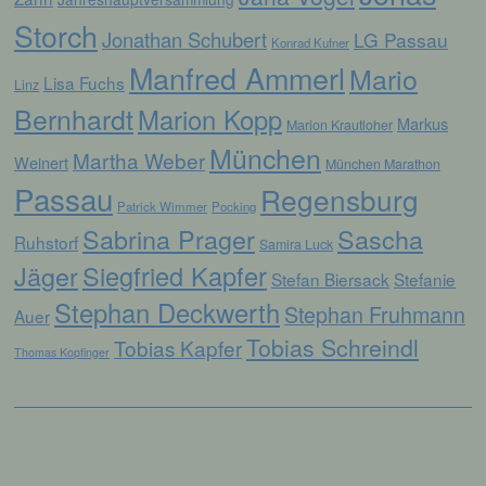
automatisierter Verfahren ausgeführte
Storch
Vorgang oder jede solche Vorgangsreihe im
Jonathan Schubert
LG Passau
Konrad Kufner
Zusammenhang mit personenbezogenen
Daten wie das Erheben, das Erfassen, die
Manfred Ammerl
Mario
Lisa Fuchs
Linz
Organisation, das Ordnen, die Speicherung,
die Anpassung oder Veränderung, das
Bernhardt
Marion Kopp
Markus
Auslesen, das Abfragen, die Verwendung,
Marion Krautloher
die Offenlegung durch Übermittlung,
München
Martha Weber
Weinert
Verbreitung oder eine andere Form der
München Marathon
Bereitstellung, den Abgleich oder die
Passau
Regensburg
Verknüpfung, die Einschränkung, das
Patrick Wimmer
Pocking
Löschen oder die Vernichtung.
Sabrina Prager
Sascha
Ruhstorf
Samira Luck
Jäger
Siegfried Kapfer
Stefan Biersack
Stefanie
d) Einschränkung der Verarbeitung
Stephan Deckwerth
Stephan Fruhmann
Auer
Tobias Schreindl
Einschränkung der Verarbeitung ist die
Tobias Kapfer
Thomas Kopfinger
Markierung gespeicherter
personenbezogener Daten mit dem Ziel, ihre
künftige Verarbeitung einzuschränken.
e) Profiling