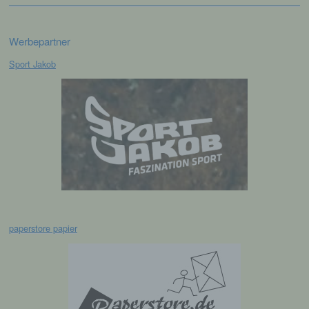
Profiling ist jede Art der automatisierten
Verarbeitung personenbezogener Daten, die
Werbepartner
darin besteht, dass diese
personenbezogenen Daten verwendet
Sport Jakob
werden, um bestimmte persönliche Aspekte,
die sich auf eine natürliche Person beziehen,
zu bewerten, insbesondere, um Aspekte
bezüglich Arbeitsleistung, wirtschaftlicher
Lage, Gesundheit, persönlicher Vorlieben,
Interessen, Zuverlässigkeit, Verhalten,
Aufenthaltsort oder Ortswechsel dieser
natürlichen Person zu analysieren oder
vorherzusagen.
f) Pseudonymisierung
paperstore papier
Pseudonymisierung ist die Verarbeitung
personenbezogener Daten in einer Weise,
auf welche die personenbezogenen Daten
ohne Hinzuziehung zusätzlicher
Informationen nicht mehr einer spezifischen
betroffenen Person zugeordnet werden