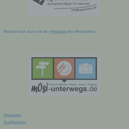
können, sofern diese zusätzlichen
Informationen gesondert aufbewahrt werden
und technischen und organisatorischen
Maßnahmen unterliegen, die gewährleisten,
dass die personenbezogenen Daten nicht
einer identifizierten oder identifizierbaren
Besucht doch auch mal den
Reiseblog
des Webmasters
natürlichen Person zugewiesen werden.
g) Verantwortlicher oder für die
Verarbeitung Verantwortlicher
Verantwortlicher oder für die Verarbeitung
Verantwortlicher ist die natürliche oder
juristische Person, Behörde, Einrichtung
oder andere Stelle, die allein oder
gemeinsam mit anderen über die Zwecke
und Mittel der Verarbeitung von
personenbezogenen Daten entscheidet.
Sind die Zwecke und Mittel dieser
Verarbeitung durch das Unionsrecht oder
Sponsoren
das Recht der Mitgliedstaaten vorgegeben,
Zugriffszahlen
so kann der Verantwortliche