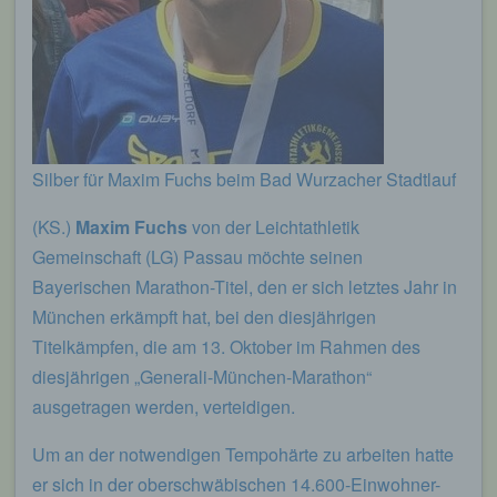
Silber für Maxim Fuchs beim Bad Wurzacher Stadtlauf
(KS.)
Maxim Fuchs
von der Leichtathletik
Gemeinschaft (LG) Passau möchte seinen
Bayerischen Marathon-Titel, den er sich letztes Jahr in
München erkämpft hat, bei den diesjährigen
Titelkämpfen, die am 13. Oktober im Rahmen des
diesjährigen „Generali-München-Marathon“
ausgetragen werden, verteidigen.
Um an der notwendigen Tempohärte zu arbeiten hatte
er sich in der oberschwäbischen 14.600-Einwohner-