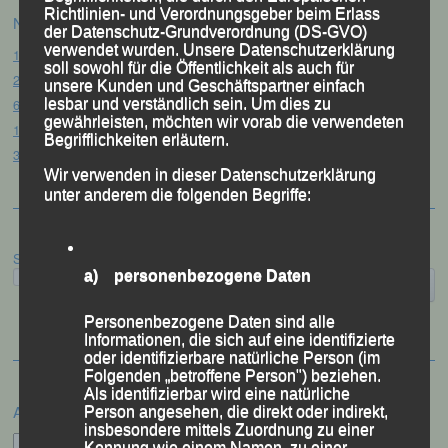
Richtlinien- und Verordnungsgeber beim Erlass
Neueste Beiträge
der Datenschutz-Grundverordnung (DS-GVO)
verwendet wurden. Unsere Datenschutzerklärung
15. Pörndorfer Sommernachtslauf – Pörndorf, 01.08.2026
soll sowohl für die Öffentlichkeit als auch für
20. Goldener Steig-Lauf – Stozec/Tusset, 01.08.2026
unsere Kunden und Geschäftspartner einfach
61. Bergsportfest – Ortenburg, 26.07.2026
lesbar und verständlich sein. Um dies zu
gewährleisten, möchten wir vorab die verwendeten
12. Loser Berglauf – Altaussee/Österreich, 25.07.2026
Begrifflichkeiten erläutern.
32. Sommerbiathlon – Passau, 18.07.2026
Wir verwenden in dieser Datenschutzerklärung
unter anderem die folgenden Begriffe:
Suchen
a) personenbezogene Daten
Personenbezogene Daten sind alle
Informationen, die sich auf eine identifizierte
oder identifizierbare natürliche Person (im
Folgenden „betroffene Person") beziehen.
Als identifizierbar wird eine natürliche
Archiv
Person angesehen, die direkt oder indirekt,
insbesondere mittels Zuordnung zu einer
Archiv
Kennung wie einem Namen, zu einer