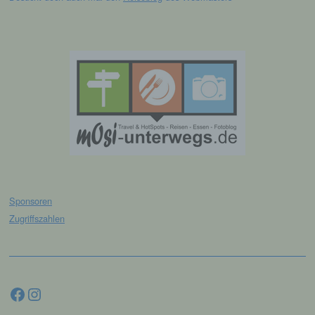
und Mittel der Verarbeitung von
personenbezogenen Daten entscheidet.
Sind die Zwecke und Mittel dieser
Verarbeitung durch das Unionsrecht oder
das Recht der Mitgliedstaaten vorgegeben,
so kann der Verantwortliche
beziehungsweise können die bestimmten
Kriterien seiner Benennung nach dem
Unionsrecht oder dem Recht der
Mitgliedstaaten vorgesehen werden.
h) Auftragsverarbeiter
Auftragsverarbeiter ist eine natürliche oder
Sponsoren
juristische Person, Behörde, Einrichtung
Zugriffszahlen
oder andere Stelle, die personenbezogene
Daten im Auftrag des Verantwortlichen
verarbeitet.
Facebook
Instagram
i) Empfänger