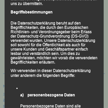
uns zu übermitteln.
Begriffsbestimmungen
Die Datenschutzerklärung beruht auf den
Begrifflichkeiten, die durch den Europäischen
Richtlinien- und Verordnungsgeber beim Erlass
der Datenschutz-Grundverordnung (DS-GVO)
verwendet wurden. Unsere Datenschutzerklärung
soll sowohl für die Öffentlichkeit als auch für
unsere Kunden und Geschäftspartner einfach
lesbar und verständlich sein. Um dies zu
50 Jahre LG Passau
gewährleisten, möchten wir vorab die verwendeten
Festzschrift
Begrifflichkeiten erläutern.
Wir verwenden in dieser Datenschutzerklärung
unter anderem die folgenden Begriffe:
Neueste Beiträge
15. Pörndorfer Sommernachtslauf – Pörndorf, 01.08.2026
a) personenbezogene Daten
20. Goldener Steig-Lauf – Stozec/Tusset, 01.08.2026
61. Bergsportfest – Ortenburg, 26.07.2026
Personenbezogene Daten sind alle