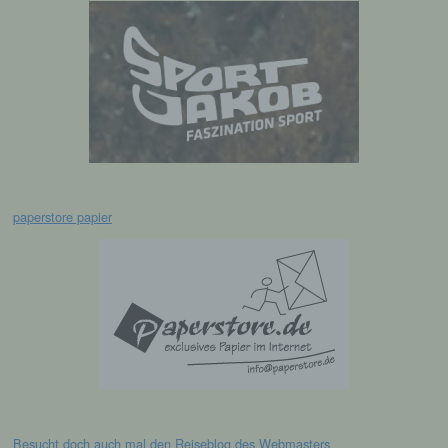
Pseudonymisierung ist die Verarbeitung
personenbezogener Daten in einer Weise,
auf welche die personenbezogenen Daten
ohne Hinzuziehung zusätzlicher
Informationen nicht mehr einer spezifischen
betroffenen Person zugeordnet werden
können, sofern diese zusätzlichen
Informationen gesondert aufbewahrt werden
und technischen und organisatorischen
Maßnahmen unterliegen, die gewährleisten,
dass die personenbezogenen Daten nicht
paperstore papier
einer identifizierten oder identifizierbaren
natürlichen Person zugewiesen werden.
g) Verantwortlicher oder für die
Verarbeitung Verantwortlicher
Verantwortlicher oder für die Verarbeitung
Verantwortlicher ist die natürliche oder
juristische Person, Behörde, Einrichtung
oder andere Stelle, die allein oder
gemeinsam mit anderen über die Zwecke
Besucht doch auch mal den
Reiseblog
des Webmasters