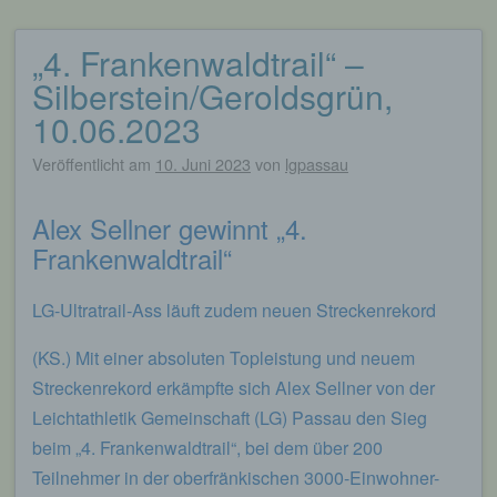
„4. Frankenwaldtrail“ –
Beitragsnavigation
Silberstein/Geroldsgrün,
10.06.2023
Veröffentlicht am
10. Juni 2023
von
lgpassau
Alex Sellner gewinnt „4.
Frankenwaldtrail“
LG-Ultratrail-Ass läuft zudem neuen Streckenrekord
(KS.) Mit einer absoluten Topleistung und neuem
Streckenrekord erkämpfte sich Alex Sellner von der
Leichtathletik Gemeinschaft (LG) Passau den Sieg
beim „4. Frankenwaldtrail“, bei dem über 200
Teilnehmer in der oberfränkischen 3000-Einwohner-