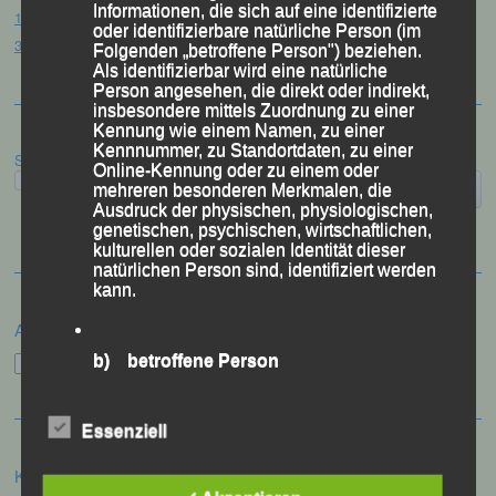
Informationen, die sich auf eine identifizierte
12. Loser Berglauf – Altaussee/Österreich, 25.07.2026
oder identifizierbare natürliche Person (im
32. Sommerbiathlon – Passau, 18.07.2026
Folgenden „betroffene Person") beziehen.
Als identifizierbar wird eine natürliche
Person angesehen, die direkt oder indirekt,
insbesondere mittels Zuordnung zu einer
Kennung wie einem Namen, zu einer
Kennnummer, zu Standortdaten, zu einer
Suchen
Online-Kennung oder zu einem oder
mehreren besonderen Merkmalen, die
Ausdruck der physischen, physiologischen,
genetischen, psychischen, wirtschaftlichen,
kulturellen oder sozialen Identität dieser
natürlichen Person sind, identifiziert werden
kann.
Archiv
b) betroffene Person
Archiv
Betroffene Person ist jede identifizierte oder
identifizierbare natürliche Person, deren
Essenziell
personenbezogene Daten von dem für die
Verarbeitung Verantwortlichen verarbeitet
Kategorien
werden.