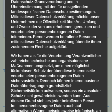
Datenschutz-Grundverordnung und in
zufrieden mit seiner Leistung und meinte, „dass die
Übereinstimmung mit den für uns geltenden
Form für die Deutschen Titelkämpfe stimme!“
landesspezifischen Datenschutzbestimmungen.
Mittels dieser Datenschutzerklärung möchte unser
Veröffentlicht
in
Aktuelles
,
Archiv 2023
|
Markiert mit
„4.
Unternehmen die Öffentlichkeit über Art, Umfang
Frankenwaldtrail“ - Silberstein/Geroldsgrün
,
4.
und Zweck der von uns erhobenen, genutzten und
Frankenwaldtrail
,
Alex Sellner
verarbeiteten personenbezogenen Daten
informieren. Ferner werden betroffene Personen
mittels dieser Datenschutzerklärung über die ihnen
zustehenden Rechte aufgeklärt.
Wir haben als für die Verarbeitung Verantwortlicher
Beitragsnavigation
zahlreiche technische und organisatorische
Maßnahmen umgesetzt, um einen möglichst
lückenlosen Schutz der über diese Internetseite
Termine:
verarbeiteten personenbezogenen Daten
sicherzustellen. Dennoch können Internetbasierte
Datenübertragungen grundsätzlich
Sicherheitslücken aufweisen, sodass ein absoluter
Schutz nicht gewährleistet werden kann. Aus
diesem Grund steht es jeder betroffenen Person
frei, personenbezogene Daten auch auf
alternativen Wegen, beispielsweise telefonisch, an