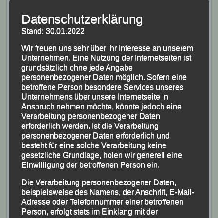
entschieden.
Datenschutzerklärung
Auf der technisch anspruchsvollen Strecke durch den
Stand: 30.01.2022
Frankenwald ging es über Trail-, Forst- und
Wir freuen uns sehr über Ihr Interesse an unserem
Schotterwege mit diversen steilen Anstiegen und
Unternehmen. Eine Nutzung der Internetseiten ist
„knackigen“ Downhill-Passagen.
grundsätzlich ohne jede Angabe
personenbezogener Daten möglich. Sofern eine
Zu Beginn des Rennens lief der Bayerische Meister im
betroffene Person besondere Services unseres
Unternehmens über unsere Internetseite in
Ultratrail noch in einer Dreiergruppe, konnte sich aber
Anspruch nehmen möchte, könnte jedoch eine
dann beim ersten längeren Anstieg entscheidend
Verarbeitung personenbezogener Daten
absetzten und seinen Vorsprung kontinuierlich
erforderlich werden. Ist die Verarbeitung
personenbezogener Daten erforderlich und
ausbauen.
besteht für eine solche Verarbeitung keine
Mit neuen Streckenrekord von 5:26:44 Stunden holte er
gesetzliche Grundlage, holen wir generell eine
sich letztlich den Gesamtsieg vor dem Thüringer Rico
Einwilligung der betroffenen Person ein.
Nehls aus Gleichamberg und dem Mittelfranken Jörg
Die Verarbeitung personenbezogener Daten,
Weglöhner vom TSV Greding.
beispielsweise des Namens, der Anschrift, E-Mail-
Adresse oder Telefonnummer einer betroffenen
Nach Ende des Rennens zeigte sich Alex Sellner sehr
Person, erfolgt stets im Einklang mit der