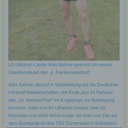
LG-Ultratrail-Läufer Alex Sellner gewinnt mit neuem
Streckenrekord den „4. Frankenwaldtrail“
Alex Sellner, derzeit in Vorbereitung auf die Deutschen
Ultratrail-Meisterschaften, die Ende Juni im Rahmen
des „10. SachsenTrail“ im Erzgebirge zur Austragung
kommen, hatte sich für Ultratrail-Distanz über 53
Kilometer und 2000 Höhenmeter mit Start und Ziel auf
dem Sportgelände des TSV Dürrenwald in Silberstein