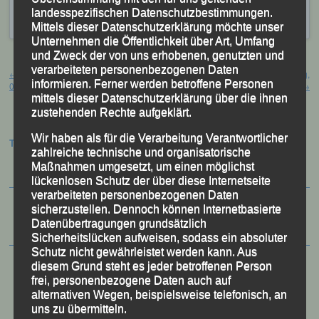
Frankenwaldtrail“ - Silberstein/Geroldsgrün
,
4.
landesspezifischen Datenschutzbestimmungen.
Frankenwaldtrail
,
Alex Sellner
Mittels dieser Datenschutzerklärung möchte unser
Unternehmen die Öffentlichkeit über Art, Umfang
und Zweck der von uns erhobenen, genutzten und
Beitragsnavigation
verarbeiteten personenbezogenen Daten
←
„41. Mondseer Lauftag“ – Mondsee,
„19. Altöttinger Dultlauf“ – Altötting,
informieren. Ferner werden betroffene Personen
03.06.2023
11.06.2023
→
mittels dieser Datenschutzerklärung über die ihnen
zustehenden Rechte aufgeklärt.
Wir haben als für die Verarbeitung Verantwortlicher
Termine:
zahlreiche technische und organisatorische
Maßnahmen umgesetzt, um einen möglichst
lückenlosen Schutz der über diese Internetseite
verarbeiteten personenbezogenen Daten
sicherzustellen. Dennoch können Internetbasierte
Datenübertragungen grundsätzlich
Sicherheitslücken aufweisen, sodass ein absoluter
Schutz nicht gewährleistet werden kann. Aus
diesem Grund steht es jeder betroffenen Person
frei, personenbezogene Daten auch auf
alternativen Wegen, beispielsweise telefonisch, an
uns zu übermitteln.