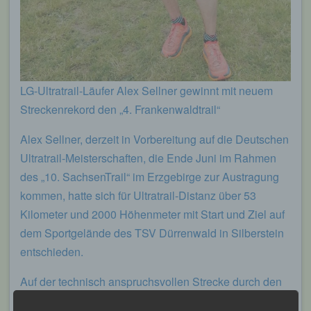
LG-Ultratrail-Läufer Alex Sellner gewinnt mit neuem
Streckenrekord den „4. Frankenwaldtrail“
Alex Sellner, derzeit in Vorbereitung auf die Deutschen
Ultratrail-Meisterschaften, die Ende Juni im Rahmen
des „10. SachsenTrail“ im Erzgebirge zur Austragung
kommen, hatte sich für Ultratrail-Distanz über 53
Kilometer und 2000 Höhenmeter mit Start und Ziel auf
dem Sportgelände des TSV Dürrenwald in Silberstein
entschieden.
Auf der technisch anspruchsvollen Strecke durch den
Frankenwald ging es über Trail-, Forst- und