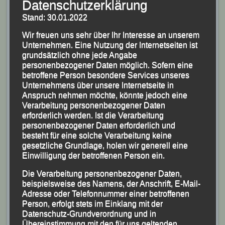
Datenschutzerklärung
Schotterwege mit diversen steilen Anstiegen und
Stand: 30.01.2022
„knackigen“ Downhill-Passagen.
Wir freuen uns sehr über Ihr Interesse an unserem
Zu Beginn des Rennens lief der Bayerische Meister im
Unternehmen. Eine Nutzung der Internetseiten ist
Ultratrail noch in einer Dreiergruppe, konnte sich aber
grundsätzlich ohne jede Angabe
personenbezogener Daten möglich. Sofern eine
dann beim ersten längeren Anstieg entscheidend
betroffene Person besondere Services unseres
absetzten und seinen Vorsprung kontinuierlich
Unternehmens über unsere Internetseite in
ausbauen.
Anspruch nehmen möchte, könnte jedoch eine
Verarbeitung personenbezogener Daten
Mit neuen Streckenrekord von 5:26:44 Stunden holte er
erforderlich werden. Ist die Verarbeitung
sich letztlich den Gesamtsieg vor dem Thüringer Rico
personenbezogener Daten erforderlich und
Nehls aus Gleichamberg und dem Mittelfranken Jörg
besteht für eine solche Verarbeitung keine
gesetzliche Grundlage, holen wir generell eine
Weglöhner vom TSV Greding.
Einwilligung der betroffenen Person ein.
Nach Ende des Rennens zeigte sich Alex Sellner sehr
Die Verarbeitung personenbezogener Daten,
zufrieden mit seiner Leistung und meinte, „dass die
beispielsweise des Namens, der Anschrift, E-Mail-
Adresse oder Telefonnummer einer betroffenen
Form für die Deutschen Titelkämpfe stimme!“
Person, erfolgt stets im Einklang mit der
Datenschutz-Grundverordnung und in
Veröffentlicht
in
Aktuelles
,
Archiv 2023
|
Markiert mit
„4.
Übereinstimmung mit den für uns geltenden