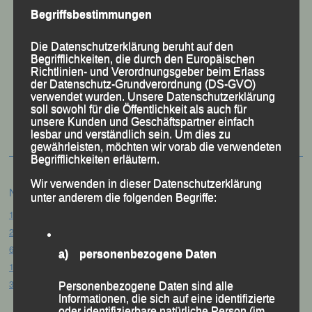
Begriffsbestimmungen
Die Datenschutzerklärung beruht auf den
Begrifflichkeiten, die durch den Europäischen
Richtlinien- und Verordnungsgeber beim Erlass
der Datenschutz-Grundverordnung (DS-GVO)
verwendet wurden. Unsere Datenschutzerklärung
50 Jahre LG Passau
soll sowohl für die Öffentlichkeit als auch für
Festzschrift
unsere Kunden und Geschäftspartner einfach
lesbar und verständlich sein. Um dies zu
gewährleisten, möchten wir vorab die verwendeten
Begrifflichkeiten erläutern.
Wir verwenden in dieser Datenschutzerklärung
Neueste Beiträge
unter anderem die folgenden Begriffe:
15. Pörndorfer Sommernachtslauf – Pörndorf, 01.08.2026
20. Goldener Steig-Lauf – Stozec/Tusset, 01.08.2026
61. Bergsportfest – Ortenburg, 26.07.2026
a) personenbezogene Daten
12. Loser Berglauf – Altaussee/Österreich, 25.07.2026
32. Sommerbiathlon – Passau, 18.07.2026
Personenbezogene Daten sind alle
Informationen, die sich auf eine identifizierte
oder identifizierbare natürliche Person (im