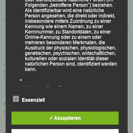
Folgenden „betroffene Person") beziehen.
Als identifizierbar wird eine natürliche
Person angesehen, die direkt oder indirekt,
Suchen
insbesondere mittels Zuordnung zu einer
Kennung wie einem Namen, zu einer
Kennnummer, zu Standortdaten, zu einer
Online-Kennung oder zu einem oder
mehreren besonderen Merkmalen, die
Ausdruck der physischen, physiologischen,
genetischen, psychischen, wirtschaftlichen,
kulturellen oder sozialen Identität dieser
natürlichen Person sind, identifiziert werden
Archiv
kann.
Archiv
b) betroffene Person
Essenziell
Betroffene Person ist jede identifizierte oder
Kategorien
identifizierbare natürliche Person, deren
Kategorien
personenbezogene Daten von dem für die
Verarbeitung Verantwortlichen verarbeitet
✓ Akzeptieren
werden.