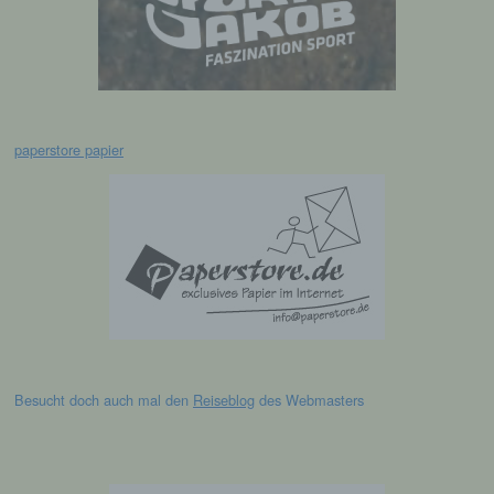
personenbezogener Daten in einer Weise,
auf welche die personenbezogenen Daten
ohne Hinzuziehung zusätzlicher
Informationen nicht mehr einer spezifischen
betroffenen Person zugeordnet werden
können, sofern diese zusätzlichen
Informationen gesondert aufbewahrt werden
paperstore papier
und technischen und organisatorischen
Maßnahmen unterliegen, die gewährleisten,
dass die personenbezogenen Daten nicht
einer identifizierten oder identifizierbaren
natürlichen Person zugewiesen werden.
g) Verantwortlicher oder für die
Verarbeitung Verantwortlicher
Verantwortlicher oder für die Verarbeitung
Verantwortlicher ist die natürliche oder
Besucht doch auch mal den
Reiseblog
des Webmasters
juristische Person, Behörde, Einrichtung
oder andere Stelle, die allein oder
gemeinsam mit anderen über die Zwecke
und Mittel der Verarbeitung von