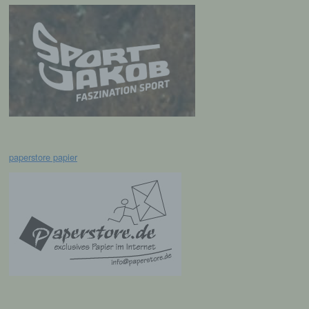
Löschen oder die Vernichtung.
d) Einschränkung der Verarbeitung
Einschränkung der Verarbeitung ist die
Markierung gespeicherter
personenbezogener Daten mit dem Ziel, ihre
künftige Verarbeitung einzuschränken.
paperstore papier
e) Profiling
Profiling ist jede Art der automatisierten
Verarbeitung personenbezogener Daten, die
darin besteht, dass diese
personenbezogenen Daten verwendet
werden, um bestimmte persönliche Aspekte,
die sich auf eine natürliche Person beziehen,
zu bewerten, insbesondere, um Aspekte
bezüglich Arbeitsleistung, wirtschaftlicher
Lage, Gesundheit, persönlicher Vorlieben,
Interessen, Zuverlässigkeit, Verhalten,