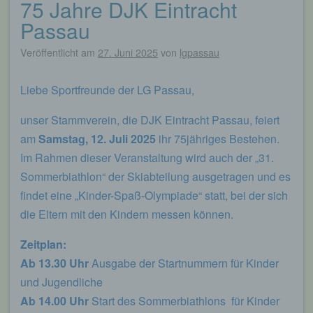
75 Jahre DJK Eintracht
Beitragsnavigation
Passau
Veröffentlicht am
27. Juni 2025
von
lgpassau
Liebe Sportfreunde der LG Passau,
unser Stammverein, die DJK Eintracht Passau, feiert
am
Samstag, 12. Juli 2025
ihr 75jähriges Bestehen.
Im Rahmen dieser Veranstaltung wird auch der „31.
Sommerbiathlon“ der Skiabteilung ausgetragen und es
findet eine „Kinder-Spaß-Olympiade“ statt, bei der sich
die Eltern mit den Kindern messen können.
Zeitplan:
Ab 13.30 Uhr
Ausgabe der Startnummern für Kinder
und Jugendliche
Ab 14.00 Uhr
Start des Sommerbiathlons für Kinder