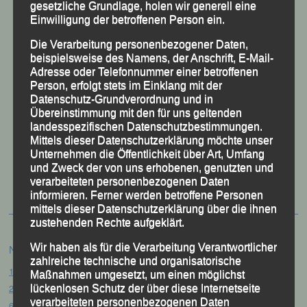
gesetzliche Grundlage, holen wir generell eine
Einwilligung der betroffenen Person ein.
Die Verarbeitung personenbezogener Daten,
beispielsweise des Namens, der Anschrift, E-Mail-
Adresse oder Telefonnummer einer betroffenen
Person, erfolgt stets im Einklang mit der
Datenschutz-Grundverordnung und in
Übereinstimmung mit den für uns geltenden
landesspezifischen Datenschutzbestimmungen.
Mittels dieser Datenschutzerklärung möchte unser
Unternehmen die Öffentlichkeit über Art, Umfang
50 Jahre LG Passau
und Zweck der von uns erhobenen, genutzten und
Festzschrift
verarbeiteten personenbezogenen Daten
informieren. Ferner werden betroffene Personen
mittels dieser Datenschutzerklärung über die ihnen
zustehenden Rechte aufgeklärt.
Wir haben als für die Verarbeitung Verantwortlicher
Neueste Beiträge
zahlreiche technische und organisatorische
15. Pörndorfer Sommernachtslauf – Pörndorf, 01.08.2026
Maßnahmen umgesetzt, um einen möglichst
20. Goldener Steig-Lauf – Stozec/Tusset, 01.08.2026
lückenlosen Schutz der über diese Internetseite
verarbeiteten personenbezogenen Daten
61. Bergsportfest – Ortenburg, 26.07.2026