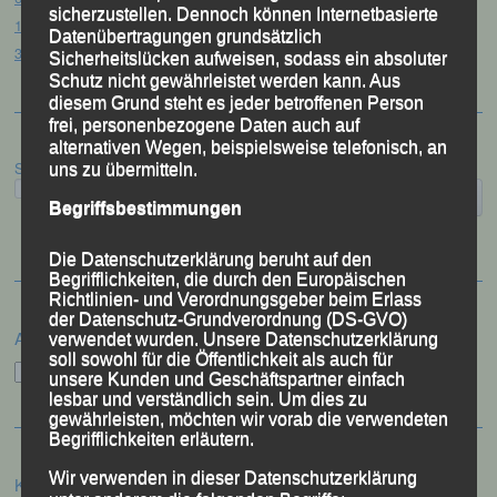
sicherzustellen. Dennoch können Internetbasierte
12. Loser Berglauf – Altaussee/Österreich, 25.07.2026
Datenübertragungen grundsätzlich
32. Sommerbiathlon – Passau, 18.07.2026
Sicherheitslücken aufweisen, sodass ein absoluter
Schutz nicht gewährleistet werden kann. Aus
diesem Grund steht es jeder betroffenen Person
frei, personenbezogene Daten auch auf
alternativen Wegen, beispielsweise telefonisch, an
Suchen
uns zu übermitteln.
Begriffsbestimmungen
Die Datenschutzerklärung beruht auf den
Begrifflichkeiten, die durch den Europäischen
Richtlinien- und Verordnungsgeber beim Erlass
der Datenschutz-Grundverordnung (DS-GVO)
Archiv
verwendet wurden. Unsere Datenschutzerklärung
soll sowohl für die Öffentlichkeit als auch für
Archiv
unsere Kunden und Geschäftspartner einfach
lesbar und verständlich sein. Um dies zu
gewährleisten, möchten wir vorab die verwendeten
Begrifflichkeiten erläutern.
Wir verwenden in dieser Datenschutzerklärung
Kategorien