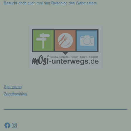
Besucht doch auch mal den
Reiseblog
des Webmasters
Aufenthaltsort oder Ortswechsel dieser
natürlichen Person zu analysieren oder
vorherzusagen.
f) Pseudonymisierung
Pseudonymisierung ist die Verarbeitung
personenbezogener Daten in einer Weise,
auf welche die personenbezogenen Daten
ohne Hinzuziehung zusätzlicher
Informationen nicht mehr einer spezifischen
betroffenen Person zugeordnet werden
können, sofern diese zusätzlichen
Informationen gesondert aufbewahrt werden
Sponsoren
und technischen und organisatorischen
Zugriffszahlen
Maßnahmen unterliegen, die gewährleisten,
dass die personenbezogenen Daten nicht
einer identifizierten oder identifizierbaren
natürlichen Person zugewiesen werden.
Facebook
Instagram
g) Verantwortlicher oder für die