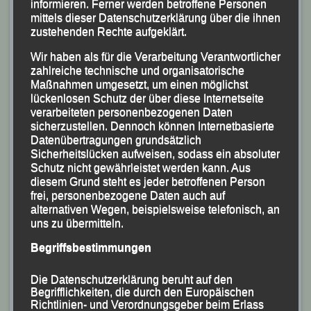
informieren. Ferner werden betroffene Personen
sicherte mir so einen nie geglaubten dritten Platz bei
mittels dieser Datenschutzerklärung über die ihnen
den deutschen Meisterschaften!
zustehenden Rechte aufgeklärt.
Wir haben als für die Verarbeitung Verantwortlicher
Hdl:
100 Kilometer am Stück in 04:36min/km laufen!
zahlreiche technische und organisatorische
Wie trainiert man dafür?
Maßnahmen umgesetzt, um einen möglichst
lückenlosen Schutz der über diese Internetseite
Alex:
Meine Vorbereitung war geprägt von sehr viel
verarbeiteten personenbezogenen Daten
sicherzustellen. Dennoch können Internetbasierte
Grundlagentraining auf dem Rad. Dazu kamen lange
Datenübertragungen grundsätzlich
schnelle Läufe bis 45 Kilometer – teilweise im 04:00er
Sicherheitslücken aufweisen, sodass ein absoluter
Schnitt. Tempotraining machte ich nur einmal in der
Schutz nicht gewährleistet werden kann. Aus
diesem Grund steht es jeder betroffenen Person
Woche in Form eines schnellen Dauerlaufes von 90
frei, personenbezogene Daten auch auf
Minuten. Das Tempo lag bei 03:40min/km.
alternativen Wegen, beispielsweise telefonisch, an
uns zu übermitteln.
Hdl:
Ist die Saison jetzt vorbei?
Begriffsbestimmungen
Alex:
Noch nicht ganz. Am 20. Oktober starte ich noch
Die Datenschutzerklärung beruht auf den
beim Salzkammergut Marathon..
Begrifflichkeiten, die durch den Europäischen
Richtlinien- und Verordnungsgeber beim Erlass