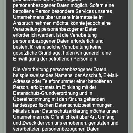
und nervös, weil ich nicht wusste was da auf mich
personenbezogener Daten möglich. Sofern eine
zukommt. Dann kam auch noch eine kleine Magen-
betroffene Person besondere Services unseres
Darm-Verstimmung dazu, was das Ganze nicht besser
Unternehmens über unsere Internetseite in
Anspruch nehmen möchte, könnte jedoch eine
machte.
Verarbeitung personenbezogener Daten
erforderlich werden. Ist die Verarbeitung
Hdl:
Wie verlief der Lauf aus deiner Sicht?
personenbezogener Daten erforderlich und
besteht für eine solche Verarbeitung keine
Alex:
Vom Start weg bildeten wir eine Verfolgergruppe
gesetzliche Grundlage, holen wir generell eine
von fünf Mann auf die drei Führenden, mit dem Ziel die
Einwilligung der betroffenen Person ein.
WM-Norm von 07:15 bzw. Team-Norm 07:35 Stunden
Die Verarbeitung personenbezogener Daten,
zu unterbieten. Bis Kilometer 50 lief es für mich nicht
beispielsweise des Namens, der Anschrift, E-Mail-
Adresse oder Telefonnummer einer betroffenen
optimal, immer wieder meldete sich der Magen. Dann,
Person, erfolgt stets im Einklang mit der
ab Kilometer 60 fand ich endlich meinen Rhythmus. Da
Datenschutz-Grundverordnung und in
ich vom Rennverlauf nicht so viel mitbekam, wurde mir
Übereinstimmung mit den für uns geltenden
landesspezifischen Datenschutzbestimmungen.
bei Kilometer 85 gesagt ich sei auf Rang vier, nur zwei
Mittels dieser Datenschutzerklärung möchte unser
Minuten hinter dem Drittplatzierten. Bei Kilometer 90
Unternehmen die Öffentlichkeit über Art, Umfang
konnte ich überraschenderweise das Tempo nochmals
und Zweck der von uns erhobenen, genutzten und
verarbeiteten personenbezogenen Daten
erhöhen und ging am Drittplatzierten vorbei und