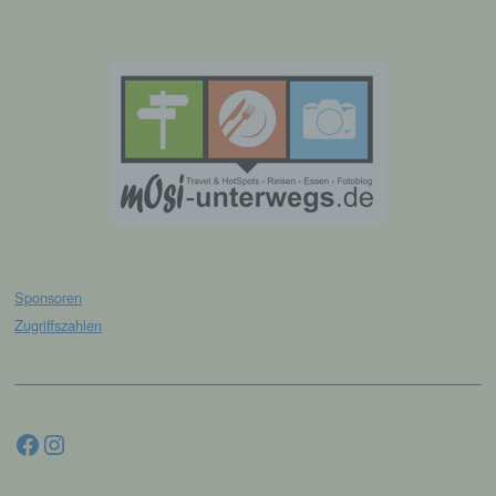
dem Unionsrecht oder dem Recht der
Mitgliedstaaten möglicherweise
personenbezogene Daten erhalten, gelten
jedoch nicht als Empfänger.
j) Dritter
Dritter ist eine natürliche oder juristische
Person, Behörde, Einrichtung oder andere
Stelle außer der betroffenen Person, dem
Verantwortlichen, dem Auftragsverarbeiter
und den Personen, die unter der
unmittelbaren Verantwortung des
Sponsoren
Verantwortlichen oder des
Auftragsverarbeiters befugt sind, die
Zugriffszahlen
personenbezogenen Daten zu verarbeiten.
k) Einwilligung
Facebook
Instagram
Einwilligung ist jede von der betroffenen
Person freiwillig für den bestimmten Fall in