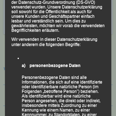
Hdl:
Wir wünschen dir eine gute Erholung.
der Datenschutz-Grundverordnung (DS-GVO)
verwendet wurden. Unsere Datenschutzerklärung
Alex:
Vielen Dank Mario.
soll sowohl für die Öffentlichkeit als auch für
unsere Kunden und Geschäftspartner einfach
lesbar und verständlich sein. Um dies zu
Veröffentlicht
in
Aktuelles
,
Archiv 2019
|
Markiert mit
Helden
gewährleisten, möchten wir vorab die verwendeten
des Laufsports
Begrifflichkeiten erläutern.
Wir verwenden in dieser Datenschutzerklärung
unter anderem die folgenden Begriffe:
Beitragsnavigation
a) personenbezogene Daten
Termine:
Personenbezogene Daten sind alle
Informationen, die sich auf eine identifizierte
oder identifizierbare natürliche Person (im
Folgenden „betroffene Person") beziehen.
Als identifizierbar wird eine natürliche
Person angesehen, die direkt oder indirekt,
insbesondere mittels Zuordnung zu einer
Kennung wie einem Namen, zu einer
Kennnummer, zu Standortdaten, zu einer