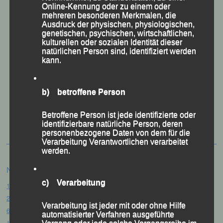
Online-Kennung oder zu einem oder
mehreren besonderen Merkmalen, die
Ausdruck der physischen, physiologischen,
genetischen, psychischen, wirtschaftlichen,
kulturellen oder sozialen Identität dieser
natürlichen Person sind, identifiziert werden
kann.
b) betroffene Person
50 Jahre LG Passau
Festzschrift
Betroffene Person ist jede identifizierte oder
identifizierbare natürliche Person, deren
personenbezogene Daten von dem für die
Verarbeitung Verantwortlichen verarbeitet
werden.
Neueste Beiträge
c) Verarbeitung
15. Pörndorfer Sommernachtslauf – Pörndorf, 01.08.2026
20. Goldener Steig-Lauf – Stozec/Tusset, 01.08.2026
Verarbeitung ist jeder mit oder ohne Hilfe
61. Bergsportfest – Ortenburg, 26.07.2026
automatisierter Verfahren ausgeführte
12. Loser Berglauf – Altaussee/Österreich, 25.07.2026